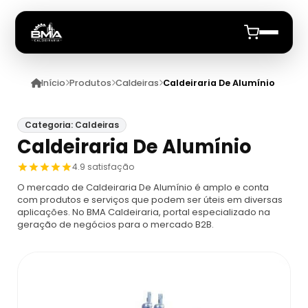
Início
Produtos
Caldeiras
Caldeiraria De Alumínio
Início
Quem Somos
Categoria: Caldeiras
Caldeiraria De Alumínio
Produtos
4.9 satisfação
O mercado de Caldeiraria De Alumínio é amplo e conta
Caldeiras
Anuncie
com produtos e serviços que podem ser úteis em diversas
aplicações. No BMA Caldeiraria, portal especializado na
geração de negócios para o mercado B2B.
Automação De Caldeiras
Inspecao Feitas Em Caldeiras
Caldeira De Recuperação
Cotação Inspeção De Caldeiras
Montagem De Caldeira
Caldeira De Recuperação Celulose
Cotar Inspeção De Caldeiras
Empresa De Montagem De Caldeiras A Gás
Caldeiras A Vapor