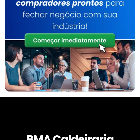
Caldeiraria De Manutenção Industrial
Serviço De Manutenção De Caldeiras
Industrial
Caldeirarias Em Sp
Inspeção E Manutenção De Caldeiras
Manutenção De Caldeiras Preço
Caldeira A Lenha
Inspeção De Caldeira A Lenha Industrial
Serviço De Manutenção De Caldeiras Sp
BMA Caldeiraria