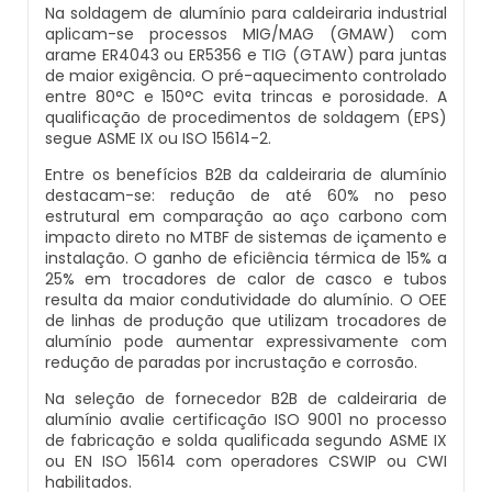
Na soldagem de alumínio para caldeiraria industrial
Caldeiras E Vasos De Pressão
Inspeção Dimensional De Caldeiraria E
aplicam-se processos MIG/MAG (GMAW) com
Montagem De Caldeiras A Vapor
Distribuidor De Caldeira A Vapor
Peças Para Caldeira A Gás
arame ER4043 ou ER5356 e TIG (GTAW) para juntas
Tubulação
de maior exigência. O pré-aquecimento controlado
Comprar Caldeira
entre 80°C e 150°C evita trincas e porosidade. A
Montagem De Caldeiras Preço
Empresa De Caldeira A Vapor
Queimador De Caldeira A Gás
Inspeção Em Caldeiras
qualificação de procedimentos de soldagem (EPS)
Controle E Automação De Caldeiras
segue ASME IX ou ISO 15614-2.
Montagem De Caldeiras A Gás
Fabrica De Caldeira A Vapor
Queimador Para Caldeira A Gás
Inspeção Em Caldeiras Aquatubulares
Entre os benefícios B2B da caldeiraria de alumínio
Curso De Segurança Na Operação De
destacam-se: redução de até 60% no peso
estrutural em comparação ao aço carbono com
Caldeiras
Montagem De Caldeiras A Lenha
Fabricante De Caldeira A Vapor
Serviço De Manutenção Caldeira A Gás
Inspeção Inicial Em Caldeiras
impacto direto no MTBF de sistemas de içamento e
instalação. O ganho de eficiência térmica de 15% a
Curso Operação De Caldeira
25% em trocadores de calor de casco e tubos
Montagem De Caldeiras A Pellets
Ferro Com Caldeira A Vapor
Valor Caldeira A Gás
Inspeção Nas Caldeiras
resulta da maior condutividade do alumínio. O OEE
de linhas de produção que utilizam trocadores de
Curso Treinamento De Segurança Na
Montagem De Caldeiras De Aquecimento
Fornecedor De Caldeira A Vapor
Venda Caldeira A Gás
alumínio pode aumentar expressivamente com
Inspeção Periodica Em Caldeiras
Operação De Caldeiras
redução de paradas por incrustação e corrosão.
Montagem De Caldeiras Empresa
Onde Comprar Caldeira A Vapor
Peças De Caldeiras
Na seleção de fornecedor B2B de caldeiraria de
Manutenção E Inspeção De Caldeiras
Economizador Para Caldeiras
alumínio avalie certificação ISO 9001 no processo
de fabricação e solda qualificada segundo ASME IX
Preço Montagem De Caldeira A Gás
Peças Para Caldeira A Vapor
Melhor Caldeira Gás Natural
Plano De Inspeção De Caldeiras
ou EN ISO 15614 com operadores CSWIP ou CWI
Empresa De Serviços Caldeiraria
habilitados.