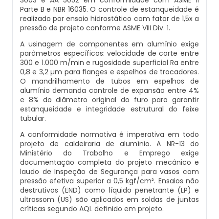
Inspeção De Integridade De Caldeiras
Parte B e NBR 16035. O controle de estanqueidade é
Manutenção De Caldeiras A Lenha
Caldeira Industrial Preço
Caldeira De Vapor Eletrica
Caldeira Mural A Gás Roca
realizado por ensaio hidrostático com fator de 1,5x a
pressão de projeto conforme ASME VIII Div. 1.
Inspeção De Integridade Em Caldeiras
Manutenção De Caldeiras A Vapor
Caldeira Vertical
Caldeira Em Vapor
Comprar Caldeira A Gás
A usinagem de componentes em alumínio exige
parâmetros específicos: velocidade de corte entre
Inspeção De Segurança Caldeira
300 e 1.000 m/min e rugosidade superficial Ra entre
Manutenção De Caldeiras E Aquecedores
Caldeiraria De Fabricação E Montagem
Caldeira Geradora De Vapor A Lenha
Cotação De Caldeira A Gás
0,8 e 3,2 µm para flanges e espelhos de trocadores.
Industrial
O mandrilhamento de tubos em espelhos de
Inspeção De Segurança De Caldeiras
Manutenção De Caldeiras Em Sp
Caldeira Locomotiva A Vapor
Distribuidor De Caldeira A Gás
alumínio demanda controle de expansão entre 4%
e 8% do diâmetro original do furo para garantir
Caldeiraria E Montagem Industrial
estanqueidade e integridade estrutural do feixe
Inspeção De Segurança Em Caldeiras
Manutenção De Caldeiras Industriais
Caldeira Usada A Venda
Empresa De Caldeira A Gás
tubular.
Caldeiraria Industrial
A conformidade normativa é imperativa em todo
Inspeção De Segurança Em Caldeiras E
Manutenção Em Caldeiras De Alta Pressão
Caldeira Vapor A Lenha
Empresa De Manutenção De Caldeira A Gás
projeto de caldeiraria de alumínio. A NR-13 do
Vasos De Pressão
Caldeiraria Pesada
Ministério do Trabalho e Emprego exige
documentação completa do projeto mecânico e
Manutenção Preventiva Caldeiras
Compra E Venda De Caldeiras Usadas
Fornecedor De Caldeira A Gás
laudo de Inspeção de Segurança para vasos com
Inspeção De Segurança Em Vasos De
Caldeiras De Recuperação De Calor Sensivel
pressão efetiva superior a 0,5 kgf/cm². Ensaios não
Pressão
destrutivos (END) como líquido penetrante (LP) e
Montagem Caldeiras
Comprar Caldeira A Vapor
Manutenção De Caldeira A Gás
ultrassom (US) são aplicados em soldas de juntas
Caldeiras E Aquecedores
Inspeção Dimensional De Caldeiraria
críticas segundo AQL definido em projeto.
Montagem De Caldeiras
Comprar Caldeira De Vapor
Onde Comprar Caldeira A Gás