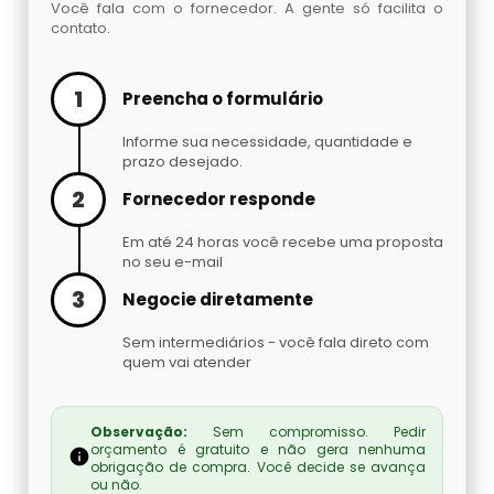
Você fala com o fornecedor. A gente só facilita o
Montagem De Caldeira De Aquecimento Sp
Teste De Estanqueidade Em Caldeiras
contato.
Manutenção De Caldeiras A Gasóleo Sp
Empresa De Montagem De Caldeira Gás Sp
Tubos Espiralados Para Caldeiras
1
Preencha o formulário
Manutenção De Caldeiras A Vapor Preço
Valor Da Montagem De Caldeira Gás
Tubos Para Caldeira
Informe sua necessidade, quantidade e
prazo desejado.
Manutenção De Caldeiras E Aquecedores Sp
Preço Montagem De Caldeiras Em Sp
Tubulão De Caldeira
2
Fornecedor responde
Serviço De Manutenção De Caldeiras
Preço Montagem De Caldeiras
Em até 24 horas você recebe uma proposta
Valvula De Segurança Para Caldeira
Industrial
no seu e-mail
Aquatubulares Sp
3
Negocie diretamente
Vasos De Pressão Caldeiras
Manutenção De Caldeiras Preço
Preço Montagem De Caldeiras
Sem intermediários - você fala direto com
Flamotubulares Sp
Tratamento De Água Para Caldeiras
quem vai atender
Serviço De Manutenção De Caldeiras Sp
Serviço De Desmontagem De Caldeiraria
Tratamento De Caldeiras
Manutenção E Inspeção De Caldeiras Sp
Observação:
Sem compromisso. Pedir
orçamento é gratuito e não gera nenhuma
Serviço De Instalação De Caldeira
obrigação de compra. Você decide se avança
Tratamento De Água De Caldeiras
Serviço De Manutenção Em Caldeiras
ou não.