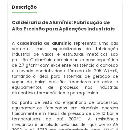
Caldeira Flamotubular Venda
Caldeira A Vapor Industrial A Venda
Caldeira A Gás Natural Preço
Descrição
Empresas Que Inspecionam Caldeiras
Empresa De Montagem De Caldeiras Gás
Caldeira Flamotubular Vertical
Caldeira A Vapor Para Cozinha Industrial
Caldeira A Gás Preço
Roca
Caldeiraria de Alumínio: Fabricação de
Inspeção Caldeiras Vasos De Pressão
Alta Precisão para Aplicações Industriais
Caldeira Fogotubular
Caldeira A Vapor Para Sauna
Caldeira A Gás Roca
Empresa Que Fazem Montagem De
Inspeção De Caldeiras
Caldeiras
A
caldeiraria de alumínio
representa uma das
Caldeira Fogotubular Horizontal
Caldeira A Vapor Pequena
Caldeira A Gás Usada
vertentes mais especializadas da fabricação
Inspeção De Caldeiras A Vapor
industrial de vasos e estruturas metálicas sob
Empresas De Caldeiraria
pressão. O alumínio combina baixo peso específico
Caldeira Fogotubular Vertical
Caldeira A Vapor Preço
Caldeira A Gás Vulcano
de 2,7 g/cm³ com excelente resistência à corrosão
Inspeção De Caldeiras E Vasos De Pressão
e elevada condutividade térmica de 205 W/m·K,
Empresas De Caldeiraria E Montagem
tornando-o ideal para sistemas de geração de
Industrial
Caldeira Horizontal
Caldeira A Vapor Vertical
Caldeira De Aquecimento A Gás
vapor de baixa pressão, trocadores de calor e
Inspeção De Caldeiras Flamotubulares
equipamentos de processo nas indústrias
Empresas De Montagem De Caldeiras
alimentícia, farmacêutica e petroquímica.
Caldeira Industrial
Caldeira De Vapor
Caldeira De Aquecimento Central A Gás
Inspeção De Caldeiras Preço
Do ponto de vista da engenharia de processos,
Manutenção De Caldeiras
equipamentos fabricados em alumínio operam
Caldeira Industrial A Gás
Caldeira De Vapor A Gás
Caldeira Mural A Gás
Inspeção De Caldeiras Profissional
tipicamente em faixas de pressão de até 10 bar e
temperaturas de até 200°C. A resistência
Habilitado
Manutenção De Caldeiras A Gásoleo
Caldeira Industrial A Lenha
Caldeira De Vapor A Venda
Caldeira Mural A Gás Preço
mecânica é ampliada pelo uso de ligas como AA
3003 e AA 5052 em conformidade com ASME II