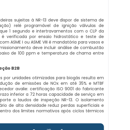
eiras sujeitas à NR-13 deve dispor de sistema de
ção) relé programável de ignição válvulas de
ue 1 segundo e intertravamentos com o CLP da
é verificada por ensaio hidrostático e teste de
om ASME I ou ASME VIII é mandatória para vasos e
comissionamento deve incluir análise de combustão
baixo de 100 ppm e temperatura de chama entre
leção B2B
s por unidades otimizadas para biogás resulta em
redução de emissões de NOx em até 35% e MTBF
cedor avalie: certificação ISO 9001 do fabricante
razo inferior a 72 horas capacidade de serviço em
rte a laudos de inspeção NR-13. O isolamento
io de alta densidade reduz perdas superficiais e
entro dos limites normativos após ciclos térmicos