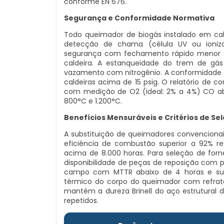
conforme EN 676.
Segurança e Conformidade Normativa
Todo queimador de biogás instalado em cald
detecção de chama (célula UV ou ioniza
segurança com fechamento rápido menor q
caldeira. A estanqueidade do trem de gás 
vazamento com nitrogênio. A conformidade c
caldeiras acima de 15 psig. O relatório de 
com medição de O2 (ideal: 2% a 4%) CO a
800°C e 1.200°C.
Benefícios Mensuráveis e Critérios de Se
A substituição de queimadores convencionai
eficiência de combustão superior a 92% 
acima de 8.000 horas. Para seleção de forne
disponibilidade de peças de reposição com p
campo com MTTR abaixo de 4 horas e supo
térmico do corpo do queimador com refratár
mantém a dureza Brinell do aço estrutural d
repetidos.