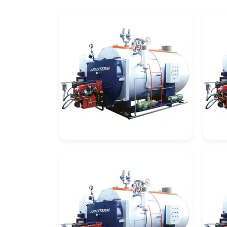
Automação De
Cal
Caldeiras
Re