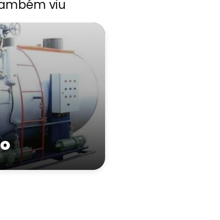
também viu
to