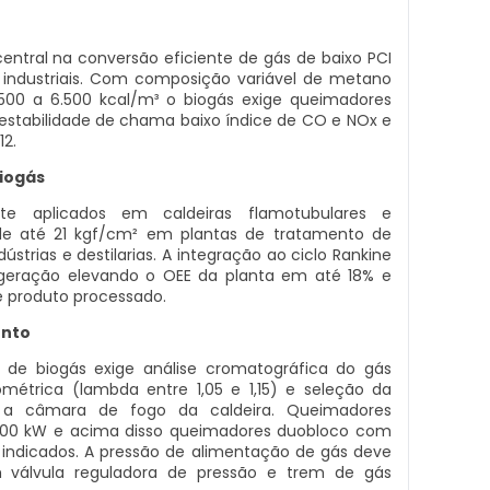
tral na conversão eficiente de gás de baixo PCI
 industriais. Com composição variável de metano
00 a 6.500 kcal/m³ o biogás exige queimadores
estabilidade de chama baixo índice de CO e NOx e
12.
Biogás
e aplicados em caldeiras flamotubulares e
e até 21 kgf/cm² em plantas de tratamento de
dústrias e destilarias. A integração ao ciclo Rankine
ogeração elevando o OEE da planta em até 18% e
e produto processado.
ento
de biogás exige análise cromatográfica do gás
métrica (lambda entre 1,05 e 1,15) e seleção da
a câmara de fogo da caldeira. Queimadores
500 kW e acima disso queimadores duobloco com
ndicados. A pressão de alimentação de gás deve
 válvula reguladora de pressão e trem de gás