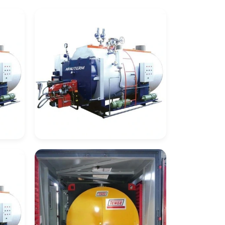
Caldeira De
ose
Recuperação De Calor