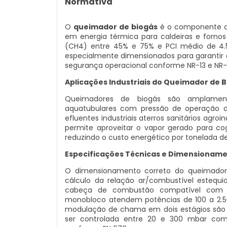
Normativa
O
queimador de biogás
é o componente cen
em energia térmica para caldeiras e fornos
(CH4) entre 45% e 75% e PCI médio de 4.5
especialmente dimensionados para garantir 
segurança operacional conforme NR-13 e NR-
Aplicações Industriais do Queimador de 
Queimadores de biogás são amplament
aquatubulares com pressão de operação d
efluentes industriais aterros sanitários agroin
permite aproveitar o vapor gerado para c
reduzindo o custo energético por tonelada d
Especificações Técnicas e Dimensionam
O dimensionamento correto do queimador 
cálculo da relação ar/combustível estequio
cabeça de combustão compatível com 
monobloco atendem potências de 100 a 2.
modulação de chama em dois estágios são i
ser controlada entre 20 e 300 mbar com