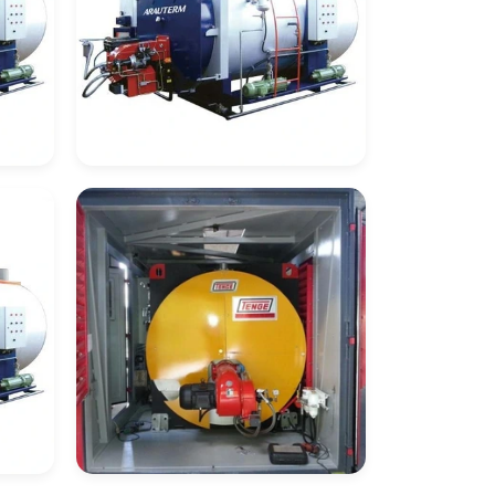
Caldeira De
ose
Recuperação De Calor