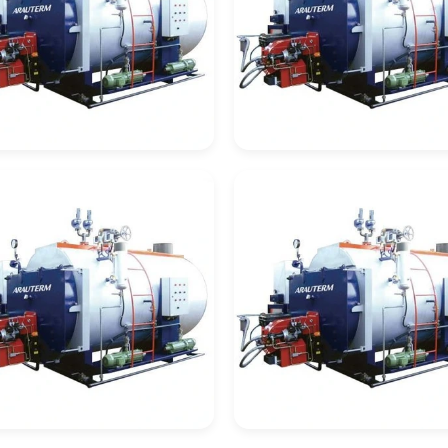
deira De
Caldeira De
cuperação
Recuperação Celul