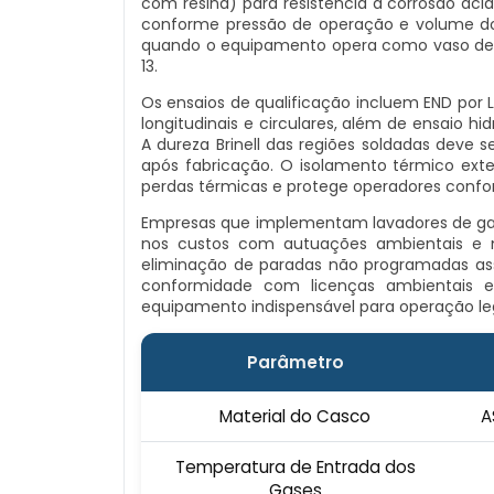
com resina) para resistência à corrosão ác
conforme pressão de operação e volume do va
quando o equipamento opera como vaso de p
13.
Os ensaios de qualificação incluem END por L
longitudinais e circulares, além de ensaio h
A dureza Brinell das regiões soldadas deve s
após fabricação. O isolamento térmico exte
perdas térmicas e protege operadores confo
Empresas que implementam lavadores de gas
nos custos com autuações ambientais e m
eliminação de paradas não programadas as
conformidade com licenças ambientais 
equipamento indispensável para operação lega
Parâmetro
Material do Casco
A
Temperatura de Entrada dos
Gases