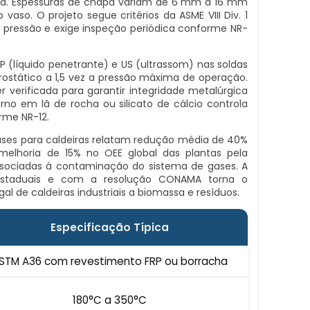
ida. Espessuras de chapa variam de 6 mm a 16 mm
so. O projeto segue critérios da ASME VIII Div. 1
ressão e exige inspeção periódica conforme NR-
P (líquido penetrante) e US (ultrassom) nas soldas
idrostático a 1,5 vez a pressão máxima de operação.
er verificada para garantir integridade metalúrgica
rno em lã de rocha ou silicato de cálcio controla
rme NR-12.
es para caldeiras relatam redução média de 40%
elhoria de 15% no OEE global das plantas pela
sociadas à contaminação do sistema de gases. A
estaduais e com a resolução CONAMA torna o
l de caldeiras industriais a biomassa e resíduos.
Especificação Típica
STM A36 com revestimento FRP ou borracha
180°C a 350°C