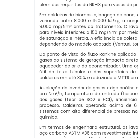
além dos requisitos da NR-13 para vasos de p
Em caldeiras de biomassa, bagaço de cana, 
variando entre 8.000 e 15.000 kJ/kg, a car
8.000 mg/Nm³ antes do tratamento. O lava
para níveis inferiores a 150 mg/Nm³ por mei
de saturação e inércia. A eficiência de cole
dependendo do modelo adotado (Venturi, torr
Do ponto de vista do fluxo Rankine aplicado 
gases ao sistema de geração impacta diret
aquecedor de ar e do economizador. Uma op
útil do feixe tubular e das superfícies 
caldeiras em até 30% e reduzindo o MTTR 
A seleção do lavador de gases exige anális
em Nm³/h, temperatura de entrada (tipica
dos gases (teor de SO2 e HCl), eficiência
processo. Caldeiras operando acima de 
sistemas com alto diferencial de pressão no 
química.
Em termos de engenharia estrutural, os lav
aço carbono ASTM A36 com revestimento inte