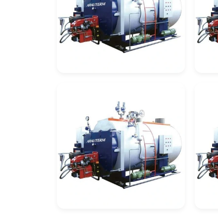
Automação De
Cal
Caldeiras
Re