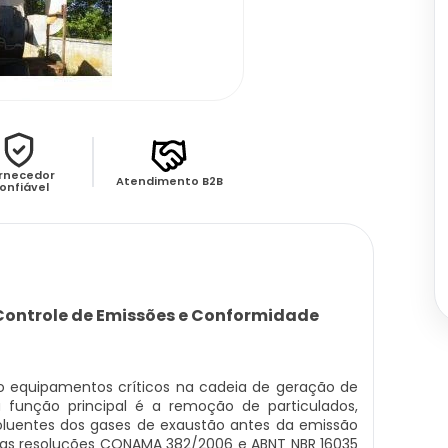
rnecedor
Atendimento B2B
onfiável
Controle de Emissões e Conformidade
 equipamentos críticos na cadeia de geração de
 função principal é a remoção de particulados,
oluentes dos gases de exaustão antes da emissão
as resoluções CONAMA 382/2006 e ABNT NBR 16035