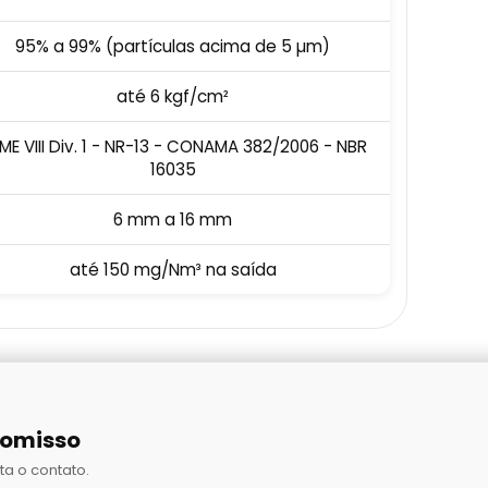
95% a 99% (partículas acima de 5 µm)
até 6 kgf/cm²
ME VIII Div. 1 - NR-13 - CONAMA 382/2006 - NBR
16035
6 mm a 16 mm
até 150 mg/Nm³ na saída
romisso
ta o contato.