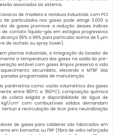
ressão associados ao sistema.
cavacos de madeira e resíduos industriais com PCI
ga de particulados nos gases pode atingir 3.000 a
dor de gases promove a redução desses índices
o de contato líquido-gás em estágios progressivos
ta alcança 95% a 99% para partículas acima de 5 µm
e de recheio ou spray tower).
em plantas industriais, a integração do lavador de
amente a temperatura dos gases na saída do pré-
eração estável com gases limpos preserva a vida
de aquecimento secundário, elevando o MTBF das
em paradas programadas de manutenção.
e de parâmetros como: vazão volumétrica dos gases
mente entre 180°C e 350°C), composição química
 de coleta exigida e disponibilidade de água de
6 kgf/cm² com combustíveis sólidos demandam
Venturi e recirculação de licor para neutralização
adores de gases para caldeiras são fabricados em
rno em borracha ou FRP (fibra de vidro reforçada