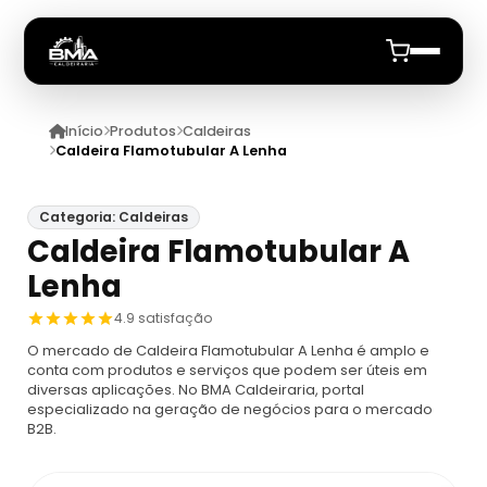
Início
Produtos
Caldeiras
Início
Caldeira Flamotubular A Lenha
Quem Somos
Categoria: Caldeiras
Caldeira Flamotubular A
Produtos
Lenha
Caldeiras
Anuncie
4.9 satisfação
O mercado de Caldeira Flamotubular A Lenha é amplo e
Automação De Caldeiras
Inspecao Feitas Em Caldeiras
conta com produtos e serviços que podem ser úteis em
diversas aplicações. No BMA Caldeiraria, portal
especializado na geração de negócios para o mercado
Caldeira De Recuperação
Cotação Inspeção De Caldeiras
Montagem De Caldeira
B2B.
Caldeira De Recuperação Celulose
Cotar Inspeção De Caldeiras
Empresa De Montagem De Caldeiras A Gás
Caldeiras A Vapor