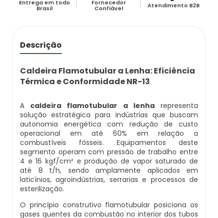
Entrega em todo
Fornecedor
Caldeira Flamotubular Venda
Caldeira A Vapor Industrial A Venda
Caldeira A Gás Natural Preço
Atendimento B2B
Brasil
Confiável
Empresas Que Inspecionam Caldeiras
Empresa De Montagem De Caldeiras Gás
Caldeira Flamotubular Vertical
Caldeira A Vapor Para Cozinha Industrial
Caldeira A Gás Preço
Roca
Inspeção Caldeiras Vasos De Pressão
Descrição
Caldeira Fogotubular
Caldeira A Vapor Para Sauna
Caldeira A Gás Roca
Empresa Que Fazem Montagem De
Inspeção De Caldeiras
Caldeiras
Caldeira Flamotubular a Lenha: Eficiência
Caldeira Fogotubular Horizontal
Caldeira A Vapor Pequena
Caldeira A Gás Usada
Térmica e Conformidade NR-13
Inspeção De Caldeiras A Vapor
Empresas De Caldeiraria
Caldeira Fogotubular Vertical
Caldeira A Vapor Preço
Caldeira A Gás Vulcano
A
caldeira flamotubular a lenha
representa
Inspeção De Caldeiras E Vasos De Pressão
solução estratégica para indústrias que buscam
Empresas De Caldeiraria E Montagem
autonomia energética com redução de custo
Industrial
Caldeira Horizontal
Caldeira A Vapor Vertical
Caldeira De Aquecimento A Gás
operacional em até 60% em relação a
Inspeção De Caldeiras Flamotubulares
combustíveis fósseis. Equipamentos deste
segmento operam com pressão de trabalho entre
Empresas De Montagem De Caldeiras
Caldeira Industrial
Caldeira De Vapor
Caldeira De Aquecimento Central A Gás
4 e 16 kgf/cm² e produção de vapor saturado de
Inspeção De Caldeiras Preço
até 8 t/h, sendo amplamente aplicados em
laticínios, agroindústrias, serrarias e processos de
Manutenção De Caldeiras
Caldeira Industrial A Gás
Caldeira De Vapor A Gás
Caldeira Mural A Gás
esterilização.
Inspeção De Caldeiras Profissional
Habilitado
O princípio construtivo flamotubular posiciona os
Manutenção De Caldeiras A Gásoleo
Caldeira Industrial A Lenha
Caldeira De Vapor A Venda
Caldeira Mural A Gás Preço
gases quentes da combustão no interior dos tubos