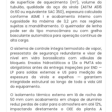
de superfície de aquecimento (m²), volume do
Caldeiras E Vasos De Pressão
tubulão, qualidade do aço da virola (ASTM A516
Inspeção Dimensional De Caldeiraria E
Gr.60 ou equivalente SAC 350), espessura calculada
Montagem De Caldeiras A Vapor
Distribuidor De Caldeira A Vapor
Peças Para Caldeira A Gás
Tubulação
conforme ASME I e acabamento interno com
Comprar Caldeira
rugosidade Ra máxima de 3,2 µm nas regiões
Montagem De Caldeiras Preço
Empresa De Caldeira A Vapor
Queimador De Caldeira A Gás
sujeitas a mandrilhamento. O queimador de lenha
Inspeção Em Caldeiras
pode ser do tipo monocâmara ou com grelha
Controle E Automação De Caldeiras
basculante automática para operação contínua de
Montagem De Caldeiras A Gás
Fabrica De Caldeira A Vapor
Queimador Para Caldeira A Gás
Inspeção Em Caldeiras Aquatubulares
alta carga.
Curso De Segurança Na Operação De
O sistema de controle integra termostato de vapor,
Caldeiras
Montagem De Caldeiras A Lenha
Fabricante De Caldeira A Vapor
Serviço De Manutenção Caldeira A Gás
Inspeção Inicial Em Caldeiras
pressostato de segurança redundante e visor de
nível em vidro borossilicato com válvulas de
Curso Operação De Caldeira
bloqueio. Ensaios hidrostáticos a 1,5x a PMTA são
Montagem De Caldeiras A Pellets
Ferro Com Caldeira A Vapor
Valor Caldeira A Gás
Inspeção Nas Caldeiras
obrigatórios antes da entrega. Inspeções por END —
LP para soldas externas e US para medição de
Curso Treinamento De Segurança Na
Montagem De Caldeiras De Aquecimento
espessura da virola e espelhos — garantem
Fornecedor De Caldeira A Vapor
Venda Caldeira A Gás
Inspeção Periodica Em Caldeiras
Operação De Caldeiras
integridade estrutural ao longo de toda a vida útil
do equipamento.
Montagem De Caldeiras Empresa
Onde Comprar Caldeira A Vapor
Peças De Caldeiras
Manutenção E Inspeção De Caldeiras
Economizador Para Caldeiras
O isolamento térmico externo em lã de rocha de
50 mm com acabamento em chapa de alumínio
Preço Montagem De Caldeira A Gás
Peças Para Caldeira A Vapor
Melhor Caldeira Gás Natural
reduz perdas de calor para a atmosfera em até 12%,
Plano De Inspeção De Caldeiras
Empresa De Serviços Caldeiraria
impactando diretamente o OEE da planta. A