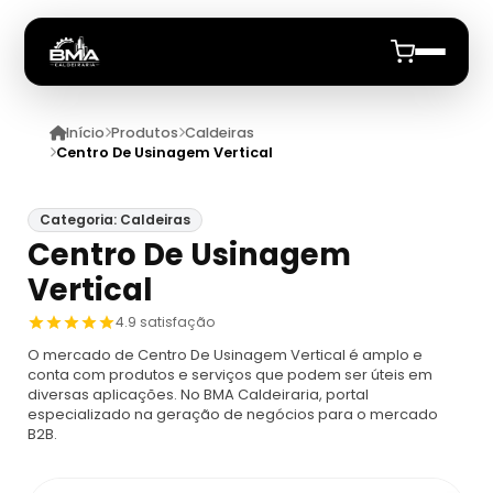
Início
Produtos
Caldeiras
Início
Centro De Usinagem Vertical
Quem Somos
Categoria: Caldeiras
Centro De Usinagem
Produtos
Vertical
Caldeiras
Anuncie
4.9 satisfação
O mercado de Centro De Usinagem Vertical é amplo e
Automação De Caldeiras
Inspecao Feitas Em Caldeiras
conta com produtos e serviços que podem ser úteis em
diversas aplicações. No BMA Caldeiraria, portal
especializado na geração de negócios para o mercado
Caldeira De Recuperação
Cotação Inspeção De Caldeiras
Montagem De Caldeira
B2B.
Caldeira De Recuperação Celulose
Cotar Inspeção De Caldeiras
Empresa De Montagem De Caldeiras A Gás
Caldeiras A Vapor