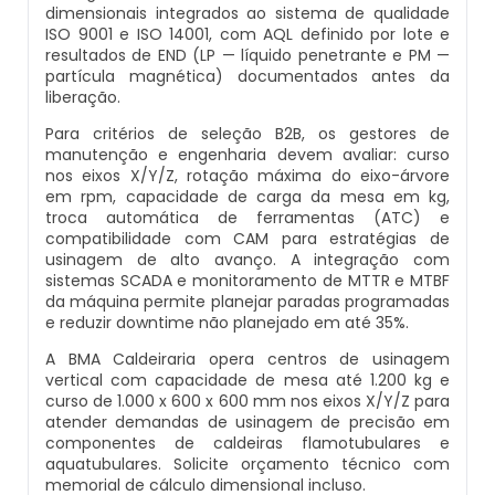
dimensionais integrados ao sistema de qualidade
Caldeiras E Vasos De Pressão
Inspeção Dimensional De Caldeiraria E
ISO 9001 e ISO 14001, com AQL definido por lote e
Montagem De Caldeiras A Vapor
Distribuidor De Caldeira A Vapor
Peças Para Caldeira A Gás
resultados de END (LP — líquido penetrante e PM —
Tubulação
partícula magnética) documentados antes da
Comprar Caldeira
liberação.
Montagem De Caldeiras Preço
Empresa De Caldeira A Vapor
Queimador De Caldeira A Gás
Inspeção Em Caldeiras
Para critérios de seleção B2B, os gestores de
Controle E Automação De Caldeiras
manutenção e engenharia devem avaliar: curso
Montagem De Caldeiras A Gás
Fabrica De Caldeira A Vapor
Queimador Para Caldeira A Gás
Inspeção Em Caldeiras Aquatubulares
nos eixos X/Y/Z, rotação máxima do eixo-árvore
Curso De Segurança Na Operação De
em rpm, capacidade de carga da mesa em kg,
troca automática de ferramentas (ATC) e
Caldeiras
Montagem De Caldeiras A Lenha
Fabricante De Caldeira A Vapor
Serviço De Manutenção Caldeira A Gás
Inspeção Inicial Em Caldeiras
compatibilidade com CAM para estratégias de
usinagem de alto avanço. A integração com
Curso Operação De Caldeira
sistemas SCADA e monitoramento de MTTR e MTBF
Montagem De Caldeiras A Pellets
Ferro Com Caldeira A Vapor
Valor Caldeira A Gás
Inspeção Nas Caldeiras
da máquina permite planejar paradas programadas
e reduzir downtime não planejado em até 35%.
Curso Treinamento De Segurança Na
Montagem De Caldeiras De Aquecimento
Fornecedor De Caldeira A Vapor
Venda Caldeira A Gás
Inspeção Periodica Em Caldeiras
A BMA Caldeiraria opera centros de usinagem
Operação De Caldeiras
vertical com capacidade de mesa até 1.200 kg e
Montagem De Caldeiras Empresa
Onde Comprar Caldeira A Vapor
Peças De Caldeiras
curso de 1.000 x 600 x 600 mm nos eixos X/Y/Z para
Manutenção E Inspeção De Caldeiras
Economizador Para Caldeiras
atender demandas de usinagem de precisão em
componentes de caldeiras flamotubulares e
Preço Montagem De Caldeira A Gás
Peças Para Caldeira A Vapor
Melhor Caldeira Gás Natural
Plano De Inspeção De Caldeiras
aquatubulares. Solicite orçamento técnico com
Empresa De Serviços Caldeiraria
memorial de cálculo dimensional incluso.