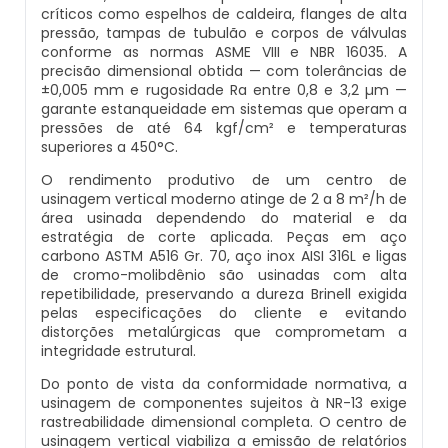
críticos como espelhos de caldeira, flanges de alta
Inspeção De Integridade De Caldeiras
Manutenção De Caldeiras A Lenha
Caldeira Industrial Preço
Caldeira De Vapor Eletrica
Caldeira Mural A Gás Roca
pressão, tampas de tubulão e corpos de válvulas
conforme as normas ASME VIII e NBR 16035. A
Inspeção De Integridade Em Caldeiras
precisão dimensional obtida — com tolerâncias de
Manutenção De Caldeiras A Vapor
Caldeira Vertical
Caldeira Em Vapor
Comprar Caldeira A Gás
±0,005 mm e rugosidade Ra entre 0,8 e 3,2 µm —
garante estanqueidade em sistemas que operam a
Inspeção De Segurança Caldeira
pressões de até 64 kgf/cm² e temperaturas
Manutenção De Caldeiras E Aquecedores
Caldeiraria De Fabricação E Montagem
Caldeira Geradora De Vapor A Lenha
Cotação De Caldeira A Gás
superiores a 450°C.
Industrial
Inspeção De Segurança De Caldeiras
O rendimento produtivo de um centro de
Manutenção De Caldeiras Em Sp
Caldeira Locomotiva A Vapor
Distribuidor De Caldeira A Gás
usinagem vertical moderno atinge de 2 a 8 m²/h de
Caldeiraria E Montagem Industrial
área usinada dependendo do material e da
Inspeção De Segurança Em Caldeiras
Manutenção De Caldeiras Industriais
Caldeira Usada A Venda
Empresa De Caldeira A Gás
estratégia de corte aplicada. Peças em aço
carbono ASTM A516 Gr. 70, aço inox AISI 316L e ligas
Caldeiraria Industrial
de cromo-molibdênio são usinadas com alta
Inspeção De Segurança Em Caldeiras E
Manutenção Em Caldeiras De Alta Pressão
Caldeira Vapor A Lenha
Empresa De Manutenção De Caldeira A Gás
repetibilidade, preservando a dureza Brinell exigida
Vasos De Pressão
Caldeiraria Pesada
pelas especificações do cliente e evitando
distorções metalúrgicas que comprometam a
Manutenção Preventiva Caldeiras
Compra E Venda De Caldeiras Usadas
Fornecedor De Caldeira A Gás
integridade estrutural.
Inspeção De Segurança Em Vasos De
Caldeiras De Recuperação De Calor Sensivel
Pressão
Do ponto de vista da conformidade normativa, a
Montagem Caldeiras
Comprar Caldeira A Vapor
Manutenção De Caldeira A Gás
usinagem de componentes sujeitos à NR-13 exige
Caldeiras E Aquecedores
rastreabilidade dimensional completa. O centro de
Inspeção Dimensional De Caldeiraria
usinagem vertical viabiliza a emissão de relatórios
Montagem De Caldeiras
Comprar Caldeira De Vapor
Onde Comprar Caldeira A Gás