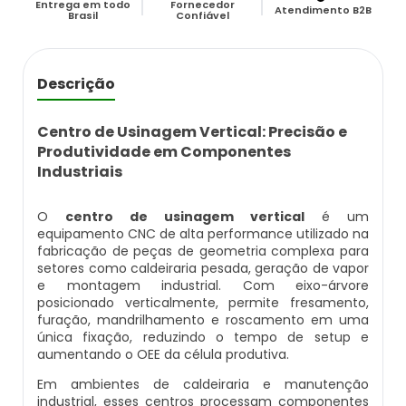
Entrega em todo
Fornecedor
Caldeira Flamotubular Venda
Caldeira A Vapor Industrial A Venda
Caldeira A Gás Natural Preço
Atendimento B2B
Brasil
Confiável
Empresas Que Inspecionam Caldeiras
Empresa De Montagem De Caldeiras Gás
Caldeira Flamotubular Vertical
Caldeira A Vapor Para Cozinha Industrial
Caldeira A Gás Preço
Roca
Inspeção Caldeiras Vasos De Pressão
Descrição
Caldeira Fogotubular
Caldeira A Vapor Para Sauna
Caldeira A Gás Roca
Empresa Que Fazem Montagem De
Inspeção De Caldeiras
Caldeiras
Centro de Usinagem Vertical: Precisão e
Caldeira Fogotubular Horizontal
Caldeira A Vapor Pequena
Caldeira A Gás Usada
Produtividade em Componentes
Inspeção De Caldeiras A Vapor
Industriais
Empresas De Caldeiraria
Caldeira Fogotubular Vertical
Caldeira A Vapor Preço
Caldeira A Gás Vulcano
Inspeção De Caldeiras E Vasos De Pressão
O
centro de usinagem vertical
é um
Empresas De Caldeiraria E Montagem
equipamento CNC de alta performance utilizado na
Industrial
Caldeira Horizontal
Caldeira A Vapor Vertical
Caldeira De Aquecimento A Gás
fabricação de peças de geometria complexa para
Inspeção De Caldeiras Flamotubulares
setores como caldeiraria pesada, geração de vapor
e montagem industrial. Com eixo-árvore
Empresas De Montagem De Caldeiras
Caldeira Industrial
Caldeira De Vapor
Caldeira De Aquecimento Central A Gás
posicionado verticalmente, permite fresamento,
Inspeção De Caldeiras Preço
furação, mandrilhamento e roscamento em uma
Manutenção De Caldeiras
única fixação, reduzindo o tempo de setup e
Caldeira Industrial A Gás
Caldeira De Vapor A Gás
Caldeira Mural A Gás
Inspeção De Caldeiras Profissional
aumentando o OEE da célula produtiva.
Habilitado
Manutenção De Caldeiras A Gásoleo
Em ambientes de caldeiraria e manutenção
Caldeira Industrial A Lenha
Caldeira De Vapor A Venda
Caldeira Mural A Gás Preço
industrial, esses centros processam componentes