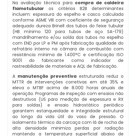
Na avaliação técnica para
compra de caldeira
Caldeiras E Vasos De Pressão
flamotubular
os critérios B2B determinantes
Inspeção Dimensional De Caldeiraria E
incluem: espessura do espelho e casco calculada
Montagem De Caldeiras A Vapor
Distribuidor De Caldeira A Vapor
Peças Para Caldeira A Gás
Tubulação
conforme ASME VIII com coeficiente de segurança
Comprar Caldeira
adequado dureza Brinell dos tubos do feixe tubular
Montagem De Caldeiras Preço
Empresa De Caldeira A Vapor
Queimador De Caldeira A Gás
(HB mínimo 120 para tubos de aço SA-179)
Inspeção Em Caldeiras
mandrilhamento e/ou solda dos tubos no espelho
Controle E Automação De Caldeiras
com END por LP e PM após fabricação qualidade do
Montagem De Caldeiras A Gás
Fabrica De Caldeira A Vapor
Queimador Para Caldeira A Gás
Inspeção Em Caldeiras Aquatubulares
refratário interno na câmara de combustão com
Curso De Segurança Na Operação De
resistência mínima de 1.400°C e certificação ISO
Caldeiras
9001 do fabricante como indicador de
Montagem De Caldeiras A Lenha
Fabricante De Caldeira A Vapor
Serviço De Manutenção Caldeira A Gás
Inspeção Inicial Em Caldeiras
rastreabilidade de materiais e AQL de fabricação.
Curso Operação De Caldeira
A
manutenção preventiva
estruturada reduz o
Montagem De Caldeiras A Pellets
Ferro Com Caldeira A Vapor
Valor Caldeira A Gás
Inspeção Nas Caldeiras
MTTR de intervenções corretivas em até 35% e
eleva o MTBF acima de 8.000 horas anuais de
Curso Treinamento De Segurança Na
Montagem De Caldeiras De Aquecimento
operação. Programas de inspeção com ensaios não
Fornecedor De Caldeira A Vapor
Venda Caldeira A Gás
Inspeção Periodica Em Caldeiras
Operação De Caldeiras
destrutivos (US para medição de espessura e RX
para soldas) e ensaio hidrostático periódico
Montagem De Caldeiras Empresa
Onde Comprar Caldeira A Vapor
Peças De Caldeiras
garantem estanqueidade e integridade estrutural
Manutenção E Inspeção De Caldeiras
Economizador Para Caldeiras
ao longo da vida útil do vaso de pressão. O
isolamento térmico da carcaça com lã de rocha de
Preço Montagem De Caldeira A Gás
Peças Para Caldeira A Vapor
Melhor Caldeira Gás Natural
Plano De Inspeção De Caldeiras
alta densidade minimiza perdas por radiação
Empresa De Serviços Caldeiraria
mantendo a temperatura superficial abaixo de