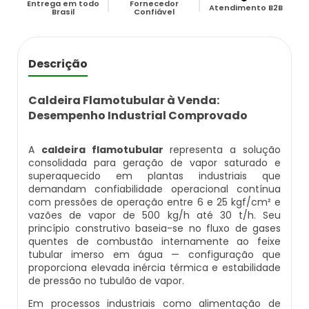
Entrega em todo
Fornecedor
Caldeira Flamotubular Venda
Caldeira A Vapor Industrial A Venda
Caldeira A Gás Natural Preço
Atendimento B2B
Brasil
Confiável
Empresas Que Inspecionam Caldeiras
Empresa De Montagem De Caldeiras Gás
Caldeira Flamotubular Vertical
Caldeira A Vapor Para Cozinha Industrial
Caldeira A Gás Preço
Roca
Inspeção Caldeiras Vasos De Pressão
Descrição
Caldeira Fogotubular
Caldeira A Vapor Para Sauna
Caldeira A Gás Roca
Empresa Que Fazem Montagem De
Inspeção De Caldeiras
Caldeiras
Caldeira Flamotubular à Venda:
Caldeira Fogotubular Horizontal
Caldeira A Vapor Pequena
Caldeira A Gás Usada
Desempenho Industrial Comprovado
Inspeção De Caldeiras A Vapor
Empresas De Caldeiraria
Caldeira Fogotubular Vertical
Caldeira A Vapor Preço
Caldeira A Gás Vulcano
A
caldeira flamotubular
representa a solução
Inspeção De Caldeiras E Vasos De Pressão
consolidada para geração de vapor saturado e
Empresas De Caldeiraria E Montagem
superaquecido em plantas industriais que
Industrial
Caldeira Horizontal
Caldeira A Vapor Vertical
Caldeira De Aquecimento A Gás
demandam confiabilidade operacional contínua
Inspeção De Caldeiras Flamotubulares
com pressões de operação entre 6 e 25 kgf/cm² e
vazões de vapor de 500 kg/h até 30 t/h. Seu
Empresas De Montagem De Caldeiras
Caldeira Industrial
Caldeira De Vapor
Caldeira De Aquecimento Central A Gás
princípio construtivo baseia-se no fluxo de gases
Inspeção De Caldeiras Preço
quentes de combustão internamente ao feixe
tubular imerso em água — configuração que
Manutenção De Caldeiras
Caldeira Industrial A Gás
Caldeira De Vapor A Gás
Caldeira Mural A Gás
proporciona elevada inércia térmica e estabilidade
Inspeção De Caldeiras Profissional
de pressão no tubulão de vapor.
Habilitado
Manutenção De Caldeiras A Gásoleo
Caldeira Industrial A Lenha
Caldeira De Vapor A Venda
Caldeira Mural A Gás Preço
Em processos industriais como alimentação de