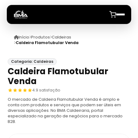
Início
Produtos
Caldeiras
Início
Caldeira Flamotubular Venda
Quem Somos
Categoria: Caldeiras
Caldeira Flamotubular
Produtos
Venda
Caldeiras
Anuncie
4.9 satisfação
O mercado de Caldeira Flamotubular Venda é amplo e
Automação De Caldeiras
Inspecao Feitas Em Caldeiras
conta com produtos e serviços que podem ser úteis em
diversas aplicações. No BMA Caldeiraria, portal
especializado na geração de negócios para o mercado
Caldeira De Recuperação
Cotação Inspeção De Caldeiras
Montagem De Caldeira
B2B.
Caldeira De Recuperação Celulose
Cotar Inspeção De Caldeiras
Empresa De Montagem De Caldeiras A Gás
Caldeiras A Vapor