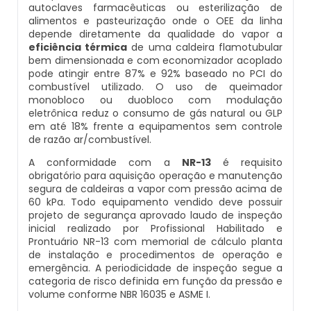
autoclaves farmacêuticas ou esterilização de
Inspeção De Integridade De Caldeiras
Manutenção De Caldeiras A Lenha
Caldeira Industrial Preço
Caldeira De Vapor Eletrica
Caldeira Mural A Gás Roca
alimentos e pasteurização onde o OEE da linha
depende diretamente da qualidade do vapor a
eficiência térmica
de uma caldeira flamotubular
Inspeção De Integridade Em Caldeiras
Manutenção De Caldeiras A Vapor
Caldeira Vertical
Caldeira Em Vapor
Comprar Caldeira A Gás
bem dimensionada e com economizador acoplado
pode atingir entre 87% e 92% baseado no PCI do
Inspeção De Segurança Caldeira
combustível utilizado. O uso de queimador
Manutenção De Caldeiras E Aquecedores
Caldeiraria De Fabricação E Montagem
Caldeira Geradora De Vapor A Lenha
Cotação De Caldeira A Gás
monobloco ou duobloco com modulação
Industrial
eletrônica reduz o consumo de gás natural ou GLP
Inspeção De Segurança De Caldeiras
em até 18% frente a equipamentos sem controle
Manutenção De Caldeiras Em Sp
Caldeira Locomotiva A Vapor
Distribuidor De Caldeira A Gás
de razão ar/combustível.
Caldeiraria E Montagem Industrial
Inspeção De Segurança Em Caldeiras
A conformidade com a
NR-13
é requisito
Manutenção De Caldeiras Industriais
Caldeira Usada A Venda
Empresa De Caldeira A Gás
obrigatório para aquisição operação e manutenção
Caldeiraria Industrial
segura de caldeiras a vapor com pressão acima de
Inspeção De Segurança Em Caldeiras E
Manutenção Em Caldeiras De Alta Pressão
Caldeira Vapor A Lenha
Empresa De Manutenção De Caldeira A Gás
60 kPa. Todo equipamento vendido deve possuir
Vasos De Pressão
projeto de segurança aprovado laudo de inspeção
Caldeiraria Pesada
inicial realizado por Profissional Habilitado e
Manutenção Preventiva Caldeiras
Compra E Venda De Caldeiras Usadas
Fornecedor De Caldeira A Gás
Prontuário NR-13 com memorial de cálculo planta
Inspeção De Segurança Em Vasos De
Caldeiras De Recuperação De Calor Sensivel
de instalação e procedimentos de operação e
Pressão
emergência. A periodicidade de inspeção segue a
Montagem Caldeiras
Comprar Caldeira A Vapor
Manutenção De Caldeira A Gás
categoria de risco definida em função da pressão e
Caldeiras E Aquecedores
volume conforme NBR 16035 e ASME I.
Inspeção Dimensional De Caldeiraria
Montagem De Caldeiras
Comprar Caldeira De Vapor
Onde Comprar Caldeira A Gás