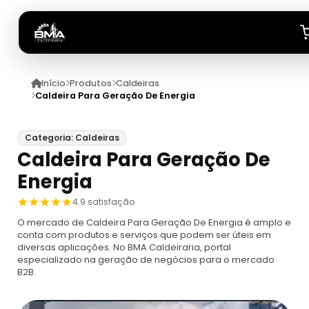
Início
Produtos
Caldeiras
Início
Caldeira Para Geração De Energia
Quem Somos
Categoria: Caldeiras
Caldeira Para Geração De
Produtos
Energia
Caldeiras
Anuncie
4.9 satisfação
O mercado de Caldeira Para Geração De Energia é amplo e
Automação De Caldeiras
Inspecao Feitas Em Caldeiras
conta com produtos e serviços que podem ser úteis em
diversas aplicações. No BMA Caldeiraria, portal
especializado na geração de negócios para o mercado
Caldeira De Recuperação
Cotação Inspeção De Caldeiras
Montagem De Caldeira
B2B.
Caldeira De Recuperação Celulose
Cotar Inspeção De Caldeiras
Empresa De Montagem De Caldeiras A Gás
Caldeiras A Vapor