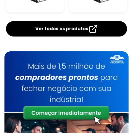
Manutenção De Caldeiras A Gás Sp
Caldeira
Caldeira
Caldeira De Fluido Térmico
Flamotubular A Gás
Flamotubular A
Lenha
Ver todos os produtos
Limpeza Química De Caldeiras
Manutenção De Caldeiras A Gasóleo Sp
Caldeiraria
Manutenção De Caldeiras E Aquecedores Sp
Caldeiraria De Manutenção Industrial
Serviço De Manutenção De Caldeiras Industrial
Caldeirarias Em Sp