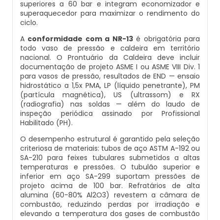
superiores a 60 bar e integram economizador e
superaquecedor para maximizar o rendimento do
Caldeira Industrial Preço
Inspeção De Segurança Caldeira
Manutenção De Caldeiras Industriais
Caldeira De Vapor Eletrica
Caldeira Mural A Gás Roca
ciclo.
A
conformidade com a NR-13
é obrigatória para
Caldeira Vertical
Inspeção De Segurança De Caldeiras
Manutenção Em Caldeiras De Alta Pressão
Caldeira Em Vapor
Comprar Caldeira A Gás
todo vaso de pressão e caldeira em território
nacional. O Prontuário da Caldeira deve incluir
Caldeiraria De Fabricação E Montagem Industrial
Inspeção De Segurança Em Caldeiras
Manutenção Preventiva Caldeiras
Caldeira Geradora De Vapor A Lenha
Cotação De Caldeira A Gás
documentação de projeto ASME I ou ASME VIII Div. 1
para vasos de pressão, resultados de END — ensaio
hidrostático a 1,5x PMA, LP (líquido penetrante), PM
Caldeiraria E Montagem Industrial
Inspeção De Segurança Em Caldeiras E Vasos De
Montagem Caldeiras
Caldeira Locomotiva A Vapor
Distribuidor De Caldeira A Gás
(partícula magnética), US (ultrassom) e RX
Pressão
(radiografia) nas soldas — além do laudo de
inspeção periódica assinado por Profissional
Caldeiraria Industrial
Montagem De Caldeiras
Caldeira Usada A Venda
Empresa De Caldeira A Gás
Habilitado (PH).
Inspeção De Segurança Em Vasos De Pressão
O desempenho estrutural é garantido pela seleção
Caldeiraria Pesada
Montagem De Caldeiras A Vapor
Caldeira Vapor A Lenha
Empresa De Manutenção De Caldeira A Gás
criteriosa de materiais: tubos de aço ASTM A-192 ou
Inspeção Dimensional De Caldeiraria
SA-210 para feixes tubulares submetidos a altas
temperaturas e pressões. O tubulão superior e
Caldeiras De Recuperação De Calor Sensivel
Montagem De Caldeiras Preço
Compra E Venda De Caldeiras Usadas
Fornecedor De Caldeira A Gás
inferior em aço SA-299 suportam pressões de
Inspeção Dimensional De Caldeiraria E Tubulação
projeto acima de 100 bar. Refratários de alta
Caldeiras E Aquecedores
Montagem De Caldeiras A Gás
Comprar Caldeira A Vapor
Manutenção De Caldeira A Gás
alumina (60-80% Al2O3) revestem a câmara de
Inspeção Em Caldeiras
combustão, reduzindo perdas por irradiação e
elevando a temperatura dos gases de combustão
Caldeiras E Vasos De Pressão
Montagem De Caldeiras A Lenha
Comprar Caldeira De Vapor
Onde Comprar Caldeira A Gás