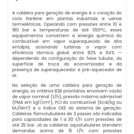
Caldeira Flamotubular Venda
Inspeção Caldeiras Vasos De Pressão
Empresas De Caldeiraria
Caldeira A Vapor Industrial A Venda
Caldeira A Gás Natural Preço
A caldeira para geração de energia é o coração do
Caldeira Flamotubular Vertical
Inspeção De Caldeiras
Empresas De Caldeiraria E Montagem Industrial
Caldeira A Vapor Para Cozinha Industrial
Caldeira A Gás Preço
ciclo Rankine em plantas industriais e usinas
termelétricas. Operando com pressões entre 10 e
180 bar e temperaturas de até 550°C, esses
Caldeira Fogotubular
Inspeção De Caldeiras A Vapor
Empresas De Montagem De Caldeiras
Caldeira A Vapor Para Sauna
Caldeira A Gás Roca
equipamentos convertem a energia química do
combustível em vapor superaquecido de alta
entalpia, acionando turbinas a vapor com
Caldeira Fogotubular Horizontal
Inspeção De Caldeiras E Vasos De Pressão
Manutenção De Caldeiras
Caldeira A Vapor Pequena
Caldeira A Gás Usada
eficiência térmica global entre 82% e 94% —
dependendo da configuração do feixe tubular, da
superfície de troca do economizador e da
Caldeira Fogotubular Vertical
Inspeção De Caldeiras Flamotubulares
Manutenção De Caldeiras A Gásoleo
Caldeira A Vapor Preço
Caldeira A Gás Vulcano
presença de superaquecedor e pré-aquecedor de
ar.
Caldeira Horizontal
Inspeção De Caldeiras Preço
Manutenção De Caldeiras A Lenha
Caldeira A Vapor Vertical
Caldeira De Aquecimento A Gás
Na seleção de uma caldeira para geração de
energia, os critérios B2B prioritários envolvem vazão
Caldeira Industrial
Inspeção De Caldeiras Profissional Habilitado
Manutenção De Caldeiras A Vapor
Caldeira De Vapor
Caldeira De Aquecimento Central A Gás
de vapor nominal (t/h), pressão máxima admissível
(PMA em kgf/cm²), PCI do combustível (kcal/kg ou
MJ/Nm³) e o índice OEE do sistema de geração.
Caldeira Industrial A Gás
Inspeção De Integridade De Caldeiras
Manutenção De Caldeiras E Aquecedores
Caldeira De Vapor A Gás
Caldeira Mural A Gás
Caldeiras flamotubulares de 3 passes são indicadas
para capacidades de 1 a 30 t/h com pressões de
até 25 bar. Já as caldeiras aquatubulares atendem
Caldeira Industrial A Lenha
Inspeção De Integridade Em Caldeiras
Manutenção De Caldeiras Em Sp
Caldeira De Vapor A Venda
Caldeira Mural A Gás Preço
demandas acima de 15 t/h com pressões