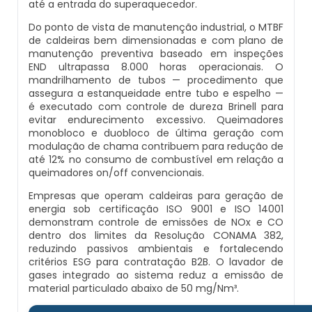
até a entrada do superaquecedor.
Inspeção Em Caldeiras Aquatubulares
Do ponto de vista de manutenção industrial, o MTBF
Comprar Caldeira
Montagem De Caldeiras A Pellets
Distribuidor De Caldeira A Vapor
Peças Para Caldeira A Gás
de caldeiras bem dimensionadas e com plano de
Inspeção Inicial Em Caldeiras
manutenção preventiva baseado em inspeções
END ultrapassa 8.000 horas operacionais. O
Controle E Automação De Caldeiras
Montagem De Caldeiras De Aquecimento
Empresa De Caldeira A Vapor
Queimador De Caldeira A Gás
mandrilhamento de tubos — procedimento que
Inspeção Nas Caldeiras
assegura a estanqueidade entre tubo e espelho —
Curso De Segurança Na Operação De Caldeiras
Montagem De Caldeiras Empresa
Fabrica De Caldeira A Vapor
Queimador Para Caldeira A Gás
é executado com controle de dureza Brinell para
evitar endurecimento excessivo. Queimadores
Inspeção Periodica Em Caldeiras
monobloco e duobloco de última geração com
Curso Operação De Caldeira
Preço Montagem De Caldeira A Gás
Fabricante De Caldeira A Vapor
Serviço De Manutenção Caldeira A Gás
modulação de chama contribuem para redução de
Manutenção E Inspeção De Caldeiras
até 12% no consumo de combustível em relação a
queimadores on/off convencionais.
Curso Treinamento De Segurança Na Operação D
Preço Montagem De Caldeira A Lenha
Ferro Com Caldeira A Vapor
Valor Caldeira A Gás
Caldeiras
Plano De Inspeção De Caldeiras
Empresas que operam caldeiras para geração de
energia sob certificação ISO 9001 e ISO 14001
Preço Montagem De Caldeira A Vapor
Fornecedor De Caldeira A Vapor
Venda Caldeira A Gás
demonstram controle de emissões de NOx e CO
Economizador Para Caldeiras
Prestadores De Serviços Em Inspeção De Caldeira
dentro dos limites da Resolução CONAMA 382,
reduzindo passivos ambientais e fortalecendo
Preço Montagem De Caldeira De Aquecimento
Onde Comprar Caldeira A Vapor
Peças De Caldeiras
critérios ESG para contratação B2B. O lavador de
Empresa De Serviços Caldeiraria
Profissionais Para Inspecionar Caldeiras
gases integrado ao sistema reduz a emissão de
Preço Montagem De Caldeira Gás Natural
Peças Para Caldeira A Vapor
Melhor Caldeira Gás Natural
material particulado abaixo de 50 mg/Nm³.
Fabricante De Tubos Para Caldeira
Profissionais Que Inspecionam Caldeiras