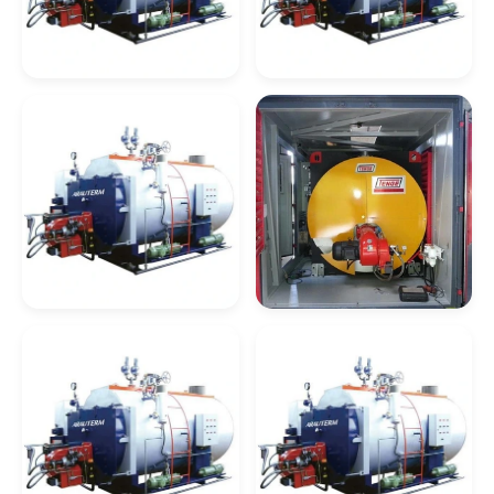
Serviços De Caldeiraria Em Sp
Caldeira De
Caldeira De
Empresas De Caldeiraria Em Rj
Recuperação De
Recuperação
Vapor
Quimica
Empresas De Serviços De Caldeiraria Rj
Caldeiraria Industrial Em Rj
Caldeiraria Pesada Rj
Caldeira De Tubos
Caldeira
Caldeiras Industriais Rj
Verticais
Flamotubular
Caldeira A Óleo
Lavadores De Gases Para Caldeiras