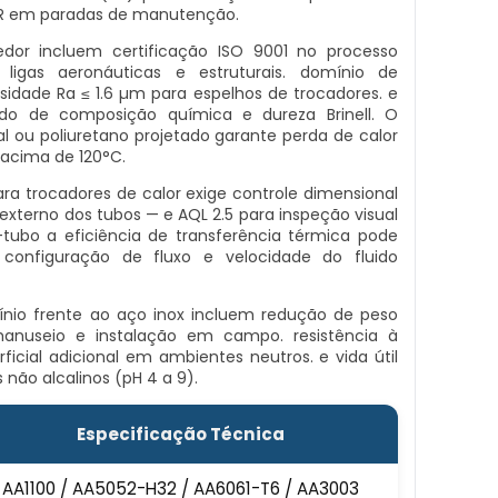
TR em paradas de manutenção.
edor incluem certificação ISO 9001 no processo
igas aeronáuticas e estruturais. domínio de
ade Ra ≤ 1.6 µm para espelhos de trocadores. e
udo de composição química e dureza Brinell. O
 ou poliuretano projetado garante perda de calor
 acima de 120°C.
ara trocadores de calor exige controle dimensional
externo dos tubos — e AQL 2.5 para inspeção visual
tubo a eficiência de transferência térmica pode
onfiguração de fluxo e velocidade do fluido
mínio frente ao aço inox incluem redução de peso
anuseio e instalação em campo. resistência à
icial adicional em ambientes neutros. e vida útil
 não alcalinos (pH 4 a 9).
Especificação Técnica
AA1100 / AA5052-H32 / AA6061-T6 / AA3003