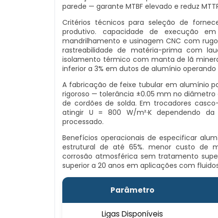
parede — garante MTBF elevado e reduz MT
Critérios técnicos para seleção de fornec
produtivo. capacidade de execução em l
mandrilhamento e usinagem CNC com rugosid
rastreabilidade de matéria-prima com la
isolamento térmico com manta de lã mineral
inferior a 3% em dutos de alumínio operando
A fabricação de feixe tubular em alumínio p
rigoroso — tolerância ±0.05 mm no diâmetro 
de cordões de solda. Em trocadores casco-
atingir U = 800 W/m²·K dependendo da c
processado.
Benefícios operacionais de especificar alu
estrutural de até 65%. menor custo de m
corrosão atmosférica sem tratamento superf
superior a 20 anos em aplicações com fluidos
Parâmetro
Ligas Disponíveis