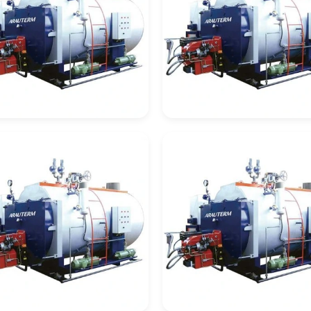
deira De
Caldeira De
cuperação
Recuperação Celul