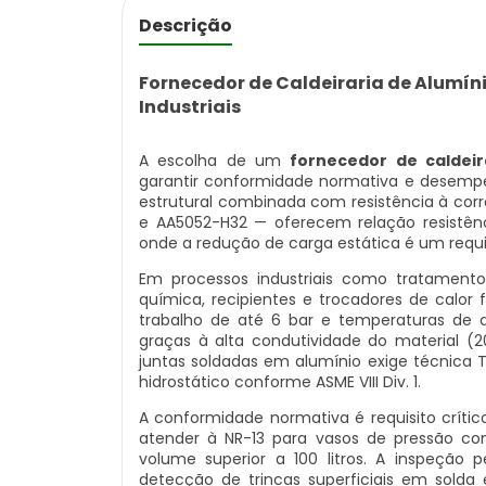
Descrição
Fornecedor de Caldeiraria de Alumíni
Industriais
A escolha de um
fornecedor de caldeir
garantir conformidade normativa e desemp
estrutural combinada com resistência à cor
e AA5052-H32 — oferecem relação resistên
onde a redução de carga estática é um requi
Em processos industriais como tratamento 
química, recipientes e trocadores de calo
trabalho de até 6 bar e temperaturas de 
graças à alta condutividade do material (2
juntas soldadas em alumínio exige técnica
hidrostático conforme ASME VIII Div. 1.
A conformidade normativa é requisito crít
atender à NR-13 para vasos de pressão c
volume superior a 100 litros. A inspeção p
detecção de trincas superficiais em solda