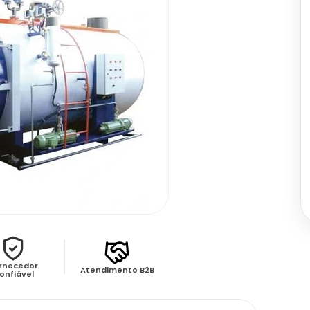
rnecedor
Atendimento B2B
onfiável