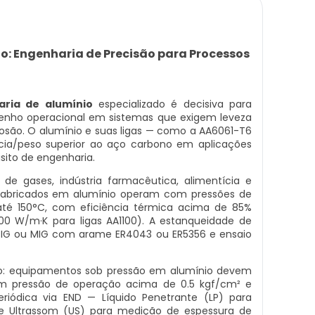
o: Engenharia de Precisão para Processos
aria de alumínio
especializado é decisiva para
enho operacional em sistemas que exigem leveza
rosão. O alumínio e suas ligas — como a AA6061-T6
cia/peso superior ao aço carbono em aplicações
sito de engenharia.
de gases, indústria farmacêutica, alimentícia e
r fabricados em alumínio operam com pressões de
até 150°C, com eficiência térmica acima de 85%
00 W/m·K para ligas AA1100). A estanqueidade de
 TIG ou MIG com arame ER4043 ou ER5356 e ensaio
ico: equipamentos sob pressão em alumínio devem
om pressão de operação acima de 0.5 kgf/cm² e
eriódica via END — Líquido Penetrante (LP) para
 e Ultrassom (US) para medição de espessura de