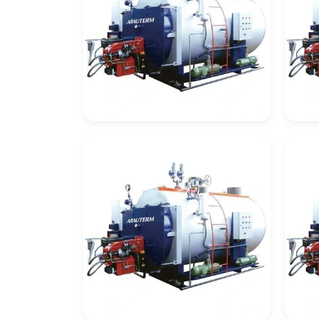
Automação De
Cal
Caldeiras
Re