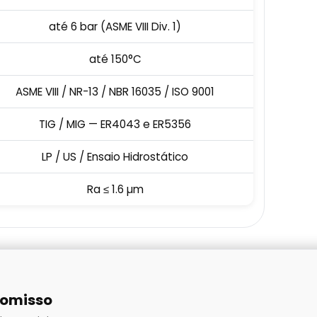
até 6 bar (ASME VIII Div. 1)
até 150°C
ASME VIII / NR-13 / NBR 16035 / ISO 9001
TIG / MIG — ER4043 e ER5356
LP / US / Ensaio Hidrostático
Ra ≤ 1.6 µm
romisso