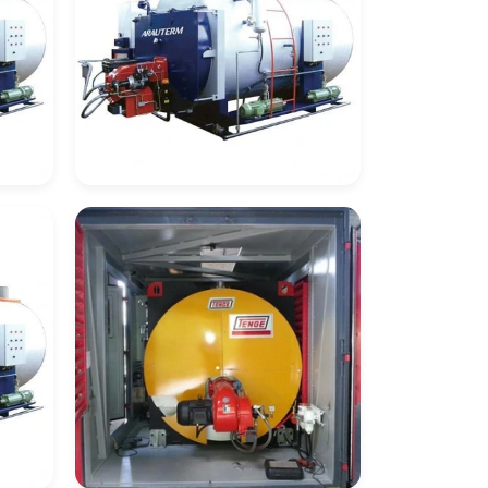
Caldeira De
ose
Recuperação De Calor