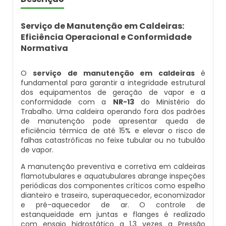
Caldeira Flamotubular Venda
Caldeira A Vapor Industrial A Venda
Caldeira A Gás Natural Preço
Empresas Que Inspecionam Caldeiras
Empresa De Montagem De Caldeiras Gás
Serviço de Manutenção em Caldeiras:
Caldeira Flamotubular Vertical
Caldeira A Vapor Para Cozinha Industrial
Caldeira A Gás Preço
Roca
Eficiência Operacional e Conformidade
Inspeção Caldeiras Vasos De Pressão
Normativa
Caldeira Fogotubular
Caldeira A Vapor Para Sauna
Caldeira A Gás Roca
Empresa Que Fazem Montagem De
Inspeção De Caldeiras
Caldeiras
O
serviço de manutenção em caldeiras
é
fundamental para garantir a integridade estrutural
Caldeira Fogotubular Horizontal
Caldeira A Vapor Pequena
Caldeira A Gás Usada
Inspeção De Caldeiras A Vapor
dos equipamentos de geração de vapor e a
Empresas De Caldeiraria
conformidade com a
NR-13
do Ministério do
Caldeira Fogotubular Vertical
Caldeira A Vapor Preço
Caldeira A Gás Vulcano
Trabalho. Uma caldeira operando fora dos padrões
Inspeção De Caldeiras E Vasos De Pressão
de manutenção pode apresentar queda de
Empresas De Caldeiraria E Montagem
eficiência térmica de até 15% e elevar o risco de
Industrial
Caldeira Horizontal
Caldeira A Vapor Vertical
Caldeira De Aquecimento A Gás
falhas catastróficas no feixe tubular ou no tubulão
Inspeção De Caldeiras Flamotubulares
de vapor.
Empresas De Montagem De Caldeiras
Caldeira Industrial
Caldeira De Vapor
Caldeira De Aquecimento Central A Gás
A manutenção preventiva e corretiva em caldeiras
Inspeção De Caldeiras Preço
flamotubulares e aquatubulares abrange inspeções
periódicas dos componentes críticos como espelho
Manutenção De Caldeiras
Caldeira Industrial A Gás
Caldeira De Vapor A Gás
Caldeira Mural A Gás
dianteiro e traseiro, superaquecedor, economizador
Inspeção De Caldeiras Profissional
e pré-aquecedor de ar. O controle de
Habilitado
Manutenção De Caldeiras A Gásoleo
Caldeira Industrial A Lenha
Caldeira De Vapor A Venda
Caldeira Mural A Gás Preço
estanqueidade em juntas e flanges é realizado
com ensaio hidrostático a 1,3 vezes a Pressão