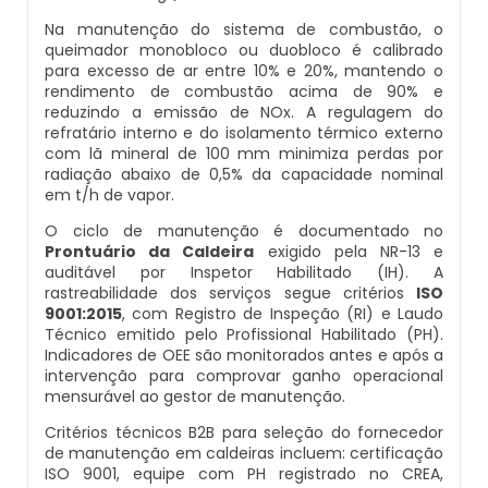
Caldeiras E Vasos De Pressão
Na manutenção do sistema de combustão, o
Inspeção Dimensional De Caldeiraria E
queimador monobloco ou duobloco é calibrado
Montagem De Caldeiras A Vapor
Distribuidor De Caldeira A Vapor
Peças Para Caldeira A Gás
Tubulação
para excesso de ar entre 10% e 20%, mantendo o
Comprar Caldeira
rendimento de combustão acima de 90% e
Montagem De Caldeiras Preço
Empresa De Caldeira A Vapor
Queimador De Caldeira A Gás
reduzindo a emissão de NOx. A regulagem do
Inspeção Em Caldeiras
refratário interno e do isolamento térmico externo
Controle E Automação De Caldeiras
com lã mineral de 100 mm minimiza perdas por
Montagem De Caldeiras A Gás
Fabrica De Caldeira A Vapor
Queimador Para Caldeira A Gás
Inspeção Em Caldeiras Aquatubulares
radiação abaixo de 0,5% da capacidade nominal
Curso De Segurança Na Operação De
em t/h de vapor.
Caldeiras
Montagem De Caldeiras A Lenha
Fabricante De Caldeira A Vapor
Serviço De Manutenção Caldeira A Gás
Inspeção Inicial Em Caldeiras
O ciclo de manutenção é documentado no
Prontuário da Caldeira
exigido pela NR-13 e
auditável por Inspetor Habilitado (IH). A
Curso Operação De Caldeira
Montagem De Caldeiras A Pellets
Ferro Com Caldeira A Vapor
Valor Caldeira A Gás
Inspeção Nas Caldeiras
rastreabilidade dos serviços segue critérios
ISO
9001:2015
, com Registro de Inspeção (RI) e Laudo
Curso Treinamento De Segurança Na
Técnico emitido pelo Profissional Habilitado (PH).
Montagem De Caldeiras De Aquecimento
Fornecedor De Caldeira A Vapor
Venda Caldeira A Gás
Inspeção Periodica Em Caldeiras
Operação De Caldeiras
Indicadores de OEE são monitorados antes e após a
intervenção para comprovar ganho operacional
Montagem De Caldeiras Empresa
Onde Comprar Caldeira A Vapor
Peças De Caldeiras
mensurável ao gestor de manutenção.
Manutenção E Inspeção De Caldeiras
Economizador Para Caldeiras
Critérios técnicos B2B para seleção do fornecedor
Preço Montagem De Caldeira A Gás
Peças Para Caldeira A Vapor
Melhor Caldeira Gás Natural
de manutenção em caldeiras incluem: certificação
Plano De Inspeção De Caldeiras
Empresa De Serviços Caldeiraria
ISO 9001, equipe com PH registrado no CREA,