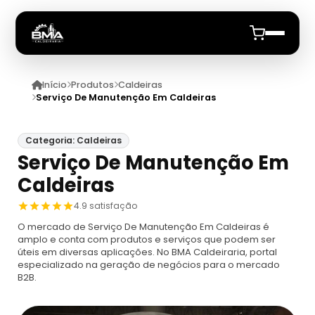
Início
Produtos
Caldeiras
Início
Serviço De Manutenção Em Caldeiras
Quem Somos
Categoria: Caldeiras
Serviço De Manutenção Em
Produtos
Caldeiras
Caldeiras
Anuncie
4.9 satisfação
O mercado de Serviço De Manutenção Em Caldeiras é
Automação De Caldeiras
Inspecao Feitas Em Caldeiras
amplo e conta com produtos e serviços que podem ser
úteis em diversas aplicações. No BMA Caldeiraria, portal
especializado na geração de negócios para o mercado
Caldeira De Recuperação
Cotação Inspeção De Caldeiras
Montagem De Caldeira
B2B.
Caldeira De Recuperação Celulose
Cotar Inspeção De Caldeiras
Empresa De Montagem De Caldeiras A Gás
Caldeiras A Vapor