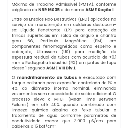
Máxima de Trabalho Admissível (PMTA), conforme
Inspeção De Integridade De Caldeiras
Manutenção De Caldeiras A Lenha
Caldeira Industrial Preço
Caldeira De Vapor Eletrica
Caldeira Mural A Gás Roca
exigência da
NBR 16035
e da norma
ASME Seção I
.
Entre os Ensaios Não Destrutivos (END) aplicados no
Inspeção De Integridade Em Caldeiras
Manutenção De Caldeiras A Vapor
Caldeira Vertical
Caldeira Em Vapor
Comprar Caldeira A Gás
serviço de manutenção em caldeiras destacam-
se: Líquido Penetrante (LP) para detecção de
Inspeção De Segurança Caldeira
trincas superficiais em solda de ângulo e chanfro
Manutenção De Caldeiras E Aquecedores
Caldeiraria De Fabricação E Montagem
Caldeira Geradora De Vapor A Lenha
Cotação De Caldeira A Gás
grau 6G, Partícula Magnética (PM) em
Industrial
componentes ferromagnéticos como espelho e
Inspeção De Segurança De Caldeiras
cabeçote, Ultrassom (US) para medição de
Manutenção De Caldeiras Em Sp
Caldeira Locomotiva A Vapor
Distribuidor De Caldeira A Gás
espessura residual de tubos com acurácia de ±0,1
Caldeiraria E Montagem Industrial
mm e Radiografia Industrial (RX) em juntas de topo
Inspeção De Segurança Em Caldeiras
Manutenção De Caldeiras Industriais
Caldeira Usada A Venda
Empresa De Caldeira A Gás
classe 1 segundo
ASME VIII Div.1
.
Caldeiraria Industrial
O
mandrilhamento de tubos
é executado com
Inspeção De Segurança Em Caldeiras E
Manutenção Em Caldeiras De Alta Pressão
Caldeira Vapor A Lenha
Empresa De Manutenção De Caldeira A Gás
torque calibrado para expansão controlada de 1% a
Vasos De Pressão
4% do diâmetro interno nominal, eliminando
Caldeiraria Pesada
vazamentos sem necessidade de solda adicional. O
Manutenção Preventiva Caldeiras
Compra E Venda De Caldeiras Usadas
Fornecedor De Caldeira A Gás
processo eleva o MTBF (Mean Time Between
Inspeção De Segurança Em Vasos De
Caldeiras De Recuperação De Calor Sensivel
Failures) em até 40% quando combinado com
Pressão
limpeza química alcalina do feixe tubular e
Montagem Caldeiras
Comprar Caldeira A Vapor
Manutenção De Caldeira A Gás
tratamento de água conforme parâmetros de
Caldeiras E Aquecedores
condutividade menor que 3.000 µS/cm para
Inspeção Dimensional De Caldeiraria
caldeiras a 15 kgf/cm².
Montagem De Caldeiras
Comprar Caldeira De Vapor
Onde Comprar Caldeira A Gás