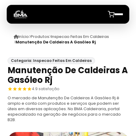
Início
Produtos
Inspecao Feitas Em Caldeiras
Início
Manutenção De Caldeiras A Gasóleo Rj
Quem Somos
Categoria: Inspecao Feitas Em Caldeiras
Manutenção De Caldeiras A
Produtos
Gasóleo Rj
Caldeiras
Anuncie
4.9 satisfação
O mercado de Manutenção De Caldeiras A Gasóleo Rj é
Automação De Caldeiras
Inspecao Feitas Em Caldeiras
amplo e conta com produtos e serviços que podem ser
úteis em diversas aplicações. No BMA Caldeiraria, portal
especializado na geração de negócios para o mercado
Caldeira De Recuperação
Cotação Inspeção De Caldeiras
Montagem De Caldeira
B2B.
Caldeira De Recuperação Celulose
Cotar Inspeção De Caldeiras
Empresa De Montagem De Caldeiras A Gás
Caldeiras A Vapor