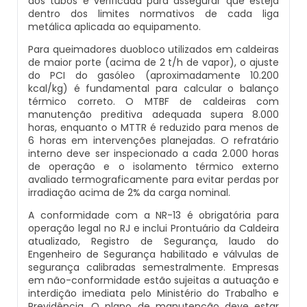
dos tubos é verificada para assegurar que esteja
Caldeiras E Vasos De Pressão
dentro dos limites normativos de cada liga
Inspeção Dimensional De Caldeiraria E
metálica aplicada ao equipamento.
Montagem De Caldeiras A Vapor
Distribuidor De Caldeira A Vapor
Peças Para Caldeira A Gás
Tubulação
Comprar Caldeira
Para queimadores duobloco utilizados em caldeiras
de maior porte (acima de 2 t/h de vapor), o ajuste
Montagem De Caldeiras Preço
Empresa De Caldeira A Vapor
Queimador De Caldeira A Gás
Inspeção Em Caldeiras
do PCI do gasóleo (aproximadamente 10.200
Controle E Automação De Caldeiras
kcal/kg) é fundamental para calcular o balanço
térmico correto. O MTBF de caldeiras com
Montagem De Caldeiras A Gás
Fabrica De Caldeira A Vapor
Queimador Para Caldeira A Gás
Inspeção Em Caldeiras Aquatubulares
manutenção preditiva adequada supera 8.000
Curso De Segurança Na Operação De
horas, enquanto o MTTR é reduzido para menos de
Caldeiras
Montagem De Caldeiras A Lenha
Fabricante De Caldeira A Vapor
Serviço De Manutenção Caldeira A Gás
6 horas em intervenções planejadas. O refratário
Inspeção Inicial Em Caldeiras
interno deve ser inspecionado a cada 2.000 horas
de operação e o isolamento térmico externo
Curso Operação De Caldeira
Montagem De Caldeiras A Pellets
Ferro Com Caldeira A Vapor
Valor Caldeira A Gás
Inspeção Nas Caldeiras
avaliado termograficamente para evitar perdas por
irradiação acima de 2% da carga nominal.
Curso Treinamento De Segurança Na
Montagem De Caldeiras De Aquecimento
Fornecedor De Caldeira A Vapor
Venda Caldeira A Gás
Inspeção Periodica Em Caldeiras
A conformidade com a NR-13 é obrigatória para
Operação De Caldeiras
operação legal no RJ e inclui Prontuário da Caldeira
atualizado, Registro de Segurança, laudo do
Montagem De Caldeiras Empresa
Onde Comprar Caldeira A Vapor
Peças De Caldeiras
Manutenção E Inspeção De Caldeiras
Engenheiro de Segurança habilitado e válvulas de
Economizador Para Caldeiras
segurança calibradas semestralmente. Empresas
em não-conformidade estão sujeitas a autuação e
Preço Montagem De Caldeira A Gás
Peças Para Caldeira A Vapor
Melhor Caldeira Gás Natural
Plano De Inspeção De Caldeiras
interdição imediata pelo Ministério do Trabalho e
Empresa De Serviços Caldeiraria
Previdência. O plano de manutenção deve estar