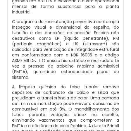
gasóleo em até 12% e elevando o custo operacional
Inspeção De Integridade De Caldeiras
mensal de forma substancial para a planta
Manutenção De Caldeiras A Lenha
Caldeira Industrial Preço
Caldeira De Vapor Eletrica
Caldeira Mural A Gás Roca
industrial.
Inspeção De Integridade Em Caldeiras
O programa de manutenção preventiva contempla
Manutenção De Caldeiras A Vapor
Caldeira Vertical
Caldeira Em Vapor
Comprar Caldeira A Gás
inspeção visual e dimensional do espelho, do
tubulão e das conexões de pressão. Ensaios não
Inspeção De Segurança Caldeira
destrutivos como LP (líquido penetrante), PM
Manutenção De Caldeiras E Aquecedores
Caldeiraria De Fabricação E Montagem
Caldeira Geradora De Vapor A Lenha
Cotação De Caldeira A Gás
(partícula magnética) e US (ultrassom) são
Industrial
aplicados para verificação de integridade estrutural
Inspeção De Segurança De Caldeiras
Manutenção De Caldeiras Em Sp
Caldeira Locomotiva A Vapor
Distribuidor De Caldeira A Gás
em conformidade com a NBR 16035 e o código
ASME VIII Div. 1. O ensaio hidrostático é realizado a 1,5
Caldeiraria E Montagem Industrial
Inspeção De Segurança Em Caldeiras
vez a pressão de trabalho máxima admissível
Manutenção De Caldeiras Industriais
Caldeira Usada A Venda
Empresa De Caldeira A Gás
(PMTA), garantindo estanqueidade plena do
Caldeiraria Industrial
sistema.
Inspeção De Segurança Em Caldeiras E
Manutenção Em Caldeiras De Alta Pressão
Caldeira Vapor A Lenha
Empresa De Manutenção De Caldeira A Gás
A limpeza química do feixe tubular remove
Vasos De Pressão
Caldeiraria Pesada
depósitos de carbonato de cálcio e sílica que
prejudicam a transferência de calor. Uma camada
Manutenção Preventiva Caldeiras
Compra E Venda De Caldeiras Usadas
Fornecedor De Caldeira A Gás
Inspeção De Segurança Em Vasos De
de 1 mm de incrustação pode elevar o consumo de
Caldeiras De Recuperação De Calor Sensivel
combustível em até 8%. O mandrilhamento dos
Pressão
Montagem Caldeiras
tubos garante vedação eficaz no espelho,
Comprar Caldeira A Vapor
Manutenção De Caldeira A Gás
eliminando vazamentos que comprometem a
Caldeiras E Aquecedores
Inspeção Dimensional De Caldeiraria
PMTA e a eficiência do ciclo Rankine. A dureza Brinell
Montagem De Caldeiras
Comprar Caldeira De Vapor
Onde Comprar Caldeira A Gás