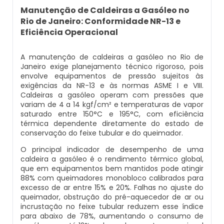
Caldeira Flamotubular Venda
Caldeira A Vapor Industrial A Venda
Caldeira A Gás Natural Preço
Manutenção de Caldeiras a Gasóleo no
Empresas Que Inspecionam Caldeiras
Rio de Janeiro: Conformidade NR-13 e
Empresa De Montagem De Caldeiras Gás
Caldeira Flamotubular Vertical
Caldeira A Vapor Para Cozinha Industrial
Caldeira A Gás Preço
Eficiência Operacional
Roca
Inspeção Caldeiras Vasos De Pressão
Caldeira Fogotubular
Caldeira A Vapor Para Sauna
Caldeira A Gás Roca
A manutenção de caldeiras a gasóleo no Rio de
Empresa Que Fazem Montagem De
Inspeção De Caldeiras
Janeiro exige planejamento técnico rigoroso, pois
Caldeiras
envolve equipamentos de pressão sujeitos às
Caldeira Fogotubular Horizontal
Caldeira A Vapor Pequena
Caldeira A Gás Usada
exigências da NR-13 e às normas ASME I e VIII.
Inspeção De Caldeiras A Vapor
Caldeiras a gasóleo operam com pressões que
Empresas De Caldeiraria
variam de 4 a 14 kgf/cm² e temperaturas de vapor
Caldeira Fogotubular Vertical
Caldeira A Vapor Preço
Caldeira A Gás Vulcano
saturado entre 150°C e 195°C, com eficiência
Inspeção De Caldeiras E Vasos De Pressão
Empresas De Caldeiraria E Montagem
térmica dependente diretamente do estado de
conservação do feixe tubular e do queimador.
Industrial
Caldeira Horizontal
Caldeira A Vapor Vertical
Caldeira De Aquecimento A Gás
Inspeção De Caldeiras Flamotubulares
O principal indicador de desempenho de uma
caldeira a gasóleo é o rendimento térmico global,
Empresas De Montagem De Caldeiras
Caldeira Industrial
Caldeira De Vapor
Caldeira De Aquecimento Central A Gás
que em equipamentos bem mantidos pode atingir
Inspeção De Caldeiras Preço
88% com queimadores monobloco calibrados para
Manutenção De Caldeiras
Caldeira Industrial A Gás
Caldeira De Vapor A Gás
Caldeira Mural A Gás
excesso de ar entre 15% e 20%. Falhas no ajuste do
Inspeção De Caldeiras Profissional
queimador, obstrução do pré-aquecedor de ar ou
Habilitado
incrustação no feixe tubular reduzem esse índice
Manutenção De Caldeiras A Gásoleo
Caldeira Industrial A Lenha
Caldeira De Vapor A Venda
Caldeira Mural A Gás Preço
para abaixo de 78%, aumentando o consumo de