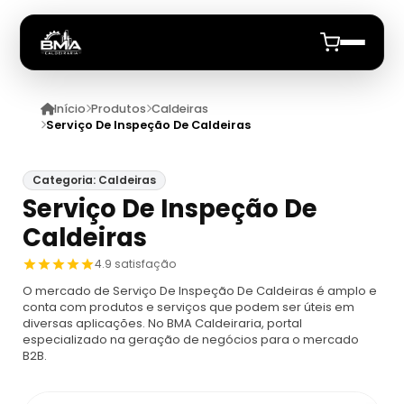
Início
Produtos
Caldeiras
Início
Serviço De Inspeção De Caldeiras
Quem Somos
Categoria: Caldeiras
Serviço De Inspeção De
Produtos
Caldeiras
Caldeiras
Anuncie
4.9 satisfação
O mercado de Serviço De Inspeção De Caldeiras é amplo e
Automação De Caldeiras
Inspecao Feitas Em Caldeiras
conta com produtos e serviços que podem ser úteis em
diversas aplicações. No BMA Caldeiraria, portal
especializado na geração de negócios para o mercado
Caldeira De Recuperação
Cotação Inspeção De Caldeiras
Montagem De Caldeira
B2B.
Caldeira De Recuperação Celulose
Cotar Inspeção De Caldeiras
Empresa De Montagem De Caldeiras A Gás
Caldeiras A Vapor