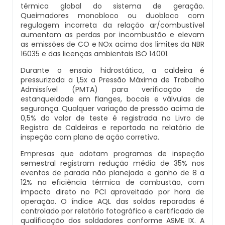
térmica global do sistema de geração.
Caldeiras E Vasos De Pressão
Inspeção Dimensional De Caldeiraria E
Queimadores monobloco ou duobloco com
Montagem De Caldeiras A Vapor
Distribuidor De Caldeira A Vapor
Peças Para Caldeira A Gás
regulagem incorreta da relação ar/combustível
Tubulação
aumentam as perdas por incombustão e elevam
Comprar Caldeira
as emissões de CO e NOx acima dos limites da NBR
Montagem De Caldeiras Preço
Empresa De Caldeira A Vapor
Queimador De Caldeira A Gás
Inspeção Em Caldeiras
16035 e das licenças ambientais ISO 14001.
Controle E Automação De Caldeiras
Durante o ensaio hidrostático, a caldeira é
Montagem De Caldeiras A Gás
Fabrica De Caldeira A Vapor
Queimador Para Caldeira A Gás
Inspeção Em Caldeiras Aquatubulares
pressurizada a 1,5x a Pressão Máxima de Trabalho
Curso De Segurança Na Operação De
Admissível (PMTA) para verificação de
estanqueidade em flanges, bocais e válvulas de
Caldeiras
Montagem De Caldeiras A Lenha
Fabricante De Caldeira A Vapor
Serviço De Manutenção Caldeira A Gás
Inspeção Inicial Em Caldeiras
segurança. Qualquer variação de pressão acima de
0,5% do valor de teste é registrada no Livro de
Curso Operação De Caldeira
Registro de Caldeiras e reportada no relatório de
Montagem De Caldeiras A Pellets
Ferro Com Caldeira A Vapor
Valor Caldeira A Gás
Inspeção Nas Caldeiras
inspeção com plano de ação corretiva.
Curso Treinamento De Segurança Na
Empresas que adotam programas de inspeção
Montagem De Caldeiras De Aquecimento
Fornecedor De Caldeira A Vapor
Venda Caldeira A Gás
Inspeção Periodica Em Caldeiras
semestral registram redução média de 35% nos
Operação De Caldeiras
eventos de parada não planejada e ganho de 8 a
Montagem De Caldeiras Empresa
Onde Comprar Caldeira A Vapor
Peças De Caldeiras
12% na eficiência térmica de combustão, com
Manutenção E Inspeção De Caldeiras
Economizador Para Caldeiras
impacto direto no PCI aproveitado por hora de
operação. O índice AQL das soldas reparadas é
Preço Montagem De Caldeira A Gás
Peças Para Caldeira A Vapor
Melhor Caldeira Gás Natural
Plano De Inspeção De Caldeiras
controlado por relatório fotográfico e certificado de
Empresa De Serviços Caldeiraria
qualificação dos soldadores conforme ASME IX. A