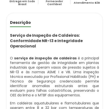
Entrega em todo
Fornecedor
Caldeira Flamotubular Venda
Caldeira A Vapor Industrial A Venda
Caldeira A Gás Natural Preço
Atendimento B2B
Brasil
Confiável
Empresas Que Inspecionam Caldeiras
Empresa De Montagem De Caldeiras Gás
Caldeira Flamotubular Vertical
Caldeira A Vapor Para Cozinha Industrial
Caldeira A Gás Preço
Roca
Inspeção Caldeiras Vasos De Pressão
Descrição
Caldeira Fogotubular
Caldeira A Vapor Para Sauna
Caldeira A Gás Roca
Empresa Que Fazem Montagem De
Inspeção De Caldeiras
Caldeiras
Serviço de Inspeção de Caldeiras:
Caldeira Fogotubular Horizontal
Caldeira A Vapor Pequena
Caldeira A Gás Usada
Conformidade NR-13 e Integridade
Inspeção De Caldeiras A Vapor
Operacional
Empresas De Caldeiraria
Caldeira Fogotubular Vertical
Caldeira A Vapor Preço
Caldeira A Gás Vulcano
Inspeção De Caldeiras E Vasos De Pressão
O
serviço de inspeção de caldeiras
é a principal
Empresas De Caldeiraria E Montagem
ferramenta de gestão de integridade em plantas
Industrial
Caldeira Horizontal
Caldeira A Vapor Vertical
Caldeira De Aquecimento A Gás
industriais que operam vasos de pressão sujeitos à
Inspeção De Caldeiras Flamotubulares
NR-13 e às normas ASME I e VIII. Uma inspeção
técnica executada por Profissional Habilitado (PH) e
Empresas De Montagem De Caldeiras
Caldeira Industrial
Caldeira De Vapor
Caldeira De Aquecimento Central A Gás
Técnico de Segurança credenciado permite
Inspeção De Caldeiras Preço
identificar anomalias estruturais antes que
Manutenção De Caldeiras
evoluam para falhas catastróficas, preservando o
Caldeira Industrial A Gás
Caldeira De Vapor A Gás
Caldeira Mural A Gás
Inspeção De Caldeiras Profissional
OEE da linha e o MTBF dos equipamentos.
Habilitado
Manutenção De Caldeiras A Gásoleo
Em caldeiras aquatubulares e flamotubulares que
Caldeira Industrial A Lenha
Caldeira De Vapor A Venda
Caldeira Mural A Gás Preço
operam entre 8 e 32 bar com temperaturas de