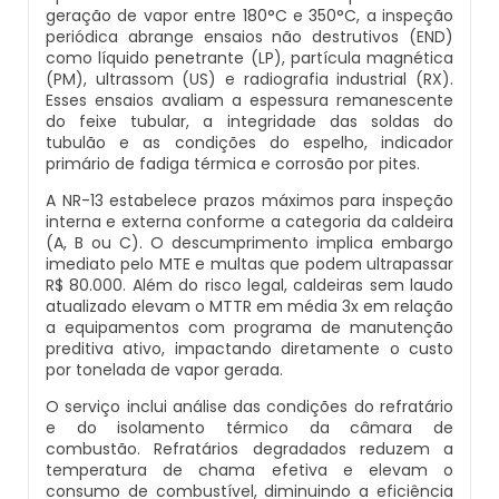
geração de vapor entre 180°C e 350°C, a inspeção
Inspeção De Integridade De Caldeiras
Manutenção De Caldeiras A Lenha
Caldeira Industrial Preço
Caldeira De Vapor Eletrica
Caldeira Mural A Gás Roca
periódica abrange ensaios não destrutivos (END)
como líquido penetrante (LP), partícula magnética
Inspeção De Integridade Em Caldeiras
(PM), ultrassom (US) e radiografia industrial (RX).
Manutenção De Caldeiras A Vapor
Caldeira Vertical
Caldeira Em Vapor
Comprar Caldeira A Gás
Esses ensaios avaliam a espessura remanescente
do feixe tubular, a integridade das soldas do
Inspeção De Segurança Caldeira
tubulão e as condições do espelho, indicador
Manutenção De Caldeiras E Aquecedores
Caldeiraria De Fabricação E Montagem
Caldeira Geradora De Vapor A Lenha
Cotação De Caldeira A Gás
primário de fadiga térmica e corrosão por pites.
Industrial
Inspeção De Segurança De Caldeiras
A NR-13 estabelece prazos máximos para inspeção
Manutenção De Caldeiras Em Sp
Caldeira Locomotiva A Vapor
Distribuidor De Caldeira A Gás
interna e externa conforme a categoria da caldeira
Caldeiraria E Montagem Industrial
(A, B ou C). O descumprimento implica embargo
Inspeção De Segurança Em Caldeiras
Manutenção De Caldeiras Industriais
Caldeira Usada A Venda
Empresa De Caldeira A Gás
imediato pelo MTE e multas que podem ultrapassar
R$ 80.000. Além do risco legal, caldeiras sem laudo
Caldeiraria Industrial
atualizado elevam o MTTR em média 3x em relação
Inspeção De Segurança Em Caldeiras E
Manutenção Em Caldeiras De Alta Pressão
Caldeira Vapor A Lenha
Empresa De Manutenção De Caldeira A Gás
a equipamentos com programa de manutenção
Vasos De Pressão
Caldeiraria Pesada
preditiva ativo, impactando diretamente o custo
por tonelada de vapor gerada.
Manutenção Preventiva Caldeiras
Compra E Venda De Caldeiras Usadas
Fornecedor De Caldeira A Gás
Inspeção De Segurança Em Vasos De
Caldeiras De Recuperação De Calor Sensivel
O serviço inclui análise das condições do refratário
Pressão
e do isolamento térmico da câmara de
Montagem Caldeiras
Comprar Caldeira A Vapor
Manutenção De Caldeira A Gás
combustão. Refratários degradados reduzem a
Caldeiras E Aquecedores
temperatura de chama efetiva e elevam o
Inspeção Dimensional De Caldeiraria
consumo de combustível, diminuindo a eficiência
Montagem De Caldeiras
Comprar Caldeira De Vapor
Onde Comprar Caldeira A Gás