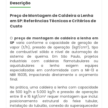
Caldeira Flamotubular Venda
Caldeira A Vapor Industrial A Venda
Caldeira A Gás Natural Preço
Descrição
Empresas Que Inspecionam Caldeiras
Empresa De Montagem De Caldeiras Gás
Caldeira Flamotubular Vertical
Caldeira A Vapor Para Cozinha Industrial
Caldeira A Gás Preço
Preço de Montagem de Caldeira a Lenha
Roca
Inspeção Caldeiras Vasos De Pressão
em SP: Referências Técnicas e Critérios de
Custo
Caldeira Fogotubular
Caldeira A Vapor Para Sauna
Caldeira A Gás Roca
Empresa Que Fazem Montagem De
Inspeção De Caldeiras
Caldeiras
O
preço de montagem de caldeira a lenha em
Caldeira Fogotubular Horizontal
Caldeira A Vapor Pequena
Caldeira A Gás Usada
SP
varia conforme a capacidade de geração de
Inspeção De Caldeiras A Vapor
Empresas De Caldeiraria
vapor (t/h), pressão de operação (kgf/cm²), tipo
de combustível sólido e nível de automação do
Caldeira Fogotubular Vertical
Caldeira A Vapor Preço
Caldeira A Gás Vulcano
Inspeção De Caldeiras E Vasos De Pressão
sistema de queima. Em São Paulo, projetos
Empresas De Caldeiraria E Montagem
industriais com caldeiras flamotubulares ou
Industrial
Caldeira Horizontal
Caldeira A Vapor Vertical
Caldeira De Aquecimento A Gás
aquatubulares a lenha exigem equipes
Inspeção De Caldeiras Flamotubulares
especializadas em conformidade com a NR-13 e
NBR 16035, impactando diretamente o orçamento
Empresas De Montagem De Caldeiras
Caldeira Industrial
Caldeira De Vapor
Caldeira De Aquecimento Central A Gás
final.
Inspeção De Caldeiras Preço
Na prática, uma caldeira a lenha com capacidade
Manutenção De Caldeiras
Caldeira Industrial A Gás
Caldeira De Vapor A Gás
Caldeira Mural A Gás
de 500 kg/h a 5.000 kg/h e pressão de operação
Inspeção De Caldeiras Profissional
entre 8 e 16 kgf/cm² requer montagem que inclui:
Habilitado
posicionamento estrutural do feixe tubular,
Manutenção De Caldeiras A Gásoleo
Caldeira Industrial A Lenha
Caldeira De Vapor A Venda
Caldeira Mural A Gás Preço
instalação do tubulão, conexão do superaquecedor