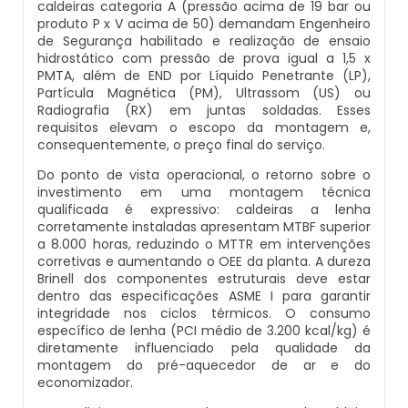
caldeiras categoria A (pressão acima de 19 bar ou
Caldeiras E Vasos De Pressão
produto P x V acima de 50) demandam Engenheiro
Inspeção Dimensional De Caldeiraria E
de Segurança habilitado e realização de ensaio
Montagem De Caldeiras A Vapor
Distribuidor De Caldeira A Vapor
Peças Para Caldeira A Gás
Tubulação
hidrostático com pressão de prova igual a 1,5 x
Comprar Caldeira
PMTA, além de END por Líquido Penetrante (LP),
Montagem De Caldeiras Preço
Empresa De Caldeira A Vapor
Queimador De Caldeira A Gás
Partícula Magnética (PM), Ultrassom (US) ou
Inspeção Em Caldeiras
Radiografia (RX) em juntas soldadas. Esses
Controle E Automação De Caldeiras
requisitos elevam o escopo da montagem e,
Montagem De Caldeiras A Gás
Fabrica De Caldeira A Vapor
Queimador Para Caldeira A Gás
Inspeção Em Caldeiras Aquatubulares
consequentemente, o preço final do serviço.
Curso De Segurança Na Operação De
Do ponto de vista operacional, o retorno sobre o
Caldeiras
Montagem De Caldeiras A Lenha
Fabricante De Caldeira A Vapor
Serviço De Manutenção Caldeira A Gás
Inspeção Inicial Em Caldeiras
investimento em uma montagem técnica
qualificada é expressivo: caldeiras a lenha
corretamente instaladas apresentam MTBF superior
Curso Operação De Caldeira
Montagem De Caldeiras A Pellets
Ferro Com Caldeira A Vapor
Valor Caldeira A Gás
Inspeção Nas Caldeiras
a 8.000 horas, reduzindo o MTTR em intervenções
corretivas e aumentando o OEE da planta. A dureza
Curso Treinamento De Segurança Na
Brinell dos componentes estruturais deve estar
Montagem De Caldeiras De Aquecimento
Fornecedor De Caldeira A Vapor
Venda Caldeira A Gás
Inspeção Periodica Em Caldeiras
Operação De Caldeiras
dentro das especificações ASME I para garantir
integridade nos ciclos térmicos. O consumo
Montagem De Caldeiras Empresa
Onde Comprar Caldeira A Vapor
Peças De Caldeiras
específico de lenha (PCI médio de 3.200 kcal/kg) é
Manutenção E Inspeção De Caldeiras
Economizador Para Caldeiras
diretamente influenciado pela qualidade da
montagem do pré-aquecedor de ar e do
Preço Montagem De Caldeira A Gás
Peças Para Caldeira A Vapor
Melhor Caldeira Gás Natural
Plano De Inspeção De Caldeiras
economizador.
Empresa De Serviços Caldeiraria