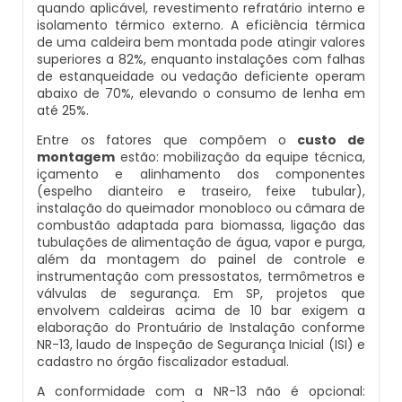
quando aplicável, revestimento refratário interno e
Inspeção De Integridade De Caldeiras
Manutenção De Caldeiras A Lenha
Caldeira Industrial Preço
Caldeira De Vapor Eletrica
Caldeira Mural A Gás Roca
isolamento térmico externo. A eficiência térmica
de uma caldeira bem montada pode atingir valores
superiores a 82%, enquanto instalações com falhas
Inspeção De Integridade Em Caldeiras
Manutenção De Caldeiras A Vapor
Caldeira Vertical
Caldeira Em Vapor
Comprar Caldeira A Gás
de estanqueidade ou vedação deficiente operam
abaixo de 70%, elevando o consumo de lenha em
Inspeção De Segurança Caldeira
até 25%.
Manutenção De Caldeiras E Aquecedores
Caldeiraria De Fabricação E Montagem
Caldeira Geradora De Vapor A Lenha
Cotação De Caldeira A Gás
Industrial
Entre os fatores que compõem o
custo de
Inspeção De Segurança De Caldeiras
montagem
estão: mobilização da equipe técnica,
Manutenção De Caldeiras Em Sp
Caldeira Locomotiva A Vapor
Distribuidor De Caldeira A Gás
içamento e alinhamento dos componentes
Caldeiraria E Montagem Industrial
(espelho dianteiro e traseiro, feixe tubular),
Inspeção De Segurança Em Caldeiras
instalação do queimador monobloco ou câmara de
Manutenção De Caldeiras Industriais
Caldeira Usada A Venda
Empresa De Caldeira A Gás
combustão adaptada para biomassa, ligação das
Caldeiraria Industrial
tubulações de alimentação de água, vapor e purga,
Inspeção De Segurança Em Caldeiras E
Manutenção Em Caldeiras De Alta Pressão
Caldeira Vapor A Lenha
Empresa De Manutenção De Caldeira A Gás
além da montagem do painel de controle e
Vasos De Pressão
instrumentação com pressostatos, termômetros e
Caldeiraria Pesada
válvulas de segurança. Em SP, projetos que
Manutenção Preventiva Caldeiras
Compra E Venda De Caldeiras Usadas
Fornecedor De Caldeira A Gás
envolvem caldeiras acima de 10 bar exigem a
Inspeção De Segurança Em Vasos De
Caldeiras De Recuperação De Calor Sensivel
elaboração do Prontuário de Instalação conforme
Pressão
NR-13, laudo de Inspeção de Segurança Inicial (ISI) e
Montagem Caldeiras
Comprar Caldeira A Vapor
Manutenção De Caldeira A Gás
cadastro no órgão fiscalizador estadual.
Caldeiras E Aquecedores
Inspeção Dimensional De Caldeiraria
A conformidade com a NR-13 não é opcional:
Montagem De Caldeiras
Comprar Caldeira De Vapor
Onde Comprar Caldeira A Gás