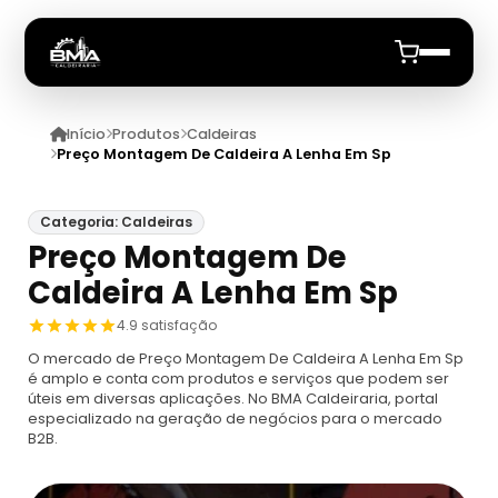
Início
Produtos
Caldeiras
Início
Preço Montagem De Caldeira A Lenha Em Sp
Quem Somos
Categoria: Caldeiras
Preço Montagem De
Produtos
Caldeira A Lenha Em Sp
Caldeiras
Anuncie
4.9 satisfação
O mercado de Preço Montagem De Caldeira A Lenha Em Sp
Automação De Caldeiras
Inspecao Feitas Em Caldeiras
é amplo e conta com produtos e serviços que podem ser
úteis em diversas aplicações. No BMA Caldeiraria, portal
especializado na geração de negócios para o mercado
Caldeira De Recuperação
Cotação Inspeção De Caldeiras
Montagem De Caldeira
B2B.
Caldeira De Recuperação Celulose
Cotar Inspeção De Caldeiras
Empresa De Montagem De Caldeiras A Gás
Caldeiras A Vapor