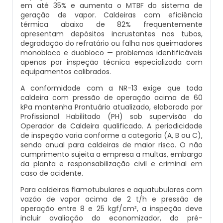
em até 35% e aumenta o MTBF do sistema de
Inspeção Em Caldeiras Aquatubulares
geração de vapor. Caldeiras com eficiência
Montagem De Caldeiras A Lenha
Comprar Caldeira
Distribuidor De Caldeira A Vapor
Peças Para Caldeira A Gás
térmica abaixo de 82% frequentemente
apresentam depósitos incrustantes nos tubos,
Inspeção Inicial Em Caldeiras
degradação do refratário ou falha nos queimadores
Montagem De Caldeiras A Pellets
Controle E Automação De Caldeiras
Empresa De Caldeira A Vapor
Queimador De Caldeira A Gás
monobloco e duobloco — problemas identificáveis
Inspeção Nas Caldeiras
apenas por inspeção técnica especializada com
equipamentos calibrados.
Montagem De Caldeiras De Aquecimento
Curso De Segurança Na Operação De Caldeiras
Fabrica De Caldeira A Vapor
Queimador Para Caldeira A Gás
Inspeção Periodica Em Caldeiras
A conformidade com a NR-13 exige que toda
caldeira com pressão de operação acima de 60
Montagem De Caldeiras Empresa
Curso Operação De Caldeira
Fabricante De Caldeira A Vapor
Serviço De Manutenção Caldeira A Gás
kPa mantenha Prontuário atualizado, elaborado por
Manutenção E Inspeção De Caldeiras
Profissional Habilitado (PH) sob supervisão do
Preço Montagem De Caldeira A Gás
Operador de Caldeira qualificado. A periodicidade
Curso Treinamento De Segurança Na Operação D
Ferro Com Caldeira A Vapor
Valor Caldeira A Gás
de inspeção varia conforme a categoria (A, B ou C),
Caldeiras
Plano De Inspeção De Caldeiras
sendo anual para caldeiras de maior risco. O não
Preço Montagem De Caldeira A Lenha
Fornecedor De Caldeira A Vapor
Venda Caldeira A Gás
cumprimento sujeita a empresa a multas, embargo
da planta e responsabilização civil e criminal em
Economizador Para Caldeiras
Prestadores De Serviços Em Inspeção De Caldeira
caso de acidente.
Preço Montagem De Caldeira A Vapor
Onde Comprar Caldeira A Vapor
Peças De Caldeiras
Para caldeiras flamotubulares e aquatubulares com
Empresa De Serviços Caldeiraria
Profissionais Para Inspecionar Caldeiras
vazão de vapor acima de 2 t/h e pressão de
Preço Montagem De Caldeira De Aquecimento
Peças Para Caldeira A Vapor
Melhor Caldeira Gás Natural
operação entre 8 e 25 kgf/cm², a inspeção deve
Fabricante De Tubos Para Caldeira
Profissionais Que Inspecionam Caldeiras
incluir avaliação do economizador, do pré-