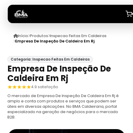
Início
Produtos
Inspecao Feitas Em Caldeiras
Início
Empresa De Inspeção De Caldeira Em Rj
Quem Somos
Categoria: Inspecao Feitas Em Caldeiras
Empresa De Inspeção De
Produtos
Caldeira Em Rj
Caldeiras
Anuncie
4.9 satisfação
O mercado de Empresa De Inspeção De Caldeira Em Rj é
Automação De Caldeiras
Inspecao Feitas Em Caldeiras
amplo e conta com produtos e serviços que podem ser
úteis em diversas aplicações. No BMA Caldeiraria, portal
especializado na geração de negócios para o mercado
Caldeira De Recuperação
Cotação Inspeção De Caldeiras
Montagem De Caldeira
B2B.
Caldeira De Recuperação Celulose
Cotar Inspeção De Caldeiras
Empresa De Montagem De Caldeiras A Gás
Caldeiras A Vapor