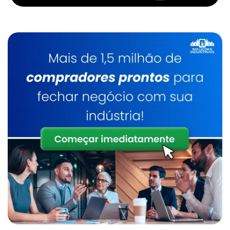
Caldeira A Lenha Vertical
Inspeção De Caldeira De Gás
Serviço De Manutenção Em Caldeiras
Caldeira Biomassa
Serviço Manutenção Caldeira Gás Natural
Manutenção Em Caldeiras Industriais Em Sp
Manutenção De Caldeira A Gás Industrial
Caldeira Biomassa Horizontal
Onde Encontrar Inspeção De Caldeira