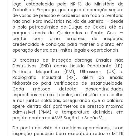
legal estabelecida pela NR-13 do Ministério do
Manutenção De Caldeiras Em Sp
Caldeira Industrial Preço
Inspeção De Segurança Caldeira
Caldeira De Vapor Eletrica
Caldeira Mural A Gás Roca
Trabalho e Emprego, que regula a operação segura
de vasos de pressão e caldeiras em todo o território
nacional. Para indústrias no Rio de Janeiro — desde
Manutenção De Caldeiras Industriais
Caldeira Vertical
Inspeção De Segurança De Caldeiras
Caldeira Em Vapor
Comprar Caldeira A Gás
o polo petroquímico de Duque de Caxias até os
parques fabris de Queimados e Santa Cruz —
Manutenção Em Caldeiras De Alta Pressão
contar com uma empresa de inspeção
Caldeiraria De Fabricação E Montagem Industrial
Inspeção De Segurança Em Caldeiras
Caldeira Geradora De Vapor A Lenha
Cotação De Caldeira A Gás
credenciada é condição para manter a planta em
operação dentro dos limites legais e operacionais.
Manutenção Preventiva Caldeiras
Caldeiraria E Montagem Industrial
Inspeção De Segurança Em Caldeiras E Vasos De
Caldeira Locomotiva A Vapor
Distribuidor De Caldeira A Gás
O processo de inspeção abrange Ensaios Não
Pressão
Destrutivos (END) como Líquido Penetrante (LP),
Montagem Caldeiras
Partícula Magnética (PM), Ultrassom (US) e
Caldeiraria Industrial
Caldeira Usada A Venda
Empresa De Caldeira A Gás
Radiografia Industrial (RX), além do ensaio
Inspeção De Segurança Em Vasos De Pressão
hidrostático para verificação de estanqueidade.
Montagem De Caldeiras
Caldeiraria Pesada
Caldeira Vapor A Lenha
Empresa De Manutenção De Caldeira A Gás
Cada método detecta descontinuidades
Inspeção Dimensional De Caldeiraria
específicas no feixe tubular, no tubulão, no espelho
e nas juntas soldadas, assegurando que a caldeira
Montagem De Caldeiras A Vapor
Caldeiras De Recuperação De Calor Sensivel
Compra E Venda De Caldeiras Usadas
Fornecedor De Caldeira A Gás
opere dentro dos parâmetros de pressão máxima
Inspeção Dimensional De Caldeiraria E Tubulação
admissível (PMA) e temperatura definidos em
Montagem De Caldeiras Preço
projeto conforme ASME Seção I e Seção VIII.
Caldeiras E Aquecedores
Comprar Caldeira A Vapor
Manutenção De Caldeira A Gás
Inspeção Em Caldeiras
Do ponto de vista de métricas operacionais, uma
Montagem De Caldeiras A Gás
inspeção periódica bem executada reduz o MTTR
Caldeiras E Vasos De Pressão
Comprar Caldeira De Vapor
Onde Comprar Caldeira A Gás