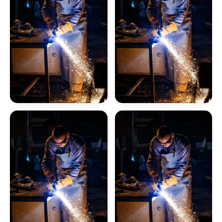
Manutenção De Caldeiras A Gás Sp
Caldeira De Fluido Térmico
Limpeza Química De Caldeiras
Manutenção De Caldeiras A Gasóleo Sp
Empresa De Inspeção
Empresa De Inspeção
De Caldeiras
De Caldeiras
Caldeiraria
Aquatubulares
Flamotubulares
Manutenção De Caldeiras E Aquecedores Sp
Caldeiraria De Manutenção Industrial
Serviço De Manutenção De Caldeiras Industrial