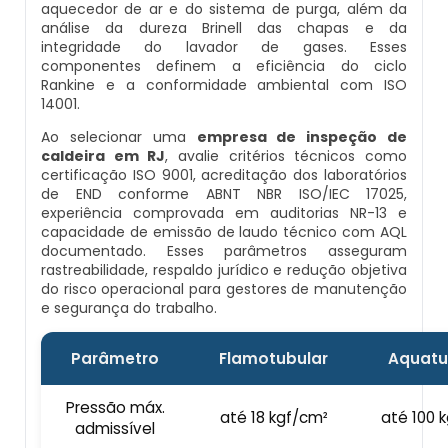
aquecedor de ar e do sistema de purga, além da
Preço Montagem De Caldeira Gás Natural
Preço Caldeira A Vapor
Caldeiras A Gás Natural Condensação Preços
análise da dureza Brinell das chapas e da
Fabricantes De Caldeiras Industriais
Profissional Habilitado Para Inspeção De Caldeira
integridade do lavador de gases. Esses
Preço Montagem De Caldeira Gás Roca
componentes definem a eficiência do ciclo
Queimadores Para Caldeira A Vapor
Rankine e a conformidade ambiental com ISO
Peças Para Caldeira
Serviço De Inspeção De Caldeiras
14001.
Preço Montagem De Caldeiras
Tubos Para Caldeira A Vapor
Ao selecionar uma
empresa de inspeção de
Pré Aquecedor De Ar Para Caldeira
Valor De Inspeção De Caldeiras
caldeira em RJ
, avalie critérios técnicos como
Preço Montagem De Caldeiras Aquatubulares
Caldeira Geradora De Vapor
certificação ISO 9001, acreditação dos laboratórios
de END conforme ABNT NBR ISO/IEC 17025,
Preço Caldeiras
Manutenção De Caldeiras A Gasóleo Rj
experiência comprovada em auditorias NR-13 e
Preço Montagem De Caldeiras Flamotubulares
Caldeira Industrial A Vapor
capacidade de emissão de laudo técnico com AQL
Preço Caldeiras Industriais
Manutenção De Caldeiras Em Rj
documentado. Esses parâmetros asseguram
rastreabilidade, respaldo jurídico e redução objetiva
Prestação De Serviços Montagem De Caldeiras
Mini Caldeira Geradora De Vapor
do risco operacional para gestores de manutenção
Prestação De Serviços De Caldeiraria
Serviço De Manutenção De Caldeiras Rj
e segurança do trabalho.
Serviço De Montagem De Caldeiras
Caldeira Para Geração De Vapor
Queimador Caldeira Diesel
Manutenção E Inspeção De Caldeiras Rj
Parâmetro
Flamotubular
Aquatu
Valor Montagem De Caldeiras
Mini Caldeira A Vapor
Queimador Para Caldeira A Diesel
Manutenção Em Caldeiras Industriais Em Rj
Pressão máx.
até 18 kgf/cm²
até 100 
Instalação De Caldeiras
admissível
Caldeira A Vapor E Geração De Energia Elétrica