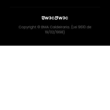
Serviço De Instalação De Caldeira
Caldeira A Lenha Industrial
W3C
W3C
Copyright © BMA Caldeiraria. (Lei 9610 de
Serviço De Instalação De Caldeira Em Sp
19/02/1998)
Caldeiras Para Cavaco Preço
Caldeiras Para Cavaco
Serviços De Inspeção Em Caldeiras Sp
Empresa De Caldeiras Para Lenha
Serviços De Usinagem E Caldeiraria
Caldeiraria E Usinagem