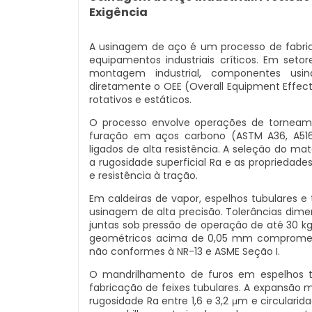
Exigência
A usinagem de aço é um processo de fabri
equipamentos industriais críticos. Em seto
montagem industrial, componentes usi
diretamente o OEE (Overall Equipment Effect
rotativos e estáticos.
O processo envolve operações de torneame
furação em aços carbono (ASTM A36, A516 G
ligados de alta resistência. A seleção do m
a rugosidade superficial Ra e as propriedades
e resistência à tração.
Em caldeiras de vapor, espelhos tubulares 
usinagem de alta precisão. Tolerâncias dim
juntas sob pressão de operação de até 30 k
geométricos acima de 0,05 mm compromet
não conformes à NR-13 e ASME Seção I.
O mandrilhamento de furos em espelhos t
fabricação de feixes tubulares. A expansão
rugosidade Ra entre 1,6 e 3,2 μm e circularid