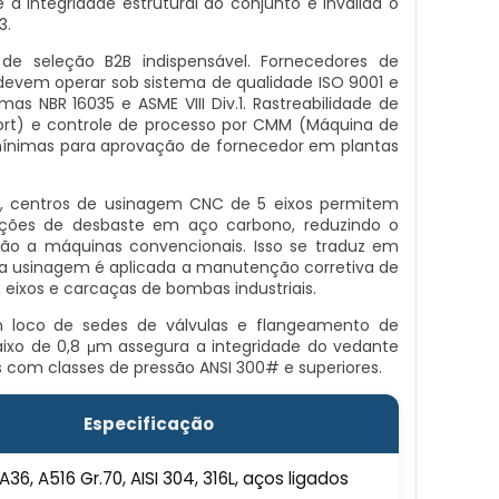
integridade estrutural do conjunto e invalida o
3.
de seleção B2B indispensável. Fornecedores de
devem operar sob sistema de qualidade ISO 9001 e
as NBR 16035 e ASME VIII Div.1. Rastreabilidade de
port) e controle de processo por CMM (Máquina de
ínimas para aprovação de fornecedor em plantas
al, centros de usinagem CNC de 5 eixos permitem
ções de desbaste em aço carbono, reduzindo o
 a máquinas convencionais. Isso se traduz em
 usinagem é aplicada a manutenção corretiva de
eixos e carcaças de bombas industriais.
n loco de sedes de válvulas e flangeamento de
aixo de 0,8 μm assegura a integridade do vedante
 com classes de pressão ANSI 300# e superiores.
Especificação
36, A516 Gr.70, AISI 304, 316L, aços ligados