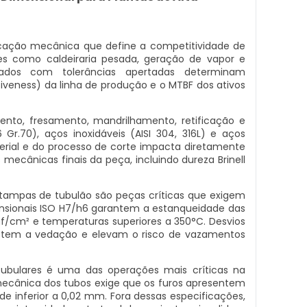
cação mecânica que define a competitividade de
res como caldeiraria pesada, geração de vapor e
nados com tolerâncias apertadas determinam
iveness) da linha de produção e o MTBF dos ativos
nto, fresamento, mandrilhamento, retificação e
r.70), aços inoxidáveis (AISI 304, 316L) e aços
aterial e do processo de corte impacta diretamente
 mecânicas finais da peça, incluindo dureza Brinell
e tampas de tubulão são peças críticas que exigem
ensionais ISO H7/h6 garantem a estanqueidade das
gf/cm² e temperaturas superiores a 350°C. Desvios
em a vedação e elevam o risco de vazamentos
ubulares é uma das operações mais críticas na
 mecânica dos tubos exige que os furos apresentem
ade inferior a 0,02 mm. Fora dessas especificações,