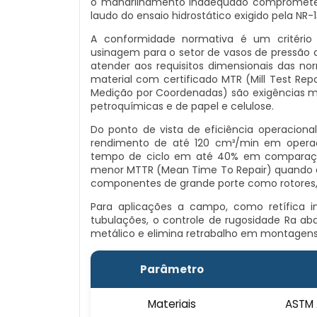
o mandrilhamento inadequado compromete a 
laudo do ensaio hidrostático exigido pela NR-1
A conformidade normativa é um critério 
usinagem para o setor de vasos de pressão 
atender aos requisitos dimensionais das norm
material com certificado MTR (Mill Test Re
Medição por Coordenadas) são exigências m
petroquímicas e de papel e celulose.
Do ponto de vista de eficiência operacion
rendimento de até 120 cm³/min em opera
tempo de ciclo em até 40% em comparação
menor MTTR (Mean Time To Repair) quando a
componentes de grande porte como rotores, 
Para aplicações a campo, como retífica i
tubulações, o controle de rugosidade Ra ab
metálico e elimina retrabalho em montagens
Parâmetro
Materiais
ASTM A