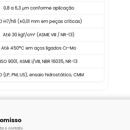
0,8 a 6,3 μm conforme aplicação
O H7/h6 (±0,01 mm em peças críticas)
Até 30 kgf/cm² (ASME VIII / NR-13)
Até 450°C em aços ligados Cr-Mo
ISO 9001, ASME I/VIII, NBR 16035, NR-13
D (LP, PM, US), ensaio hidrostático, CMM
romisso
ta o contato.