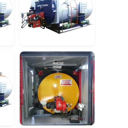
Caldeira De
ose
Recuperação De Calor