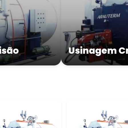
isão
Usinagem C