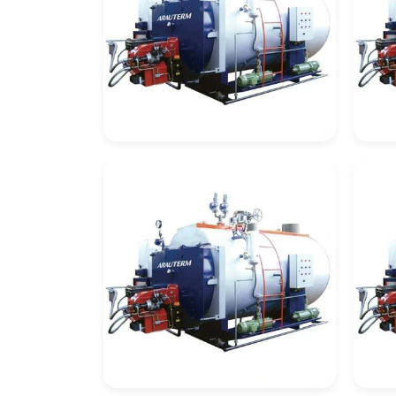
Automação De
Cal
Caldeiras
Re