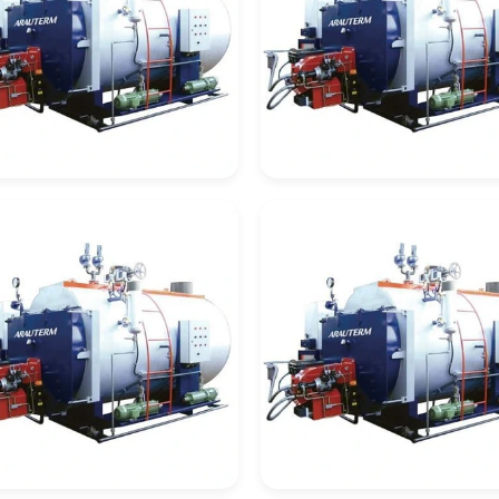
deira De
Caldeira De
cuperação
Recuperação Celul