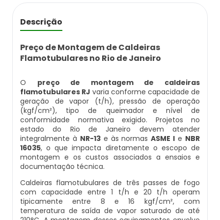
Caldeira Flamotubular Venda
Caldeira A Vapor Industrial A Venda
Caldeira A Gás Natural Preço
Empresas Que Inspecionam Caldeiras
Empresa De Montagem De Caldeiras Gás
Descrição
Caldeira Flamotubular Vertical
Caldeira A Vapor Para Cozinha Industrial
Caldeira A Gás Preço
Roca
Inspeção Caldeiras Vasos De Pressão
Preço de Montagem de Caldeiras
Caldeira Fogotubular
Caldeira A Vapor Para Sauna
Caldeira A Gás Roca
Empresa Que Fazem Montagem De
Flamotubulares no Rio de Janeiro
Inspeção De Caldeiras
Caldeiras
Caldeira Fogotubular Horizontal
Caldeira A Vapor Pequena
Caldeira A Gás Usada
O
preço de montagem de caldeiras
Inspeção De Caldeiras A Vapor
flamotubulares RJ
varia conforme capacidade de
Empresas De Caldeiraria
geração de vapor (t/h), pressão de operação
Caldeira Fogotubular Vertical
Caldeira A Vapor Preço
Caldeira A Gás Vulcano
(kgf/cm²), tipo de queimador e nível de
Inspeção De Caldeiras E Vasos De Pressão
Empresas De Caldeiraria E Montagem
conformidade normativa exigido. Projetos no
estado do Rio de Janeiro devem atender
Industrial
Caldeira Horizontal
Caldeira A Vapor Vertical
Caldeira De Aquecimento A Gás
integralmente à
NR-13
e às normas
ASME I
e
NBR
Inspeção De Caldeiras Flamotubulares
16035
, o que impacta diretamente o escopo de
Empresas De Montagem De Caldeiras
Caldeira Industrial
Caldeira De Vapor
Caldeira De Aquecimento Central A Gás
montagem e os custos associados a ensaios e
Inspeção De Caldeiras Preço
documentação técnica.
Manutenção De Caldeiras
Caldeira Industrial A Gás
Caldeira De Vapor A Gás
Caldeira Mural A Gás
Caldeiras flamotubulares de três passes de fogo
Inspeção De Caldeiras Profissional
com capacidade entre 1 t/h e 20 t/h operam
tipicamente entre 8 e 16 kgf/cm², com
Habilitado
Manutenção De Caldeiras A Gásoleo
Caldeira Industrial A Lenha
Caldeira De Vapor A Venda
Caldeira Mural A Gás Preço
temperatura de saída de vapor saturado de até