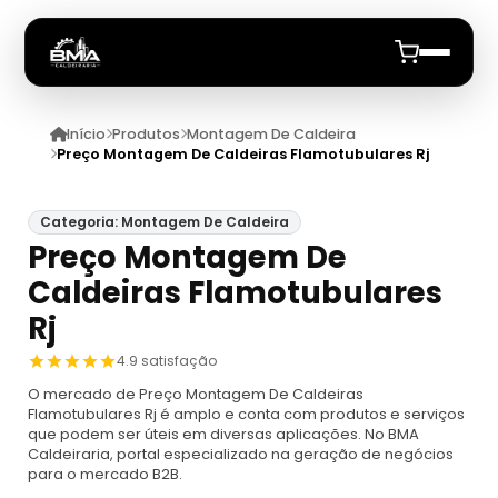
Início
Produtos
Montagem De Caldeira
Início
Preço Montagem De Caldeiras Flamotubulares Rj
Quem Somos
Categoria: Montagem De Caldeira
Preço Montagem De
Produtos
Caldeiras Flamotubulares
Caldeiras
Rj
Anuncie
4.9 satisfação
Automação De Caldeiras
Inspecao Feitas Em Caldeiras
O mercado de Preço Montagem De Caldeiras
Flamotubulares Rj é amplo e conta com produtos e serviços
Caldeira De Recuperação
Cotação Inspeção De Caldeiras
Montagem De Caldeira
que podem ser úteis em diversas aplicações. No BMA
Caldeiraria, portal especializado na geração de negócios
para o mercado B2B.
Caldeira De Recuperação Celulose
Cotar Inspeção De Caldeiras
Empresa De Montagem De Caldeiras A Gás
Caldeiras A Vapor