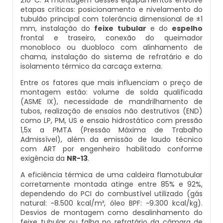
210°C. A montagem desses equipamentos envolve
Inspeção De Integridade De Caldeiras
etapas críticas: posicionamento e nivelamento do
Manutenção De Caldeiras A Lenha
Caldeira Industrial Preço
Caldeira De Vapor Eletrica
Caldeira Mural A Gás Roca
tubulão principal com tolerância dimensional de ±1
mm, instalação do
feixe tubular
e do
espelho
Inspeção De Integridade Em Caldeiras
frontal e traseiro, conexão do queimador
Manutenção De Caldeiras A Vapor
Caldeira Vertical
Caldeira Em Vapor
Comprar Caldeira A Gás
monobloco ou duobloco com alinhamento de
chama, instalação do sistema de refratário e do
Inspeção De Segurança Caldeira
Manutenção De Caldeiras E Aquecedores
Caldeiraria De Fabricação E Montagem
Caldeira Geradora De Vapor A Lenha
Cotação De Caldeira A Gás
isolamento térmico da carcaça externa.
Industrial
Entre os fatores que mais influenciam o preço de
Inspeção De Segurança De Caldeiras
Manutenção De Caldeiras Em Sp
Caldeira Locomotiva A Vapor
Distribuidor De Caldeira A Gás
montagem estão: volume de solda qualificada
(ASME IX), necessidade de mandrilhamento de
Caldeiraria E Montagem Industrial
tubos, realização de ensaios não destrutivos (END)
Inspeção De Segurança Em Caldeiras
Manutenção De Caldeiras Industriais
Caldeira Usada A Venda
Empresa De Caldeira A Gás
como LP, PM, US e ensaio hidrostático com pressão
Caldeiraria Industrial
1,5x a PMTA (Pressão Máxima de Trabalho
Inspeção De Segurança Em Caldeiras E
Admissível), além da emissão de laudo técnico
Manutenção Em Caldeiras De Alta Pressão
Caldeira Vapor A Lenha
Empresa De Manutenção De Caldeira A Gás
Vasos De Pressão
com ART por engenheiro habilitado conforme
Caldeiraria Pesada
exigência da
NR-13
.
Manutenção Preventiva Caldeiras
Compra E Venda De Caldeiras Usadas
Fornecedor De Caldeira A Gás
Inspeção De Segurança Em Vasos De
A eficiência térmica de uma caldeira flamotubular
Caldeiras De Recuperação De Calor Sensivel
corretamente montada atinge entre 85% e 92%,
Pressão
dependendo do PCI do combustível utilizado (gás
Montagem Caldeiras
Comprar Caldeira A Vapor
Manutenção De Caldeira A Gás
natural: ~8.500 kcal/m³, óleo BPF: ~9.300 kcal/kg).
Caldeiras E Aquecedores
Inspeção Dimensional De Caldeiraria
Desvios de montagem como desalinhamento do
Montagem De Caldeiras
Comprar Caldeira De Vapor
Onde Comprar Caldeira A Gás
feixe tubular ou falha no refratário da câmara de