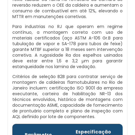
reversão reduzem o OEE da caldeira e aumentam o
Caldeiras E Vasos De Pressão
Inspeção Dimensional De Caldeiraria E
consumo de combustível em até 12%, elevando o
Montagem De Caldeiras A Vapor
Distribuidor De Caldeira A Vapor
Peças Para Caldeira A Gás
Tubulação
MTTR em manutenções corretivas.
Comprar Caldeira
Para industrias no RJ que operam em regime
Montagem De Caldeiras Preço
Empresa De Caldeira A Vapor
Queimador De Caldeira A Gás
Inspeção Em Caldeiras
contínuo, a montagem correta com uso de
Controle E Automação De Caldeiras
materiais certificados (aço ASTM A-106 Gr.B para
tubulação de vapor e SA-178 para tubos de feixe)
Montagem De Caldeiras A Gás
Fabrica De Caldeira A Vapor
Queimador Para Caldeira A Gás
Inspeção Em Caldeiras Aquatubulares
garante MTBF superior a 18 meses sem intervenção
Curso De Segurança Na Operação De
corretiva. A rugosidade Ra dos espelhos usinados
Caldeiras
deve estar entre 1,6 e 3,2 µm para garantir
Montagem De Caldeiras A Lenha
Fabricante De Caldeira A Vapor
Serviço De Manutenção Caldeira A Gás
Inspeção Inicial Em Caldeiras
estanqueidade nos lamina de vedação.
Curso Operação De Caldeira
Critérios de seleção B2B para contratar serviço de
Montagem De Caldeiras A Pellets
Ferro Com Caldeira A Vapor
Valor Caldeira A Gás
Inspeção Nas Caldeiras
montagem de caldeiras flamotubulares no Rio de
Janeiro incluem: certificação ISO 9001 da empresa
Curso Treinamento De Segurança Na
Montagem De Caldeiras De Aquecimento
Fornecedor De Caldeira A Vapor
Venda Caldeira A Gás
executante, carteira de habilitação NR-13 dos
Inspeção Periodica Em Caldeiras
Operação De Caldeiras
técnicos envolvidos, histórico de montagens com
documentação ASME, capacidade de fornecimento
Montagem De Caldeiras Empresa
Onde Comprar Caldeira A Vapor
Peças De Caldeiras
Manutenção E Inspeção De Caldeiras
de prontuário completo e plano de inspeção com
Economizador Para Caldeiras
AQL definido por lote de componentes.
Preço Montagem De Caldeira A Gás
Peças Para Caldeira A Vapor
Melhor Caldeira Gás Natural
Plano De Inspeção De Caldeiras
Empresa De Serviços Caldeiraria
Especificação
Parâmetro