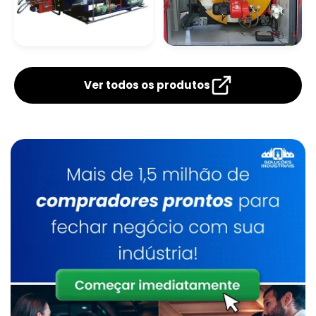
Caldeira De Fluido Térmico
Limpeza Química De Caldeiras
Caldeira De Tubos
Caldeira
Verticais
Flamotubular
Manutenção De Caldeiras A Gasóleo Sp
Ver todos os produtos
Caldeiraria
Manutenção De Caldeiras E Aquecedores S
Caldeiraria De Manutenção Industrial
Serviço De Manutenção De Caldeiras Indust
Caldeirarias Em Sp
Inspeção E Manutenção De Caldeiras