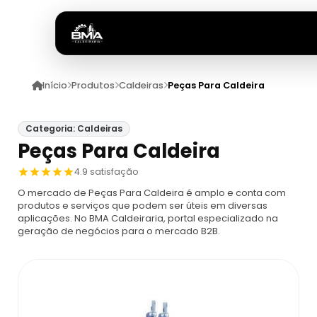
Início
Produtos
Caldeiras
Peças Para Caldeira
Início
Quem Somos
Categoria: Caldeiras
Peças Para Caldeira
Produtos
4.9 satisfação
O mercado de Peças Para Caldeira é amplo e conta com
Caldeiras
Anuncie
produtos e serviços que podem ser úteis em diversas
aplicações. No BMA Caldeiraria, portal especializado na
geração de negócios para o mercado B2B.
Automação De Caldeiras
Inspecao Feitas Em Caldeiras
Caldeira De Recuperação
Cotação Inspeção De Caldeiras
Montagem De Caldeira
Caldeira De Recuperação Celulose
Cotar Inspeção De Caldeiras
Empresa De Montagem De Caldeiras A Gás
Caldeiras A Vapor