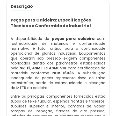
Caldeira Flamotubular Venda
Inspeção Caldeiras Vasos De Pressão
Empresas De Caldeiraria
Caldeira A Vapor Industrial A Venda
Caldeira A Gás Natural Preço
Descrição
Caldeira Flamotubular Vertical
Inspeção De Caldeiras
Empresas De Caldeiraria E Montagem Indus
Caldeira A Vapor Para Cozinha Industrial
Caldeira A Gás Preço
Peças para Caldeira: Especificações
Técnicas e Conformidade Industrial
Caldeira Fogotubular
Inspeção De Caldeiras A Vapor
Empresas De Montagem De Caldeiras
Caldeira A Vapor Para Sauna
Caldeira A Gás Roca
A disponibilidade de
peças para caldeira
com
Caldeira Fogotubular Horizontal
Inspeção De Caldeiras E Vasos De Pressão
Manutenção De Caldeiras
Caldeira A Vapor Pequena
Caldeira A Gás Usada
rastreabilidade de materiais e conformidade
normativa é fator crítico para a continuidade
operacional de plantas industriais. Equipamentos
Caldeira Fogotubular Vertical
Inspeção De Caldeiras Flamotubulares
Manutenção De Caldeiras A Gásoleo
Caldeira A Vapor Preço
Caldeira A Gás Vulcano
que operam sob pressão exigem componentes
fabricados dentro dos parâmetros estabelecidos
pela
NR-13
,
ASME I
e
ASME VIII
, com certificação de
Caldeira Horizontal
Inspeção De Caldeiras Preço
Manutenção De Caldeiras A Lenha
Caldeira A Vapor Vertical
Caldeira De Aquecimento A Gás
materiais conforme
NBR 16035
. A substituição
inadequada de peças representa risco de falha
catastrófica, perda de estanqueidade e elevação
Caldeira Industrial
Inspeção De Caldeiras Profissional Habilita
Manutenção De Caldeiras A Vapor
Caldeira De Vapor
Caldeira De Aquecimento Central A Gás
do MTTR da caldeira.
Entre os principais componentes fornecidos estão
Caldeira Industrial A Gás
Inspeção De Integridade De Caldeiras
Manutenção De Caldeiras E Aquecedores
Caldeira De Vapor A Gás
Caldeira Mural A Gás
tubos de feixe tubular, espelhos frontais e traseiros,
tubulões superior e inferior, câmaras de vapor,
Caldeira Industrial A Lenha
Inspeção De Integridade Em Caldeiras
Manutenção De Caldeiras Em Sp
Caldeira De Vapor A Venda
Caldeira Mural A Gás Preço
tampas de inspeção, flanges de alta pressão,
válvulas de segurança, queimadores monobloco e