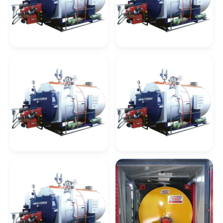
Empresas De Caldeiraria Em Rj
Empresas De Serviços De Caldeiraria Rj
Caldeira De
Caldeira De
Recuperação
Recuperação De
Caldeiraria Industrial Em Rj
Celulose
Calor
Caldeiraria Pesada Rj
Caldeiras Industriais Rj
Caldeira A Óleo
Caldeira De
Caldeira De
Recuperação De
Recuperação
Lavadores De Gases Para Caldeiras
Vapor
Quimica
Manutenção De Caldeiras A Gás Sp