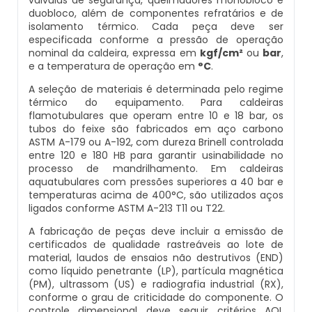
duobloco, além de componentes refratários e de
Caldeira Industrial Preço
Inspeção De Segurança Caldeira
Manutenção De Caldeiras Industriais
Caldeira De Vapor Eletrica
Caldeira Mural A Gás Roca
isolamento térmico. Cada peça deve ser
especificada conforme a pressão de operação
nominal da caldeira, expressa em
kgf/cm²
ou
bar
,
Caldeira Vertical
Inspeção De Segurança De Caldeiras
Manutenção Em Caldeiras De Alta Pressão
Caldeira Em Vapor
Comprar Caldeira A Gás
e a temperatura de operação em
°C
.
A seleção de materiais é determinada pelo regime
Caldeiraria De Fabricação E Montagem Indu
Inspeção De Segurança Em Caldeiras
Manutenção Preventiva Caldeiras
Caldeira Geradora De Vapor A Lenha
Cotação De Caldeira A Gás
térmico do equipamento. Para caldeiras
flamotubulares que operam entre 10 e 18 bar, os
Caldeiraria E Montagem Industrial
Inspeção De Segurança Em Caldeiras E Vas
Montagem Caldeiras
Caldeira Locomotiva A Vapor
Distribuidor De Caldeira A Gás
tubos do feixe são fabricados em aço carbono
ASTM A-179 ou A-192, com dureza Brinell controlada
entre 120 e 180 HB para garantir usinabilidade no
Caldeiraria Industrial
Inspeção De Segurança Em Vasos De Press
Montagem De Caldeiras
Caldeira Usada A Venda
Empresa De Caldeira A Gás
processo de mandrilhamento. Em caldeiras
aquatubulares com pressões superiores a 40 bar e
temperaturas acima de 400°C, são utilizados aços
Caldeiraria Pesada
Inspeção Dimensional De Caldeiraria
Montagem De Caldeiras A Vapor
Caldeira Vapor A Lenha
Empresa De Manutenção De Caldeira A Gá
ligados conforme ASTM A-213 T11 ou T22.
A fabricação de peças deve incluir a emissão de
Caldeiras De Recuperação De Calor Sensive
Inspeção Dimensional De Caldeiraria E Tub
Montagem De Caldeiras Preço
Compra E Venda De Caldeiras Usadas
Fornecedor De Caldeira A Gás
certificados de qualidade rastreáveis ao lote de
material, laudos de ensaios não destrutivos (END)
como líquido penetrante (LP), partícula magnética
Caldeiras E Aquecedores
Inspeção Em Caldeiras
Montagem De Caldeiras A Gás
Comprar Caldeira A Vapor
Manutenção De Caldeira A Gás
(PM), ultrassom (US) e radiografia industrial (RX),
conforme o grau de criticidade do componente. O
Caldeiras E Vasos De Pressão
Inspeção Em Caldeiras Aquatubulares
Montagem De Caldeiras A Lenha
Comprar Caldeira De Vapor
Onde Comprar Caldeira A Gás
controle dimensional deve seguir critérios AQL