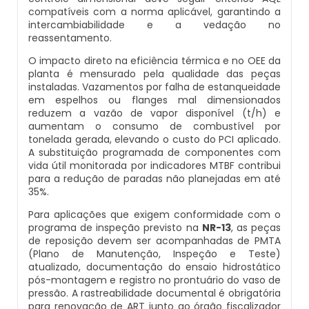
compatíveis com a norma aplicável, garantindo a
intercambiabilidade e a vedação no
Comprar Caldeira
Inspeção Inicial Em Caldeiras
Montagem De Caldeiras A Pellets
Distribuidor De Caldeira A Vapor
Peças Para Caldeira A Gás
reassentamento.
O impacto direto na eficiência térmica e no OEE da
Controle E Automação De Caldeiras
Inspeção Nas Caldeiras
Montagem De Caldeiras De Aquecimento
Empresa De Caldeira A Vapor
Queimador De Caldeira A Gás
planta é mensurado pela qualidade das peças
instaladas. Vazamentos por falha de estanqueidade
em espelhos ou flanges mal dimensionados
Curso De Segurança Na Operação De Calde
Inspeção Periodica Em Caldeiras
Montagem De Caldeiras Empresa
Fabrica De Caldeira A Vapor
Queimador Para Caldeira A Gás
reduzem a vazão de vapor disponível (t/h) e
aumentam o consumo de combustível por
tonelada gerada, elevando o custo do PCI aplicado.
Curso Operação De Caldeira
Manutenção E Inspeção De Caldeiras
Preço Montagem De Caldeira A Gás
Fabricante De Caldeira A Vapor
Serviço De Manutenção Caldeira A Gás
A substituição programada de componentes com
vida útil monitorada por indicadores MTBF contribui
Curso Treinamento De Segurança Na Opera
Plano De Inspeção De Caldeiras
Preço Montagem De Caldeira A Lenha
Ferro Com Caldeira A Vapor
Valor Caldeira A Gás
para a redução de paradas não planejadas em até
35%.
Economizador Para Caldeiras
Prestadores De Serviços Em Inspeção De Ca
Preço Montagem De Caldeira A Vapor
Fornecedor De Caldeira A Vapor
Venda Caldeira A Gás
Para aplicações que exigem conformidade com o
programa de inspeção previsto na
NR-13
, as peças
de reposição devem ser acompanhadas de PMTA
Empresa De Serviços Caldeiraria
Profissionais Para Inspecionar Caldeiras
Preço Montagem De Caldeira De Aquecime
Onde Comprar Caldeira A Vapor
Peças De Caldeiras
(Plano de Manutenção, Inspeção e Teste)
atualizado, documentação do ensaio hidrostático
pós-montagem e registro no prontuário do vaso de
Fabricante De Tubos Para Caldeira
Profissionais Que Inspecionam Caldeiras
Preço Montagem De Caldeira Gás Natural
Peças Para Caldeira A Vapor
Melhor Caldeira Gás Natural
pressão. A rastreabilidade documental é obrigatória
para renovação de ART junto ao órgão fiscalizador