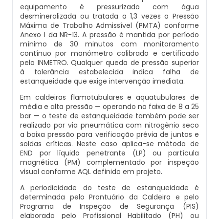
equipamento é pressurizado com água
Inspeção De Integridade De Caldeiras
Manutenção De Caldeiras A Lenha
Caldeira Industrial Preço
Caldeira De Vapor Eletrica
Caldeira Mural A Gás Roca
desmineralizada ou tratada a 1,3 vezes a Pressão
Máxima de Trabalho Admissível (PMTA) conforme
Inspeção De Integridade Em Caldeiras
Anexo I da NR-13. A pressão é mantida por período
Manutenção De Caldeiras A Vapor
Caldeira Vertical
Caldeira Em Vapor
Comprar Caldeira A Gás
mínimo de 30 minutos com monitoramento
contínuo por manômetro calibrado e certificado
Inspeção De Segurança Caldeira
pelo INMETRO. Qualquer queda de pressão superior
Manutenção De Caldeiras E Aquecedores
Caldeiraria De Fabricação E Montagem
Caldeira Geradora De Vapor A Lenha
Cotação De Caldeira A Gás
à tolerância estabelecida indica falha de
Industrial
estanqueidade que exige intervenção imediata.
Inspeção De Segurança De Caldeiras
Manutenção De Caldeiras Em Sp
Caldeira Locomotiva A Vapor
Distribuidor De Caldeira A Gás
Em caldeiras flamotubulares e aquatubulares de
Caldeiraria E Montagem Industrial
média e alta pressão — operando na faixa de 8 a 25
Inspeção De Segurança Em Caldeiras
Manutenção De Caldeiras Industriais
Caldeira Usada A Venda
Empresa De Caldeira A Gás
bar — o teste de estanqueidade também pode ser
realizado por via pneumática com nitrogênio seco
Caldeiraria Industrial
a baixa pressão para verificação prévia de juntas e
Inspeção De Segurança Em Caldeiras E
Manutenção Em Caldeiras De Alta Pressão
Caldeira Vapor A Lenha
Empresa De Manutenção De Caldeira A Gás
soldas críticas. Neste caso aplica-se método de
Vasos De Pressão
Caldeiraria Pesada
END por líquido penetrante (LP) ou partícula
magnética (PM) complementado por inspeção
Manutenção Preventiva Caldeiras
Compra E Venda De Caldeiras Usadas
Fornecedor De Caldeira A Gás
visual conforme AQL definido em projeto.
Inspeção De Segurança Em Vasos De
Caldeiras De Recuperação De Calor Sensivel
Pressão
A periodicidade do teste de estanqueidade é
Montagem Caldeiras
Comprar Caldeira A Vapor
Manutenção De Caldeira A Gás
determinada pelo Prontuário da Caldeira e pelo
Caldeiras E Aquecedores
Programa de Inspeção de Segurança (PIS)
Inspeção Dimensional De Caldeiraria
elaborado pelo Profissional Habilitado (PH) ou
Montagem De Caldeiras
Comprar Caldeira De Vapor
Onde Comprar Caldeira A Gás