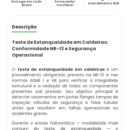
Entrega em todo
Fornecedor
Caldeira Flamotubular Venda
Caldeira A Vapor Industrial A Venda
Caldeira A Gás Natural Preço
Atendimento B2B
Brasil
Confiável
Empresas Que Inspecionam Caldeiras
Empresa De Montagem De Caldeiras Gás
Caldeira Flamotubular Vertical
Caldeira A Vapor Para Cozinha Industrial
Caldeira A Gás Preço
Roca
Inspeção Caldeiras Vasos De Pressão
Descrição
Caldeira Fogotubular
Caldeira A Vapor Para Sauna
Caldeira A Gás Roca
Empresa Que Fazem Montagem De
Inspeção De Caldeiras
Caldeiras
Teste de Estanqueidade em Caldeiras:
Caldeira Fogotubular Horizontal
Caldeira A Vapor Pequena
Caldeira A Gás Usada
Conformidade NR-13 e Segurança
Inspeção De Caldeiras A Vapor
Operacional
Empresas De Caldeiraria
Caldeira Fogotubular Vertical
Caldeira A Vapor Preço
Caldeira A Gás Vulcano
Inspeção De Caldeiras E Vasos De Pressão
O
teste de estanqueidade em caldeiras
é um
Empresas De Caldeiraria E Montagem
procedimento obrigatório previsto na NR-13 e nas
Industrial
Caldeira Horizontal
Caldeira A Vapor Vertical
Caldeira De Aquecimento A Gás
normas ASME I e VIII para verificar a integridade
Inspeção De Caldeiras Flamotubulares
estrutural e a vedação de todos os componentes
presentes sob pressão. Seu objetivo principal é
Empresas De Montagem De Caldeiras
Caldeira Industrial
Caldeira De Vapor
Caldeira De Aquecimento Central A Gás
detectar vazamentos em juntas flanges tampas de
Inspeção De Caldeiras Preço
inspeção válvulas de segurança e feixe tubular
Manutenção De Caldeiras
antes que resultem em falhas operacionais ou
Caldeira Industrial A Gás
Caldeira De Vapor A Gás
Caldeira Mural A Gás
Inspeção De Caldeiras Profissional
acidentes graves.
Habilitado
Manutenção De Caldeiras A Gásoleo
Durante o ensaio hidrostático — modalidade mais
Caldeira Industrial A Lenha
Caldeira De Vapor A Venda
Caldeira Mural A Gás Preço
comum do teste de estanqueidade — o