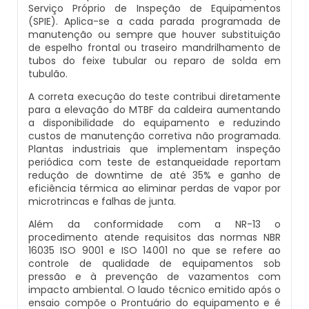
Serviço Próprio de Inspeção de Equipamentos
Caldeiras E Vasos De Pressão
Inspeção Dimensional De Caldeiraria E
(SPIE). Aplica-se a cada parada programada de
Montagem De Caldeiras A Vapor
Distribuidor De Caldeira A Vapor
Peças Para Caldeira A Gás
manutenção ou sempre que houver substituição
Tubulação
de espelho frontal ou traseiro mandrilhamento de
Comprar Caldeira
tubos do feixe tubular ou reparo de solda em
Montagem De Caldeiras Preço
Empresa De Caldeira A Vapor
Queimador De Caldeira A Gás
Inspeção Em Caldeiras
tubulão.
Controle E Automação De Caldeiras
A correta execução do teste contribui diretamente
Montagem De Caldeiras A Gás
Fabrica De Caldeira A Vapor
Queimador Para Caldeira A Gás
Inspeção Em Caldeiras Aquatubulares
para a elevação do MTBF da caldeira aumentando
Curso De Segurança Na Operação De
a disponibilidade do equipamento e reduzindo
custos de manutenção corretiva não programada.
Caldeiras
Montagem De Caldeiras A Lenha
Fabricante De Caldeira A Vapor
Serviço De Manutenção Caldeira A Gás
Inspeção Inicial Em Caldeiras
Plantas industriais que implementam inspeção
periódica com teste de estanqueidade reportam
Curso Operação De Caldeira
redução de downtime de até 35% e ganho de
Montagem De Caldeiras A Pellets
Ferro Com Caldeira A Vapor
Valor Caldeira A Gás
Inspeção Nas Caldeiras
eficiência térmica ao eliminar perdas de vapor por
microtrincas e falhas de junta.
Curso Treinamento De Segurança Na
Montagem De Caldeiras De Aquecimento
Fornecedor De Caldeira A Vapor
Venda Caldeira A Gás
Inspeção Periodica Em Caldeiras
Além da conformidade com a NR-13 o
Operação De Caldeiras
procedimento atende requisitos das normas NBR
Montagem De Caldeiras Empresa
Onde Comprar Caldeira A Vapor
Peças De Caldeiras
16035 ISO 9001 e ISO 14001 no que se refere ao
Manutenção E Inspeção De Caldeiras
Economizador Para Caldeiras
controle de qualidade de equipamentos sob
pressão e à prevenção de vazamentos com
Preço Montagem De Caldeira A Gás
Peças Para Caldeira A Vapor
Melhor Caldeira Gás Natural
Plano De Inspeção De Caldeiras
impacto ambiental. O laudo técnico emitido após o
Empresa De Serviços Caldeiraria
ensaio compõe o Prontuário do equipamento e é