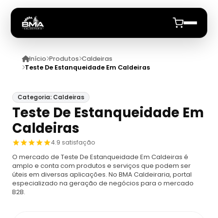
Início
Produtos
Caldeiras
Início
Teste De Estanqueidade Em Caldeiras
Quem Somos
Categoria: Caldeiras
Teste De Estanqueidade Em
Produtos
Caldeiras
Caldeiras
Anuncie
4.9 satisfação
O mercado de Teste De Estanqueidade Em Caldeiras é
Automação De Caldeiras
Inspecao Feitas Em Caldeiras
amplo e conta com produtos e serviços que podem ser
úteis em diversas aplicações. No BMA Caldeiraria, portal
especializado na geração de negócios para o mercado
Caldeira De Recuperação
Cotação Inspeção De Caldeiras
Montagem De Caldeira
B2B.
Caldeira De Recuperação Celulose
Cotar Inspeção De Caldeiras
Empresa De Montagem De Caldeiras A Gás
Caldeiras A Vapor