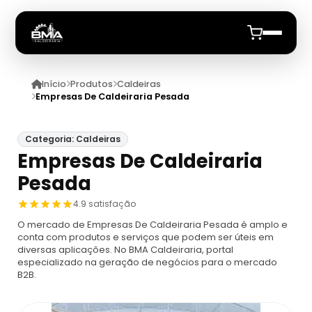
Início
Produtos
Caldeiras
Início
Empresas De Caldeiraria Pesada
Quem Somos
Categoria: Caldeiras
Empresas De Caldeiraria
Produtos
Pesada
Caldeiras
Anuncie
4.9 satisfação
O mercado de Empresas De Caldeiraria Pesada é amplo e
Automação De Caldeiras
Inspecao Feitas Em Caldeiras
conta com produtos e serviços que podem ser úteis em
diversas aplicações. No BMA Caldeiraria, portal
especializado na geração de negócios para o mercado
Caldeira De Recuperação
Cotação Inspeção De Caldeiras
Montagem De Caldeira
B2B.
Caldeira De Recuperação Celulose
Cotar Inspeção De Caldeiras
Empresa De Montagem De Caldeiras A Gás
Caldeiras A Vapor