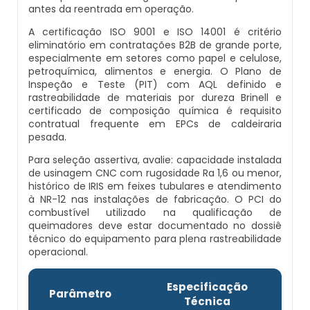
antes da reentrada em operação.
Caldeiras E Vasos De Pressão
Inspeção Dimensional De Caldeiraria E
A certificação ISO 9001 e ISO 14001 é critério
Montagem De Caldeiras A Vapor
Distribuidor De Caldeira A Vapor
Peças Para Caldeira A Gás
Tubulação
eliminatório em contratações B2B de grande porte,
Comprar Caldeira
especialmente em setores como papel e celulose,
Montagem De Caldeiras Preço
Empresa De Caldeira A Vapor
Queimador De Caldeira A Gás
petroquímica, alimentos e energia. O Plano de
Inspeção Em Caldeiras
Inspeção e Teste (PIT) com AQL definido e
Controle E Automação De Caldeiras
rastreabilidade de materiais por dureza Brinell e
Montagem De Caldeiras A Gás
Fabrica De Caldeira A Vapor
Queimador Para Caldeira A Gás
Inspeção Em Caldeiras Aquatubulares
certificado de composição química é requisito
Curso De Segurança Na Operação De
contratual frequente em EPCs de caldeiraria
pesada.
Caldeiras
Montagem De Caldeiras A Lenha
Fabricante De Caldeira A Vapor
Serviço De Manutenção Caldeira A Gás
Inspeção Inicial Em Caldeiras
Para seleção assertiva, avalie: capacidade instalada
de usinagem CNC com rugosidade Ra 1,6 ou menor,
Curso Operação De Caldeira
Montagem De Caldeiras A Pellets
Ferro Com Caldeira A Vapor
Valor Caldeira A Gás
Inspeção Nas Caldeiras
histórico de IRIS em feixes tubulares e atendimento
à NR-12 nas instalações de fabricação. O PCI do
Curso Treinamento De Segurança Na
combustível utilizado na qualificação de
Montagem De Caldeiras De Aquecimento
Fornecedor De Caldeira A Vapor
Venda Caldeira A Gás
Inspeção Periodica Em Caldeiras
Operação De Caldeiras
queimadores deve estar documentado no dossiê
técnico do equipamento para plena rastreabilidade
Montagem De Caldeiras Empresa
Onde Comprar Caldeira A Vapor
Peças De Caldeiras
operacional.
Manutenção E Inspeção De Caldeiras
Economizador Para Caldeiras
Preço Montagem De Caldeira A Gás
Peças Para Caldeira A Vapor
Melhor Caldeira Gás Natural
Especificação
Plano De Inspeção De Caldeiras
Parâmetro
Empresa De Serviços Caldeiraria
Técnica