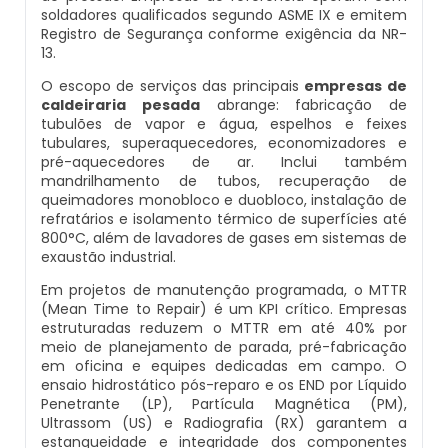
soldadores qualificados segundo ASME IX e emitem
Inspeção De Integridade De Caldeiras
Manutenção De Caldeiras A Lenha
Caldeira Industrial Preço
Caldeira De Vapor Eletrica
Caldeira Mural A Gás Roca
Registro de Segurança conforme exigência da NR-
13.
Inspeção De Integridade Em Caldeiras
Manutenção De Caldeiras A Vapor
Caldeira Vertical
Caldeira Em Vapor
Comprar Caldeira A Gás
O escopo de serviços das principais
empresas de
caldeiraria pesada
abrange: fabricação de
Inspeção De Segurança Caldeira
tubulões de vapor e água, espelhos e feixes
Manutenção De Caldeiras E Aquecedores
Caldeiraria De Fabricação E Montagem
Caldeira Geradora De Vapor A Lenha
Cotação De Caldeira A Gás
tubulares, superaquecedores, economizadores e
Industrial
pré-aquecedores de ar. Inclui também
Inspeção De Segurança De Caldeiras
mandrilhamento de tubos, recuperação de
Manutenção De Caldeiras Em Sp
Caldeira Locomotiva A Vapor
Distribuidor De Caldeira A Gás
queimadores monobloco e duobloco, instalação de
Caldeiraria E Montagem Industrial
refratários e isolamento térmico de superfícies até
Inspeção De Segurança Em Caldeiras
Manutenção De Caldeiras Industriais
Caldeira Usada A Venda
Empresa De Caldeira A Gás
800°C, além de lavadores de gases em sistemas de
exaustão industrial.
Caldeiraria Industrial
Inspeção De Segurança Em Caldeiras E
Manutenção Em Caldeiras De Alta Pressão
Caldeira Vapor A Lenha
Empresa De Manutenção De Caldeira A Gás
Em projetos de manutenção programada, o MTTR
Vasos De Pressão
(Mean Time to Repair) é um KPI crítico. Empresas
Caldeiraria Pesada
estruturadas reduzem o MTTR em até 40% por
Manutenção Preventiva Caldeiras
Compra E Venda De Caldeiras Usadas
Fornecedor De Caldeira A Gás
meio de planejamento de parada, pré-fabricação
Inspeção De Segurança Em Vasos De
Caldeiras De Recuperação De Calor Sensivel
em oficina e equipes dedicadas em campo. O
Pressão
ensaio hidrostático pós-reparo e os END por Líquido
Montagem Caldeiras
Comprar Caldeira A Vapor
Manutenção De Caldeira A Gás
Penetrante (LP), Partícula Magnética (PM),
Caldeiras E Aquecedores
Ultrassom (US) e Radiografia (RX) garantem a
Inspeção Dimensional De Caldeiraria
estanqueidade e integridade dos componentes
Montagem De Caldeiras
Comprar Caldeira De Vapor
Onde Comprar Caldeira A Gás