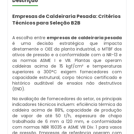
Descrição
Caldeira Flamotubular Venda
Caldeira A Vapor Industrial A Venda
Caldeira A Gás Natural Preço
Empresas Que Inspecionam Caldeiras
Empresa De Montagem De Caldeiras Gás
Empresas de Caldeiraria Pesada: Critérios
Caldeira Flamotubular Vertical
Caldeira A Vapor Para Cozinha Industrial
Caldeira A Gás Preço
Roca
Técnicos para Seleção B2B
Inspeção Caldeiras Vasos De Pressão
Caldeira Fogotubular
Caldeira A Vapor Para Sauna
Caldeira A Gás Roca
Empresa Que Fazem Montagem De
A escolha entre
empresas de caldeiraria pesada
Inspeção De Caldeiras
Caldeiras
é uma decisão estratégica que impacta
diretamente o OEE da planta industrial, o MTBF dos
Caldeira Fogotubular Horizontal
Caldeira A Vapor Pequena
Caldeira A Gás Usada
Inspeção De Caldeiras A Vapor
ativos de pressão e a conformidade com a NR-13 e
Empresas De Caldeiraria
as normas ASME I e VIII. Plantas que operam
Caldeira Fogotubular Vertical
Caldeira A Vapor Preço
Caldeira A Gás Vulcano
caldeiras acima de 15 kgf/cm² e temperaturas
Inspeção De Caldeiras E Vasos De Pressão
superiores a 300°C exigem fornecedores com
Empresas De Caldeiraria E Montagem
capacidade estrutural, corpo técnico certificado e
Industrial
Caldeira Horizontal
Caldeira A Vapor Vertical
Caldeira De Aquecimento A Gás
histórico auditável de ensaios não destrutivos
Inspeção De Caldeiras Flamotubulares
(END).
Empresas De Montagem De Caldeiras
Caldeira Industrial
Caldeira De Vapor
Caldeira De Aquecimento Central A Gás
Na avaliação de fornecedores do setor, os principais
Inspeção De Caldeiras Preço
indicadores técnicos incluem: eficiência térmica da
caldeira acima de 88%, capacidade de produção
Manutenção De Caldeiras
Caldeira Industrial A Gás
Caldeira De Vapor A Gás
Caldeira Mural A Gás
de vapor de até 50 t/h, espessura de chapa
Inspeção De Caldeiras Profissional
trabalhada de 6 mm a 120 mm, e conformidade
Habilitado
Manutenção De Caldeiras A Gásoleo
Caldeira Industrial A Lenha
Caldeira De Vapor A Venda
Caldeira Mural A Gás Preço
com normas NBR 16035 e ASME VIII Div. 1 para vasos
de pressão. Empresas de referência operam com