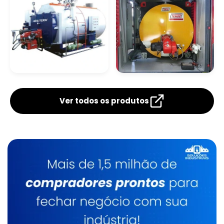
Caldeira A Óleo
Lavadores De Gases Para Caldeiras
Manutenção De Caldeiras A Gás Sp
Caldeira De Tubos
Caldeira
Verticais
Flamotubular
Ver todos os produtos
Caldeira De Fluido Térmico
Limpeza Química De Caldeiras
Manutenção De Caldeiras A Gasóleo Sp
Caldeiraria
Manutenção De Caldeiras E Aquecedores Sp