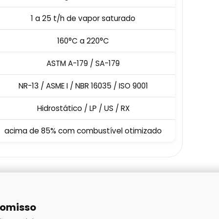
1 a 25 t/h de vapor saturado
160°C a 220°C
ASTM A-179 / SA-179
NR-13 / ASME I / NBR 16035 / ISO 9001
Hidrostático / LP / US / RX
acima de 85% com combustível otimizado
romisso