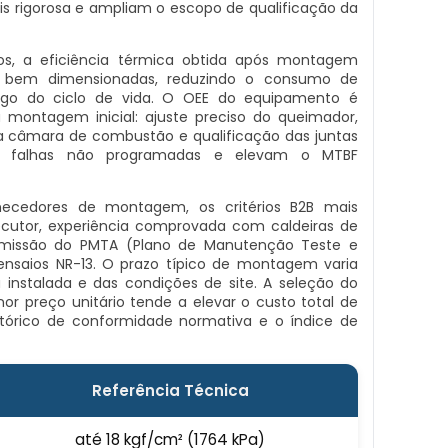
 rigorosa e ampliam o escopo de qualificação da
os, a eficiência térmica obtida após montagem
s bem dimensionadas, reduzindo o consumo de
ngo do ciclo de vida. O OEE do equipamento é
 montagem inicial: ajuste preciso do queimador,
 da câmara de combustão e qualificação das juntas
em falhas não programadas e elevam o MTBF
rnecedores de montagem, os critérios B2B mais
xecutor, experiência comprovada com caldeiras de
emissão do PMTA (Plano de Manutenção Teste e
 ensaios NR-13. O prazo típico de montagem varia
instalada e das condições de site. A seleção do
 preço unitário tende a elevar o custo total de
tórico de conformidade normativa e o índice de
Referência Técnica
até 18 kgf/cm² (1764 kPa)