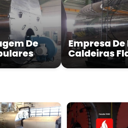
agem De
Empresa De
bulares
Caldeiras F