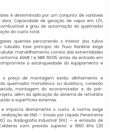
res é determinado por um conjunto de variáveis
 obra. Capacidade de geração de vapor em t/h,
 combustível e grau de automação do queimador
ição do custo total.
ases quentes percorrendo o interior dos tubos
tubulão. Esse princípio do fluxo Rankine exige
tubular, mandrilhamento correto das extremidades
o conforme ASME I e NBR 16035 antes da entrada em
 compromete a estanqueidade do equipamento e
em o preço de montagem estão: alinhamento e
ão do queimador monobloco ou duobloco, conexão
quecido, montagem do economizador e do pré-
ojeto, além da aplicação do sistema de refratário
tão e superfícies externas.
 e impacta diretamente o custo. A norma exige
 realização de END — Ensaio por Líquido Penetrante
US) ou Radiografia Industrial (RX) — e emissão de
. Caldeiras com pressão superior a 1960 kPa (20