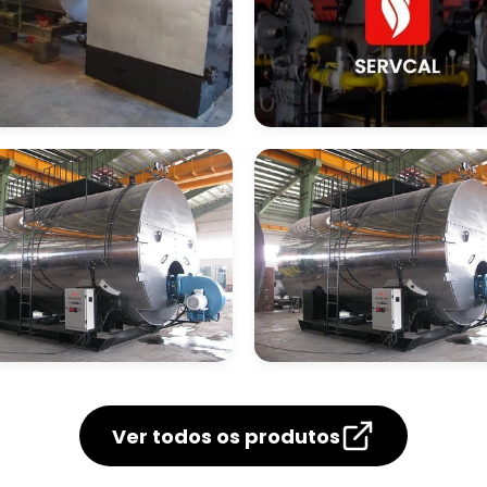
presa De
Empresa De
ntagem De
Montagem De
deiras A Lenha
Caldeiras A Vapor
presa De
Empresa Que Faze
ntagem De
Montagem De
Ver todos os produtos
ldeiras Gás Roca
Caldeiras