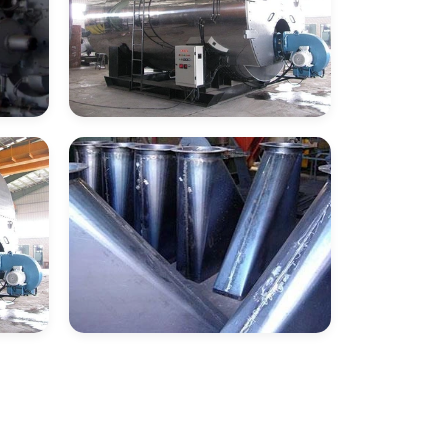
Empresa De
Montagem De
Caldeiras De
Aquecimento
m
Empresas De
Caldeiraria