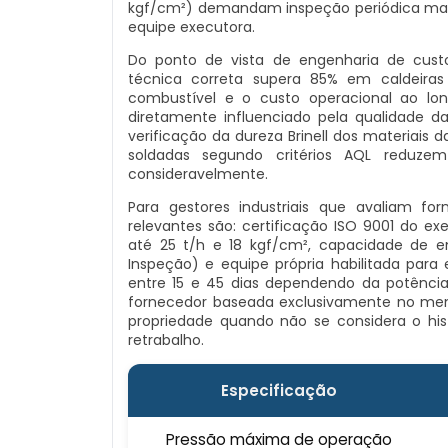
kgf/cm²) demandam inspeção periódica mais
equipe executora.
Do ponto de vista de engenharia de cust
técnica correta supera 85% em caldeira
combustível e o custo operacional ao lo
diretamente influenciado pela qualidade da
verificação da dureza Brinell dos materiais
soldadas segundo critérios AQL reduz
consideravelmente.
Para gestores industriais que avaliam fo
relevantes são: certificação ISO 9001 do e
até 25 t/h e 18 kgf/cm², capacidade de 
Inspeção) e equipe própria habilitada para
entre 15 e 45 dias dependendo da potência 
fornecedor baseada exclusivamente no menor
propriedade quando não se considera o his
retrabalho.
Especificação
Pressão máxima de operação