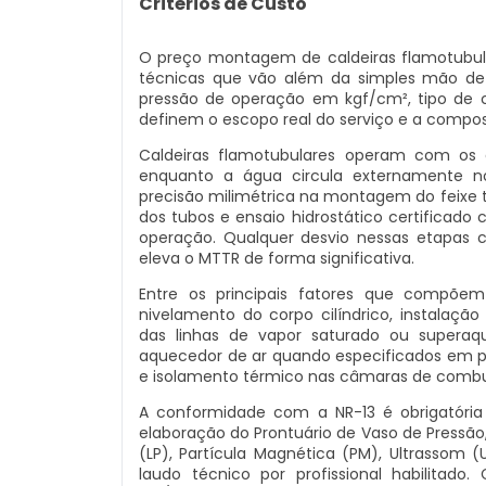
Critérios de Custo
O preço montagem de caldeiras flamotubula
técnicas que vão além da simples mão de
pressão de operação em kgf/cm², tipo de
definem o escopo real do serviço e a compos
Caldeiras flamotubulares operam com os g
enquanto a água circula externamente no 
precisão milimétrica na montagem do feixe 
dos tubos e ensaio hidrostático certificad
operação. Qualquer desvio nessas etapas
eleva o MTTR de forma significativa.
Entre os principais fatores que compõ
nivelamento do corpo cilíndrico, instalaç
das linhas de vapor saturado ou supera
aquecedor de ar quando especificados em pr
e isolamento térmico nas câmaras de combus
A conformidade com a NR-13 é obrigatória
elaboração do Prontuário de Vaso de Pressão,
(LP), Partícula Magnética (PM), Ultrassom (
laudo técnico por profissional habilitado