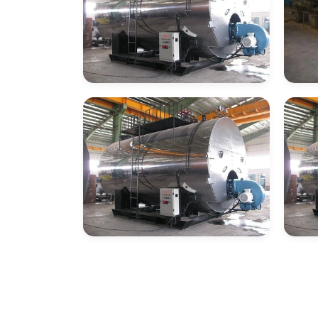
Empresa De
Em
Montagem De
Mo
Caldeiras A Gás
Cal
Empresa De
Em
Montagem De
Mo
Caldeiras Gás Natural
Ca