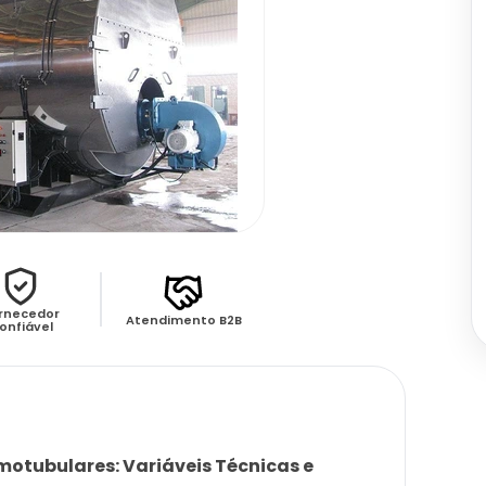
rnecedor
Atendimento B2B
onfiável
otubulares: Variáveis Técnicas e