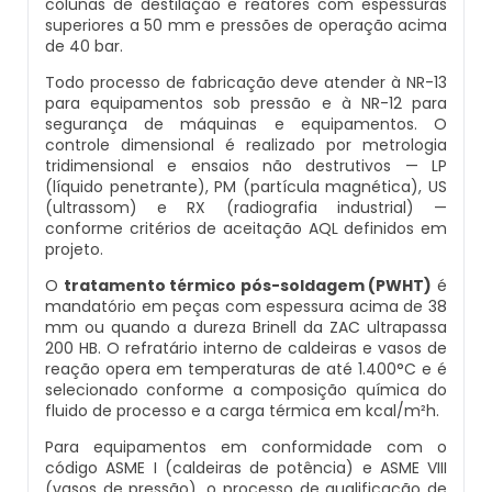
colunas de destilação e reatores com espessuras
superiores a 50 mm e pressões de operação acima
Caldeira Industrial Preço
Caldeira De Vapor Eletrica
Caldeira Mural A Gás Roca
de 40 bar.
Manutenção De Caldeiras Em Sp
Inspeção De Segurança Caldeira
Todo processo de fabricação deve atender à NR-13
Caldeira Vertical
Caldeira Em Vapor
Comprar Caldeira A Gás
para equipamentos sob pressão e à NR-12 para
Manutenção De Caldeiras Industriais
Inspeção De Segurança De Caldeiras
segurança de máquinas e equipamentos. O
controle dimensional é realizado por metrologia
Caldeiraria De Fabricação E Montagem Industrial
Caldeira Geradora De Vapor A Lenha
Cotação De Caldeira A Gás
Manutenção Em Caldeiras De Alta Pressão
tridimensional e ensaios não destrutivos — LP
Inspeção De Segurança Em Caldeiras
(líquido penetrante), PM (partícula magnética), US
Caldeiraria E Montagem Industrial
Caldeira Locomotiva A Vapor
Distribuidor De Caldeira A Gás
(ultrassom) e RX (radiografia industrial) —
Manutenção Preventiva Caldeiras
Inspeção De Segurança Em Caldeiras E Vasos De
conforme critérios de aceitação AQL definidos em
projeto.
Pressão
Caldeiraria Industrial
Caldeira Usada A Venda
Empresa De Caldeira A Gás
Montagem Caldeiras
O
tratamento térmico pós-soldagem (PWHT)
é
mandatório em peças com espessura acima de 38
Inspeção De Segurança Em Vasos De Pressão
Caldeiraria Pesada
Caldeira Vapor A Lenha
Empresa De Manutenção De Caldeira A Gás
mm ou quando a dureza Brinell da ZAC ultrapassa
Montagem De Caldeiras
200 HB. O refratário interno de caldeiras e vasos de
Inspeção Dimensional De Caldeiraria
reação opera em temperaturas de até 1.400°C e é
Caldeiras De Recuperação De Calor Sensivel
Compra E Venda De Caldeiras Usadas
Fornecedor De Caldeira A Gás
selecionado conforme a composição química do
Montagem De Caldeiras A Vapor
fluido de processo e a carga térmica em kcal/m²h.
Inspeção Dimensional De Caldeiraria E Tubulação
Caldeiras E Aquecedores
Comprar Caldeira A Vapor
Manutenção De Caldeira A Gás
Para equipamentos em conformidade com o
Montagem De Caldeiras Preço
código ASME I (caldeiras de potência) e ASME VIII
Inspeção Em Caldeiras
Caldeiras E Vasos De Pressão
Comprar Caldeira De Vapor
Onde Comprar Caldeira A Gás
(vasos de pressão), o processo de qualificação de