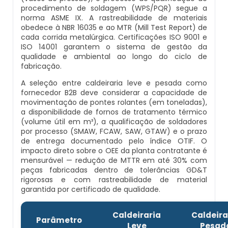
Montagem De Caldeiras A Gás
procedimento de soldagem (WPS/PQR) segue a
norma ASME IX. A rastreabilidade de materiais
Inspeção Em Caldeiras Aquatubulares
Comprar Caldeira
Distribuidor De Caldeira A Vapor
Peças Para Caldeira A Gás
obedece à NBR 16035 e ao MTR (Mill Test Report) de
Montagem De Caldeiras A Lenha
cada corrida metalúrgica. Certificações ISO 9001 e
ISO 14001 garantem o sistema de gestão da
Inspeção Inicial Em Caldeiras
Controle E Automação De Caldeiras
Empresa De Caldeira A Vapor
Queimador De Caldeira A Gás
qualidade e ambiental ao longo do ciclo de
Montagem De Caldeiras A Pellets
fabricação.
Inspeção Nas Caldeiras
Curso De Segurança Na Operação De Caldeiras
Fabrica De Caldeira A Vapor
Queimador Para Caldeira A Gás
A seleção entre caldeiraria leve e pesada como
Montagem De Caldeiras De Aquecimento
fornecedor B2B deve considerar a capacidade de
Inspeção Periodica Em Caldeiras
movimentação de pontes rolantes (em toneladas),
Curso Operação De Caldeira
Fabricante De Caldeira A Vapor
Serviço De Manutenção Caldeira A Gás
a disponibilidade de fornos de tratamento térmico
Montagem De Caldeiras Empresa
(volume útil em m³), a qualificação de soldadores
Manutenção E Inspeção De Caldeiras
Curso Treinamento De Segurança Na Operação
Ferro Com Caldeira A Vapor
Valor Caldeira A Gás
por processo (SMAW, FCAW, SAW, GTAW) e o prazo
Preço Montagem De Caldeira A Gás
de entrega documentado pelo índice OTIF. O
De Caldeiras
impacto direto sobre o OEE da planta contratante é
Plano De Inspeção De Caldeiras
Fornecedor De Caldeira A Vapor
Venda Caldeira A Gás
mensurável — redução de MTTR em até 30% com
Preço Montagem De Caldeira A Lenha
Economizador Para Caldeiras
peças fabricadas dentro de tolerâncias GD&T
rigorosas e com rastreabilidade de material
Prestadores De Serviços Em Inspeção De
Onde Comprar Caldeira A Vapor
Peças De Caldeiras
garantida por certificado de qualidade.
Caldeiras
Preço Montagem De Caldeira A Vapor
Empresa De Serviços Caldeiraria
Peças Para Caldeira A Vapor
Melhor Caldeira Gás Natural
Caldeiraria
Caldeira
Profissionais Para Inspecionar Caldeiras
Preço Montagem De Caldeira De Aquecimento
Parâmetro
Fabricante De Tubos Para Caldeira
Leve
Pesad