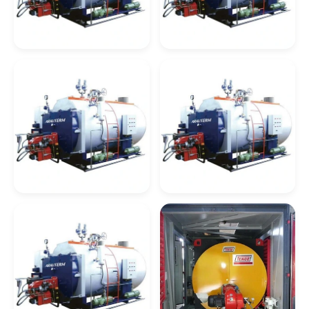
Empresas De Serviços De Caldeiraria Sp
Serviços De Caldeiraria Em Sp
Caldeira De
Caldeira De
Recuperação
Recuperação De
Empresas De Caldeiraria Em Rj
Celulose
Calor
Empresas De Serviços De Caldeiraria Rj
Caldeiraria Industrial Em Rj
Caldeiraria Pesada Rj
Caldeira De
Caldeira De
Recuperação De
Recuperação
Caldeiras Industriais Rj
Vapor
Quimica
Caldeira A Óleo
Lavadores De Gases Para Caldeiras