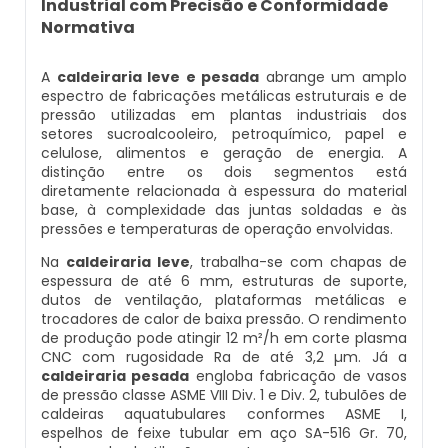
Industrial com Precisão e Conformidade
Caldeira Flamotubular Venda
Caldeira A Vapor Industrial A Venda
Caldeira A Gás Natural Preço
Empresa Que Fazem Montagem De Caldeiras
Normativa
Inspeção Caldeiras Vasos De Pressão
Caldeira Flamotubular Vertical
Caldeira A Vapor Para Cozinha Industrial
Caldeira A Gás Preço
A
caldeiraria leve e pesada
abrange um amplo
Empresas De Caldeiraria
Inspeção De Caldeiras
espectro de fabricações metálicas estruturais e de
Caldeira Fogotubular
Caldeira A Vapor Para Sauna
Caldeira A Gás Roca
pressão utilizadas em plantas industriais dos
Empresas De Caldeiraria E Montagem Industrial
setores sucroalcooleiro, petroquímico, papel e
Inspeção De Caldeiras A Vapor
celulose, alimentos e geração de energia. A
Caldeira Fogotubular Horizontal
Caldeira A Vapor Pequena
Caldeira A Gás Usada
distinção entre os dois segmentos está
Empresas De Montagem De Caldeiras
Inspeção De Caldeiras E Vasos De Pressão
diretamente relacionada à espessura do material
base, à complexidade das juntas soldadas e às
Caldeira Fogotubular Vertical
Caldeira A Vapor Preço
Caldeira A Gás Vulcano
pressões e temperaturas de operação envolvidas.
Manutenção De Caldeiras
Inspeção De Caldeiras Flamotubulares
Na
caldeiraria leve
, trabalha-se com chapas de
Caldeira Horizontal
Caldeira A Vapor Vertical
Caldeira De Aquecimento A Gás
espessura de até 6 mm, estruturas de suporte,
Manutenção De Caldeiras A Gásoleo
Inspeção De Caldeiras Preço
dutos de ventilação, plataformas metálicas e
trocadores de calor de baixa pressão. O rendimento
Caldeira Industrial
Caldeira De Vapor
Caldeira De Aquecimento Central A Gás
Manutenção De Caldeiras A Lenha
de produção pode atingir 12 m²/h em corte plasma
Inspeção De Caldeiras Profissional Habilitado
CNC com rugosidade Ra de até 3,2 µm. Já a
Caldeira Industrial A Gás
Caldeira De Vapor A Gás
Caldeira Mural A Gás
caldeiraria pesada
engloba fabricação de vasos
Manutenção De Caldeiras A Vapor
de pressão classe ASME VIII Div. 1 e Div. 2, tubulões de
Inspeção De Integridade De Caldeiras
caldeiras aquatubulares conformes ASME I,
Caldeira Industrial A Lenha
Caldeira De Vapor A Venda
Caldeira Mural A Gás Preço
espelhos de feixe tubular em aço SA-516 Gr. 70,
Manutenção De Caldeiras E Aquecedores
Inspeção De Integridade Em Caldeiras