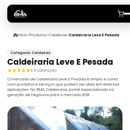
Início
Produtos
Caldeiras
Caldeiraria Leve E Pesada
Início
Quem Somos
Categoria: Caldeiras
Caldeiraria Leve E Pesada
Produtos
4.9 satisfação
O mercado de Caldeiraria Leve E Pesada é amplo e conta
Caldeiras
Anuncie
com produtos e serviços que podem ser úteis em diversas
aplicações. No BMA Caldeiraria, portal especializado na
geração de negócios para o mercado B2B.
Automação De Caldeiras
Inspecao Feitas Em Caldeiras
Caldeira De Recuperação
Cotação Inspeção De Caldeiras
Montagem De Caldeira
Caldeira De Recuperação Celulose
Cotar Inspeção De Caldeiras
Empresa De Montagem De Caldeiras A Gás
Caldeiras A Vapor