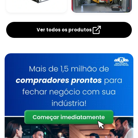
Manutenção De Caldeiras A Gás Sp
Caldeira De Tubos
Caldeira
Verticais
Flamotubular
Caldeira De Fluido Térmico
Ver todos os produtos
Limpeza Química De Caldeiras
Manutenção De Caldeiras A Gasóleo Sp
Caldeiraria
Manutenção De Caldeiras E Aquecedores Sp
Caldeiraria De Manutenção Industrial
Serviço De Manutenção De Caldeiras Industrial