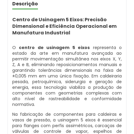
Caldeira Flamotubular Venda
Caldeira A Vapor Industrial A Venda
Caldeira A Gás Natural Preço
Descrição
Empresas Que Inspecionam Caldeiras
Empresa De Montagem De Caldeiras Gás
Caldeira Flamotubular Vertical
Caldeira A Vapor Para Cozinha Industrial
Caldeira A Gás Preço
Centro de Usinagem 5 Eixos: Precisão
Roca
Inspeção Caldeiras Vasos De Pressão
Dimensional e Eficiência Operacional em
Manufatura Industrial
Caldeira Fogotubular
Caldeira A Vapor Para Sauna
Caldeira A Gás Roca
Empresa Que Fazem Montagem De
Inspeção De Caldeiras
Caldeiras
O
centro de usinagem 5 eixos
representa o
Caldeira Fogotubular Horizontal
Caldeira A Vapor Pequena
Caldeira A Gás Usada
estado da arte em manufatura avançada ao
Inspeção De Caldeiras A Vapor
Empresas De Caldeiraria
permitir movimentação simultânea nos eixos X, Y,
Z, A e B, eliminando reposicionamentos manuais e
Caldeira Fogotubular Vertical
Caldeira A Vapor Preço
Caldeira A Gás Vulcano
Inspeção De Caldeiras E Vasos De Pressão
garantindo tolerâncias dimensionais na faixa de
Empresas De Caldeiraria E Montagem
±0,005 mm em uma única fixação. Em caldeiraria
Industrial
Caldeira Horizontal
Caldeira A Vapor Vertical
Caldeira De Aquecimento A Gás
pesada, petroquímica, siderurgia e geração de
Inspeção De Caldeiras Flamotubulares
energia, essa tecnologia viabiliza a produção de
componentes com geometrias complexas com
Empresas De Montagem De Caldeiras
Caldeira Industrial
Caldeira De Vapor
Caldeira De Aquecimento Central A Gás
alto nível de rastreabilidade e conformidade
Inspeção De Caldeiras Preço
normativa.
Manutenção De Caldeiras
Caldeira Industrial A Gás
Caldeira De Vapor A Gás
Caldeira Mural A Gás
Na fabricação de componentes para caldeiras e
Inspeção De Caldeiras Profissional
vasos de pressão, a usinagem 5 eixos é essencial
Habilitado
para flanges com perfis assimétricos, carcaças de
Manutenção De Caldeiras A Gásoleo
Caldeira Industrial A Lenha
Caldeira De Vapor A Venda
Caldeira Mural A Gás Preço
válvulas de controle de vapor, espelhos de