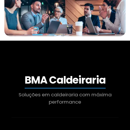
Caldeiraria De Manutenção Industrial
Serviço De Manutenção De Caldeiras
Industrial
Caldeirarias Em Sp
Inspeção E Manutenção De Caldeiras
Manutenção De Caldeiras Preço
BMA Caldeiraria
Caldeira A Lenha
Soluções em caldeiraria com máxima
performance
Inspeção De Caldeira A Lenha Industrial
Serviço De Manutenção De Caldeiras Sp