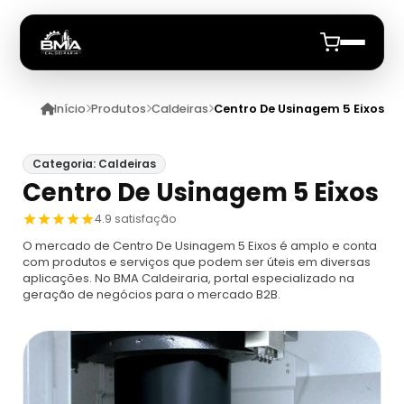
Início
Produtos
Caldeiras
Centro De Usinagem 5 Eixos
Início
Quem Somos
Categoria: Caldeiras
Centro De Usinagem 5 Eixos
Produtos
4.9 satisfação
O mercado de Centro De Usinagem 5 Eixos é amplo e conta
Caldeiras
Anuncie
com produtos e serviços que podem ser úteis em diversas
aplicações. No BMA Caldeiraria, portal especializado na
geração de negócios para o mercado B2B.
Automação De Caldeiras
Inspecao Feitas Em Caldeiras
Caldeira De Recuperação
Cotação Inspeção De Caldeiras
Montagem De Caldeira
Caldeira De Recuperação Celulose
Cotar Inspeção De Caldeiras
Empresa De Montagem De Caldeiras A Gás
Caldeiras A Vapor