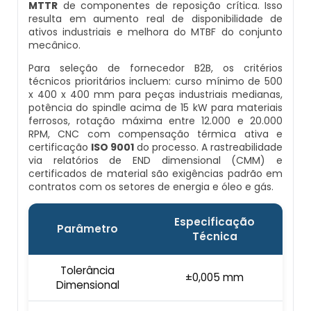
MTTR
de componentes de reposição crítica. Isso
Caldeiras E Vasos De Pressão
resulta em aumento real de disponibilidade de
Inspeção Dimensional De Caldeiraria E
ativos industriais e melhora do MTBF do conjunto
Montagem De Caldeiras A Vapor
Distribuidor De Caldeira A Vapor
Peças Para Caldeira A Gás
Tubulação
mecânico.
Comprar Caldeira
Para seleção de fornecedor B2B, os critérios
Montagem De Caldeiras Preço
Empresa De Caldeira A Vapor
Queimador De Caldeira A Gás
Inspeção Em Caldeiras
técnicos prioritários incluem: curso mínimo de 500
Controle E Automação De Caldeiras
x 400 x 400 mm para peças industriais medianas,
Montagem De Caldeiras A Gás
Fabrica De Caldeira A Vapor
Queimador Para Caldeira A Gás
potência do spindle acima de 15 kW para materiais
Inspeção Em Caldeiras Aquatubulares
ferrosos, rotação máxima entre 12.000 e 20.000
Curso De Segurança Na Operação De
RPM, CNC com compensação térmica ativa e
Caldeiras
Montagem De Caldeiras A Lenha
Fabricante De Caldeira A Vapor
Serviço De Manutenção Caldeira A Gás
Inspeção Inicial Em Caldeiras
certificação
ISO 9001
do processo. A rastreabilidade
via relatórios de END dimensional (CMM) e
certificados de material são exigências padrão em
Curso Operação De Caldeira
Montagem De Caldeiras A Pellets
Ferro Com Caldeira A Vapor
Valor Caldeira A Gás
Inspeção Nas Caldeiras
contratos com os setores de energia e óleo e gás.
Curso Treinamento De Segurança Na
Montagem De Caldeiras De Aquecimento
Fornecedor De Caldeira A Vapor
Venda Caldeira A Gás
Inspeção Periodica Em Caldeiras
Especificação
Operação De Caldeiras
Parâmetro
Técnica
Montagem De Caldeiras Empresa
Onde Comprar Caldeira A Vapor
Peças De Caldeiras
Manutenção E Inspeção De Caldeiras
Economizador Para Caldeiras
Tolerância
±0,005 mm
Dimensional
Preço Montagem De Caldeira A Gás
Peças Para Caldeira A Vapor
Melhor Caldeira Gás Natural
Plano De Inspeção De Caldeiras
Empresa De Serviços Caldeiraria