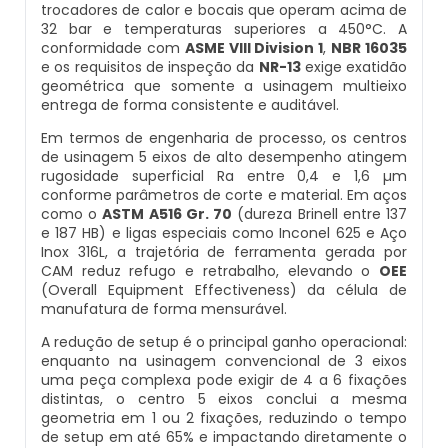
trocadores de calor e bocais que operam acima de
Inspeção De Integridade De Caldeiras
Manutenção De Caldeiras A Lenha
Caldeira Industrial Preço
Caldeira De Vapor Eletrica
Caldeira Mural A Gás Roca
32 bar e temperaturas superiores a 450°C. A
conformidade com
ASME VIII Division 1
,
NBR 16035
e os requisitos de inspeção da
NR-13
exige exatidão
Inspeção De Integridade Em Caldeiras
Manutenção De Caldeiras A Vapor
Caldeira Vertical
Caldeira Em Vapor
Comprar Caldeira A Gás
geométrica que somente a usinagem multieixo
entrega de forma consistente e auditável.
Inspeção De Segurança Caldeira
Manutenção De Caldeiras E Aquecedores
Caldeiraria De Fabricação E Montagem
Caldeira Geradora De Vapor A Lenha
Cotação De Caldeira A Gás
Em termos de engenharia de processo, os centros
Industrial
de usinagem 5 eixos de alto desempenho atingem
Inspeção De Segurança De Caldeiras
rugosidade superficial Ra entre 0,4 e 1,6 µm
Manutenção De Caldeiras Em Sp
Caldeira Locomotiva A Vapor
Distribuidor De Caldeira A Gás
conforme parâmetros de corte e material. Em aços
Caldeiraria E Montagem Industrial
como o
ASTM A516 Gr. 70
(dureza Brinell entre 137
Inspeção De Segurança Em Caldeiras
e 187 HB) e ligas especiais como Inconel 625 e Aço
Manutenção De Caldeiras Industriais
Caldeira Usada A Venda
Empresa De Caldeira A Gás
Inox 316L, a trajetória de ferramenta gerada por
Caldeiraria Industrial
CAM reduz refugo e retrabalho, elevando o
OEE
Inspeção De Segurança Em Caldeiras E
Manutenção Em Caldeiras De Alta Pressão
Caldeira Vapor A Lenha
Empresa De Manutenção De Caldeira A Gás
(Overall Equipment Effectiveness) da célula de
Vasos De Pressão
manufatura de forma mensurável.
Caldeiraria Pesada
Manutenção Preventiva Caldeiras
Compra E Venda De Caldeiras Usadas
Fornecedor De Caldeira A Gás
A redução de setup é o principal ganho operacional:
Inspeção De Segurança Em Vasos De
enquanto na usinagem convencional de 3 eixos
Caldeiras De Recuperação De Calor Sensivel
Pressão
uma peça complexa pode exigir de 4 a 6 fixações
Montagem Caldeiras
Comprar Caldeira A Vapor
Manutenção De Caldeira A Gás
distintas, o centro 5 eixos conclui a mesma
Caldeiras E Aquecedores
geometria em 1 ou 2 fixações, reduzindo o tempo
Inspeção Dimensional De Caldeiraria
de setup em até 65% e impactando diretamente o
Montagem De Caldeiras
Comprar Caldeira De Vapor
Onde Comprar Caldeira A Gás