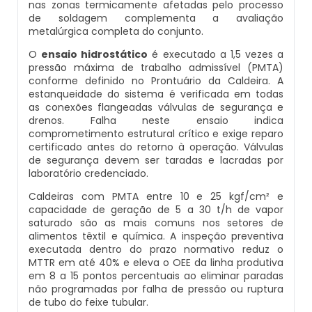
nas zonas termicamente afetadas pelo processo
Caldeiras E Vasos De Pressão
de soldagem complementa a avaliação
Inspeção Dimensional De Caldeiraria E
metalúrgica completa do conjunto.
Montagem De Caldeiras A Vapor
Distribuidor De Caldeira A Vapor
Peças Para Caldeira A Gás
Tubulação
Comprar Caldeira
O
ensaio hidrostático
é executado a 1,5 vezes a
pressão máxima de trabalho admissível (PMTA)
Montagem De Caldeiras Preço
Empresa De Caldeira A Vapor
Queimador De Caldeira A Gás
Inspeção Em Caldeiras
conforme definido no Prontuário da Caldeira. A
Controle E Automação De Caldeiras
estanqueidade do sistema é verificada em todas
Montagem De Caldeiras A Gás
Fabrica De Caldeira A Vapor
Queimador Para Caldeira A Gás
as conexões flangeadas válvulas de segurança e
Inspeção Em Caldeiras Aquatubulares
drenos. Falha neste ensaio indica
Curso De Segurança Na Operação De
comprometimento estrutural crítico e exige reparo
Caldeiras
Montagem De Caldeiras A Lenha
Fabricante De Caldeira A Vapor
Serviço De Manutenção Caldeira A Gás
Inspeção Inicial Em Caldeiras
certificado antes do retorno à operação. Válvulas
de segurança devem ser taradas e lacradas por
laboratório credenciado.
Curso Operação De Caldeira
Montagem De Caldeiras A Pellets
Ferro Com Caldeira A Vapor
Valor Caldeira A Gás
Inspeção Nas Caldeiras
Caldeiras com PMTA entre 10 e 25 kgf/cm² e
capacidade de geração de 5 a 30 t/h de vapor
Curso Treinamento De Segurança Na
Montagem De Caldeiras De Aquecimento
Fornecedor De Caldeira A Vapor
Venda Caldeira A Gás
Inspeção Periodica Em Caldeiras
saturado são as mais comuns nos setores de
Operação De Caldeiras
alimentos têxtil e química. A inspeção preventiva
executada dentro do prazo normativo reduz o
Montagem De Caldeiras Empresa
Onde Comprar Caldeira A Vapor
Peças De Caldeiras
Manutenção E Inspeção De Caldeiras
MTTR em até 40% e eleva o OEE da linha produtiva
Economizador Para Caldeiras
em 8 a 15 pontos percentuais ao eliminar paradas
Preço Montagem De Caldeira A Gás
Peças Para Caldeira A Vapor
Melhor Caldeira Gás Natural
não programadas por falha de pressão ou ruptura
Plano De Inspeção De Caldeiras
Empresa De Serviços Caldeiraria
de tubo do feixe tubular.