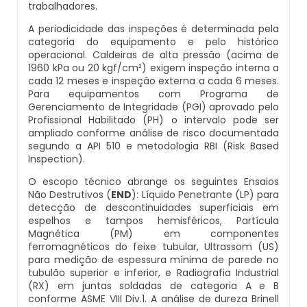
trabalhadores.
Inspeção De Integridade De Caldeiras
Manutenção De Caldeiras A Lenha
Caldeira Industrial Preço
Caldeira De Vapor Eletrica
Caldeira Mural A Gás Roca
A periodicidade das inspeções é determinada pela
categoria do equipamento e pelo histórico
Inspeção De Integridade Em Caldeiras
Manutenção De Caldeiras A Vapor
operacional. Caldeiras de alta pressão (acima de
Caldeira Vertical
Caldeira Em Vapor
Comprar Caldeira A Gás
1960 kPa ou 20 kgf/cm²) exigem inspeção interna a
cada 12 meses e inspeção externa a cada 6 meses.
Inspeção De Segurança Caldeira
Manutenção De Caldeiras E Aquecedores
Caldeiraria De Fabricação E Montagem
Caldeira Geradora De Vapor A Lenha
Cotação De Caldeira A Gás
Para equipamentos com Programa de
Industrial
Gerenciamento de Integridade (PGI) aprovado pelo
Inspeção De Segurança De Caldeiras
Profissional Habilitado (PH) o intervalo pode ser
Manutenção De Caldeiras Em Sp
Caldeira Locomotiva A Vapor
Distribuidor De Caldeira A Gás
ampliado conforme análise de risco documentada
Caldeiraria E Montagem Industrial
segundo a API 510 e metodologia RBI (Risk Based
Inspeção De Segurança Em Caldeiras
Inspection).
Manutenção De Caldeiras Industriais
Caldeira Usada A Venda
Empresa De Caldeira A Gás
Caldeiraria Industrial
O escopo técnico abrange os seguintes Ensaios
Inspeção De Segurança Em Caldeiras E
Não Destrutivos (
END
): Líquido Penetrante (LP) para
Manutenção Em Caldeiras De Alta Pressão
Caldeira Vapor A Lenha
Empresa De Manutenção De Caldeira A Gás
Vasos De Pressão
detecção de descontinuidades superficiais em
Caldeiraria Pesada
espelhos e tampos hemisféricos, Partícula
Manutenção Preventiva Caldeiras
Compra E Venda De Caldeiras Usadas
Fornecedor De Caldeira A Gás
Magnética (PM) em componentes
Inspeção De Segurança Em Vasos De
ferromagnéticos do feixe tubular, Ultrassom (US)
Caldeiras De Recuperação De Calor Sensivel
Pressão
para medição de espessura mínima de parede no
Montagem Caldeiras
Comprar Caldeira A Vapor
Manutenção De Caldeira A Gás
tubulão superior e inferior, e Radiografia Industrial
Caldeiras E Aquecedores
(RX) em juntas soldadas de categoria A e B
Inspeção Dimensional De Caldeiraria
conforme ASME VIII Div.1. A análise de dureza Brinell
Montagem De Caldeiras
Comprar Caldeira De Vapor
Onde Comprar Caldeira A Gás