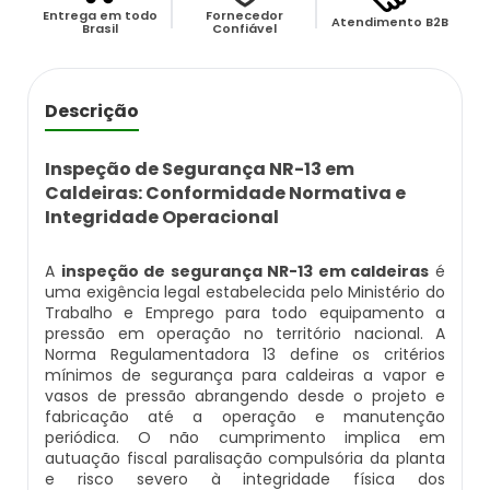
Caldeira Flamotubular Venda
Caldeira A Vapor Industrial A Venda
Caldeira A Gás Natural Preço
Entrega em todo
Fornecedor
Atendimento B2B
Empresas Que Inspecionam Caldeiras
Brasil
Confiável
Empresa De Montagem De Caldeiras Gás
Caldeira Flamotubular Vertical
Caldeira A Vapor Para Cozinha Industrial
Caldeira A Gás Preço
Roca
Inspeção Caldeiras Vasos De Pressão
Descrição
Caldeira Fogotubular
Caldeira A Vapor Para Sauna
Caldeira A Gás Roca
Empresa Que Fazem Montagem De
Inspeção De Caldeiras
Caldeiras
Inspeção de Segurança NR-13 em
Caldeira Fogotubular Horizontal
Caldeira A Vapor Pequena
Caldeira A Gás Usada
Caldeiras: Conformidade Normativa e
Inspeção De Caldeiras A Vapor
Empresas De Caldeiraria
Integridade Operacional
Caldeira Fogotubular Vertical
Caldeira A Vapor Preço
Caldeira A Gás Vulcano
Inspeção De Caldeiras E Vasos De Pressão
Empresas De Caldeiraria E Montagem
A
inspeção de segurança NR-13 em caldeiras
é
uma exigência legal estabelecida pelo Ministério do
Industrial
Caldeira Horizontal
Caldeira A Vapor Vertical
Caldeira De Aquecimento A Gás
Inspeção De Caldeiras Flamotubulares
Trabalho e Emprego para todo equipamento a
pressão em operação no território nacional. A
Empresas De Montagem De Caldeiras
Caldeira Industrial
Caldeira De Vapor
Caldeira De Aquecimento Central A Gás
Norma Regulamentadora 13 define os critérios
Inspeção De Caldeiras Preço
mínimos de segurança para caldeiras a vapor e
vasos de pressão abrangendo desde o projeto e
Manutenção De Caldeiras
Caldeira Industrial A Gás
Caldeira De Vapor A Gás
Caldeira Mural A Gás
fabricação até a operação e manutenção
Inspeção De Caldeiras Profissional
periódica. O não cumprimento implica em
Habilitado
autuação fiscal paralisação compulsória da planta
Manutenção De Caldeiras A Gásoleo
Caldeira Industrial A Lenha
Caldeira De Vapor A Venda
Caldeira Mural A Gás Preço
e risco severo à integridade física dos