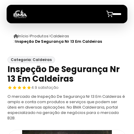
Início
Produtos
Caldeiras
Início
Inspeção De Segurança Nr 13 Em Caldeiras
Quem Somos
Categoria: Caldeiras
Inspeção De Segurança Nr
Produtos
13 Em Caldeiras
Caldeiras
Anuncie
4.9 satisfação
O mercado de Inspeção De Segurança Nr 13 Em Caldeiras é
Automação De Caldeiras
Inspecao Feitas Em Caldeiras
amplo e conta com produtos e serviços que podem ser
úteis em diversas aplicações. No BMA Caldeiraria, portal
especializado na geração de negócios para o mercado
Caldeira De Recuperação
Cotação Inspeção De Caldeiras
Montagem De Caldeira
B2B.
Caldeira De Recuperação Celulose
Cotar Inspeção De Caldeiras
Empresa De Montagem De Caldeiras A Gás
Caldeiras A Vapor