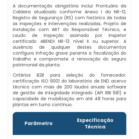
Preço Montagem De Caldeira A Lenha
Preço Caldeira A Vapor
Caldeiras A Gás Natural Condensação
A documentação obrigatória inclui: Prontuário da
Prestadores De Serviços Em Inspeção De
Fabricante De Tubos Para Caldeira
Caldeira atualizado conforme Anexo I da NR-13,
Preços
Caldeiras
Registro de Segurança (RS) com histórico de todas
Preço Montagem De Caldeira A Vapor
Queimadores Para Caldeira A Vapor
as inspeções e intervenções realizadas, Projeto de
Fabricantes De Caldeiras Industriais
instalação com ART do Responsável Técnico, e
Profissionais Para Inspecionar Caldeiras
Laudo de Inspeção assinado por Inspetor
Preço Montagem De Caldeira De
Tubos Para Caldeira A Vapor
certificado ABENDI NR-13 nível II ou superior. A
Peças Para Caldeira
Aquecimento
Profissionais Que Inspecionam Caldeiras
ausência de qualquer destes documentos
configura infração grave perante a fiscalização do
Caldeira Geradora De Vapor
Pré Aquecedor De Ar Para Caldeira
trabalho e compromete a renovação do seguro
Preço Montagem De Caldeira Gás Natural
Profissional Habilitado Para Inspeção De
patrimonial da planta.
Caldeiras
Caldeira Industrial A Vapor
Preço Caldeiras
Critérios B2B para seleção do fornecedor:
Preço Montagem De Caldeira Gás Roca
certificação ISO 9001 do laboratório de END acervo
Serviço De Inspeção De Caldeiras
Mini Caldeira Geradora De Vapor
técnico com mais de 200 laudos anuais software
Preço Caldeiras Industriais
Preço Montagem De Caldeiras
de gestão de integridade integrado (API RBI 581) e
capacidade de mobilização em até 48 horas para
Valor De Inspeção De Caldeiras
Caldeira Para Geração De Vapor
plantas em turno contínuo.
Prestação De Serviços De Caldeiraria
Preço Montagem De Caldeiras
Aquatubulares
Manutenção De Caldeiras A Gasóleo Rj
Mini Caldeira A Vapor
Especificação
Parâmetro
Queimador Caldeira Diesel
Técnica
Preço Montagem De Caldeiras
Manutenção De Caldeiras Em Rj
Caldeira A Vapor E Geração De Energia