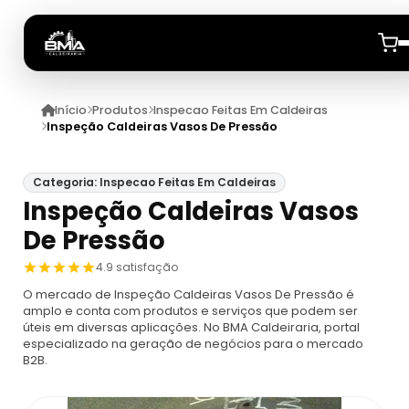
Início
Produtos
Inspecao Feitas Em Caldeiras
Início
Inspeção Caldeiras Vasos De Pressão
Quem Somos
Categoria: Inspecao Feitas Em Caldeiras
Inspeção Caldeiras Vasos
Produtos
De Pressão
Caldeiras
Anuncie
4.9 satisfação
O mercado de Inspeção Caldeiras Vasos De Pressão é
Automação De Caldeiras
Inspecao Feitas Em Caldeiras
amplo e conta com produtos e serviços que podem ser
úteis em diversas aplicações. No BMA Caldeiraria, portal
especializado na geração de negócios para o mercado
Caldeira De Recuperação
Cotação Inspeção De Caldeiras
Montagem De Caldeira
B2B.
Caldeira De Recuperação Celulose
Cotar Inspeção De Caldeiras
Empresa De Montagem De Caldeiras A Gás
Caldeiras A Vapor