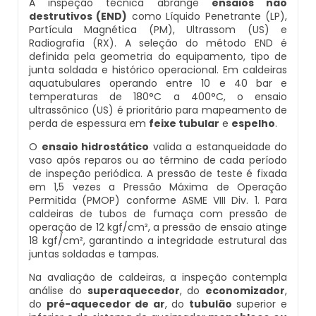
A inspeção técnica abrange
ensaios não
destrutivos (END)
como Líquido Penetrante (LP),
Caldeira Industrial Preço
Inspeção De Segurança Caldeira
Caldeira De Vapor Eletrica
Caldeira Mural A Gás Roca
Partícula Magnética (PM), Ultrassom (US) e
Manutenção De Caldeiras Em Sp
Radiografia (RX). A seleção do método END é
definida pela geometria do equipamento, tipo de
Caldeira Vertical
Inspeção De Segurança De Caldeiras
Caldeira Em Vapor
Comprar Caldeira A Gás
Manutenção De Caldeiras Industriais
junta soldada e histórico operacional. Em caldeiras
aquatubulares operando entre 10 e 40 bar e
Caldeiraria De Fabricação E Montagem Industrial
Inspeção De Segurança Em Caldeiras
Caldeira Geradora De Vapor A Lenha
Cotação De Caldeira A Gás
temperaturas de 180°C a 400°C, o ensaio
Manutenção Em Caldeiras De Alta Pressão
ultrassônico (US) é prioritário para mapeamento de
perda de espessura em
feixe tubular
e
espelho
.
Caldeiraria E Montagem Industrial
Inspeção De Segurança Em Caldeiras E Vasos De
Caldeira Locomotiva A Vapor
Distribuidor De Caldeira A Gás
Manutenção Preventiva Caldeiras
Pressão
O
ensaio hidrostático
valida a estanqueidade do
vaso após reparos ou ao término de cada período
Caldeiraria Industrial
Caldeira Usada A Venda
Empresa De Caldeira A Gás
de inspeção periódica. A pressão de teste é fixada
Montagem Caldeiras
Inspeção De Segurança Em Vasos De Pressão
em 1,5 vezes a Pressão Máxima de Operação
Permitida (PMOP) conforme ASME VIII Div. 1. Para
Caldeiraria Pesada
Caldeira Vapor A Lenha
Empresa De Manutenção De Caldeira A Gás
caldeiras de tubos de fumaça com pressão de
Montagem De Caldeiras
Inspeção Dimensional De Caldeiraria
operação de 12 kgf/cm², a pressão de ensaio atinge
Caldeiras De Recuperação De Calor Sensivel
Compra E Venda De Caldeiras Usadas
Fornecedor De Caldeira A Gás
18 kgf/cm², garantindo a integridade estrutural das
Montagem De Caldeiras A Vapor
juntas soldadas e tampas.
Inspeção Dimensional De Caldeiraria E Tubulação
Caldeiras E Aquecedores
Comprar Caldeira A Vapor
Manutenção De Caldeira A Gás
Na avaliação de caldeiras, a inspeção contempla
Montagem De Caldeiras Preço
análise do
superaquecedor
, do
economizador
,
Inspeção Em Caldeiras
do
pré-aquecedor de ar
, do
tubulão
superior e
Caldeiras E Vasos De Pressão
Comprar Caldeira De Vapor
Onde Comprar Caldeira A Gás