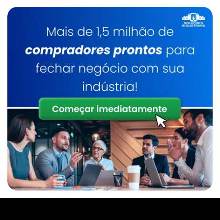
Caldeira A Lenha Vertical
Inspeção De Caldeira De Gás
Serviço De Manutenção Em Caldeiras
Caldeira Biomassa
Serviço Manutenção Caldeira Gás Natural
Manutenção Em Caldeiras Industriais Em Sp
Manutenção De Caldeira A Gás Industrial
Caldeira Biomassa Horizontal
Onde Encontrar Inspeção De Caldeira