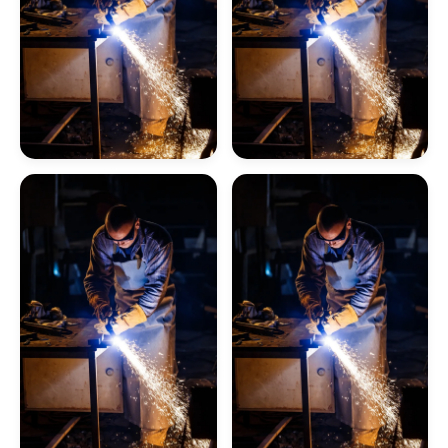
Manutenção De Caldeiras A Gás Sp
Caldeira De Fluido Térmico
Limpeza Química De Caldeiras
Empresa De Inspeção
Empresa De Inspeção
Manutenção De Caldeiras A Gasóleo Sp
De Caldeiras
De Caldeiras A Vapor
Caldeiraria
Manutenção De Caldeiras E Aquecedores Sp
Caldeiraria De Manutenção Industrial
Serviço De Manutenção De Caldeiras Industrial