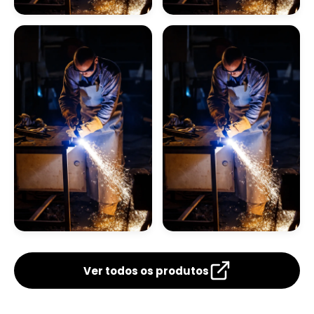
Caldeirarias Em Sp
Empresa De Inspeção
Empresa De Inspeção
De Caldeiras
De Caldeiras
Inspeção E Manutenção De Caldeiras
Aquatubulares
Flamotubulares
Manutenção De Caldeiras Preço
Caldeira A Lenha
Inspeção De Caldeira A Lenha Industrial
Serviço De Manutenção De Caldeiras Sp
Caldeira A Lenha Preço
Empresa Inspeção De
Empresas Para Fazer
Caldeira
Inspeção De
Inspeção De Caldeira Gás Natural
Caldeiras
Ver todos os produtos
Manutenção E Inspeção De Caldeiras Sp