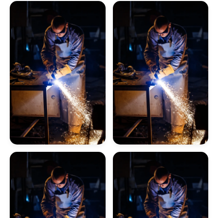
Empresas De Serviços De Caldeiraria Sp
Serviços De Caldeiraria Em Sp
Empresas De Caldeiraria Em Rj
Empresas De Serviços De Caldeiraria Rj
Caldeiraria Industrial Em Rj
Caldeiraria Pesada Rj
Cotação Inspeção De
Cotar Inspeção De
Caldeiras Industriais Rj
Caldeiras
Caldeiras
Caldeira A Óleo
Lavadores De Gases Para Caldeiras