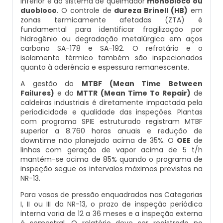
inferior e do sistema de queimador
monobloco ou
Montagem De Caldeiras A Gás
Inspeção Em Caldeiras Aquatubulares
duobloco
. O controle de
dureza Brinell (HB)
em
zonas termicamente afetadas (ZTA) é
Comprar Caldeira
Distribuidor De Caldeira A Vapor
Peças Para Caldeira A Gás
fundamental para identificar fragilização por
Montagem De Caldeiras A Lenha
Inspeção Inicial Em Caldeiras
hidrogênio ou degradação metalúrgica em aços
carbono SA-178 e SA-192. O refratário e o
Controle E Automação De Caldeiras
Empresa De Caldeira A Vapor
Queimador De Caldeira A Gás
isolamento térmico também são inspecionados
Montagem De Caldeiras A Pellets
Inspeção Nas Caldeiras
quanto à aderência e espessura remanescente.
Curso De Segurança Na Operação De Caldeiras
Fabrica De Caldeira A Vapor
Queimador Para Caldeira A Gás
A gestão do
MTBF (Mean Time Between
Montagem De Caldeiras De Aquecimento
Inspeção Periodica Em Caldeiras
Failures)
e do
MTTR (Mean Time To Repair)
de
Curso Operação De Caldeira
Fabricante De Caldeira A Vapor
Serviço De Manutenção Caldeira A Gás
caldeiras industriais é diretamente impactada pela
Montagem De Caldeiras Empresa
periodicidade e qualidade das inspeções. Plantas
Manutenção E Inspeção De Caldeiras
com programa SPIE estruturado registram MTBF
Curso Treinamento De Segurança Na Operação D
Ferro Com Caldeira A Vapor
Valor Caldeira A Gás
superior a 8.760 horas anuais e redução de
Preço Montagem De Caldeira A Gás
Caldeiras
Plano De Inspeção De Caldeiras
downtime não planejado acima de 35%. O
OEE
de
linhas com geração de vapor acima de 5 t/h
Fornecedor De Caldeira A Vapor
Venda Caldeira A Gás
mantém-se acima de 85% quando o programa de
Preço Montagem De Caldeira A Lenha
Economizador Para Caldeiras
Prestadores De Serviços Em Inspeção De Caldeira
inspeção segue os intervalos máximos previstos na
NR-13.
Onde Comprar Caldeira A Vapor
Peças De Caldeiras
Preço Montagem De Caldeira A Vapor
Empresa De Serviços Caldeiraria
Profissionais Para Inspecionar Caldeiras
Para vasos de pressão enquadrados nas Categorias
I, II ou III da NR-13, o prazo de inspeção periódica
Peças Para Caldeira A Vapor
Melhor Caldeira Gás Natural
interna varia de 12 a 36 meses e a inspeção externa
Preço Montagem De Caldeira De Aquecimento
Fabricante De Tubos Para Caldeira
Profissionais Que Inspecionam Caldeiras
é semestral. O relatório deve ser registrado no