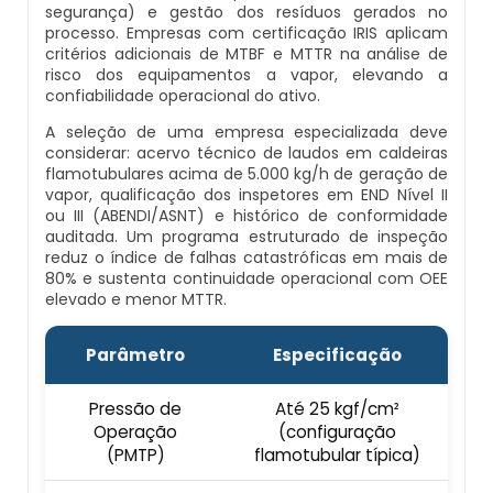
segurança) e gestão dos resíduos gerados no
Preço Montagem De Caldeira A Lenha
Preço Caldeira A Vapor
Caldeiras A Gás Natural Condensação
Prestadores De Serviços Em Inspeção De
processo. Empresas com certificação IRIS aplicam
Fabricante De Tubos Para Caldeira
Preços
Caldeiras
critérios adicionais de MTBF e MTTR na análise de
Preço Montagem De Caldeira A Vapor
risco dos equipamentos a vapor, elevando a
Queimadores Para Caldeira A Vapor
Fabricantes De Caldeiras Industriais
confiabilidade operacional do ativo.
Profissionais Para Inspecionar Caldeiras
Preço Montagem De Caldeira De
A seleção de uma empresa especializada deve
Tubos Para Caldeira A Vapor
Peças Para Caldeira
considerar: acervo técnico de laudos em caldeiras
Aquecimento
Profissionais Que Inspecionam Caldeiras
flamotubulares acima de 5.000 kg/h de geração de
Caldeira Geradora De Vapor
vapor, qualificação dos inspetores em END Nível II
Pré Aquecedor De Ar Para Caldeira
Preço Montagem De Caldeira Gás Natural
ou III (ABENDI/ASNT) e histórico de conformidade
Profissional Habilitado Para Inspeção De
auditada. Um programa estruturado de inspeção
Caldeiras
Caldeira Industrial A Vapor
reduz o índice de falhas catastróficas em mais de
Preço Caldeiras
Preço Montagem De Caldeira Gás Roca
80% e sustenta continuidade operacional com OEE
elevado e menor MTTR.
Serviço De Inspeção De Caldeiras
Mini Caldeira Geradora De Vapor
Preço Caldeiras Industriais
Preço Montagem De Caldeiras
Parâmetro
Especificação
Valor De Inspeção De Caldeiras
Caldeira Para Geração De Vapor
Prestação De Serviços De Caldeiraria
Preço Montagem De Caldeiras
Pressão de
Até 25 kgf/cm²
Aquatubulares
Manutenção De Caldeiras A Gasóleo Rj
Mini Caldeira A Vapor
Operação
(configuração
Queimador Caldeira Diesel
(PMTP)
flamotubular típica)
Preço Montagem De Caldeiras
Manutenção De Caldeiras Em Rj
Caldeira A Vapor E Geração De Energia