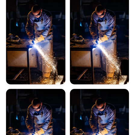
Caldeiras
Caldeiras
Caldeira A Óleo
Lavadores De Gases Para Caldeiras
Manutenção De Caldeiras A Gás Sp
Caldeira De Fluido Térmico
Limpeza Química De Caldeiras
Empresa De Inspeção
Empresa De Inspeção
Manutenção De Caldeiras A Gasóleo Sp
De Caldeiras
De Caldeiras A Vapor
Caldeiraria
Manutenção De Caldeiras E Aquecedores Sp