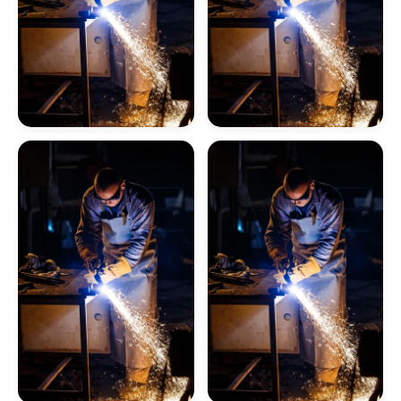
Caldeiraria De Manutenção Industrial
Serviço De Manutenção De Caldeiras
Industrial
Caldeirarias Em Sp
Empresa Inspeção De
Empresas Para Fazer
Caldeira
Inspeção De
Caldeiras
Inspeção E Manutenção De Caldeiras
Manutenção De Caldeiras Preço
Caldeira A Lenha
Inspeção De Caldeira A Lenha Industrial
Serviço De Manutenção De Caldeiras Sp