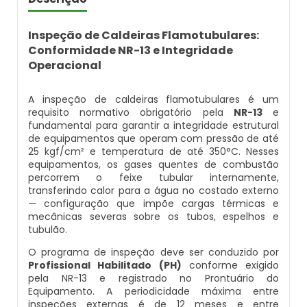
Caldeira Flamotubular Venda
Caldeira A Vapor Industrial A Venda
Caldeira A Gás Natural Preço
Empresas Que Inspecionam Caldeiras
Empresa De Montagem De Caldeiras Gás
Inspeção de Caldeiras Flamotubulares:
Caldeira Flamotubular Vertical
Caldeira A Vapor Para Cozinha Industrial
Caldeira A Gás Preço
Roca
Conformidade NR-13 e Integridade
Inspeção Caldeiras Vasos De Pressão
Operacional
Caldeira Fogotubular
Caldeira A Vapor Para Sauna
Caldeira A Gás Roca
Empresa Que Fazem Montagem De
Inspeção De Caldeiras
Caldeiras
A inspeção de caldeiras flamotubulares é um
requisito normativo obrigatório pela
NR-13
e
Caldeira Fogotubular Horizontal
Caldeira A Vapor Pequena
Caldeira A Gás Usada
Inspeção De Caldeiras A Vapor
fundamental para garantir a integridade estrutural
Empresas De Caldeiraria
de equipamentos que operam com pressão de até
Caldeira Fogotubular Vertical
Caldeira A Vapor Preço
Caldeira A Gás Vulcano
25 kgf/cm² e temperatura de até 350°C. Nesses
Inspeção De Caldeiras E Vasos De Pressão
equipamentos, os gases quentes de combustão
Empresas De Caldeiraria E Montagem
percorrem o feixe tubular internamente,
Industrial
Caldeira Horizontal
Caldeira A Vapor Vertical
Caldeira De Aquecimento A Gás
transferindo calor para a água no costado externo
Inspeção De Caldeiras Flamotubulares
— configuração que impõe cargas térmicas e
mecânicas severas sobre os tubos, espelhos e
Empresas De Montagem De Caldeiras
Caldeira Industrial
Caldeira De Vapor
Caldeira De Aquecimento Central A Gás
tubulão.
Inspeção De Caldeiras Preço
O programa de inspeção deve ser conduzido por
Manutenção De Caldeiras
Caldeira Industrial A Gás
Caldeira De Vapor A Gás
Caldeira Mural A Gás
Profissional Habilitado (PH)
conforme exigido
Inspeção De Caldeiras Profissional
pela NR-13 e registrado no Prontuário do
Habilitado
Manutenção De Caldeiras A Gásoleo
Caldeira Industrial A Lenha
Caldeira De Vapor A Venda
Caldeira Mural A Gás Preço
Equipamento. A periodicidade máxima entre
inspeções externas é de 12 meses e entre