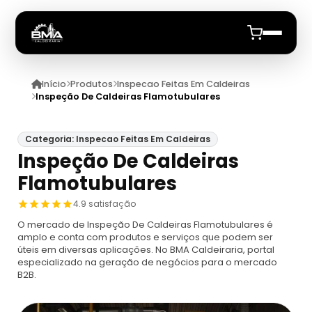
Início
Produtos
Inspecao Feitas Em Caldeiras
Início
Inspeção De Caldeiras Flamotubulares
Quem Somos
Categoria: Inspecao Feitas Em Caldeiras
Inspeção De Caldeiras
Produtos
Flamotubulares
Caldeiras
Anuncie
4.9 satisfação
O mercado de Inspeção De Caldeiras Flamotubulares é
Automação De Caldeiras
Inspecao Feitas Em Caldeiras
amplo e conta com produtos e serviços que podem ser
úteis em diversas aplicações. No BMA Caldeiraria, portal
especializado na geração de negócios para o mercado
Caldeira De Recuperação
Cotação Inspeção De Caldeiras
Montagem De Caldeira
B2B.
Caldeira De Recuperação Celulose
Cotar Inspeção De Caldeiras
Empresa De Montagem De Caldeiras A Gás
Caldeiras A Vapor