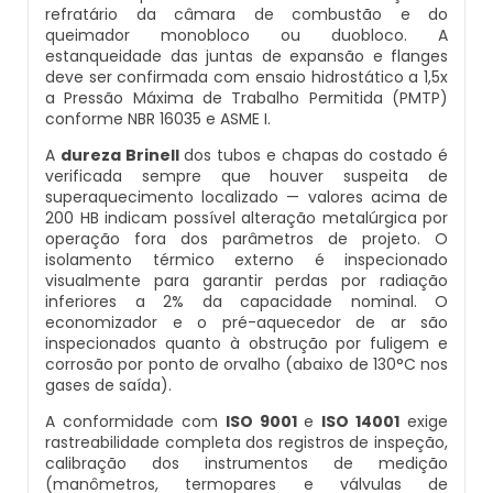
refratário da câmara de combustão e do
Caldeiras E Vasos De Pressão
Inspeção Dimensional De Caldeiraria E
queimador monobloco ou duobloco. A
Montagem De Caldeiras A Vapor
Distribuidor De Caldeira A Vapor
Peças Para Caldeira A Gás
estanqueidade das juntas de expansão e flanges
Tubulação
deve ser confirmada com ensaio hidrostático a 1,5x
Comprar Caldeira
a Pressão Máxima de Trabalho Permitida (PMTP)
Montagem De Caldeiras Preço
Empresa De Caldeira A Vapor
Queimador De Caldeira A Gás
Inspeção Em Caldeiras
conforme NBR 16035 e ASME I.
Controle E Automação De Caldeiras
A
dureza Brinell
dos tubos e chapas do costado é
Montagem De Caldeiras A Gás
Fabrica De Caldeira A Vapor
Queimador Para Caldeira A Gás
Inspeção Em Caldeiras Aquatubulares
verificada sempre que houver suspeita de
Curso De Segurança Na Operação De
superaquecimento localizado — valores acima de
200 HB indicam possível alteração metalúrgica por
Caldeiras
Montagem De Caldeiras A Lenha
Fabricante De Caldeira A Vapor
Serviço De Manutenção Caldeira A Gás
Inspeção Inicial Em Caldeiras
operação fora dos parâmetros de projeto. O
isolamento térmico externo é inspecionado
Curso Operação De Caldeira
visualmente para garantir perdas por radiação
Montagem De Caldeiras A Pellets
Ferro Com Caldeira A Vapor
Valor Caldeira A Gás
Inspeção Nas Caldeiras
inferiores a 2% da capacidade nominal. O
economizador e o pré-aquecedor de ar são
Curso Treinamento De Segurança Na
Montagem De Caldeiras De Aquecimento
Fornecedor De Caldeira A Vapor
Venda Caldeira A Gás
inspecionados quanto à obstrução por fuligem e
Inspeção Periodica Em Caldeiras
Operação De Caldeiras
corrosão por ponto de orvalho (abaixo de 130°C nos
gases de saída).
Montagem De Caldeiras Empresa
Onde Comprar Caldeira A Vapor
Peças De Caldeiras
Manutenção E Inspeção De Caldeiras
Economizador Para Caldeiras
A conformidade com
ISO 9001
e
ISO 14001
exige
rastreabilidade completa dos registros de inspeção,
Preço Montagem De Caldeira A Gás
Peças Para Caldeira A Vapor
Melhor Caldeira Gás Natural
Plano De Inspeção De Caldeiras
calibração dos instrumentos de medição
Empresa De Serviços Caldeiraria
(manômetros, termopares e válvulas de