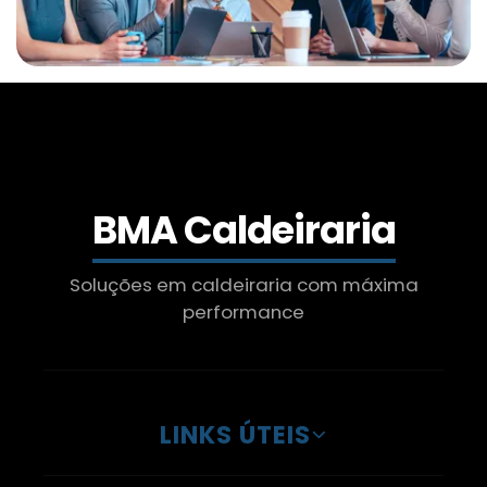
Manutenção De Caldeira A Gás Industrial
Caldeira Biomassa Horizontal
Onde Encontrar Inspeção De Caldeira
Manutenção De Caldeiraria E Usinagem
BMA Caldeiraria
Caldeira Biomassa Preços
Soluções em caldeiraria com máxima
performance
Preço De Inspeção De Caldeira
Cotação Inspeção De Caldeiras Para
Cavaco
LINKS ÚTEIS
Empresa De Caldeira A Biomassa