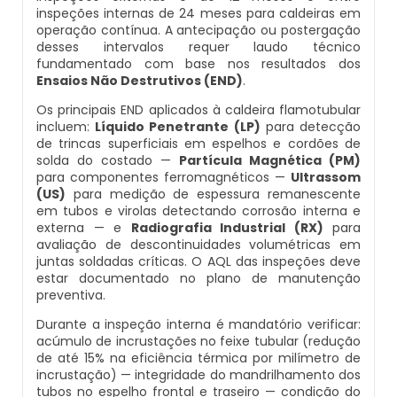
inspeções internas de 24 meses para caldeiras em
Inspeção De Integridade De Caldeiras
Manutenção De Caldeiras A Lenha
Caldeira Industrial Preço
Caldeira De Vapor Eletrica
Caldeira Mural A Gás Roca
operação contínua. A antecipação ou postergação
desses intervalos requer laudo técnico
Inspeção De Integridade Em Caldeiras
fundamentado com base nos resultados dos
Manutenção De Caldeiras A Vapor
Caldeira Vertical
Caldeira Em Vapor
Comprar Caldeira A Gás
Ensaios Não Destrutivos (END)
.
Inspeção De Segurança Caldeira
Os principais END aplicados à caldeira flamotubular
Manutenção De Caldeiras E Aquecedores
Caldeiraria De Fabricação E Montagem
Caldeira Geradora De Vapor A Lenha
Cotação De Caldeira A Gás
incluem:
Líquido Penetrante (LP)
para detecção
Industrial
de trincas superficiais em espelhos e cordões de
Inspeção De Segurança De Caldeiras
solda do costado —
Partícula Magnética (PM)
Manutenção De Caldeiras Em Sp
Caldeira Locomotiva A Vapor
Distribuidor De Caldeira A Gás
para componentes ferromagnéticos —
Ultrassom
Caldeiraria E Montagem Industrial
(US)
para medição de espessura remanescente
Inspeção De Segurança Em Caldeiras
Manutenção De Caldeiras Industriais
Caldeira Usada A Venda
Empresa De Caldeira A Gás
em tubos e virolas detectando corrosão interna e
externa — e
Radiografia Industrial (RX)
para
Caldeiraria Industrial
avaliação de descontinuidades volumétricas em
Inspeção De Segurança Em Caldeiras E
Manutenção Em Caldeiras De Alta Pressão
Caldeira Vapor A Lenha
Empresa De Manutenção De Caldeira A Gás
juntas soldadas críticas. O AQL das inspeções deve
Vasos De Pressão
Caldeiraria Pesada
estar documentado no plano de manutenção
preventiva.
Manutenção Preventiva Caldeiras
Compra E Venda De Caldeiras Usadas
Fornecedor De Caldeira A Gás
Inspeção De Segurança Em Vasos De
Caldeiras De Recuperação De Calor Sensivel
Durante a inspeção interna é mandatório verificar:
Pressão
acúmulo de incrustações no feixe tubular (redução
Montagem Caldeiras
Comprar Caldeira A Vapor
Manutenção De Caldeira A Gás
de até 15% na eficiência térmica por milímetro de
Caldeiras E Aquecedores
incrustação) — integridade do mandrilhamento dos
Inspeção Dimensional De Caldeiraria
tubos no espelho frontal e traseiro — condição do
Montagem De Caldeiras
Comprar Caldeira De Vapor
Onde Comprar Caldeira A Gás