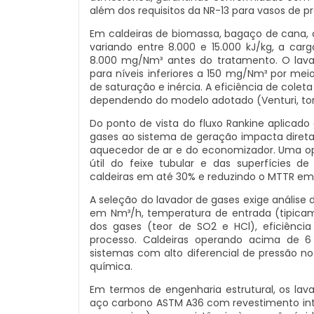
além dos requisitos da NR-13 para vasos de p
Em caldeiras de biomassa, bagaço de cana, 
variando entre 8.000 e 15.000 kJ/kg, a car
8.000 mg/Nm³ antes do tratamento. O lava
para níveis inferiores a 150 mg/Nm³ por mei
de saturação e inércia. A eficiência de cole
dependendo do modelo adotado (Venturi, torr
Do ponto de vista do fluxo Rankine aplicado 
gases ao sistema de geração impacta diret
aquecedor de ar e do economizador. Uma op
útil do feixe tubular e das superfícies 
caldeiras em até 30% e reduzindo o MTTR 
A seleção do lavador de gases exige anális
em Nm³/h, temperatura de entrada (tipica
dos gases (teor de SO2 e HCl), eficiência
processo. Caldeiras operando acima de 
sistemas com alto diferencial de pressão no 
química.
Em termos de engenharia estrutural, os lav
aço carbono ASTM A36 com revestimento inte