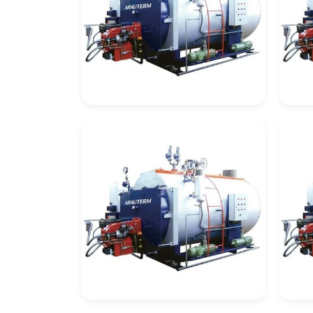
Empresa De Inspeção
Em
De Caldeiras
De 