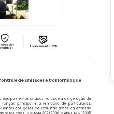
rnecedor
Atendimento B2B
onfiável
Controle de Emissões e Conformidade
 equipamentos críticos na cadeia de geração de
 função principal é a remoção de particulados,
oluentes dos gases de exaustão antes da emissão
as resoluções CONAMA 382/2006 e ABNT NBR 16035