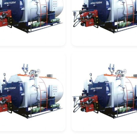
presa De Inspeção
Empresa De Inspeç
Caldeiras A Vapor
De Caldeiras
Aquatubulares