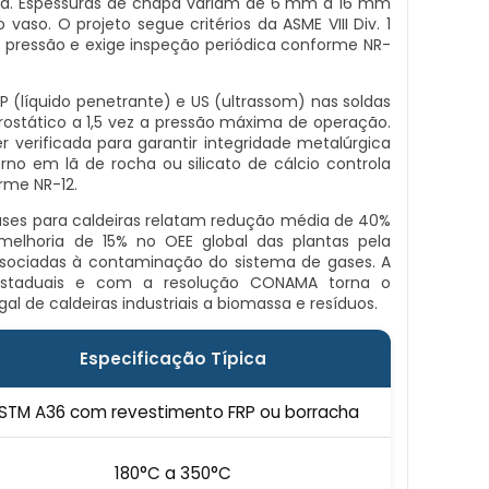
ida. Espessuras de chapa variam de 6 mm a 16 mm
so. O projeto segue critérios da ASME VIII Div. 1
ressão e exige inspeção periódica conforme NR-
P (líquido penetrante) e US (ultrassom) nas soldas
idrostático a 1,5 vez a pressão máxima de operação.
er verificada para garantir integridade metalúrgica
rno em lã de rocha ou silicato de cálcio controla
rme NR-12.
es para caldeiras relatam redução média de 40%
elhoria de 15% no OEE global das plantas pela
sociadas à contaminação do sistema de gases. A
estaduais e com a resolução CONAMA torna o
l de caldeiras industriais a biomassa e resíduos.
Especificação Típica
STM A36 com revestimento FRP ou borracha
180°C a 350°C