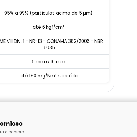
95% a 99% (partículas acima de 5 µm)
até 6 kgf/cm²
ME VIII Div. 1 - NR-13 - CONAMA 382/2006 - NBR
16035
6 mm a 16 mm
até 150 mg/Nm³ na saída
romisso
ta o contato.