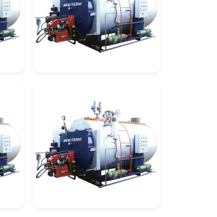
ão
Empresa De Inspeção
De Caldeiras
Flamotubulares