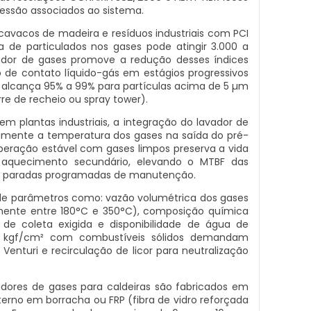
ressão associados ao sistema.
cavacos de madeira e resíduos industriais com PCI
ga de particulados nos gases pode atingir 3.000 a
dor de gases promove a redução desses índices
o de contato líquido-gás em estágios progressivos
ta alcança 95% a 99% para partículas acima de 5 µm
e de recheio ou spray tower).
em plantas industriais, a integração do lavador de
amente a temperatura dos gases na saída do pré-
eração estável com gases limpos preserva a vida
de aquecimento secundário, elevando o MTBF das
em paradas programadas de manutenção.
e de parâmetros como: vazão volumétrica dos gases
mente entre 180°C e 350°C), composição química
 de coleta exigida e disponibilidade de água de
6 kgf/cm² com combustíveis sólidos demandam
Venturi e recirculação de licor para neutralização
adores de gases para caldeiras são fabricados em
rno em borracha ou FRP (fibra de vidro reforçada