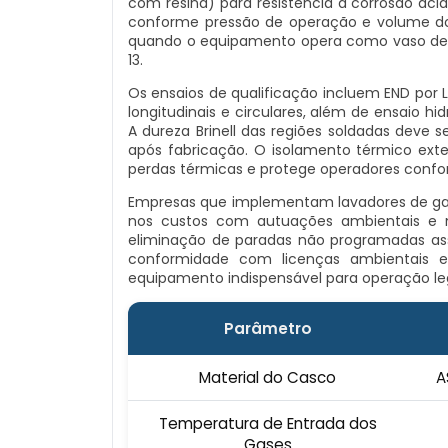
com resina) para resistência à corrosão ác
conforme pressão de operação e volume do va
quando o equipamento opera como vaso de p
13.
Os ensaios de qualificação incluem END por L
longitudinais e circulares, além de ensaio h
A dureza Brinell das regiões soldadas deve s
após fabricação. O isolamento térmico exte
perdas térmicas e protege operadores confo
Empresas que implementam lavadores de gas
nos custos com autuações ambientais e m
eliminação de paradas não programadas as
conformidade com licenças ambientais 
equipamento indispensável para operação lega
Parâmetro
Material do Casco
A
Temperatura de Entrada dos
Gases