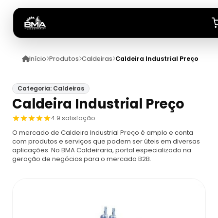
Início
Produtos
Caldeiras
Caldeira Industrial Preço
Início
Quem Somos
Categoria: Caldeiras
Caldeira Industrial Preço
Produtos
4.9 satisfação
O mercado de Caldeira Industrial Preço é amplo e conta
Caldeiras
Anuncie
com produtos e serviços que podem ser úteis em diversas
aplicações. No BMA Caldeiraria, portal especializado na
geração de negócios para o mercado B2B.
Automação De Caldeiras
Inspecao Feitas Em Caldeiras
Caldeira De Recuperação
Cotação Inspeção De Caldeiras
Montagem De Caldeira
Caldeira De Recuperação Celulose
Cotar Inspeção De Caldeiras
Empresa De Montagem De Caldeiras A Gás
Caldeiras A Vapor