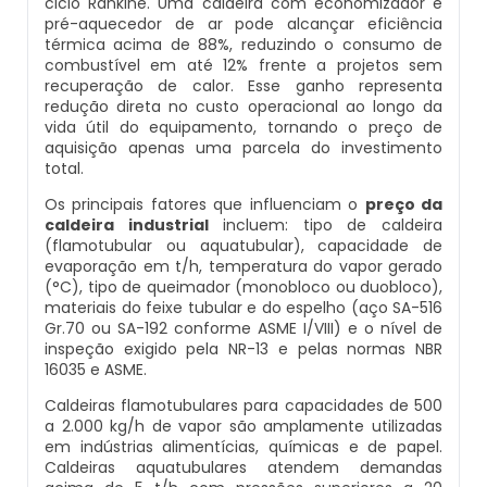
ciclo Rankine. Uma caldeira com economizador e
pré-aquecedor de ar pode alcançar eficiência
Caldeira Industrial Preço
Inspeção De Segurança Caldeira
Manutenção De Caldeiras Industriais
Caldeira De Vapor Eletrica
Caldeira Mural A Gás Roca
térmica acima de 88%, reduzindo o consumo de
combustível em até 12% frente a projetos sem
recuperação de calor. Esse ganho representa
Caldeira Vertical
Inspeção De Segurança De Caldeiras
Manutenção Em Caldeiras De Alta Pressão
Caldeira Em Vapor
Comprar Caldeira A Gás
redução direta no custo operacional ao longo da
vida útil do equipamento, tornando o preço de
Caldeiraria De Fabricação E Montagem Industrial
Inspeção De Segurança Em Caldeiras
Manutenção Preventiva Caldeiras
Caldeira Geradora De Vapor A Lenha
Cotação De Caldeira A Gás
aquisição apenas uma parcela do investimento
total.
Caldeiraria E Montagem Industrial
Inspeção De Segurança Em Caldeiras E Vasos De
Montagem Caldeiras
Caldeira Locomotiva A Vapor
Distribuidor De Caldeira A Gás
Os principais fatores que influenciam o
preço da
caldeira industrial
incluem: tipo de caldeira
Pressão
(flamotubular ou aquatubular), capacidade de
Caldeiraria Industrial
Montagem De Caldeiras
Caldeira Usada A Venda
Empresa De Caldeira A Gás
evaporação em t/h, temperatura do vapor gerado
Inspeção De Segurança Em Vasos De Pressão
(°C), tipo de queimador (monobloco ou duobloco),
materiais do feixe tubular e do espelho (aço SA-516
Caldeiraria Pesada
Montagem De Caldeiras A Vapor
Caldeira Vapor A Lenha
Empresa De Manutenção De Caldeira A Gás
Gr.70 ou SA-192 conforme ASME I/VIII) e o nível de
Inspeção Dimensional De Caldeiraria
inspeção exigido pela NR-13 e pelas normas NBR
16035 e ASME.
Caldeiras De Recuperação De Calor Sensivel
Montagem De Caldeiras Preço
Compra E Venda De Caldeiras Usadas
Fornecedor De Caldeira A Gás
Inspeção Dimensional De Caldeiraria E Tubulação
Caldeiras flamotubulares para capacidades de 500
a 2.000 kg/h de vapor são amplamente utilizadas
Caldeiras E Aquecedores
Montagem De Caldeiras A Gás
Comprar Caldeira A Vapor
Manutenção De Caldeira A Gás
em indústrias alimentícias, químicas e de papel.
Inspeção Em Caldeiras
Caldeiras aquatubulares atendem demandas
Caldeiras E Vasos De Pressão
Montagem De Caldeiras A Lenha
Comprar Caldeira De Vapor
Onde Comprar Caldeira A Gás