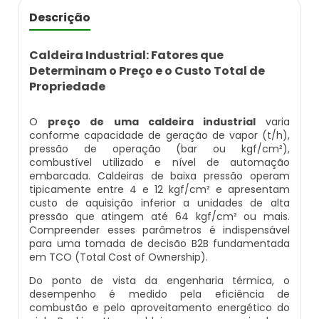
Caldeira Flamotubular Venda
Inspeção Caldeiras Vasos De Pressão
Empresas De Caldeiraria
Caldeira A Vapor Industrial A Venda
Caldeira A Gás Natural Preço
Descrição
Caldeira Flamotubular Vertical
Inspeção De Caldeiras
Empresas De Caldeiraria E Montagem Industrial
Caldeira A Vapor Para Cozinha Industrial
Caldeira A Gás Preço
Caldeira Industrial: Fatores que
Determinam o Preço e o Custo Total de
Caldeira Fogotubular
Inspeção De Caldeiras A Vapor
Empresas De Montagem De Caldeiras
Caldeira A Vapor Para Sauna
Caldeira A Gás Roca
Propriedade
Caldeira Fogotubular Horizontal
Inspeção De Caldeiras E Vasos De Pressão
Manutenção De Caldeiras
Caldeira A Vapor Pequena
Caldeira A Gás Usada
O
preço de uma caldeira industrial
varia
conforme capacidade de geração de vapor (t/h),
pressão de operação (bar ou kgf/cm²),
Caldeira Fogotubular Vertical
Inspeção De Caldeiras Flamotubulares
Manutenção De Caldeiras A Gásoleo
Caldeira A Vapor Preço
Caldeira A Gás Vulcano
combustível utilizado e nível de automação
embarcada. Caldeiras de baixa pressão operam
tipicamente entre 4 e 12 kgf/cm² e apresentam
Caldeira Horizontal
Inspeção De Caldeiras Preço
Manutenção De Caldeiras A Lenha
Caldeira A Vapor Vertical
Caldeira De Aquecimento A Gás
custo de aquisição inferior a unidades de alta
pressão que atingem até 64 kgf/cm² ou mais.
Caldeira Industrial
Inspeção De Caldeiras Profissional Habilitado
Manutenção De Caldeiras A Vapor
Caldeira De Vapor
Caldeira De Aquecimento Central A Gás
Compreender esses parâmetros é indispensável
para uma tomada de decisão B2B fundamentada
em TCO (Total Cost of Ownership).
Caldeira Industrial A Gás
Inspeção De Integridade De Caldeiras
Manutenção De Caldeiras E Aquecedores
Caldeira De Vapor A Gás
Caldeira Mural A Gás
Do ponto de vista da engenharia térmica, o
desempenho é medido pela eficiência de
Caldeira Industrial A Lenha
Inspeção De Integridade Em Caldeiras
Manutenção De Caldeiras Em Sp
Caldeira De Vapor A Venda
Caldeira Mural A Gás Preço
combustão e pelo aproveitamento energético do