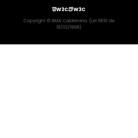
Manutenção De Caldeiraria E Usinagem
W3C
W3C
Copyright © BMA Caldeiraria. (Lei 9610 de
Caldeira Biomassa Preços
19/02/1998)
Preço De Inspeção De Caldeira
Cotação Inspeção De Caldeiras Para Cavaco
Empresa De Caldeira A Biomassa
Serviço De Inspeção De Caldeiras
Manutenção De Caldeiras Em Geral
Preço Caldeira A Lenha
Serviço De Instalação De Caldeira