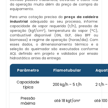
Preço Montagem De Caldeira Gás Roca
Preço Caldeira A Vapor
Caldeiras A Gás Natural Condensação Preços
da operação muito além do preço de compra do
equipamento.
Fabricantes De Caldeiras Industriais
Profissional Habilitado Para Inspeção De Caldeira
Preço Montagem De Caldeiras
Queimadores Para Caldeira A Vapor
Para uma cotação precisa do
preço da caldeira
industrial
adequada ao seu processo, informe:
Peças Para Caldeira
Serviço De Inspeção De Caldeiras
capacidade de vapor requerida (t/h), pressão de
Preço Montagem De Caldeiras Aquatubulares
Tubos Para Caldeira A Vapor
operação (kgf/cm²), temperatura do vapor (°C),
Pré Aquecedor De Ar Para Caldeira
Valor De Inspeção De Caldeiras
combustível disponível (GN, GLP, óleo BPF ou
biomassa) e regime de operação (horas/dia). Com
Preço Montagem De Caldeiras Flamotubulares
Caldeira Geradora De Vapor
esses dados, o dimensionamento térmico e a
Preço Caldeiras
Manutenção De Caldeiras A Gasóleo Rj
seleção do queimador são executados conforme
AQL definido em projeto e validados por ensaio
Prestação De Serviços Montagem De Caldeiras
Caldeira Industrial A Vapor
hidrostático antes da entrega.
Preço Caldeiras Industriais
Manutenção De Caldeiras Em Rj
Serviço De Montagem De Caldeiras
Mini Caldeira Geradora De Vapor
Parâmetro
Flamotubular
Aquat
Prestação De Serviços De Caldeiraria
Serviço De Manutenção De Caldeiras Rj
Valor Montagem De Caldeiras
Caldeira Para Geração De Vapor
Capacidade
200 kg/h – 5 t/h
2 t/h –
Queimador Caldeira Diesel
Manutenção E Inspeção De Caldeiras Rj
típica
Instalação De Caldeiras
Mini Caldeira A Vapor
Queimador Para Caldeira A Diesel
Manutenção Em Caldeiras Industriais Em Rj
Pressão
até 18 kgf/cm²
até 100
máxima
Instalação De Caldeiras A Vapor
Caldeira A Vapor E Geração De Energia Elétrica