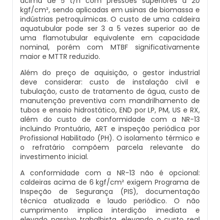
acima de 5 t/h com pressões superiores a 20
Inspeção Em Caldeiras Aquatubulares
kgf/cm², sendo aplicadas em usinas de biomassa e
indústrias petroquímicas. O custo de uma caldeira
Comprar Caldeira
Montagem De Caldeiras A Pellets
Distribuidor De Caldeira A Vapor
Peças Para Caldeira A Gás
aquatubular pode ser 3 a 5 vezes superior ao de
Inspeção Inicial Em Caldeiras
uma flamotubular equivalente em capacidade
nominal, porém com MTBF significativamente
Controle E Automação De Caldeiras
Montagem De Caldeiras De Aquecimento
Empresa De Caldeira A Vapor
Queimador De Caldeira A Gás
maior e MTTR reduzido.
Inspeção Nas Caldeiras
Além do preço de aquisição, o gestor industrial
Curso De Segurança Na Operação De Caldeiras
Montagem De Caldeiras Empresa
Fabrica De Caldeira A Vapor
Queimador Para Caldeira A Gás
deve considerar: custo de instalação civil e
Inspeção Periodica Em Caldeiras
tubulação, custo de tratamento de água, custo de
Curso Operação De Caldeira
Preço Montagem De Caldeira A Gás
Fabricante De Caldeira A Vapor
Serviço De Manutenção Caldeira A Gás
manutenção preventiva com mandrilhamento de
tubos e ensaio hidrostático, END por LP, PM, US e RX,
Manutenção E Inspeção De Caldeiras
além do custo de conformidade com a NR-13
Curso Treinamento De Segurança Na Operação D
Preço Montagem De Caldeira A Lenha
Ferro Com Caldeira A Vapor
Valor Caldeira A Gás
incluindo Prontuário, ART e inspeção periódica por
Caldeiras
Plano De Inspeção De Caldeiras
Profissional Habilitado (PH). O isolamento térmico e
o refratário compõem parcela relevante do
Preço Montagem De Caldeira A Vapor
Fornecedor De Caldeira A Vapor
Venda Caldeira A Gás
investimento inicial.
Economizador Para Caldeiras
Prestadores De Serviços Em Inspeção De Caldeira
A conformidade com a NR-13 não é opcional:
Preço Montagem De Caldeira De Aquecimento
Onde Comprar Caldeira A Vapor
Peças De Caldeiras
caldeiras acima de 6 kgf/cm² exigem Programa de
Empresa De Serviços Caldeiraria
Profissionais Para Inspecionar Caldeiras
Inspeção de Segurança (PIS), documentação
técnica atualizada e laudo periódico. O não
Preço Montagem De Caldeira Gás Natural
Peças Para Caldeira A Vapor
Melhor Caldeira Gás Natural
cumprimento implica interdição imediata e
Fabricante De Tubos Para Caldeira
Profissionais Que Inspecionam Caldeiras
elevado passivo trabalhista, elevando o custo real