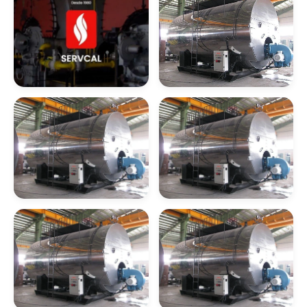
Caldeiras A Gás
Caldeiras A Lenha
Empresas De Caldeiraria Em Sp
Empresas De Serviços De Caldeiraria Sp
Serviços De Caldeiraria Em Sp
Empresa De
Empresa De
Montagem De
Montagem De
Empresas De Caldeiraria Em Rj
Caldeiras A Vapor
Caldeiras
Aquatubulares
Empresas De Serviços De Caldeiraria Rj
Caldeiraria Industrial Em Rj
Empresa De
Empresa De
Caldeiraria Pesada Rj
Montagem De
Montagem De
Caldeiras De
Caldeiras
Aquecimento
Flamotubulares
Caldeiras Industriais Rj
Caldeira A Óleo