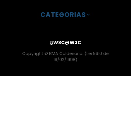
Manutenção E Inspeção De Caldeiras Sp
CATEGORIAS
Caldeira A Lenha Vertical
Inspeção De Caldeira De Gás
W3C
W3C
Serviço De Manutenção Em Caldeiras
Copyright © BMA Caldeiraria. (Lei 9610 de
19/02/1998)
Caldeira Biomassa
Serviço Manutenção Caldeira Gás Natural
Manutenção Em Caldeiras Industriais Em Sp
Manutenção De Caldeira A Gás Industrial
Caldeira Biomassa Horizontal