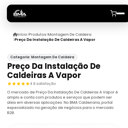
Início
Produtos
Montagem De Caldeira
Início
Preço Da Instalação De Caldeiras A Vapor
Quem Somos
Categoria: Montagem De Caldeira
Preço Da Instalação De
Produtos
Caldeiras A Vapor
Caldeiras
Anuncie
4.9 satisfação
O mercado de Preço Da Instalação De Caldeiras A Vapor é
Automação De Caldeiras
Inspecao Feitas Em Caldeiras
amplo e conta com produtos e serviços que podem ser
úteis em diversas aplicações. No BMA Caldeiraria, portal
especializado na geração de negócios para o mercado
Caldeira De Recuperação
Cotação Inspeção De Caldeiras
Montagem De Caldeira
B2B.
Caldeira De Recuperação Celulose
Cotar Inspeção De Caldeiras
Empresa De Montagem De Caldeiras A Gás
Caldeiras A Vapor