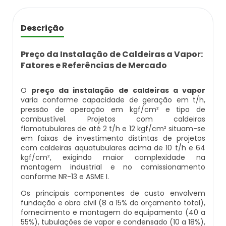
Empresas Que Inspecionam Caldeiras
Caldeira Flamotubular Venda
Caldeira A Vapor Industrial A Venda
Caldeira A Gás Natural Preço
Empresa Que Fazem Montagem De Caldeiras
Descrição
Inspeção Caldeiras Vasos De Pressão
Caldeira Flamotubular Vertical
Caldeira A Vapor Para Cozinha Industrial
Caldeira A Gás Preço
Empresas De Caldeiraria
Preço da Instalação de Caldeiras a Vapor:
Inspeção De Caldeiras
Caldeira Fogotubular
Caldeira A Vapor Para Sauna
Caldeira A Gás Roca
Fatores e Referências de Mercado
Empresas De Caldeiraria E Montagem Industrial
Inspeção De Caldeiras A Vapor
Caldeira Fogotubular Horizontal
Caldeira A Vapor Pequena
Caldeira A Gás Usada
O
preço da instalação de caldeiras a vapor
varia conforme capacidade de geração em t/h,
Empresas De Montagem De Caldeiras
Inspeção De Caldeiras E Vasos De Pressão
Caldeira Fogotubular Vertical
Caldeira A Vapor Preço
Caldeira A Gás Vulcano
pressão de operação em kgf/cm² e tipo de
combustível. Projetos com caldeiras
flamotubulares de até 2 t/h e 12 kgf/cm² situam-se
Manutenção De Caldeiras
Inspeção De Caldeiras Flamotubulares
Caldeira Horizontal
Caldeira A Vapor Vertical
Caldeira De Aquecimento A Gás
em faixas de investimento distintas de projetos
com caldeiras aquatubulares acima de 10 t/h e 64
Manutenção De Caldeiras A Gásoleo
kgf/cm², exigindo maior complexidade na
Inspeção De Caldeiras Preço
Caldeira Industrial
Caldeira De Vapor
Caldeira De Aquecimento Central A Gás
montagem industrial e no comissionamento
conforme NR-13 e ASME I.
Manutenção De Caldeiras A Lenha
Inspeção De Caldeiras Profissional Habilitado
Caldeira Industrial A Gás
Caldeira De Vapor A Gás
Caldeira Mural A Gás
Os principais componentes de custo envolvem
fundação e obra civil (8 a 15% do orçamento total),
Manutenção De Caldeiras A Vapor
Inspeção De Integridade De Caldeiras
fornecimento e montagem do equipamento (40 a
Caldeira Industrial A Lenha
Caldeira De Vapor A Venda
Caldeira Mural A Gás Preço
55%), tubulações de vapor e condensado (10 a 18%),