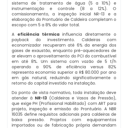
sistema de tratamento de água (5 a 10%) e
Manutenção De Caldeiras E Aquecedores
Inspeção De Integridade Em Caldeiras
Caldeira Industrial Preço
Caldeira De Vapor Eletrica
Caldeira Mural A Gás Roca
instrumentação e controle (8 a 12%). O
comissionamento, a inspeção inicial NR-13 e a
elaboração do Prontuário de Caldeira completam o
Manutenção De Caldeiras Em Sp
Inspeção De Segurança Caldeira
Caldeira Vertical
Caldeira Em Vapor
Comprar Caldeira A Gás
escopo com 5 a 8% do valor total.
A
eficiência térmica
influencia diretamente o
Manutenção De Caldeiras Industriais
Inspeção De Segurança De Caldeiras
Caldeiraria De Fabricação E Montagem
Caldeira Geradora De Vapor A Lenha
Cotação De Caldeira A Gás
payback do investimento. Caldeiras com
Industrial
economizador recuperam até 6% da energia dos
Manutenção Em Caldeiras De Alta Pressão
gases de exaustão, enquanto pré-aquecedores de
Inspeção De Segurança Em Caldeiras
Caldeira Locomotiva A Vapor
Distribuidor De Caldeira A Gás
ar elevam o aproveitamento do PCI do combustível
Caldeiraria E Montagem Industrial
em até 8%. Um sistema com vazão de 5 t/h
Manutenção Preventiva Caldeiras
Inspeção De Segurança Em Caldeiras E Vasos
operando a 90% de eficiência versus 82%
Caldeira Usada A Venda
Empresa De Caldeira A Gás
representa economia superior a R$ 80.000 por ano
De Pressão
Caldeiraria Industrial
em gás natural, reduzindo significativamente o
Montagem Caldeiras
Caldeira Vapor A Lenha
Empresa De Manutenção De Caldeira A Gás
retorno do capital investido na instalação.
Inspeção De Segurança Em Vasos De Pressão
Caldeiraria Pesada
Do ponto de vista normativo, toda instalação deve
Montagem De Caldeiras
Compra E Venda De Caldeiras Usadas
Fornecedor De Caldeira A Gás
atender à
NR-13
(Caldeiras e Vasos de Pressão),
Inspeção Dimensional De Caldeiraria
que exige PH (Profissional Habilitado) com ART para
Caldeiras De Recuperação De Calor Sensivel
Montagem De Caldeiras A Vapor
projeto, inspeção e emissão do Prontuário. A NBR
Comprar Caldeira A Vapor
Manutenção De Caldeira A Gás
16035 define requisitos adicionais para caldeiras de
Inspeção Dimensional De Caldeiraria E
Caldeiras E Aquecedores
baixa pressão. Projetos com equipamentos
Tubulação
Montagem De Caldeiras Preço
importados ou de fabricação própria demandam
Comprar Caldeira De Vapor
Onde Comprar Caldeira A Gás