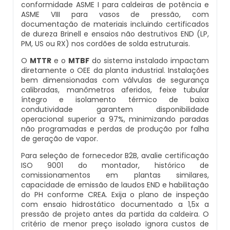
conformidade ASME I para caldeiras de potência e
Caldeiras E Vasos De Pressão
ASME VIII para vasos de pressão, com
Inspeção Em Caldeiras
Montagem De Caldeiras A Gás
documentação de materiais incluindo certificados
Distribuidor De Caldeira A Vapor
Peças Para Caldeira A Gás
de dureza Brinell e ensaios não destrutivos END (LP,
Comprar Caldeira
PM, US ou RX) nos cordões de solda estruturais.
Inspeção Em Caldeiras Aquatubulares
Montagem De Caldeiras A Lenha
Empresa De Caldeira A Vapor
Queimador De Caldeira A Gás
O
MTTR
e o
MTBF
do sistema instalado impactam
Controle E Automação De Caldeiras
diretamente o OEE da planta industrial. Instalações
Inspeção Inicial Em Caldeiras
Montagem De Caldeiras A Pellets
Fabrica De Caldeira A Vapor
Queimador Para Caldeira A Gás
bem dimensionadas com válvulas de segurança
calibradas, manômetros aferidos, feixe tubular
Curso De Segurança Na Operação De Caldeiras
Inspeção Nas Caldeiras
Montagem De Caldeiras De Aquecimento
íntegro e isolamento térmico de baixa
Fabricante De Caldeira A Vapor
Serviço De Manutenção Caldeira A Gás
condutividade garantem disponibilidade
Curso Operação De Caldeira
operacional superior a 97%, minimizando paradas
Inspeção Periodica Em Caldeiras
Montagem De Caldeiras Empresa
não programadas e perdas de produção por falha
Ferro Com Caldeira A Vapor
Valor Caldeira A Gás
de geração de vapor.
Curso Treinamento De Segurança Na Operação
Manutenção E Inspeção De Caldeiras
Preço Montagem De Caldeira A Gás
De Caldeiras
Para seleção de fornecedor B2B, avalie certificação
Fornecedor De Caldeira A Vapor
Venda Caldeira A Gás
ISO 9001 do montador, histórico de
comissionamentos em plantas similares,
Plano De Inspeção De Caldeiras
Preço Montagem De Caldeira A Lenha
Economizador Para Caldeiras
capacidade de emissão de laudos END e habilitação
Onde Comprar Caldeira A Vapor
Peças De Caldeiras
do PH conforme CREA. Exija o plano de inspeção
com ensaio hidrostático documentado a 1,5x a
Prestadores De Serviços Em Inspeção De
Preço Montagem De Caldeira A Vapor
Empresa De Serviços Caldeiraria
Peças Para Caldeira A Vapor
Melhor Caldeira Gás Natural
pressão de projeto antes da partida da caldeira. O
Caldeiras
critério de menor preço isolado ignora custos de