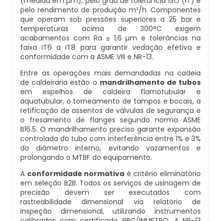
(medida em µm), pelo grau de tolerância ISO (IT) e
Inspeção De Integridade De Caldeiras
pelo rendimento de produção m²/h. Componentes
Manutenção De Caldeiras A Lenha
Caldeira Industrial Preço
Caldeira De Vapor Eletrica
Caldeira Mural A Gás Roca
que operam sob pressões superiores a 25 bar e
temperaturas acima de 300°C exigem
Inspeção De Integridade Em Caldeiras
acabamentos com Ra ≤ 1,6 µm e tolerâncias na
Manutenção De Caldeiras A Vapor
Caldeira Vertical
Caldeira Em Vapor
Comprar Caldeira A Gás
faixa IT6 a IT8 para garantir vedação efetiva e
conformidade com a ASME VIII e NR-13.
Inspeção De Segurança Caldeira
Manutenção De Caldeiras E Aquecedores
Caldeiraria De Fabricação E Montagem
Caldeira Geradora De Vapor A Lenha
Cotação De Caldeira A Gás
Entre as operações mais demandadas na cadeia
Industrial
de caldeiraria estão o
mandrilhamento de tubos
Inspeção De Segurança De Caldeiras
Manutenção De Caldeiras Em Sp
Caldeira Locomotiva A Vapor
Distribuidor De Caldeira A Gás
em espelhos de caldeira flamotubular e
aquatubular, o torneamento de tampos e bocais, a
Caldeiraria E Montagem Industrial
retificação de assentos de válvulas de segurança e
Inspeção De Segurança Em Caldeiras
Manutenção De Caldeiras Industriais
Caldeira Usada A Venda
Empresa De Caldeira A Gás
o fresamento de flanges segundo norma ASME
Caldeiraria Industrial
B16.5. O mandrilhamento preciso garante expansão
Inspeção De Segurança Em Caldeiras E
controlada do tubo com interferência entre 1% e 3%
Manutenção Em Caldeiras De Alta Pressão
Caldeira Vapor A Lenha
Empresa De Manutenção De Caldeira A Gás
Vasos De Pressão
do diâmetro interno, evitando vazamentos e
Caldeiraria Pesada
prolongando o MTBF do equipamento.
Manutenção Preventiva Caldeiras
Compra E Venda De Caldeiras Usadas
Fornecedor De Caldeira A Gás
Inspeção De Segurança Em Vasos De
A
conformidade normativa
é critério eliminatório
Caldeiras De Recuperação De Calor Sensivel
em seleção B2B. Todos os serviços de usinagem de
Pressão
precisão devem ser executados com
Montagem Caldeiras
Comprar Caldeira A Vapor
Manutenção De Caldeira A Gás
rastreabilidade dimensional via relatório de
Caldeiras E Aquecedores
Inspeção Dimensional De Caldeiraria
inspeção dimensional, utilizando instrumentos
Montagem De Caldeiras
Comprar Caldeira De Vapor
Onde Comprar Caldeira A Gás
calibrados com certificado RBC/INMETRO. A NR-13