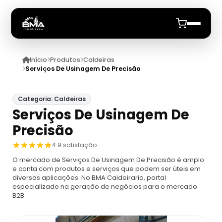
Início
Produtos
Caldeiras
Início
Serviços De Usinagem De Precisão
Quem Somos
Categoria: Caldeiras
Serviços De Usinagem De
Produtos
Precisão
Caldeiras
Anuncie
4.9 satisfação
O mercado de Serviços De Usinagem De Precisão é amplo
Automação De Caldeiras
Inspecao Feitas Em Caldeiras
e conta com produtos e serviços que podem ser úteis em
diversas aplicações. No BMA Caldeiraria, portal
especializado na geração de negócios para o mercado
Caldeira De Recuperação
Cotação Inspeção De Caldeiras
Montagem De Caldeira
B2B.
Caldeira De Recuperação Celulose
Cotar Inspeção De Caldeiras
Empresa De Montagem De Caldeiras A Gás
Caldeiras A Vapor