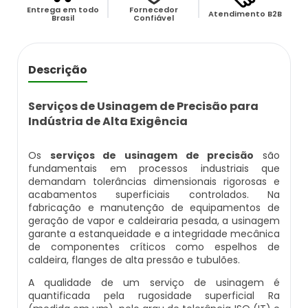
Caldeira Flamotubular Venda
Caldeira A Vapor Industrial A Venda
Caldeira A Gás Natural Preço
Entrega em todo
Fornecedor
Atendimento B2B
Empresas Que Inspecionam Caldeiras
Brasil
Confiável
Empresa De Montagem De Caldeiras Gás
Caldeira Flamotubular Vertical
Caldeira A Vapor Para Cozinha Industrial
Caldeira A Gás Preço
Roca
Inspeção Caldeiras Vasos De Pressão
Descrição
Caldeira Fogotubular
Caldeira A Vapor Para Sauna
Caldeira A Gás Roca
Empresa Que Fazem Montagem De
Inspeção De Caldeiras
Caldeiras
Serviços de Usinagem de Precisão para
Caldeira Fogotubular Horizontal
Caldeira A Vapor Pequena
Caldeira A Gás Usada
Indústria de Alta Exigência
Inspeção De Caldeiras A Vapor
Empresas De Caldeiraria
Caldeira Fogotubular Vertical
Caldeira A Vapor Preço
Caldeira A Gás Vulcano
Os
serviços de usinagem de precisão
são
Inspeção De Caldeiras E Vasos De Pressão
Empresas De Caldeiraria E Montagem
fundamentais em processos industriais que
demandam tolerâncias dimensionais rigorosas e
Industrial
Caldeira Horizontal
Caldeira A Vapor Vertical
Caldeira De Aquecimento A Gás
acabamentos superficiais controlados. Na
Inspeção De Caldeiras Flamotubulares
fabricação e manutenção de equipamentos de
Empresas De Montagem De Caldeiras
Caldeira Industrial
Caldeira De Vapor
Caldeira De Aquecimento Central A Gás
geração de vapor e caldeiraria pesada, a usinagem
Inspeção De Caldeiras Preço
garante a estanqueidade e a integridade mecânica
de componentes críticos como espelhos de
Manutenção De Caldeiras
Caldeira Industrial A Gás
Caldeira De Vapor A Gás
Caldeira Mural A Gás
caldeira, flanges de alta pressão e tubulões.
Inspeção De Caldeiras Profissional
A qualidade de um serviço de usinagem é
Habilitado
Manutenção De Caldeiras A Gásoleo
Caldeira Industrial A Lenha
Caldeira De Vapor A Venda
Caldeira Mural A Gás Preço
quantificada pela rugosidade superficial Ra