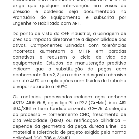
exige que qualquer intervenção em vasos de
Caldeiras E Vasos De Pressão
Inspeção Dimensional De Caldeiraria E
pressão e caldeiras seja documentada no
Montagem De Caldeiras A Vapor
Distribuidor De Caldeira A Vapor
Peças Para Caldeira A Gás
Tubulação
Prontuário do Equipamento e subscrita por
Comprar Caldeira
Engenheiro Habilitado com ART.
Montagem De Caldeiras Preço
Empresa De Caldeira A Vapor
Queimador De Caldeira A Gás
Inspeção Em Caldeiras
Do ponto de vista do OEE industrial, a usinagem de
Controle E Automação De Caldeiras
precisão impacta diretamente a disponibilidade dos
ativos. Componentes usinados com tolerâncias
Montagem De Caldeiras A Gás
Fabrica De Caldeira A Vapor
Queimador Para Caldeira A Gás
Inspeção Em Caldeiras Aquatubulares
incorretas aumentam o MTTR em paradas
Curso De Segurança Na Operação De
corretivas e reduzem o ciclo de vida do
Caldeiras
equipamento. Estudos de manutenção preditiva
Montagem De Caldeiras A Lenha
Fabricante De Caldeira A Vapor
Serviço De Manutenção Caldeira A Gás
Inspeção Inicial Em Caldeiras
indicam que a substituição de peças com
acabamento Ra ≤ 3,2 µm reduz o desgaste abrasivo
Curso Operação De Caldeira
Montagem De Caldeiras A Pellets
Ferro Com Caldeira A Vapor
Valor Caldeira A Gás
em até 40% em aplicações com fluidos de trabalho
Inspeção Nas Caldeiras
a vapor saturado a 180°C.
Curso Treinamento De Segurança Na
Montagem De Caldeiras De Aquecimento
Fornecedor De Caldeira A Vapor
Venda Caldeira A Gás
Os materiais processados incluem aços carbono
Inspeção Periodica Em Caldeiras
Operação De Caldeiras
ASTM A106 Gr.B, aços liga P11 e P22 (Cr-Mo), inox AISI
304/316L e ferro fundido cinzento GG-25. A seleção
Montagem De Caldeiras Empresa
Onde Comprar Caldeira A Vapor
Peças De Caldeiras
Manutenção E Inspeção De Caldeiras
do processo — torneamento CNC, fresamento de
Economizador Para Caldeiras
alta velocidade (HSM) ou retificação cilíndrica —
depende da geometria da peça, dureza Brinell do
Preço Montagem De Caldeira A Gás
Peças Para Caldeira A Vapor
Melhor Caldeira Gás Natural
Plano De Inspeção De Caldeiras
material e tolerância de projeto exigida pela norma
Empresa De Serviços Caldeiraria
aplicável (ISO 286 e ASME).