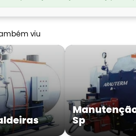
também viu
Manutenção 
ldeiras
Sp