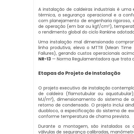
A instalação de caldeiras industriais é uma
térmica, a segurança operacional e a conf
com planejamento de engenharia rigoroso, 
de operação (em bar ou kgf/cm²), temperatu
o rendimento global do ciclo Rankine adotado
Uma instalação mal dimensionada comprome
linha produtiva, eleva o MTTR (Mean Time
Failures), gerando custos operacionais aci
NR-13
— Norma Regulamentadora que trata de 
Etapas do Projeto de Instalação
O projeto executivo de instalação contempl
de caldeira (flamotubular ou aquatubular
MJ/m³), dimensionamento do sistema de al
retorno de condensado. O projeto inclui a
duobloco, a especificação do sistema de ex
conforme temperatura de chama prevista.
Durante a montagem, são instalados os c
válvulas de segurança calibradas, manômetros