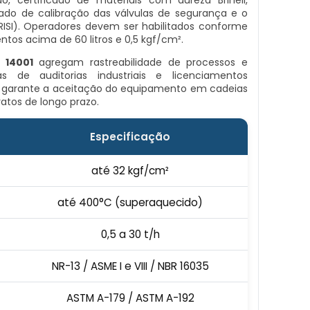
o, certificado de materiais com dureza Brinell,
icado de calibração das válvulas de segurança e o
(RISI). Operadores devem ser habilitados conforme
tos acima de 60 litros e 0,5 kgf/cm².
 14001
agregam rastreabilidade de processos e
s de auditorias industriais e licenciamentos
S garante a aceitação do equipamento em cadeias
ratos de longo prazo.
Especificação
até 32 kgf/cm²
até 400°C (superaquecido)
0,5 a 30 t/h
NR-13 / ASME I e VIII / NBR 16035
ASTM A-179 / ASTM A-192