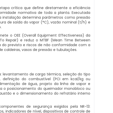
 etapa crítica que define diretamente a eficiência
ormidade normativa de toda a planta. Executada
a instalação determina parâmetros como pressão
ra de saída do vapor (°C), vazão nominal (t/h) e
.
te o OEE (Overall Equipment Effectiveness) da
 To Repair) e reduz o MTBF (Mean Time Between
ma do previsto e riscos de não conformidade com a
caldeiras, vasos de pressão e tubulações.
a: levantamento de carga térmica, seleção do tipo
), definição do combustível (PCI em kcal/kg ou
imentação de água, projeto da linha de vapor e
inda o posicionamento do queimador monobloco ou
austão e o dimensionamento do refratário interno
omponentes de segurança exigidos pela NR-13:
, indicadores de nível, dispositivos de controle de