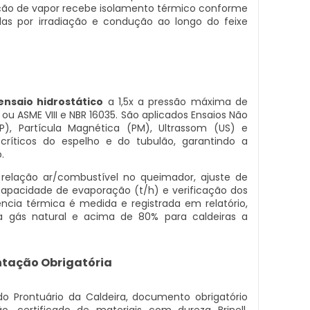
ção de vapor recebe isolamento térmico conforme
das por irradiação e condução ao longo do feixe
ensaio hidrostático
a 1,5x a pressão máxima de
ou ASME VIII e NBR 16035. São aplicados Ensaios Não
P), Partícula Magnética (PM), Ultrassom (US) e
críticos do espelho e do tubulão, garantindo a
.
relação ar/combustível no queimador, ajuste de
capacidade de evaporação (t/h) e verificação dos
iência térmica é medida e registrada em relatório,
 gás natural e acima de 80% para caldeiras a
tação Obrigatória
do Prontuário da Caldeira, documento obrigatório