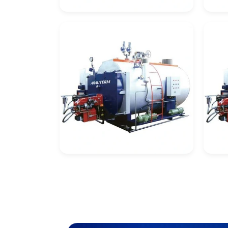
Automação De
Cal
Caldeiras
Re
Caldeira De
Cal
Recuperação De
Re
Vapor