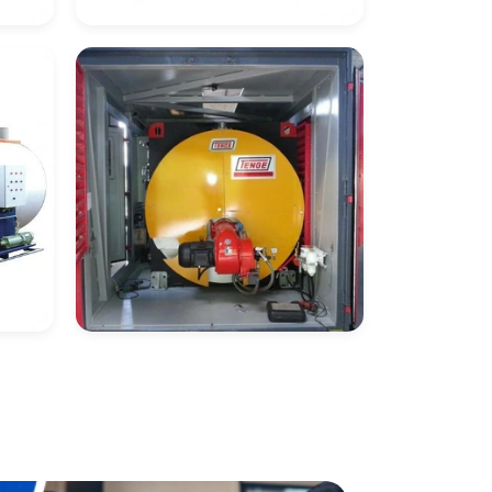
Caldeira De
ose
Recuperação De Calor
Caldeira
Flamotubular