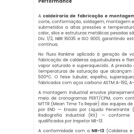
Performance
A
caldeiraria de fabricação e montagem
corte, conformação, soldagem, montagem e 
submetidos a altas pressões e temperatura
calor, silos e estruturas metálicas pesadas 
Div. 1/2, NBR 16035 e ISO 9001, garantindo 
contínua.
No fluxo Rankine aplicado à geração de vap
fabricação de caldeiras aquatubulares e fl
vapor saturado e superaquecido. A pressão 
temperaturas de saturação que alcançam 
500°C. O feixe tubular, espelho, superaqu
fabricados com aços carbono ASTM A-192, A-21
A montagem industrial envolve planejament
meio de cronogramas PERT/CPM, com contro
MTTR (Mean Time To Repair) das equipes de 
por END — Ensaio por Líquido Penetrante (
Radiografia Industrial (RX) — conforme
qualificados por inspetor NR-13.
A conformidade com a
NR-13
(Caldeiras e 