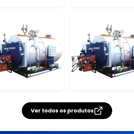
deira De
Caldeira De
cuperação
Recuperação Celul
deira De
Caldeira De Tubos
cuperação Quimica
Verticais
Ver todos os produtos