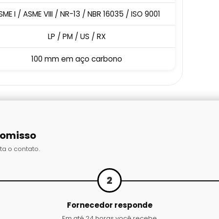
SME I / ASME VIII / NR-13 / NBR 16035 / ISO 9001
LP / PM / US / RX
100 mm em aço carbono
romisso
ta o contato.
2
Fornecedor responde
Em até 24 horas você recebe