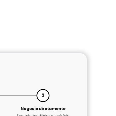
3
Negocie diretamente
Sem intermediários - você fala