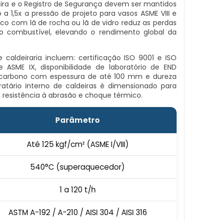
eira e o Registro de Segurança devem ser mantidos
o a 1,5x a pressão de projeto para vasos ASME VIII e
mico com lã de rocha ou lã de vidro reduz as perdas
o combustível, elevando o rendimento global da
 caldeiraria incluem: certificação ISO 9001 e ISO
 ASME IX, disponibilidade de laboratório de END
 carbono com espessura de até 100 mm e dureza
fratário interno de caldeiras é dimensionado para
resistência à abrasão e choque térmico.
Parâmetro
Até 125 kgf/cm² (ASME I/VIII)
540°C (superaquecedor)
1 a 120 t/h
ASTM A-192 / A-210 / AISI 304 / AISI 316