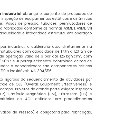
 industrial
abrange o conjunto de processos de
inspeção de equipamentos estáticos e dinâmicos
s. Vasos de pressão, tubulões, permutadores de
são fabricados conforme as normas ASME I, ASME VIII
estanqueidade e integridade estrutural em operação
or industrial, a caldeiraria atua diretamente na
amotubulares com capacidade de 1 t/h a 120 t/h de
de operação varia de 6 bar até 125 kgf/cm², com
340°C e superaquecimento controlado acima de
ecedor e economizador são componentes críticos
0 e inoxidáveis AISI 304/316.
o rigoroso do sequenciamento de atividades por
le de OEE (Overall Equipment Effectiveness) e
campo. Projetos de grande porte exigem inspeção
LP), Partícula Magnética (PM), Ultrassom (US) e
 critérios de AQL definidos em procedimentos
Vasos de Pressão) é obrigatória para fabricação,