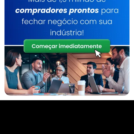
Caldeiraria De Manutenção Industrial
Serviço De Manutenção De Caldeiras
Industrial
Caldeirarias Em Sp
Inspeção E Manutenção De Caldeiras
Manutenção De Caldeiras Preço
Caldeira A Lenha
Inspeção De Caldeira A Lenha Industrial
Serviço De Manutenção De Caldeiras Sp