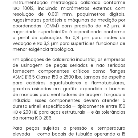
instrumentação metrológica calibrada conforme
Inspeção De Integridade De Caldeiras
ISO 10012, incluindo micrômetros externos com
Manutenção De Caldeiras A Lenha
Caldeira Industrial Preço
Caldeira De Vapor Eletrica
Caldeira Mural A Gás Roca
resolução de 0,001 mm, paquímetros digitais,
rugosímetros portáteis e máquinas de medição por
Inspeção De Integridade Em Caldeiras
Manutenção De Caldeiras A Vapor
Caldeira Vertical
Caldeira Em Vapor
Comprar Caldeira A Gás
coordenadas (CMM) com precisão de ±2 µm. A
rugosidade superficial Ra é especificada conforme
Inspeção De Segurança Caldeira
o perfil de aplicação: Ra 0,8 µm para sedes de
Manutenção De Caldeiras E Aquecedores
Caldeiraria De Fabricação E Montagem
Caldeira Geradora De Vapor A Lenha
Cotação De Caldeira A Gás
vedação e Ra 3,2 µm para superfícies funcionais de
Industrial
menor exigência tribológica.
Inspeção De Segurança De Caldeiras
Manutenção De Caldeiras Em Sp
Caldeira Locomotiva A Vapor
Distribuidor De Caldeira A Gás
Em aplicações de caldeiraria industrial, as empresas
Caldeiraria E Montagem Industrial
de usinagem de peças seriadas e não seriadas
Inspeção De Segurança Em Caldeiras
fornecem componentes críticos como flanges
Manutenção De Caldeiras Industriais
Caldeira Usada A Venda
Empresa De Caldeira A Gás
ASME B16.5 Classe 150 a 2500 lbs, tampas de espelho
Caldeiraria Industrial
para caldeiras aquatubulares e flamotubulares,
Inspeção De Segurança Em Caldeiras E
Manutenção Em Caldeiras De Alta Pressão
gaxetas usinadas em grafite expandido e buchas
Caldeira Vapor A Lenha
Empresa De Manutenção De Caldeira A Gás
Vasos De Pressão
de mancais para ventiladores de tiragem forçada e
Caldeiraria Pesada
induzida. Esses componentes devem atender à
Manutenção Preventiva Caldeiras
Compra E Venda De Caldeiras Usadas
Fornecedor De Caldeira A Gás
dureza Brinell especificada — tipicamente entre 150
Inspeção De Segurança Em Vasos De
Caldeiras De Recuperação De Calor Sensivel
HB e 200 HB para aços estruturais — e às tolerâncias
Pressão
da norma ISO 286.
Montagem Caldeiras
Comprar Caldeira A Vapor
Manutenção De Caldeira A Gás
Caldeiras E Aquecedores
Para peças sujeitas a pressão e temperatura
Inspeção Dimensional De Caldeiraria
elevada — como bocais de tubulão operando a 15
Montagem De Caldeiras
Comprar Caldeira De Vapor
Onde Comprar Caldeira A Gás