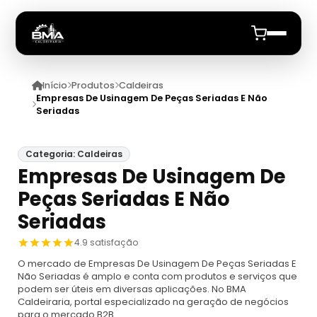
Início
Produtos
Caldeiras
Início
Empresas De Usinagem De Peças Seriadas E Não
Seriadas
Quem Somos
Categoria: Caldeiras
Produtos
Empresas De Usinagem De
Peças Seriadas E Não
Caldeiras
Anuncie
Seriadas
Automação De Caldeiras
Inspecao Feitas Em Caldeiras
4.9 satisfação
O mercado de Empresas De Usinagem De Peças Seriadas E
Caldeira De Recuperação
Cotação Inspeção De Caldeiras
Montagem De Caldeira
Não Seriadas é amplo e conta com produtos e serviços que
podem ser úteis em diversas aplicações. No BMA
Caldeiraria, portal especializado na geração de negócios
Caldeira De Recuperação Celulose
Cotar Inspeção De Caldeiras
Empresa De Montagem De Caldeiras A Gás
Caldeiras A Vapor
para o mercado B2B.