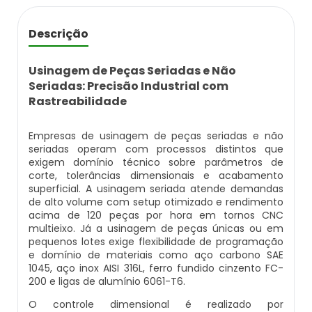
Caldeira Flamotubular Venda
Caldeira A Vapor Industrial A Venda
Caldeira A Gás Natural Preço
Empresas Que Inspecionam Caldeiras
Empresa De Montagem De Caldeiras Gás
Descrição
Caldeira Flamotubular Vertical
Caldeira A Vapor Para Cozinha Industrial
Caldeira A Gás Preço
Roca
Inspeção Caldeiras Vasos De Pressão
Usinagem de Peças Seriadas e Não
Caldeira Fogotubular
Caldeira A Vapor Para Sauna
Caldeira A Gás Roca
Empresa Que Fazem Montagem De
Seriadas: Precisão Industrial com
Inspeção De Caldeiras
Caldeiras
Rastreabilidade
Caldeira Fogotubular Horizontal
Caldeira A Vapor Pequena
Caldeira A Gás Usada
Inspeção De Caldeiras A Vapor
Empresas De Caldeiraria
Empresas de usinagem de peças seriadas e não
seriadas operam com processos distintos que
Caldeira Fogotubular Vertical
Caldeira A Vapor Preço
Caldeira A Gás Vulcano
exigem domínio técnico sobre parâmetros de
Inspeção De Caldeiras E Vasos De Pressão
Empresas De Caldeiraria E Montagem
corte, tolerâncias dimensionais e acabamento
Industrial
Caldeira Horizontal
Caldeira A Vapor Vertical
Caldeira De Aquecimento A Gás
superficial. A usinagem seriada atende demandas
Inspeção De Caldeiras Flamotubulares
de alto volume com setup otimizado e rendimento
acima de 120 peças por hora em tornos CNC
Empresas De Montagem De Caldeiras
Caldeira Industrial
Caldeira De Vapor
Caldeira De Aquecimento Central A Gás
multieixo. Já a usinagem de peças únicas ou em
Inspeção De Caldeiras Preço
pequenos lotes exige flexibilidade de programação
e domínio de materiais como aço carbono SAE
Manutenção De Caldeiras
Caldeira Industrial A Gás
Caldeira De Vapor A Gás
Caldeira Mural A Gás
1045, aço inox AISI 316L, ferro fundido cinzento FC-
Inspeção De Caldeiras Profissional
200 e ligas de alumínio 6061-T6.
Habilitado
Manutenção De Caldeiras A Gásoleo
Caldeira Industrial A Lenha
Caldeira De Vapor A Venda
Caldeira Mural A Gás Preço
O controle dimensional é realizado por