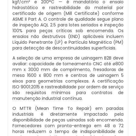
kgf/cm² e 200°C — é mandatório o ensaio
Caldeiras E Vasos De Pressão
hidrostático e rastreabilidade do material por
Inspeção Dimensional De Caldeiraria E
certificado de origem (Mill Certificate) conforme
Montagem De Caldeiras A Vapor
Distribuidor De Caldeira A Vapor
Peças Para Caldeira A Gás
Tubulação
ASME II Part A. O controle de qualidade segue plano
Comprar Caldeira
de inspeção AQL 2.5 para lotes seriados e inspeção
Montagem De Caldeiras Preço
Empresa De Caldeira A Vapor
Queimador De Caldeira A Gás
100% para peças críticas sob encomenda. Os
Inspeção Em Caldeiras
ensaios não destrutivos (END) aplicáveis incluem
Controle E Automação De Caldeiras
Líquido Penetrante (LP) e Partícula Magnética (PM)
Montagem De Caldeiras A Gás
Fabrica De Caldeira A Vapor
Queimador Para Caldeira A Gás
Inspeção Em Caldeiras Aquatubulares
para detecção de descontinuidades superficiais.
Curso De Segurança Na Operação De
A seleção de uma empresa de usinagem B2B deve
Caldeiras
Montagem De Caldeiras A Lenha
Fabricante De Caldeira A Vapor
Serviço De Manutenção Caldeira A Gás
Inspeção Inicial Em Caldeiras
avaliar: capacidade de torneamento CNC até ø800
mm x 3000 mm de comprimento, fresadoras de
mesa 1600 x 800 mm e centros de usinagem 5
Curso Operação De Caldeira
Montagem De Caldeiras A Pellets
Ferro Com Caldeira A Vapor
Valor Caldeira A Gás
Inspeção Nas Caldeiras
eixos para geometrias complexas. A certificação
ISO 9001:2015 e rastreabilidade por ordem de serviço
Curso Treinamento De Segurança Na
são requisitos mínimos para contratos de
Montagem De Caldeiras De Aquecimento
Fornecedor De Caldeira A Vapor
Venda Caldeira A Gás
Inspeção Periodica Em Caldeiras
manutenção industrial contínua.
Operação De Caldeiras
O MTTR (Mean Time To Repair) em paradas
Montagem De Caldeiras Empresa
Onde Comprar Caldeira A Vapor
Peças De Caldeiras
Manutenção E Inspeção De Caldeiras
industriais é diretamente impactado pela
Economizador Para Caldeiras
disponibilidade de peças usinadas sob encomenda.
Preço Montagem De Caldeira A Gás
Peças Para Caldeira A Vapor
Melhor Caldeira Gás Natural
Fornecedores com pronta-entrega em 48 a 72
Plano De Inspeção De Caldeiras
Empresa De Serviços Caldeiraria
horas reduzem o tempo de indisponibilidade de