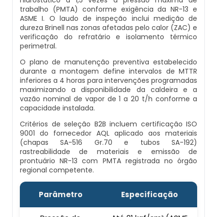
trabalho (PMTA) conforme exigência da NR-13 e
Caldeiras E Vasos De Pressão
Inspeção Dimensional De Caldeiraria E
ASME I. O laudo de inspeção inclui medição de
Montagem De Caldeiras A Vapor
Distribuidor De Caldeira A Vapor
Peças Para Caldeira A Gás
Tubulação
dureza Brinell nas zonas afetadas pelo calor (ZAC) e
Comprar Caldeira
verificação do refratário e isolamento térmico
perimetral.
Montagem De Caldeiras Preço
Empresa De Caldeira A Vapor
Queimador De Caldeira A Gás
Inspeção Em Caldeiras
Controle E Automação De Caldeiras
O plano de manutenção preventiva estabelecido
durante a montagem define intervalos de MTTR
Montagem De Caldeiras A Gás
Fabrica De Caldeira A Vapor
Queimador Para Caldeira A Gás
Inspeção Em Caldeiras Aquatubulares
inferiores a 4 horas para intervenções programadas
Curso De Segurança Na Operação De
maximizando a disponibilidade da caldeira e a
Caldeiras
Montagem De Caldeiras A Lenha
vazão nominal de vapor de 1 a 20 t/h conforme a
Fabricante De Caldeira A Vapor
Serviço De Manutenção Caldeira A Gás
Inspeção Inicial Em Caldeiras
capacidade instalada.
Curso Operação De Caldeira
Montagem De Caldeiras A Pellets
Critérios de seleção B2B incluem certificação ISO
Ferro Com Caldeira A Vapor
Valor Caldeira A Gás
Inspeção Nas Caldeiras
9001 do fornecedor AQL aplicado aos materiais
(chapas SA-516 Gr.70 e tubos SA-192)
Curso Treinamento De Segurança Na
Montagem De Caldeiras De Aquecimento
Fornecedor De Caldeira A Vapor
Venda Caldeira A Gás
rastreabilidade de materiais e emissão de
Inspeção Periodica Em Caldeiras
Operação De Caldeiras
prontuário NR-13 com PMTA registrada no órgão
regional competente.
Montagem De Caldeiras Empresa
Onde Comprar Caldeira A Vapor
Peças De Caldeiras
Manutenção E Inspeção De Caldeiras
Economizador Para Caldeiras
Parâmetro
Especificação
Preço Montagem De Caldeira A Gás
Peças Para Caldeira A Vapor
Melhor Caldeira Gás Natural
Plano De Inspeção De Caldeiras
Empresa De Serviços Caldeiraria