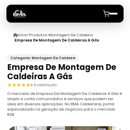
Início
Produtos
Montagem De Caldeira
Início
Empresa De Montagem De Caldeiras A Gás
Quem Somos
Categoria: Montagem De Caldeira
Empresa De Montagem De
Produtos
Caldeiras A Gás
Caldeiras
Anuncie
4.9 satisfação
O mercado de Empresa De Montagem De Caldeiras A Gás é
Automação De Caldeiras
Inspecao Feitas Em Caldeiras
amplo e conta com produtos e serviços que podem ser
úteis em diversas aplicações. No BMA Caldeiraria, portal
especializado na geração de negócios para o mercado
Caldeira De Recuperação
Cotação Inspeção De Caldeiras
Montagem De Caldeira
B2B.
Caldeira De Recuperação Celulose
Cotar Inspeção De Caldeiras
Empresa De Montagem De Caldeiras A Gás
Caldeiras A Vapor