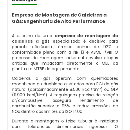
Caldeira Flamotubular Venda
Caldeira A Vapor Industrial A Venda
Caldeira A Gás Natural Preço
Empresas Que Inspecionam Caldeiras
Empresa De Montagem De Caldeiras Gás
Empresa de Montagem de Caldeiras a
Caldeira Flamotubular Vertical
Caldeira A Vapor Para Cozinha Industrial
Caldeira A Gás Preço
Roca
Gás: Engenharia de Alta Performance
Inspeção Caldeiras Vasos De Pressão
Caldeira Fogotubular
Caldeira A Vapor Para Sauna
Caldeira A Gás Roca
Empresa Que Fazem Montagem De
A escolha de uma
empresa de montagem de
Inspeção De Caldeiras
Caldeiras
caldeiras a gás
especializada é decisiva para
garantir eficiência térmica acima de 92% e
Caldeira Fogotubular Horizontal
Caldeira A Vapor Pequena
Caldeira A Gás Usada
conformidade plena com a NR-13 e ASME I/VIII. O
Inspeção De Caldeiras A Vapor
Empresas De Caldeiraria
processo de montagem industrial envolve etapas
Caldeira Fogotubular Vertical
Caldeira A Vapor Preço
Caldeira A Gás Vulcano
críticas que impactam diretamente o OEE da
Inspeção De Caldeiras E Vasos De Pressão
planta e o MTBF do equipamento.
Empresas De Caldeiraria E Montagem
Industrial
Caldeira Horizontal
Caldeira A Vapor Vertical
Caldeira De Aquecimento A Gás
Caldeiras a gás operam com queimadores
Inspeção De Caldeiras Flamotubulares
monobloco ou duobloco ajustados para PCI do gás
natural (aproximadamente 8.500 kcal/Nm³) ou GLP
Empresas De Montagem De Caldeiras
Caldeira Industrial
Caldeira De Vapor
Caldeira De Aquecimento Central A Gás
(11.900 kcal/Nm³). A regulagem precisa da relação
Inspeção De Caldeiras Preço
ar/combustível assegura rendimento de
combustão superior a 95% e reduz emissões de
Manutenção De Caldeiras
Caldeira Industrial A Gás
Caldeira De Vapor A Gás
Caldeira Mural A Gás
NOx dentro dos limites da ISO 14001.
Inspeção De Caldeiras Profissional
Habilitado
Durante a montagem o feixe tubular é instalado
Manutenção De Caldeiras A Gásoleo
Caldeira Industrial A Lenha
Caldeira De Vapor A Venda
Caldeira Mural A Gás Preço
com tolerâncias dimensionais rigorosas. O