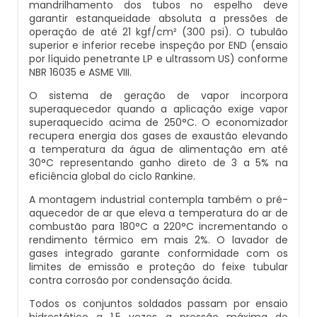
mandrilhamento dos tubos no espelho deve
Inspeção De Integridade De Caldeiras
garantir estanqueidade absoluta a pressões de
Manutenção De Caldeiras A Lenha
Caldeira Industrial Preço
Caldeira De Vapor Eletrica
Caldeira Mural A Gás Roca
operação de até 21 kgf/cm² (300 psi). O tubulão
superior e inferior recebe inspeção por END (ensaio
Inspeção De Integridade Em Caldeiras
Manutenção De Caldeiras A Vapor
Caldeira Vertical
Caldeira Em Vapor
Comprar Caldeira A Gás
por líquido penetrante LP e ultrassom US) conforme
NBR 16035 e ASME VIII.
Inspeção De Segurança Caldeira
Manutenção De Caldeiras E Aquecedores
Caldeiraria De Fabricação E Montagem
Caldeira Geradora De Vapor A Lenha
Cotação De Caldeira A Gás
O sistema de geração de vapor incorpora
superaquecedor quando a aplicação exige vapor
Industrial
Inspeção De Segurança De Caldeiras
superaquecido acima de 250°C. O economizador
Manutenção De Caldeiras Em Sp
Caldeira Locomotiva A Vapor
Distribuidor De Caldeira A Gás
recupera energia dos gases de exaustão elevando
Caldeiraria E Montagem Industrial
a temperatura da água de alimentação em até
Inspeção De Segurança Em Caldeiras
30°C representando ganho direto de 3 a 5% na
Manutenção De Caldeiras Industriais
Caldeira Usada A Venda
Empresa De Caldeira A Gás
eficiência global do ciclo Rankine.
Caldeiraria Industrial
Inspeção De Segurança Em Caldeiras E
A montagem industrial contempla também o pré-
Manutenção Em Caldeiras De Alta Pressão
Caldeira Vapor A Lenha
Empresa De Manutenção De Caldeira A Gás
Vasos De Pressão
aquecedor de ar que eleva a temperatura do ar de
Caldeiraria Pesada
combustão para 180°C a 220°C incrementando o
rendimento térmico em mais 2%. O lavador de
Manutenção Preventiva Caldeiras
Compra E Venda De Caldeiras Usadas
Fornecedor De Caldeira A Gás
Inspeção De Segurança Em Vasos De
gases integrado garante conformidade com os
Caldeiras De Recuperação De Calor Sensivel
Pressão
limites de emissão e proteção do feixe tubular
Montagem Caldeiras
Comprar Caldeira A Vapor
Manutenção De Caldeira A Gás
contra corrosão por condensação ácida.
Caldeiras E Aquecedores
Inspeção Dimensional De Caldeiraria
Todos os conjuntos soldados passam por ensaio
Montagem De Caldeiras
Comprar Caldeira De Vapor
Onde Comprar Caldeira A Gás
hidrostático a 1,5 vezes a pressão máxima de