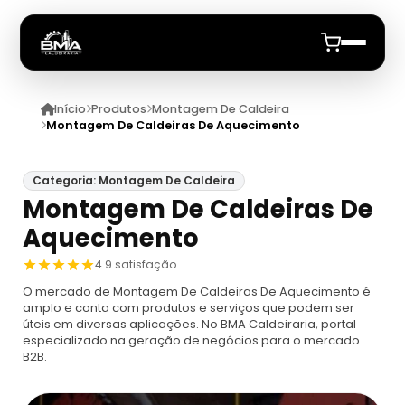
Início
Produtos
Montagem De Caldeira
Início
Montagem De Caldeiras De Aquecimento
Quem Somos
Categoria: Montagem De Caldeira
Montagem De Caldeiras De
Produtos
Aquecimento
Caldeiras
Anuncie
4.9 satisfação
O mercado de Montagem De Caldeiras De Aquecimento é
Automação De Caldeiras
Inspecao Feitas Em Caldeiras
amplo e conta com produtos e serviços que podem ser
úteis em diversas aplicações. No BMA Caldeiraria, portal
especializado na geração de negócios para o mercado
Caldeira De Recuperação
Cotação Inspeção De Caldeiras
Montagem De Caldeira
B2B.
Caldeira De Recuperação Celulose
Cotar Inspeção De Caldeiras
Empresa De Montagem De Caldeiras A Gás
Caldeiras A Vapor