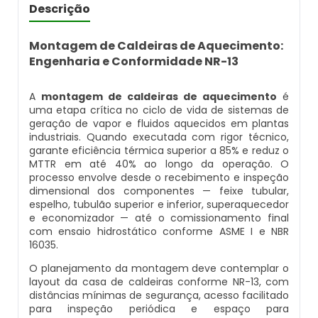
Caldeira Flamotubular Venda
Caldeira A Vapor Industrial A Venda
Caldeira A Gás Natural Preço
Descrição
Empresas Que Inspecionam Caldeiras
Empresa De Montagem De Caldeiras Gás
Caldeira Flamotubular Vertical
Caldeira A Vapor Para Cozinha Industrial
Caldeira A Gás Preço
Montagem de Caldeiras de Aquecimento:
Roca
Inspeção Caldeiras Vasos De Pressão
Engenharia e Conformidade NR-13
Caldeira Fogotubular
Caldeira A Vapor Para Sauna
Caldeira A Gás Roca
Empresa Que Fazem Montagem De
Inspeção De Caldeiras
A
montagem de caldeiras de aquecimento
é
Caldeiras
uma etapa crítica no ciclo de vida de sistemas de
Caldeira Fogotubular Horizontal
Caldeira A Vapor Pequena
Caldeira A Gás Usada
geração de vapor e fluidos aquecidos em plantas
Inspeção De Caldeiras A Vapor
Empresas De Caldeiraria
industriais. Quando executada com rigor técnico,
garante eficiência térmica superior a 85% e reduz o
Caldeira Fogotubular Vertical
Caldeira A Vapor Preço
Caldeira A Gás Vulcano
MTTR em até 40% ao longo da operação. O
Inspeção De Caldeiras E Vasos De Pressão
Empresas De Caldeiraria E Montagem
processo envolve desde o recebimento e inspeção
Industrial
Caldeira Horizontal
Caldeira A Vapor Vertical
Caldeira De Aquecimento A Gás
dimensional dos componentes — feixe tubular,
Inspeção De Caldeiras Flamotubulares
espelho, tubulão superior e inferior, superaquecedor
e economizador — até o comissionamento final
Empresas De Montagem De Caldeiras
Caldeira Industrial
Caldeira De Vapor
Caldeira De Aquecimento Central A Gás
com ensaio hidrostático conforme ASME I e NBR
Inspeção De Caldeiras Preço
16035.
Manutenção De Caldeiras
Caldeira Industrial A Gás
Caldeira De Vapor A Gás
Caldeira Mural A Gás
O planejamento da montagem deve contemplar o
Inspeção De Caldeiras Profissional
layout da casa de caldeiras conforme NR-13, com
Habilitado
distâncias mínimas de segurança, acesso facilitado
Manutenção De Caldeiras A Gásoleo
Caldeira Industrial A Lenha
Caldeira De Vapor A Venda
Caldeira Mural A Gás Preço
para inspeção periódica e espaço para