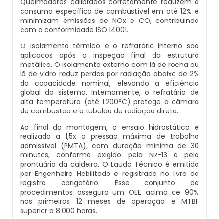
Queimadores calibrados corretamente reduzem o
Caldeiras E Vasos De Pressão
consumo específico de combustível em até 12% e
Inspeção Dimensional De Caldeiraria E
minimizam emissões de NOx e CO, contribuindo
Montagem De Caldeiras A Vapor
Distribuidor De Caldeira A Vapor
Peças Para Caldeira A Gás
Tubulação
com a conformidade ISO 14001.
Comprar Caldeira
O isolamento térmico e o refratário interno são
Montagem De Caldeiras Preço
Empresa De Caldeira A Vapor
Queimador De Caldeira A Gás
Inspeção Em Caldeiras
aplicados após a inspeção final da estrutura
Controle E Automação De Caldeiras
metálica. O isolamento externo com lã de rocha ou
Montagem De Caldeiras A Gás
lã de vidro reduz perdas por radiação abaixo de 2%
Fabrica De Caldeira A Vapor
Queimador Para Caldeira A Gás
Inspeção Em Caldeiras Aquatubulares
da capacidade nominal, elevando a eficiência
Curso De Segurança Na Operação De
global do sistema. Internamente, o refratário de
Caldeiras
Montagem De Caldeiras A Lenha
Fabricante De Caldeira A Vapor
Serviço De Manutenção Caldeira A Gás
alta temperatura (até 1.200°C) protege a câmara
Inspeção Inicial Em Caldeiras
de combustão e o tubulão de radiação direta.
Curso Operação De Caldeira
Montagem De Caldeiras A Pellets
Ferro Com Caldeira A Vapor
Valor Caldeira A Gás
Ao final da montagem, o ensaio hidrostático é
Inspeção Nas Caldeiras
realizado a 1,5x a pressão máxima de trabalho
admissível (PMTA), com duração mínima de 30
Curso Treinamento De Segurança Na
Montagem De Caldeiras De Aquecimento
Fornecedor De Caldeira A Vapor
Venda Caldeira A Gás
Inspeção Periodica Em Caldeiras
minutos, conforme exigido pela NR-13 e pelo
Operação De Caldeiras
prontuário da caldeira. O Laudo Técnico é emitido
por Engenheiro Habilitado e registrado no livro de
Montagem De Caldeiras Empresa
Onde Comprar Caldeira A Vapor
Peças De Caldeiras
Manutenção E Inspeção De Caldeiras
registro obrigatório. Esse conjunto de
Economizador Para Caldeiras
procedimentos assegura um OEE acima de 90%
Preço Montagem De Caldeira A Gás
Peças Para Caldeira A Vapor
Melhor Caldeira Gás Natural
nos primeiros 12 meses de operação e MTBF
Plano De Inspeção De Caldeiras
Empresa De Serviços Caldeiraria
superior a 8.000 horas.