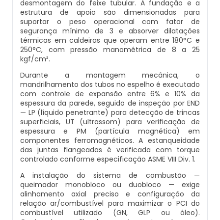
desmontagem do feixe tubular. A fundação e a
Inspeção De Integridade De Caldeiras
estrutura de apoio são dimensionadas para
Manutenção De Caldeiras A Lenha
Caldeira Industrial Preço
Caldeira De Vapor Eletrica
Caldeira Mural A Gás Roca
suportar o peso operacional com fator de
segurança mínimo de 3 e absorver dilatações
Inspeção De Integridade Em Caldeiras
Manutenção De Caldeiras A Vapor
Caldeira Vertical
Caldeira Em Vapor
Comprar Caldeira A Gás
térmicas em caldeiras que operam entre 180°C e
250°C, com pressão manométrica de 8 a 25
Inspeção De Segurança Caldeira
kgf/cm².
Manutenção De Caldeiras E Aquecedores
Caldeiraria De Fabricação E Montagem
Caldeira Geradora De Vapor A Lenha
Cotação De Caldeira A Gás
Durante a montagem mecânica, o
Industrial
Inspeção De Segurança De Caldeiras
mandrilhamento dos tubos no espelho é executado
Manutenção De Caldeiras Em Sp
Caldeira Locomotiva A Vapor
Distribuidor De Caldeira A Gás
com controle de expansão entre 6% e 10% da
Caldeiraria E Montagem Industrial
espessura da parede, seguido de inspeção por END
Inspeção De Segurança Em Caldeiras
— LP (líquido penetrante) para detecção de trincas
Manutenção De Caldeiras Industriais
Caldeira Usada A Venda
Empresa De Caldeira A Gás
superficiais, UT (ultrassom) para verificação de
Caldeiraria Industrial
espessura e PM (partícula magnética) em
Inspeção De Segurança Em Caldeiras E
componentes ferromagnéticos. A estanqueidade
Manutenção Em Caldeiras De Alta Pressão
Caldeira Vapor A Lenha
Empresa De Manutenção De Caldeira A Gás
Vasos De Pressão
das juntas flangeadas é verificada com torque
Caldeiraria Pesada
controlado conforme especificação ASME VIII Div. 1.
Manutenção Preventiva Caldeiras
Compra E Venda De Caldeiras Usadas
Fornecedor De Caldeira A Gás
Inspeção De Segurança Em Vasos De
A instalação do sistema de combustão —
Caldeiras De Recuperação De Calor Sensivel
Pressão
queimador monobloco ou duobloco — exige
Montagem Caldeiras
Comprar Caldeira A Vapor
Manutenção De Caldeira A Gás
alinhamento axial preciso e configuração da
relação ar/combustível para maximizar o PCI do
Caldeiras E Aquecedores
Inspeção Dimensional De Caldeiraria
combustível utilizado (GN, GLP ou óleo).
Montagem De Caldeiras
Comprar Caldeira De Vapor
Onde Comprar Caldeira A Gás