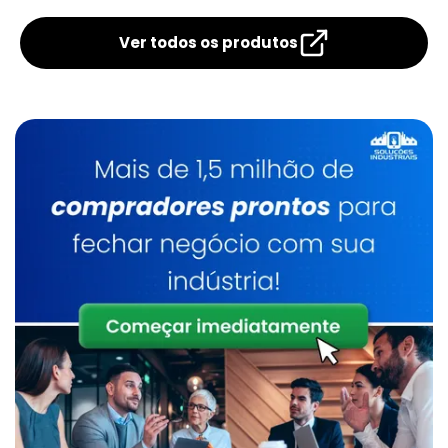
Empresa De
Empresa Que Fazem
Montagem De
Montagem De
Caldeiras Gás Roca
Caldeiras
Ver todos os produtos
Caldeira A Óleo
Lavadores De Gases Para Caldeiras
Manutenção De Caldeiras A Gás Sp
Caldeira De Fluido Térmico
Limpeza Química De Caldeiras
Manutenção De Caldeiras A Gasóleo Sp
Caldeiraria
Manutenção De Caldeiras E Aquecedores Sp