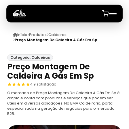
Início
Produtos
Caldeiras
Início
Preço Montagem De Caldeira A Gás Em Sp
Quem Somos
Categoria: Caldeiras
Preço Montagem De
Produtos
Caldeira A Gás Em Sp
Caldeiras
Anuncie
4.9 satisfação
O mercado de Preço Montagem De Caldeira A Gás Em Sp é
Automação De Caldeiras
Inspecao Feitas Em Caldeiras
amplo e conta com produtos e serviços que podem ser
úteis em diversas aplicações. No BMA Caldeiraria, portal
especializado na geração de negócios para o mercado
Caldeira De Recuperação
Cotação Inspeção De Caldeiras
Montagem De Caldeira
B2B.
Caldeira De Recuperação Celulose
Cotar Inspeção De Caldeiras
Empresa De Montagem De Caldeiras A Gás
Caldeiras A Vapor