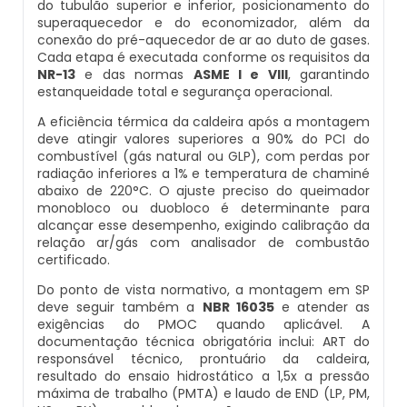
do tubulão superior e inferior, posicionamento do
Inspeção De Integridade De Caldeiras
superaquecedor e do economizador, além da
Manutenção De Caldeiras A Lenha
Caldeira Industrial Preço
Caldeira De Vapor Eletrica
Caldeira Mural A Gás Roca
conexão do pré-aquecedor de ar ao duto de gases.
Cada etapa é executada conforme os requisitos da
Inspeção De Integridade Em Caldeiras
Manutenção De Caldeiras A Vapor
Caldeira Vertical
Caldeira Em Vapor
Comprar Caldeira A Gás
NR-13
e das normas
ASME I e VIII
, garantindo
estanqueidade total e segurança operacional.
Inspeção De Segurança Caldeira
Manutenção De Caldeiras E Aquecedores
Caldeiraria De Fabricação E Montagem
Caldeira Geradora De Vapor A Lenha
Cotação De Caldeira A Gás
A eficiência térmica da caldeira após a montagem
deve atingir valores superiores a 90% do PCI do
Industrial
Inspeção De Segurança De Caldeiras
combustível (gás natural ou GLP), com perdas por
Manutenção De Caldeiras Em Sp
Caldeira Locomotiva A Vapor
Distribuidor De Caldeira A Gás
radiação inferiores a 1% e temperatura de chaminé
Caldeiraria E Montagem Industrial
abaixo de 220°C. O ajuste preciso do queimador
Inspeção De Segurança Em Caldeiras
monobloco ou duobloco é determinante para
Manutenção De Caldeiras Industriais
Caldeira Usada A Venda
Empresa De Caldeira A Gás
alcançar esse desempenho, exigindo calibração da
Caldeiraria Industrial
relação ar/gás com analisador de combustão
Inspeção De Segurança Em Caldeiras E
certificado.
Manutenção Em Caldeiras De Alta Pressão
Caldeira Vapor A Lenha
Empresa De Manutenção De Caldeira A Gás
Vasos De Pressão
Caldeiraria Pesada
Do ponto de vista normativo, a montagem em SP
deve seguir também a
NBR 16035
e atender as
Manutenção Preventiva Caldeiras
Compra E Venda De Caldeiras Usadas
Fornecedor De Caldeira A Gás
Inspeção De Segurança Em Vasos De
exigências do PMOC quando aplicável. A
Caldeiras De Recuperação De Calor Sensivel
Pressão
documentação técnica obrigatória inclui: ART do
Montagem Caldeiras
Comprar Caldeira A Vapor
Manutenção De Caldeira A Gás
responsável técnico, prontuário da caldeira,
resultado do ensaio hidrostático a 1,5x a pressão
Caldeiras E Aquecedores
Inspeção Dimensional De Caldeiraria
máxima de trabalho (PMTA) e laudo de END (LP, PM,
Montagem De Caldeiras
Comprar Caldeira De Vapor
Onde Comprar Caldeira A Gás