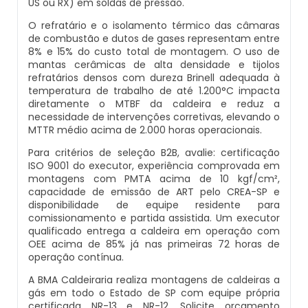
US ou RX) em soldas de pressão.
Caldeiras E Vasos De Pressão
Inspeção Dimensional De Caldeiraria E
O refratário e o isolamento térmico das câmaras
Montagem De Caldeiras A Vapor
Distribuidor De Caldeira A Vapor
Peças Para Caldeira A Gás
Tubulação
de combustão e dutos de gases representam entre
Comprar Caldeira
8% e 15% do custo total de montagem. O uso de
mantas cerâmicas de alta densidade e tijolos
Montagem De Caldeiras Preço
Empresa De Caldeira A Vapor
Queimador De Caldeira A Gás
Inspeção Em Caldeiras
refratários densos com dureza Brinell adequada à
Controle E Automação De Caldeiras
temperatura de trabalho de até 1.200°C impacta
Montagem De Caldeiras A Gás
diretamente o MTBF da caldeira e reduz a
Fabrica De Caldeira A Vapor
Queimador Para Caldeira A Gás
Inspeção Em Caldeiras Aquatubulares
necessidade de intervenções corretivas, elevando o
Curso De Segurança Na Operação De
MTTR médio acima de 2.000 horas operacionais.
Caldeiras
Montagem De Caldeiras A Lenha
Fabricante De Caldeira A Vapor
Serviço De Manutenção Caldeira A Gás
Inspeção Inicial Em Caldeiras
Para critérios de seleção B2B, avalie: certificação
ISO 9001 do executor, experiência comprovada em
Curso Operação De Caldeira
Montagem De Caldeiras A Pellets
Ferro Com Caldeira A Vapor
Valor Caldeira A Gás
montagens com PMTA acima de 10 kgf/cm²,
Inspeção Nas Caldeiras
capacidade de emissão de ART pelo CREA-SP e
disponibilidade de equipe residente para
Curso Treinamento De Segurança Na
Montagem De Caldeiras De Aquecimento
Fornecedor De Caldeira A Vapor
Venda Caldeira A Gás
Inspeção Periodica Em Caldeiras
comissionamento e partida assistida. Um executor
Operação De Caldeiras
qualificado entrega a caldeira em operação com
OEE acima de 85% já nas primeiras 72 horas de
Montagem De Caldeiras Empresa
Onde Comprar Caldeira A Vapor
Peças De Caldeiras
Manutenção E Inspeção De Caldeiras
operação contínua.
Economizador Para Caldeiras
A BMA Caldeiraria realiza montagens de caldeiras a
Preço Montagem De Caldeira A Gás
Peças Para Caldeira A Vapor
Melhor Caldeira Gás Natural
Plano De Inspeção De Caldeiras
gás em todo o Estado de SP com equipe própria
Empresa De Serviços Caldeiraria
certificada NR-13 e NR-12. Solicite orçamento