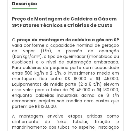
Caldeira Flamotubular Venda
Caldeira A Vapor Industrial A Venda
Caldeira A Gás Natural Preço
Descrição
Empresas Que Inspecionam Caldeiras
Empresa De Montagem De Caldeiras Gás
Caldeira Flamotubular Vertical
Caldeira A Vapor Para Cozinha Industrial
Caldeira A Gás Preço
Preço de Montagem de Caldeira a Gás em
Roca
Inspeção Caldeiras Vasos De Pressão
SP: Fatores Técnicos e Critérios de Custo
Caldeira Fogotubular
Caldeira A Vapor Para Sauna
Caldeira A Gás Roca
Empresa Que Fazem Montagem De
Inspeção De Caldeiras
O
preço de montagem de caldeira a gás em SP
Caldeiras
varia conforme a capacidade nominal de geração
Caldeira Fogotubular Horizontal
Caldeira A Vapor Pequena
Caldeira A Gás Usada
de vapor (t/h), a pressão de operação
Inspeção De Caldeiras A Vapor
Empresas De Caldeiraria
(bar/kgf/cm²), o tipo de queimador (monobloco ou
duobloco) e o nível de automação embarcada.
Caldeira Fogotubular Vertical
Caldeira A Vapor Preço
Caldeira A Gás Vulcano
Para caldeiras de pequeno porte com capacidade
Inspeção De Caldeiras E Vasos De Pressão
Empresas De Caldeiraria E Montagem
entre 500 kg/h e 2 t/h, o investimento médio em
Industrial
Caldeira Horizontal
Caldeira A Vapor Vertical
Caldeira De Aquecimento A Gás
montagem fica entre R$ 18.000 e R$ 45.000.
Inspeção De Caldeiras Flamotubulares
Equipamentos de médio porte (2 a 8 t/h) elevam
esse valor para a faixa de R$ 45.000 a R$ 130.000,
Empresas De Montagem De Caldeiras
Caldeira Industrial
Caldeira De Vapor
Caldeira De Aquecimento Central A Gás
enquanto caldeiras industriais acima de 8 t/h
Inspeção De Caldeiras Preço
demandam projetos sob medida com custos que
partem de R$ 130.000.
Manutenção De Caldeiras
Caldeira Industrial A Gás
Caldeira De Vapor A Gás
Caldeira Mural A Gás
Inspeção De Caldeiras Profissional
A montagem envolve etapas críticas como
Habilitado
alinhamento do feixe tubular, fixação e
Manutenção De Caldeiras A Gásoleo
Caldeira Industrial A Lenha
Caldeira De Vapor A Venda
Caldeira Mural A Gás Preço
mandrilhamento dos tubos no espelho, instalação