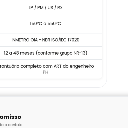
LP / PM / US / RX
150°C a 550°C
INMETRO OIA - NBR ISO/IEC 17020
12 a 48 meses (conforme grupo NR-13)
rontuário completo com ART do engenheiro
PH
romisso
ta o contato.