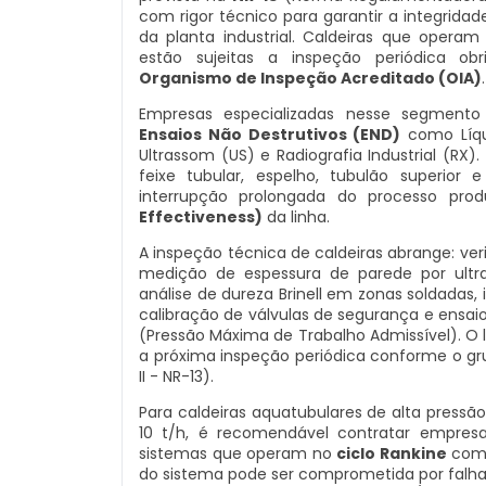
com rigor técnico para garantir a integrida
da planta industrial. Caldeiras que oper
estão sujeitas a inspeção periódica ob
Organismo de Inspeção Acreditado (OIA)
.
Empresas especializadas nesse segmento 
Ensaios Não Destrutivos (END)
como Líqui
Ultrassom (US) e Radiografia Industrial (RX
feixe tubular, espelho, tubulão superior
interrupção prolongada do processo pro
Effectiveness)
da linha.
A inspeção técnica de caldeiras abrange: ve
medição de espessura de parede por ultra
análise de dureza Brinell em zonas soldadas, 
calibração de válvulas de segurança e ensai
(Pressão Máxima de Trabalho Admissível). O 
a próxima inspeção periódica conforme o gru
II - NR-13).
Para caldeiras aquatubulares de alta pressã
10 t/h, é recomendável contratar empres
sistemas que operam no
ciclo Rankine
com 
do sistema pode ser comprometida por falha