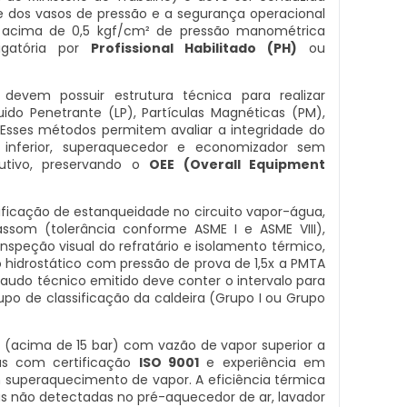
de dos vasos de pressão e a segurança operacional
am acima de 0,5 kgf/cm² de pressão manométrica
rigatória por
Profissional Habilitado (PH)
ou
devem possuir estrutura técnica para realizar
do Penetrante (LP), Partículas Magnéticas (PM),
). Esses métodos permitem avaliar a integridade do
 e inferior, superaquecedor e economizador sem
dutivo, preservando o
OEE (Overall Equipment
rificação de estanqueidade no circuito vapor-água,
ssom (tolerância conforme ASME I e ASME VIII),
inspeção visual do refratário e isolamento térmico,
o hidrostático com pressão de prova de 1,5x a PMTA
laudo técnico emitido deve conter o intervalo para
po de classificação da caldeira (Grupo I ou Grupo
o (acima de 15 bar) com vazão de vapor superior a
as com certificação
ISO 9001
e experiência em
superaquecimento de vapor. A eficiência térmica
s não detectadas no pré-aquecedor de ar, lavador