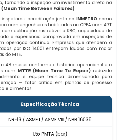
 tornando a inspeção um investimento direto na
 (Mean Time Between Failures)
.
 inspetoras: acreditação junto ao
INMETRO
como
nico com engenheiros habilitados no CREA com ART
 com calibração rastreável à RBC, capacidade de
zado e experiência comprovada em inspeções de
 em operação contínua. Empresas que atendem à
ados por ISO 14001 entregam laudos com maior
ias do MTE.
12 a 48 meses conforme o histórico operacional e o
ões com
MTTR (Mean Time To Repair)
reduzido
ndimento e equipe técnica dimensionada para
eração — fator crítico em plantas de processo
ca e alimentos.
Especificação Técnica
NR-13 / ASME I / ASME VIII / NBR 16035
1,5x PMTA (bar)