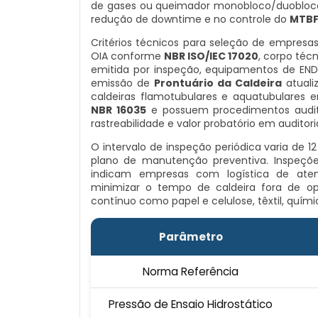
de gases ou queimador monobloco/duobloco,
redução de downtime e no controle do
MTBF
Critérios técnicos para seleção de empresas
OIA conforme
NBR ISO/IEC 17020
, corpo téc
emitida por inspeção, equipamentos de END
emissão de
Prontuário da Caldeira
atuali
caldeiras flamotubulares e aquatubulares
NBR 16035
e possuem procedimentos audit
rastreabilidade e valor probatório em auditor
O intervalo de inspeção periódica varia de 
plano de manutenção preventiva. Inspeç
indicam empresas com logística de ate
minimizar o tempo de caldeira fora de op
contínuo como papel e celulose, têxtil, quími
Parâmetro
Norma Referência
Pressão de Ensaio Hidrostático