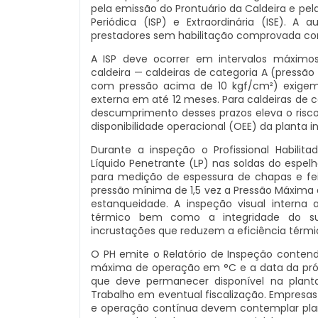
pela emissão do Prontuário da Caldeira e pel
Periódica (ISP) e Extraordinária (ISE). A 
prestadores sem habilitação comprovada cons
A ISP deve ocorrer em intervalos máximos
caldeira — caldeiras de categoria A (pressã
com pressão acima de 10 kgf/cm²) exigem
externa em até 12 meses. Para caldeiras de c
descumprimento desses prazos eleva o risco
disponibilidade operacional (OEE) da planta in
Durante a inspeção o Profissional Habilit
Líquido Penetrante (LP) nas soldas do espelh
para medição de espessura de chapas e feix
pressão mínima de 1,5 vez a Pressão Máxima 
estanqueidade. A inspeção visual interna 
térmico bem como a integridade do su
incrustações que reduzem a eficiência térmi
O PH emite o Relatório de Inspeção conten
máxima de operação em °C e a data da próx
que deve permanecer disponível na plant
Trabalho em eventual fiscalização. Empresa
e operação contínua devem contemplar pla