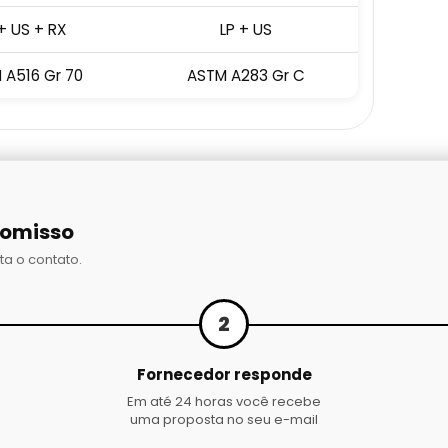
+ US + RX
LP + US
 A516 Gr 70
ASTM A283 Gr C
romisso
ta o contato.
2
Fornecedor responde
Em até 24 horas você recebe
uma proposta no seu e-mail