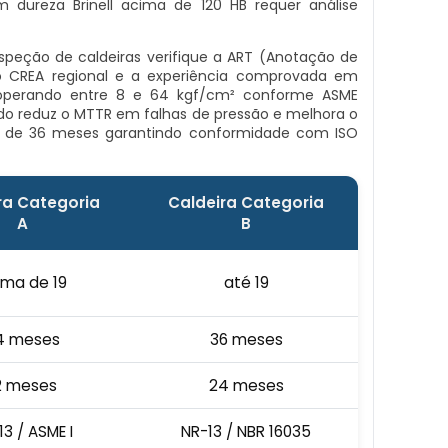
 dureza Brinell acima de 120 HB requer análise
inspeção de caldeiras verifique a ART (Anotação de
ao CREA regional e a experiência comprovada em
s operando entre 8 e 64 kgf/cm² conforme ASME
do reduz o MTTR em falhas de pressão e melhora o
 de 36 meses garantindo conformidade com ISO
ra Categoria
Caldeira Categoria
A
B
ima de 19
até 19
4 meses
36 meses
2 meses
24 meses
13 / ASME I
NR-13 / NBR 16035