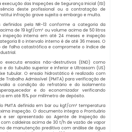
a execução das Inspeções de Segurança Inicial (ISI)
ausência deste profissional ou a contratação de
titui infração grave sujeita a embargo e multa.
 definidos pela NR-13 conforme a categoria da
o acima de 19 kgf/cm² ou volume acima de 50 litros
 inspeção interna em até 24 meses e inspeção
ategoria B o intervalo interno é de até 36 meses. O
 de falha catastrófica e compromete o índice de
dustrial.
ado executa ensaios não-destrutivos (END) como
o e do tubulão superior e inferior e Ultrassom (US)
e tubular. O ensaio hidrostático é realizado com
de Trabalho Admissível (PMTA) para verificação de
avalia a condição do refratário e do isolamento
peraquecedor e do economizador verificando
ca em até 15% por milímetro de depósito.
do PMTA definida em bar ou kgf/cm² temperatura
ima inspeção. O documento integra o Prontuário
a e ser apresentado ao Agente de Inspeção do
s com caldeiras acima de 30 t/h de vazão de vapor
no de manutenção preditiva com análise de água