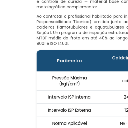
e controle de dureza — material base com
metalográfica complementar.
Ao contratar o profissional habilitado para 
Responsabilidade Técnica) emitida junto 
caldeiras flamotubulares e aquatubulare
Seção I. Um programa de inspeção estrutura
MTBF médio da frota em até 40% ao longo
9001 e ISO 14001.
Caldei
Parâmetro
Pressão Máxima
ac
(kgf/cm²)
Intervalo ISP Interna
2
Intervalo ISP Externa
1
Norma Aplicável
NR-