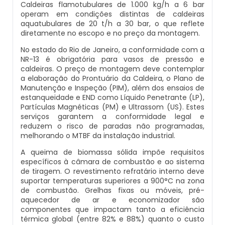
Caldeiras flamotubulares de 1.000 kg/h a 6 bar
Inspeção De Integridade De Caldeiras
Manutenção De Caldeiras A Lenha
Caldeira Industrial Preço
Caldeira De Vapor Eletrica
Caldeira Mural A Gás Roca
operam em condições distintas de caldeiras
aquatubulares de 20 t/h a 30 bar, o que reflete
diretamente no escopo e no preço da montagem.
Inspeção De Integridade Em Caldeiras
Manutenção De Caldeiras A Vapor
Caldeira Vertical
Caldeira Em Vapor
Comprar Caldeira A Gás
No estado do Rio de Janeiro, a conformidade com a
NR-13 é obrigatória para vasos de pressão e
Inspeção De Segurança Caldeira
Manutenção De Caldeiras E Aquecedores
Caldeiraria De Fabricação E Montagem
Caldeira Geradora De Vapor A Lenha
Cotação De Caldeira A Gás
caldeiras. O preço de montagem deve contemplar
Industrial
a elaboração do Prontuário da Caldeira, o Plano de
Inspeção De Segurança De Caldeiras
Manutenção e Inspeção (PIM), além dos ensaios de
Manutenção De Caldeiras Em Sp
Caldeira Locomotiva A Vapor
Distribuidor De Caldeira A Gás
estanqueidade e END como Líquido Penetrante (LP),
Caldeiraria E Montagem Industrial
Partículas Magnéticas (PM) e Ultrassom (US). Estes
Inspeção De Segurança Em Caldeiras
serviços garantem a conformidade legal e
Manutenção De Caldeiras Industriais
Caldeira Usada A Venda
Empresa De Caldeira A Gás
reduzem o risco de paradas não programadas,
Caldeiraria Industrial
melhorando o MTBF da instalação industrial.
Inspeção De Segurança Em Caldeiras E
Manutenção Em Caldeiras De Alta Pressão
Caldeira Vapor A Lenha
Empresa De Manutenção De Caldeira A Gás
Vasos De Pressão
A queima de biomassa sólida impõe requisitos
Caldeiraria Pesada
específicos à câmara de combustão e ao sistema
Manutenção Preventiva Caldeiras
Compra E Venda De Caldeiras Usadas
Fornecedor De Caldeira A Gás
de tiragem. O revestimento refratário interno deve
Inspeção De Segurança Em Vasos De
suportar temperaturas superiores a 900°C na zona
Caldeiras De Recuperação De Calor Sensivel
Pressão
de combustão. Grelhas fixas ou móveis, pré-
Montagem Caldeiras
Comprar Caldeira A Vapor
Manutenção De Caldeira A Gás
aquecedor de ar e economizador são
Caldeiras E Aquecedores
componentes que impactam tanto a eficiência
Inspeção Dimensional De Caldeiraria
térmica global (entre 82% e 88%) quanto o custo
Montagem De Caldeiras
Comprar Caldeira De Vapor
Onde Comprar Caldeira A Gás