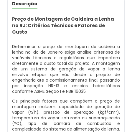
Caldeira Flamotubular Venda
Caldeira A Vapor Industrial A Venda
Caldeira A Gás Natural Preço
Descrição
Empresas Que Inspecionam Caldeiras
Empresa De Montagem De Caldeiras Gás
Caldeira Flamotubular Vertical
Caldeira A Vapor Para Cozinha Industrial
Caldeira A Gás Preço
Preço de Montagem de Caldeira a Lenha
Roca
Inspeção Caldeiras Vasos De Pressão
no RJ: Critérios Técnicos e Fatores de
Custo
Caldeira Fogotubular
Caldeira A Vapor Para Sauna
Caldeira A Gás Roca
Empresa Que Fazem Montagem De
Inspeção De Caldeiras
Caldeiras
Determinar o preço de montagem de caldeira a
Caldeira Fogotubular Horizontal
Caldeira A Vapor Pequena
Caldeira A Gás Usada
lenha no Rio de Janeiro exige análise criteriosa de
Inspeção De Caldeiras A Vapor
Empresas De Caldeiraria
variáveis técnicas e regulatórias que impactam
diretamente o custo total do projeto. A montagem
Caldeira Fogotubular Vertical
Caldeira A Vapor Preço
Caldeira A Gás Vulcano
Inspeção De Caldeiras E Vasos De Pressão
de um sistema de geração de vapor a lenha
Empresas De Caldeiraria E Montagem
envolve etapas que vão desde o projeto de
Industrial
Caldeira Horizontal
Caldeira A Vapor Vertical
Caldeira De Aquecimento A Gás
engenharia até o comissionamento final, passando
Inspeção De Caldeiras Flamotubulares
por inspeção NR-13 e ensaios hidrostáticos
conforme ASME Seção I e NBR 16035.
Empresas De Montagem De Caldeiras
Caldeira Industrial
Caldeira De Vapor
Caldeira De Aquecimento Central A Gás
Inspeção De Caldeiras Preço
Os principais fatores que compõem o preço de
montagem incluem: capacidade de geração de
Manutenção De Caldeiras
Caldeira Industrial A Gás
Caldeira De Vapor A Gás
Caldeira Mural A Gás
vapor (t/h), pressão de operação (kgf/cm²),
Inspeção De Caldeiras Profissional
temperatura do vapor saturado ou superaquecido
Habilitado
(°C), tipo de câmara de combustão e
Manutenção De Caldeiras A Gásoleo
Caldeira Industrial A Lenha
Caldeira De Vapor A Venda
Caldeira Mural A Gás Preço
complexidade do sistema de alimentação de lenha.