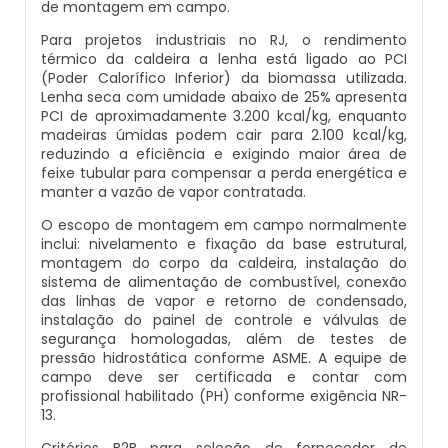
de montagem em campo.
Caldeiras E Vasos De Pressão
Inspeção Dimensional De Caldeiraria E
Para projetos industriais no RJ, o rendimento
Montagem De Caldeiras A Vapor
Distribuidor De Caldeira A Vapor
Peças Para Caldeira A Gás
Tubulação
térmico da caldeira a lenha está ligado ao PCI
Comprar Caldeira
(Poder Calorífico Inferior) da biomassa utilizada.
Lenha seca com umidade abaixo de 25% apresenta
Montagem De Caldeiras Preço
Empresa De Caldeira A Vapor
Queimador De Caldeira A Gás
Inspeção Em Caldeiras
PCI de aproximadamente 3.200 kcal/kg, enquanto
Controle E Automação De Caldeiras
madeiras úmidas podem cair para 2.100 kcal/kg,
Montagem De Caldeiras A Gás
Fabrica De Caldeira A Vapor
Queimador Para Caldeira A Gás
reduzindo a eficiência e exigindo maior área de
Inspeção Em Caldeiras Aquatubulares
feixe tubular para compensar a perda energética e
Curso De Segurança Na Operação De
manter a vazão de vapor contratada.
Caldeiras
Montagem De Caldeiras A Lenha
Fabricante De Caldeira A Vapor
Serviço De Manutenção Caldeira A Gás
Inspeção Inicial Em Caldeiras
O escopo de montagem em campo normalmente
inclui: nivelamento e fixação da base estrutural,
Curso Operação De Caldeira
Montagem De Caldeiras A Pellets
Ferro Com Caldeira A Vapor
Valor Caldeira A Gás
Inspeção Nas Caldeiras
montagem do corpo da caldeira, instalação do
sistema de alimentação de combustível, conexão
das linhas de vapor e retorno de condensado,
Curso Treinamento De Segurança Na
Montagem De Caldeiras De Aquecimento
Fornecedor De Caldeira A Vapor
Venda Caldeira A Gás
Inspeção Periodica Em Caldeiras
instalação do painel de controle e válvulas de
Operação De Caldeiras
segurança homologadas, além de testes de
pressão hidrostática conforme ASME. A equipe de
Montagem De Caldeiras Empresa
Onde Comprar Caldeira A Vapor
Peças De Caldeiras
Manutenção E Inspeção De Caldeiras
Economizador Para Caldeiras
campo deve ser certificada e contar com
profissional habilitado (PH) conforme exigência NR-
Preço Montagem De Caldeira A Gás
Peças Para Caldeira A Vapor
Melhor Caldeira Gás Natural
13.
Plano De Inspeção De Caldeiras
Empresa De Serviços Caldeiraria