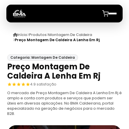
Início
Produtos
Montagem De Caldeira
Início
Preço Montagem De Caldeira A Lenha Em Rj
Quem Somos
Categoria: Montagem De Caldeira
Preço Montagem De
Produtos
Caldeira A Lenha Em Rj
Caldeiras
Anuncie
4.9 satisfação
O mercado de Preço Montagem De Caldeira A Lenha Em Rj é
Automação De Caldeiras
Inspecao Feitas Em Caldeiras
amplo e conta com produtos e serviços que podem ser
úteis em diversas aplicações. No BMA Caldeiraria, portal
especializado na geração de negócios para o mercado
Caldeira De Recuperação
Cotação Inspeção De Caldeiras
Montagem De Caldeira
B2B.
Caldeira De Recuperação Celulose
Cotar Inspeção De Caldeiras
Empresa De Montagem De Caldeiras A Gás
Caldeiras A Vapor