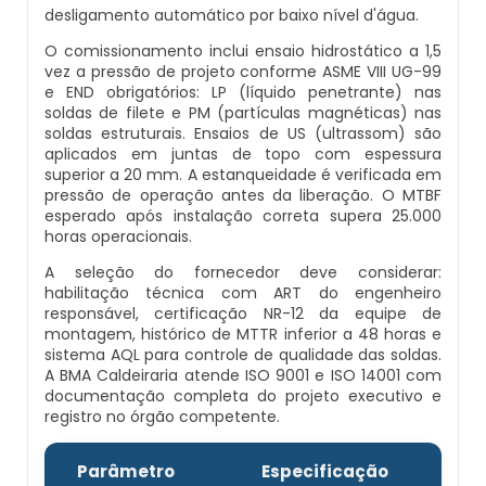
desligamento automático por baixo nível d'água.
Caldeiras E Vasos De Pressão
Inspeção Dimensional De Caldeiraria E
O comissionamento inclui ensaio hidrostático a 1,5
Montagem De Caldeiras A Vapor
Distribuidor De Caldeira A Vapor
Peças Para Caldeira A Gás
Tubulação
vez a pressão de projeto conforme ASME VIII UG-99
Comprar Caldeira
e END obrigatórios: LP (líquido penetrante) nas
Montagem De Caldeiras Preço
Empresa De Caldeira A Vapor
Queimador De Caldeira A Gás
soldas de filete e PM (partículas magnéticas) nas
Inspeção Em Caldeiras
soldas estruturais. Ensaios de US (ultrassom) são
Controle E Automação De Caldeiras
aplicados em juntas de topo com espessura
Montagem De Caldeiras A Gás
Fabrica De Caldeira A Vapor
Queimador Para Caldeira A Gás
Inspeção Em Caldeiras Aquatubulares
superior a 20 mm. A estanqueidade é verificada em
Curso De Segurança Na Operação De
pressão de operação antes da liberação. O MTBF
Caldeiras
esperado após instalação correta supera 25.000
Montagem De Caldeiras A Lenha
Fabricante De Caldeira A Vapor
Serviço De Manutenção Caldeira A Gás
Inspeção Inicial Em Caldeiras
horas operacionais.
Curso Operação De Caldeira
A seleção do fornecedor deve considerar:
Montagem De Caldeiras A Pellets
Ferro Com Caldeira A Vapor
Valor Caldeira A Gás
Inspeção Nas Caldeiras
habilitação técnica com ART do engenheiro
responsável, certificação NR-12 da equipe de
Curso Treinamento De Segurança Na
Montagem De Caldeiras De Aquecimento
montagem, histórico de MTTR inferior a 48 horas e
Fornecedor De Caldeira A Vapor
Venda Caldeira A Gás
Inspeção Periodica Em Caldeiras
Operação De Caldeiras
sistema AQL para controle de qualidade das soldas.
A BMA Caldeiraria atende ISO 9001 e ISO 14001 com
Montagem De Caldeiras Empresa
Onde Comprar Caldeira A Vapor
Peças De Caldeiras
documentação completa do projeto executivo e
Manutenção E Inspeção De Caldeiras
Economizador Para Caldeiras
registro no órgão competente.
Preço Montagem De Caldeira A Gás
Peças Para Caldeira A Vapor
Melhor Caldeira Gás Natural
Plano De Inspeção De Caldeiras
Empresa De Serviços Caldeiraria
Parâmetro
Especificação