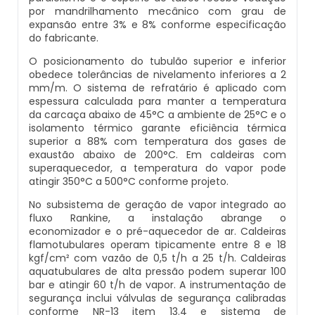
por mandrilhamento mecânico com grau de
Inspeção De Integridade De Caldeiras
Manutenção De Caldeiras A Lenha
Caldeira Industrial Preço
Caldeira De Vapor Eletrica
Caldeira Mural A Gás Roca
expansão entre 3% e 8% conforme especificação
do fabricante.
Inspeção De Integridade Em Caldeiras
Manutenção De Caldeiras A Vapor
Caldeira Vertical
Caldeira Em Vapor
Comprar Caldeira A Gás
O posicionamento do tubulão superior e inferior
obedece tolerâncias de nivelamento inferiores a 2
Inspeção De Segurança Caldeira
mm/m. O sistema de refratário é aplicado com
Manutenção De Caldeiras E Aquecedores
Caldeiraria De Fabricação E Montagem
Caldeira Geradora De Vapor A Lenha
Cotação De Caldeira A Gás
espessura calculada para manter a temperatura
Industrial
da carcaça abaixo de 45°C a ambiente de 25°C e o
Inspeção De Segurança De Caldeiras
isolamento térmico garante eficiência térmica
Manutenção De Caldeiras Em Sp
Caldeira Locomotiva A Vapor
Distribuidor De Caldeira A Gás
superior a 88% com temperatura dos gases de
Caldeiraria E Montagem Industrial
exaustão abaixo de 200°C. Em caldeiras com
Inspeção De Segurança Em Caldeiras
Manutenção De Caldeiras Industriais
Caldeira Usada A Venda
Empresa De Caldeira A Gás
superaquecedor, a temperatura do vapor pode
atingir 350°C a 500°C conforme projeto.
Caldeiraria Industrial
Inspeção De Segurança Em Caldeiras E
Manutenção Em Caldeiras De Alta Pressão
Caldeira Vapor A Lenha
Empresa De Manutenção De Caldeira A Gás
No subsistema de geração de vapor integrado ao
Vasos De Pressão
fluxo Rankine, a instalação abrange o
Caldeiraria Pesada
economizador e o pré-aquecedor de ar. Caldeiras
Manutenção Preventiva Caldeiras
Compra E Venda De Caldeiras Usadas
Fornecedor De Caldeira A Gás
flamotubulares operam tipicamente entre 8 e 18
Inspeção De Segurança Em Vasos De
Caldeiras De Recuperação De Calor Sensivel
kgf/cm² com vazão de 0,5 t/h a 25 t/h. Caldeiras
Pressão
aquatubulares de alta pressão podem superar 100
Montagem Caldeiras
Comprar Caldeira A Vapor
Manutenção De Caldeira A Gás
bar e atingir 60 t/h de vapor. A instrumentação de
Caldeiras E Aquecedores
segurança inclui válvulas de segurança calibradas
Inspeção Dimensional De Caldeiraria
conforme NR-13 item 13.4 e sistema de
Montagem De Caldeiras
Comprar Caldeira De Vapor
Onde Comprar Caldeira A Gás