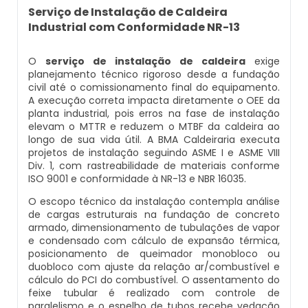
Caldeira Flamotubular Venda
Caldeira A Vapor Industrial A Venda
Caldeira A Gás Natural Preço
Serviço de Instalação de Caldeira
Empresas Que Inspecionam Caldeiras
Industrial com Conformidade NR-13
Empresa De Montagem De Caldeiras Gás
Caldeira Flamotubular Vertical
Caldeira A Vapor Para Cozinha Industrial
Caldeira A Gás Preço
Roca
Inspeção Caldeiras Vasos De Pressão
O
serviço de instalação de caldeira
exige
planejamento técnico rigoroso desde a fundação
Caldeira Fogotubular
Caldeira A Vapor Para Sauna
Caldeira A Gás Roca
Empresa Que Fazem Montagem De
civil até o comissionamento final do equipamento.
Inspeção De Caldeiras
Caldeiras
A execução correta impacta diretamente o OEE da
Caldeira Fogotubular Horizontal
Caldeira A Vapor Pequena
Caldeira A Gás Usada
planta industrial, pois erros na fase de instalação
Inspeção De Caldeiras A Vapor
elevam o MTTR e reduzem o MTBF da caldeira ao
Empresas De Caldeiraria
longo de sua vida útil. A BMA Caldeiraria executa
Caldeira Fogotubular Vertical
Caldeira A Vapor Preço
Caldeira A Gás Vulcano
projetos de instalação seguindo ASME I e ASME VIII
Inspeção De Caldeiras E Vasos De Pressão
Div. 1, com rastreabilidade de materiais conforme
Empresas De Caldeiraria E Montagem
ISO 9001 e conformidade à NR-13 e NBR 16035.
Industrial
Caldeira Horizontal
Caldeira A Vapor Vertical
Caldeira De Aquecimento A Gás
Inspeção De Caldeiras Flamotubulares
O escopo técnico da instalação contempla análise
de cargas estruturais na fundação de concreto
Empresas De Montagem De Caldeiras
Caldeira Industrial
Caldeira De Vapor
Caldeira De Aquecimento Central A Gás
armado, dimensionamento de tubulações de vapor
Inspeção De Caldeiras Preço
e condensado com cálculo de expansão térmica,
posicionamento de queimador monobloco ou
Manutenção De Caldeiras
Caldeira Industrial A Gás
Caldeira De Vapor A Gás
Caldeira Mural A Gás
duobloco com ajuste da relação ar/combustível e
Inspeção De Caldeiras Profissional
cálculo do PCI do combustível. O assentamento do
Habilitado
Manutenção De Caldeiras A Gásoleo
Caldeira Industrial A Lenha
Caldeira De Vapor A Venda
Caldeira Mural A Gás Preço
feixe tubular é realizado com controle de
paralelismo e o espelho de tubos recebe vedação