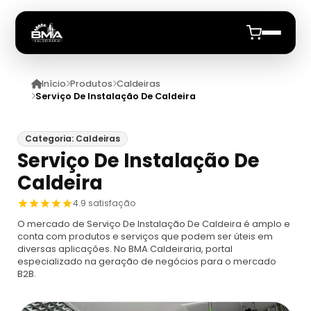
Início
Produtos
Caldeiras
Início
Serviço De Instalação De Caldeira
Quem Somos
Categoria: Caldeiras
Serviço De Instalação De
Produtos
Caldeira
Caldeiras
Anuncie
4.9 satisfação
O mercado de Serviço De Instalação De Caldeira é amplo e
Automação De Caldeiras
Inspecao Feitas Em Caldeiras
conta com produtos e serviços que podem ser úteis em
diversas aplicações. No BMA Caldeiraria, portal
especializado na geração de negócios para o mercado
Caldeira De Recuperação
Cotação Inspeção De Caldeiras
Montagem De Caldeira
B2B.
Caldeira De Recuperação Celulose
Cotar Inspeção De Caldeiras
Empresa De Montagem De Caldeiras A Gás
Caldeiras A Vapor