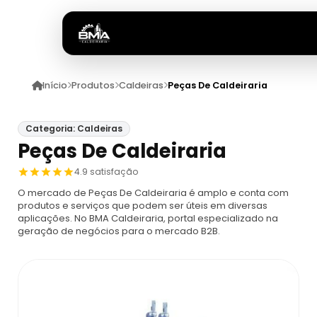
Início
Produtos
Caldeiras
Peças De Caldeiraria
Início
Quem Somos
Categoria: Caldeiras
Peças De Caldeiraria
Produtos
4.9 satisfação
O mercado de Peças De Caldeiraria é amplo e conta com
Caldeiras
Anuncie
produtos e serviços que podem ser úteis em diversas
aplicações. No BMA Caldeiraria, portal especializado na
geração de negócios para o mercado B2B.
Automação De Caldeiras
Inspecao Feitas Em Caldeiras
Caldeira De Recuperação
Cotação Inspeção De Caldeiras
Montagem De Caldeira
Caldeira De Recuperação Celulose
Cotar Inspeção De Caldeiras
Empresa De Montagem De Caldeiras A Gá
Caldeiras A Vapor