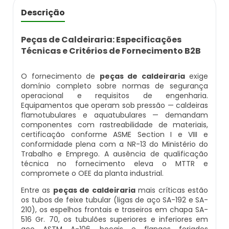
Caldeira Flamotubular Venda
Inspeção Caldeiras Vasos De Pressão
Empresas De Caldeiraria
Caldeira A Vapor Industrial A Venda
Caldeira A Gás Natural Preço
Descrição
Caldeira Flamotubular Vertical
Inspeção De Caldeiras
Empresas De Caldeiraria E Montagem Indu
Caldeira A Vapor Para Cozinha Industrial
Caldeira A Gás Preço
Peças de Caldeiraria: Especificações
Técnicas e Critérios de Fornecimento B2B
Caldeira Fogotubular
Inspeção De Caldeiras A Vapor
Empresas De Montagem De Caldeiras
Caldeira A Vapor Para Sauna
Caldeira A Gás Roca
O fornecimento de
peças de caldeiraria
exige
Caldeira Fogotubular Horizontal
Inspeção De Caldeiras E Vasos De Pressão
Manutenção De Caldeiras
Caldeira A Vapor Pequena
Caldeira A Gás Usada
domínio completo sobre normas de segurança
operacional e requisitos de engenharia.
Equipamentos que operam sob pressão — caldeiras
Caldeira Fogotubular Vertical
Inspeção De Caldeiras Flamotubulares
Manutenção De Caldeiras A Gásoleo
Caldeira A Vapor Preço
Caldeira A Gás Vulcano
flamotubulares e aquatubulares — demandam
componentes com rastreabilidade de materiais,
certificação conforme ASME Section I e VIII e
Caldeira Horizontal
Inspeção De Caldeiras Preço
Manutenção De Caldeiras A Lenha
Caldeira A Vapor Vertical
Caldeira De Aquecimento A Gás
conformidade plena com a NR-13 do Ministério do
Trabalho e Emprego. A ausência de qualificação
técnica no fornecimento eleva o MTTR e
Caldeira Industrial
Inspeção De Caldeiras Profissional Habili
Manutenção De Caldeiras A Vapor
Caldeira De Vapor
Caldeira De Aquecimento Central A Gás
compromete o OEE da planta industrial.
Entre as
peças de caldeiraria
mais críticas estão
Caldeira Industrial A Gás
Inspeção De Integridade De Caldeiras
Manutenção De Caldeiras E Aquecedores
Caldeira De Vapor A Gás
Caldeira Mural A Gás
os tubos de feixe tubular (ligas de aço SA-192 e SA-
210), os espelhos frontais e traseiros em chapa SA-
Caldeira Industrial A Lenha
Inspeção De Integridade Em Caldeiras
Manutenção De Caldeiras Em Sp
Caldeira De Vapor A Venda
Caldeira Mural A Gás Preço
516 Gr. 70, os tubulões superiores e inferiores em
aço ASTM A-106, bocais e flanges forjados