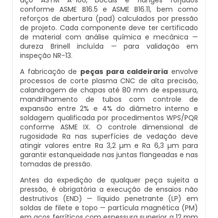
conforme ASME B16.5 e ASME B16.11, bem como
Caldeira Industrial Preço
Inspeção De Segurança Caldeira
Manutenção De Caldeiras Industriais
Caldeira De Vapor Eletrica
Caldeira Mural A Gás Roca
reforços de abertura (pad) calculados por pressão
de projeto. Cada componente deve ter certificado
de material com análise química e mecânica —
Caldeira Vertical
Inspeção De Segurança De Caldeiras
Manutenção Em Caldeiras De Alta Pressã
Caldeira Em Vapor
Comprar Caldeira A Gás
dureza Brinell incluída — para validação em
inspeção NR-13.
Caldeiraria De Fabricação E Montagem Ind
Inspeção De Segurança Em Caldeiras
Manutenção Preventiva Caldeiras
Caldeira Geradora De Vapor A Lenha
Cotação De Caldeira A Gás
A fabricação de
peças para caldeiraria
envolve
processos de corte plasma CNC de alta precisão,
Caldeiraria E Montagem Industrial
Inspeção De Segurança Em Caldeiras E Va
Montagem Caldeiras
Caldeira Locomotiva A Vapor
Distribuidor De Caldeira A Gás
calandragem de chapas até 80 mm de espessura,
mandrilhamento de tubos com controle de
expansão entre 2% e 4% do diâmetro interno e
Caldeiraria Industrial
Inspeção De Segurança Em Vasos De Pres
Montagem De Caldeiras
Caldeira Usada A Venda
Empresa De Caldeira A Gás
soldagem qualificada por procedimentos WPS/PQR
conforme ASME IX. O controle dimensional de
rugosidade Ra nas superfícies de vedação deve
Caldeiraria Pesada
Inspeção Dimensional De Caldeiraria
Montagem De Caldeiras A Vapor
Caldeira Vapor A Lenha
Empresa De Manutenção De Caldeira A G
atingir valores entre Ra 3,2 µm e Ra 6,3 µm para
garantir estanqueidade nas juntas flangeadas e nas
tomadas de pressão.
Caldeiras De Recuperação De Calor Sensiv
Inspeção Dimensional De Caldeiraria E Tu
Montagem De Caldeiras Preço
Compra E Venda De Caldeiras Usadas
Fornecedor De Caldeira A Gás
Antes da expedição de qualquer peça sujeita a
pressão, é obrigatória a execução de ensaios não
Caldeiras E Aquecedores
Inspeção Em Caldeiras
Montagem De Caldeiras A Gás
Comprar Caldeira A Vapor
Manutenção De Caldeira A Gás
destrutivos (END) — líquido penetrante (LP) em
soldas de filete e topo — partícula magnética (PM)
Caldeiras E Vasos De Pressão
Inspeção Em Caldeiras Aquatubulares
Montagem De Caldeiras A Lenha
Comprar Caldeira De Vapor
Onde Comprar Caldeira A Gás
em aços ferríticos com espessura superior a 12 mm