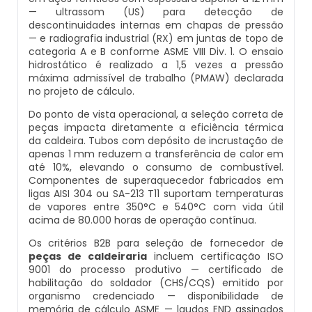
— ultrassom (US) para detecção de
descontinuidades internas em chapas de pressão
Comprar Caldeira
Inspeção Inicial Em Caldeiras
Montagem De Caldeiras A Pellets
Distribuidor De Caldeira A Vapor
Peças Para Caldeira A Gás
— e radiografia industrial (RX) em juntas de topo de
categoria A e B conforme ASME VIII Div. 1. O ensaio
hidrostático é realizado a 1,5 vezes a pressão
Controle E Automação De Caldeiras
Inspeção Nas Caldeiras
Montagem De Caldeiras De Aquecimento
Empresa De Caldeira A Vapor
Queimador De Caldeira A Gás
máxima admissível de trabalho (PMAW) declarada
no projeto de cálculo.
Curso De Segurança Na Operação De Cald
Inspeção Periodica Em Caldeiras
Montagem De Caldeiras Empresa
Fabrica De Caldeira A Vapor
Queimador Para Caldeira A Gás
Do ponto de vista operacional, a seleção correta de
peças impacta diretamente a eficiência térmica
da caldeira. Tubos com depósito de incrustação de
Curso Operação De Caldeira
Manutenção E Inspeção De Caldeiras
Preço Montagem De Caldeira A Gás
Fabricante De Caldeira A Vapor
Serviço De Manutenção Caldeira A Gás
apenas 1 mm reduzem a transferência de calor em
até 10%, elevando o consumo de combustível.
Curso Treinamento De Segurança Na Oper
Plano De Inspeção De Caldeiras
Preço Montagem De Caldeira A Lenha
Ferro Com Caldeira A Vapor
Valor Caldeira A Gás
Componentes de superaquecedor fabricados em
ligas AISI 304 ou SA-213 T11 suportam temperaturas
de vapores entre 350°C e 540°C com vida útil
Economizador Para Caldeiras
Prestadores De Serviços Em Inspeção De C
Preço Montagem De Caldeira A Vapor
Fornecedor De Caldeira A Vapor
Venda Caldeira A Gás
acima de 80.000 horas de operação contínua.
Os critérios B2B para seleção de fornecedor de
Empresa De Serviços Caldeiraria
Profissionais Para Inspecionar Caldeiras
Preço Montagem De Caldeira De Aquecim
Onde Comprar Caldeira A Vapor
Peças De Caldeiras
peças de caldeiraria
incluem certificação ISO
9001 do processo produtivo — certificado de
habilitação do soldador (CHS/CQS) emitido por
Fabricante De Tubos Para Caldeira
Profissionais Que Inspecionam Caldeiras
Preço Montagem De Caldeira Gás Natural
Peças Para Caldeira A Vapor
Melhor Caldeira Gás Natural
organismo credenciado — disponibilidade de
memória de cálculo ASME — laudos END assinados