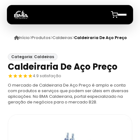
Início
Produtos
Caldeiras
Caldeiraria De Aço Preço
Início
Quem Somos
Categoria: Caldeiras
Caldeiraria De Aço Preço
Produtos
4.9 satisfação
O mercado de Caldeiraria De Aço Preço é amplo e conta
Caldeiras
Anuncie
com produtos e serviços que podem ser úteis em diversas
aplicações. No BMA Caldeiraria, portal especializado na
geração de negócios para o mercado B2B.
Automação De Caldeiras
Inspecao Feitas Em Caldeiras
Caldeira De Recuperação
Cotação Inspeção De Caldeiras
Montagem De Caldeira
Caldeira De Recuperação Celulose
Cotar Inspeção De Caldeiras
Empresa De Montagem De Caldeiras A Gás
Caldeiras A Vapor