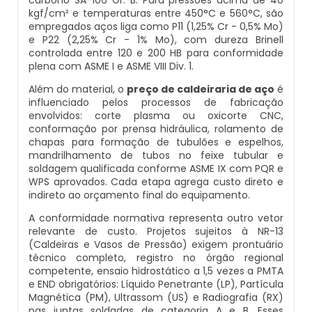
Inspeção De Integridade De Caldeiras
kgf/cm² e temperaturas entre 450°C e 560°C, são
Manutenção De Caldeiras A Lenha
Caldeira Industrial Preço
Caldeira De Vapor Eletrica
Caldeira Mural A Gás Roca
empregados aços liga como P11 (1,25% Cr - 0,5% Mo)
e P22 (2,25% Cr - 1% Mo), com dureza Brinell
Inspeção De Integridade Em Caldeiras
controlada entre 120 e 200 HB para conformidade
Manutenção De Caldeiras A Vapor
Caldeira Vertical
Caldeira Em Vapor
Comprar Caldeira A Gás
plena com ASME I e ASME VIII Div. 1.
Inspeção De Segurança Caldeira
Além do material, o
preço de caldeiraria de aço
é
Manutenção De Caldeiras E Aquecedores
Caldeiraria De Fabricação E Montagem
Caldeira Geradora De Vapor A Lenha
Cotação De Caldeira A Gás
influenciado pelos processos de fabricação
Industrial
envolvidos: corte plasma ou oxicorte CNC,
Inspeção De Segurança De Caldeiras
Manutenção De Caldeiras Em Sp
Caldeira Locomotiva A Vapor
Distribuidor De Caldeira A Gás
conformação por prensa hidráulica, rolamento de
chapas para formação de tubulões e espelhos,
Caldeiraria E Montagem Industrial
mandrilhamento de tubos no feixe tubular e
Inspeção De Segurança Em Caldeiras
Manutenção De Caldeiras Industriais
Caldeira Usada A Venda
Empresa De Caldeira A Gás
soldagem qualificada conforme ASME IX com PQR e
Caldeiraria Industrial
WPS aprovados. Cada etapa agrega custo direto e
Inspeção De Segurança Em Caldeiras E
indireto ao orçamento final do equipamento.
Manutenção Em Caldeiras De Alta Pressão
Caldeira Vapor A Lenha
Empresa De Manutenção De Caldeira A Gás
Vasos De Pressão
Caldeiraria Pesada
A conformidade normativa representa outro vetor
relevante de custo. Projetos sujeitos à NR-13
Manutenção Preventiva Caldeiras
Compra E Venda De Caldeiras Usadas
Fornecedor De Caldeira A Gás
(Caldeiras e Vasos de Pressão) exigem prontuário
Inspeção De Segurança Em Vasos De
Caldeiras De Recuperação De Calor Sensivel
técnico completo, registro no órgão regional
Pressão
competente, ensaio hidrostático a 1,5 vezes a PMTA
Montagem Caldeiras
Comprar Caldeira A Vapor
Manutenção De Caldeira A Gás
e END obrigatórios: Líquido Penetrante (LP), Partícula
Caldeiras E Aquecedores
Inspeção Dimensional De Caldeiraria
Magnética (PM), Ultrassom (US) e Radiografia (RX)
Montagem De Caldeiras
Comprar Caldeira De Vapor
Onde Comprar Caldeira A Gás
nas juntas soldadas de categoria A e B. Esses