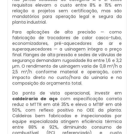
requisitos elevam o custo entre 8% e 15% em
Caldeiras E Vasos De Pressão
Inspeção Dimensional De Caldeiraria E
relação a projetos sem certificação, mas são
Montagem De Caldeiras A Vapor
Distribuidor De Caldeira A Vapor
Peças Para Caldeira A Gás
Tubulação
mandatórios para operação legal e segura da
Comprar Caldeira
planta industrial.
Montagem De Caldeiras Preço
Empresa De Caldeira A Vapor
Queimador De Caldeira A Gás
Inspeção Em Caldeiras
Para aplicações de alta precisão — como
Controle E Automação De Caldeiras
fabricação de trocadores de calor casco-tubo,
economizadores, pré-aquecedores de ar e
Montagem De Caldeiras A Gás
Fabrica De Caldeira A Vapor
Queimador Para Caldeira A Gás
Inspeção Em Caldeiras Aquatubulares
superaquecedores — a usinagem integra o preço
Curso De Segurança Na Operação De
final. Flanges de alta pressão e sedes de válvulas de
Caldeiras
segurança demandam rugosidade Ra entre 1,6 e 3,2
Montagem De Caldeiras A Lenha
Fabricante De Caldeira A Vapor
Serviço De Manutenção Caldeira A Gás
Inspeção Inicial Em Caldeiras
µm. O rendimento de usinagem varia de 0,8 m²/h a
2,5 m²/h conforme material e operação, com
Curso Operação De Caldeira
Montagem De Caldeiras A Pellets
Ferro Com Caldeira A Vapor
Valor Caldeira A Gás
impacto direto no custo/hora da usinaria e na
Inspeção Nas Caldeiras
composição do orçamento total.
Curso Treinamento De Segurança Na
Montagem De Caldeiras De Aquecimento
Fornecedor De Caldeira A Vapor
Venda Caldeira A Gás
Do ponto de vista operacional, investir em
Inspeção Periodica Em Caldeiras
Operação De Caldeiras
caldeiraria de aço
com especificação correta
reduz o MTTR em até 35% e eleva o MTBF em até
Montagem De Caldeiras Empresa
Onde Comprar Caldeira A Vapor
Peças De Caldeiras
Manutenção E Inspeção De Caldeiras
50%, com reflexo positivo no OEE da planta.
Economizador Para Caldeiras
Caldeiras bem fabricadas e inspecionadas por
equipe especializada atingem eficiência térmica
Preço Montagem De Caldeira A Gás
Peças Para Caldeira A Vapor
Melhor Caldeira Gás Natural
Plano De Inspeção De Caldeiras
entre 88% e 92%, diminuindo consumo de
Empresa De Serviços Caldeiraria
combustível (PCI referenciado) e custo