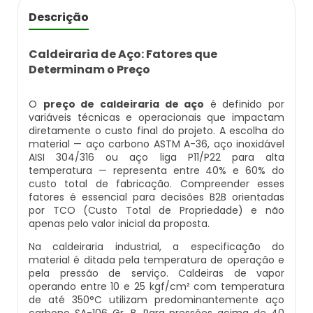
Caldeira Flamotubular Venda
Caldeira A Vapor Industrial A Venda
Caldeira A Gás Natural Preço
Descrição
Empresas Que Inspecionam Caldeiras
Empresa De Montagem De Caldeiras Gás
Caldeira Flamotubular Vertical
Caldeira A Vapor Para Cozinha Industrial
Caldeira A Gás Preço
Roca
Caldeiraria de Aço: Fatores que
Inspeção Caldeiras Vasos De Pressão
Determinam o Preço
Caldeira Fogotubular
Caldeira A Vapor Para Sauna
Caldeira A Gás Roca
Empresa Que Fazem Montagem De
Inspeção De Caldeiras
Caldeiras
O
preço de caldeiraria de aço
é definido por
Caldeira Fogotubular Horizontal
Caldeira A Vapor Pequena
Caldeira A Gás Usada
variáveis técnicas e operacionais que impactam
Inspeção De Caldeiras A Vapor
diretamente o custo final do projeto. A escolha do
Empresas De Caldeiraria
material — aço carbono ASTM A-36, aço inoxidável
Caldeira Fogotubular Vertical
Caldeira A Vapor Preço
Caldeira A Gás Vulcano
AISI 304/316 ou aço liga P11/P22 para alta
Inspeção De Caldeiras E Vasos De Pressão
temperatura — representa entre 40% e 60% do
Empresas De Caldeiraria E Montagem
custo total de fabricação. Compreender esses
Industrial
Caldeira Horizontal
Caldeira A Vapor Vertical
Caldeira De Aquecimento A Gás
fatores é essencial para decisões B2B orientadas
Inspeção De Caldeiras Flamotubulares
por TCO (Custo Total de Propriedade) e não
Empresas De Montagem De Caldeiras
apenas pelo valor inicial da proposta.
Caldeira Industrial
Caldeira De Vapor
Caldeira De Aquecimento Central A Gás
Inspeção De Caldeiras Preço
Na caldeiraria industrial, a especificação do
Manutenção De Caldeiras
material é ditada pela temperatura de operação e
Caldeira Industrial A Gás
Caldeira De Vapor A Gás
Caldeira Mural A Gás
Inspeção De Caldeiras Profissional
pela pressão de serviço. Caldeiras de vapor
operando entre 10 e 25 kgf/cm² com temperatura
Habilitado
Manutenção De Caldeiras A Gásoleo
Caldeira Industrial A Lenha
Caldeira De Vapor A Venda
Caldeira Mural A Gás Preço
de até 350°C utilizam predominantemente aço
carbono SA-106 Gr. B. Para pressões acima de 40