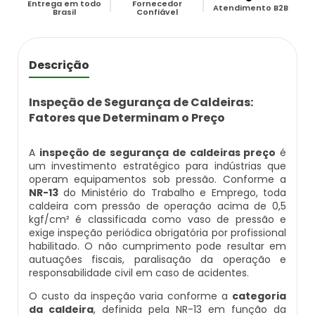
Entrega em todo
Fornecedor
Caldeira Flamotubular Venda
Caldeira A Vapor Industrial A Venda
Caldeira A Gás Natural Preço
Atendimento B2B
Brasil
Confiável
Empresas Que Inspecionam Caldeiras
Empresa De Montagem De Caldeiras Gás
Caldeira Flamotubular Vertical
Caldeira A Vapor Para Cozinha Industrial
Caldeira A Gás Preço
Roca
Inspeção Caldeiras Vasos De Pressão
Descrição
Caldeira Fogotubular
Caldeira A Vapor Para Sauna
Caldeira A Gás Roca
Empresa Que Fazem Montagem De
Inspeção De Caldeiras
Caldeiras
Inspeção de Segurança de Caldeiras:
Caldeira Fogotubular Horizontal
Caldeira A Vapor Pequena
Caldeira A Gás Usada
Fatores que Determinam o Preço
Inspeção De Caldeiras A Vapor
Empresas De Caldeiraria
Caldeira Fogotubular Vertical
Caldeira A Vapor Preço
Caldeira A Gás Vulcano
A
inspeção de segurança de caldeiras preço
é
Inspeção De Caldeiras E Vasos De Pressão
um investimento estratégico para indústrias que
Empresas De Caldeiraria E Montagem
operam equipamentos sob pressão. Conforme a
Industrial
Caldeira Horizontal
Caldeira A Vapor Vertical
Caldeira De Aquecimento A Gás
NR-13
do Ministério do Trabalho e Emprego, toda
Inspeção De Caldeiras Flamotubulares
caldeira com pressão de operação acima de 0,5
kgf/cm² é classificada como vaso de pressão e
Empresas De Montagem De Caldeiras
Caldeira Industrial
Caldeira De Vapor
Caldeira De Aquecimento Central A Gás
exige inspeção periódica obrigatória por profissional
Inspeção De Caldeiras Preço
habilitado. O não cumprimento pode resultar em
autuações fiscais, paralisação da operação e
Manutenção De Caldeiras
Caldeira Industrial A Gás
Caldeira De Vapor A Gás
Caldeira Mural A Gás
responsabilidade civil em caso de acidentes.
Inspeção De Caldeiras Profissional
Habilitado
O custo da inspeção varia conforme a
categoria
Manutenção De Caldeiras A Gásoleo
Caldeira Industrial A Lenha
Caldeira De Vapor A Venda
Caldeira Mural A Gás Preço
da caldeira
, definida pela NR-13 em função da