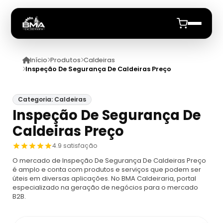
Início
Produtos
Caldeiras
Início
Inspeção De Segurança De Caldeiras Preço
Quem Somos
Categoria: Caldeiras
Inspeção De Segurança De
Produtos
Caldeiras Preço
Caldeiras
Anuncie
4.9 satisfação
O mercado de Inspeção De Segurança De Caldeiras Preço
Automação De Caldeiras
Inspecao Feitas Em Caldeiras
é amplo e conta com produtos e serviços que podem ser
úteis em diversas aplicações. No BMA Caldeiraria, portal
especializado na geração de negócios para o mercado
Caldeira De Recuperação
Cotação Inspeção De Caldeiras
Montagem De Caldeira
B2B.
Caldeira De Recuperação Celulose
Cotar Inspeção De Caldeiras
Empresa De Montagem De Caldeiras A Gás
Caldeiras A Vapor