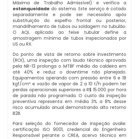
Máxima de Trabalho Admissível) e verifica a
Caldeiras E Vasos De Pressão
estanqueidade
do sistema. Este serviço é cotado
Inspeção Dimensional De Caldeiraria E
separadamente e pode ser necessário após
Montagem De Caldeiras A Vapor
Distribuidor De Caldeira A Vapor
Peças Para Caldeira A Gás
Tubulação
substituição do espelho frontal ou posterior,
Comprar Caldeira
mandrilhamento de tubos ou soldagem no tubulão.
Montagem De Caldeiras Preço
Empresa De Caldeira A Vapor
Queimador De Caldeira A Gás
O AQL aplicado ao feixe tubular define a
Inspeção Em Caldeiras
amostragem mínima de tubos inspecionados por
Controle E Automação De Caldeiras
US ou RX.
Montagem De Caldeiras A Gás
Fabrica De Caldeira A Vapor
Queimador Para Caldeira A Gás
Inspeção Em Caldeiras Aquatubulares
Do ponto de vista de retorno sobre investimento
Curso De Segurança Na Operação De
(ROI), uma inspeção com laudo técnico aprovado
Caldeiras
Montagem De Caldeiras A Lenha
Fabricante De Caldeira A Vapor
Serviço De Manutenção Caldeira A Gás
Inspeção Inicial Em Caldeiras
pela NR-13 prolonga o MTBF médio da caldeira em
até 40% e reduz o downtime não planejado.
Curso Operação De Caldeira
Equipamentos operando com pressão entre 6 e 18
Montagem De Caldeiras A Pellets
Ferro Com Caldeira A Vapor
Valor Caldeira A Gás
Inspeção Nas Caldeiras
kgf/cm² e vazão de vapor de 2 a 10 t/h podem ter
perdas operacionais superiores a R$ 15.000 por hora
Curso Treinamento De Segurança Na
Montagem De Caldeiras De Aquecimento
de parada não programada. O custo da inspeção
Fornecedor De Caldeira A Vapor
Venda Caldeira A Gás
Inspeção Periodica Em Caldeiras
Operação De Caldeiras
preventiva representa em média 3% a 8% desse
risco acumulado anual demonstrando alto retorno
Montagem De Caldeiras Empresa
Onde Comprar Caldeira A Vapor
Peças De Caldeiras
B2B.
Manutenção E Inspeção De Caldeiras
Economizador Para Caldeiras
Para seleção do fornecedor de inspeção avalie:
Preço Montagem De Caldeira A Gás
Peças Para Caldeira A Vapor
Melhor Caldeira Gás Natural
certificação ISO 9001, credencial do Engenheiro
Plano De Inspeção De Caldeiras
Empresa De Serviços Caldeiraria
Responsável perante o CREA, acervo técnico em