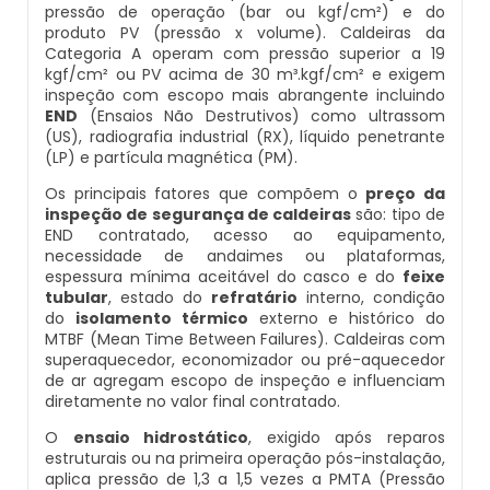
pressão de operação (bar ou kgf/cm²) e do
Inspeção De Integridade De Caldeiras
Manutenção De Caldeiras A Lenha
Caldeira Industrial Preço
Caldeira De Vapor Eletrica
Caldeira Mural A Gás Roca
produto PV (pressão x volume). Caldeiras da
Categoria A operam com pressão superior a 19
kgf/cm² ou PV acima de 30 m³.kgf/cm² e exigem
Inspeção De Integridade Em Caldeiras
Manutenção De Caldeiras A Vapor
Caldeira Vertical
Caldeira Em Vapor
Comprar Caldeira A Gás
inspeção com escopo mais abrangente incluindo
END
(Ensaios Não Destrutivos) como ultrassom
Inspeção De Segurança Caldeira
(US), radiografia industrial (RX), líquido penetrante
Manutenção De Caldeiras E Aquecedores
Caldeiraria De Fabricação E Montagem
Caldeira Geradora De Vapor A Lenha
Cotação De Caldeira A Gás
(LP) e partícula magnética (PM).
Industrial
Inspeção De Segurança De Caldeiras
Os principais fatores que compõem o
preço da
Manutenção De Caldeiras Em Sp
Caldeira Locomotiva A Vapor
Distribuidor De Caldeira A Gás
inspeção de segurança de caldeiras
são: tipo de
Caldeiraria E Montagem Industrial
END contratado, acesso ao equipamento,
Inspeção De Segurança Em Caldeiras
necessidade de andaimes ou plataformas,
Manutenção De Caldeiras Industriais
Caldeira Usada A Venda
Empresa De Caldeira A Gás
espessura mínima aceitável do casco e do
feixe
Caldeiraria Industrial
tubular
, estado do
refratário
interno, condição
Inspeção De Segurança Em Caldeiras E
Manutenção Em Caldeiras De Alta Pressão
Caldeira Vapor A Lenha
Empresa De Manutenção De Caldeira A Gás
do
isolamento térmico
externo e histórico do
Vasos De Pressão
MTBF (Mean Time Between Failures). Caldeiras com
Caldeiraria Pesada
superaquecedor, economizador ou pré-aquecedor
Manutenção Preventiva Caldeiras
Compra E Venda De Caldeiras Usadas
Fornecedor De Caldeira A Gás
de ar agregam escopo de inspeção e influenciam
Inspeção De Segurança Em Vasos De
Caldeiras De Recuperação De Calor Sensivel
diretamente no valor final contratado.
Pressão
Montagem Caldeiras
Comprar Caldeira A Vapor
Manutenção De Caldeira A Gás
O
ensaio hidrostático
, exigido após reparos
Caldeiras E Aquecedores
estruturais ou na primeira operação pós-instalação,
Inspeção Dimensional De Caldeiraria
aplica pressão de 1,3 a 1,5 vezes a PMTA (Pressão
Montagem De Caldeiras
Comprar Caldeira De Vapor
Onde Comprar Caldeira A Gás