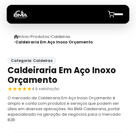
Início
Produtos
Caldeiras
Início
Caldeiraria Em Aço Inoxo Orçamento
Quem Somos
Categoria: Caldeiras
Caldeiraria Em Aço Inoxo
Produtos
Orçamento
Caldeiras
Anuncie
4.9 satisfação
O mercado de Caldeiraria Em Aço Inoxo Orçamento é
Automação De Caldeiras
Inspecao Feitas Em Caldeiras
amplo e conta com produtos e serviços que podem ser
úteis em diversas aplicações. No BMA Caldeiraria, portal
especializado na geração de negócios para o mercado
Caldeira De Recuperação
Cotação Inspeção De Caldeiras
Montagem De Caldeira
B2B.
Caldeira De Recuperação Celulose
Cotar Inspeção De Caldeiras
Empresa De Montagem De Caldeiras A Gás
Caldeiras A Vapor