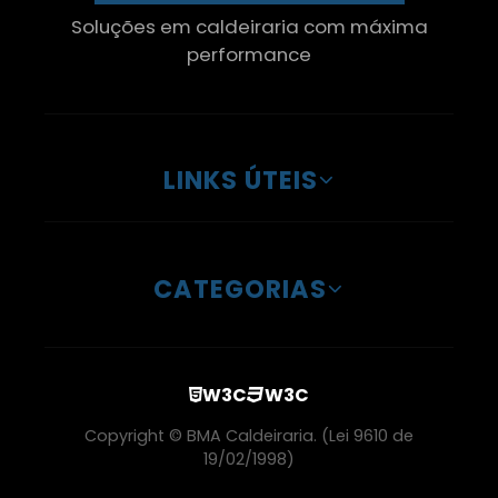
Caldeira A Lenha Preço
Soluções em caldeiraria com máxima
performance
Inspeção De Caldeira Gás Natural
Manutenção E Inspeção De Caldeiras Sp
LINKS ÚTEIS
Caldeira A Lenha Vertical
Inspeção De Caldeira De Gás
CATEGORIAS
Serviço De Manutenção Em Caldeiras
Caldeira Biomassa
W3C
W3C
Serviço Manutenção Caldeira Gás Natural
Copyright © BMA Caldeiraria. (Lei 9610 de
19/02/1998)
Manutenção Em Caldeiras Industriais Em Sp