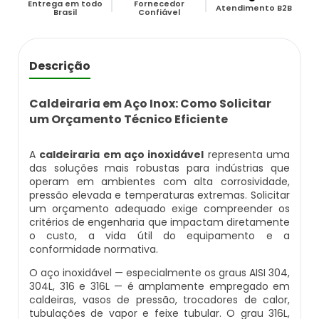
Entrega em todo
Fornecedor
Caldeira Flamotubular Venda
Caldeira A Vapor Industrial A Venda
Caldeira A Gás Natural Preço
Atendimento B2B
Brasil
Confiável
Empresas Que Inspecionam Caldeiras
Empresa De Montagem De Caldeiras Gás
Caldeira Flamotubular Vertical
Caldeira A Vapor Para Cozinha Industrial
Caldeira A Gás Preço
Roca
Inspeção Caldeiras Vasos De Pressão
Descrição
Caldeira Fogotubular
Caldeira A Vapor Para Sauna
Caldeira A Gás Roca
Empresa Que Fazem Montagem De
Inspeção De Caldeiras
Caldeiras
Caldeiraria em Aço Inox: Como Solicitar
Caldeira Fogotubular Horizontal
Caldeira A Vapor Pequena
Caldeira A Gás Usada
um Orçamento Técnico Eficiente
Inspeção De Caldeiras A Vapor
Empresas De Caldeiraria
Caldeira Fogotubular Vertical
Caldeira A Vapor Preço
Caldeira A Gás Vulcano
A
caldeiraria em aço inoxidável
representa uma
Inspeção De Caldeiras E Vasos De Pressão
das soluções mais robustas para indústrias que
Empresas De Caldeiraria E Montagem
operam em ambientes com alta corrosividade,
Industrial
Caldeira Horizontal
Caldeira A Vapor Vertical
Caldeira De Aquecimento A Gás
pressão elevada e temperaturas extremas. Solicitar
Inspeção De Caldeiras Flamotubulares
um orçamento adequado exige compreender os
critérios de engenharia que impactam diretamente
Empresas De Montagem De Caldeiras
Caldeira Industrial
Caldeira De Vapor
Caldeira De Aquecimento Central A Gás
o custo, a vida útil do equipamento e a
Inspeção De Caldeiras Preço
conformidade normativa.
Manutenção De Caldeiras
Caldeira Industrial A Gás
Caldeira De Vapor A Gás
Caldeira Mural A Gás
O aço inoxidável — especialmente os graus AISI 304,
Inspeção De Caldeiras Profissional
304L, 316 e 316L — é amplamente empregado em
Habilitado
caldeiras, vasos de pressão, trocadores de calor,
Manutenção De Caldeiras A Gásoleo
Caldeira Industrial A Lenha
Caldeira De Vapor A Venda
Caldeira Mural A Gás Preço
tubulações de vapor e feixe tubular. O grau 316L,