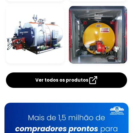
Caldeira De
Caldeira De
Recuperação De
Recuperação
Caldeira A Óleo
Vapor
Quimica
Lavadores De Gases Para Caldeiras
Manutenção De Caldeiras A Gás Sp
Caldeira De Fluido Térmico
Caldeira De Tubos
Caldeira
Verticais
Flamotubular
Limpeza Química De Caldeiras
Ver todos os produtos
Manutenção De Caldeiras A Gasóleo Sp
Caldeiraria
Manutenção De Caldeiras E Aquecedores Sp