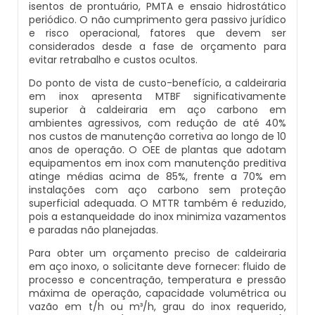
isentos de prontuário, PMTA e ensaio hidrostático
Caldeiras E Vasos De Pressão
periódico. O não cumprimento gera passivo jurídico
Inspeção Dimensional De Caldeiraria E
e risco operacional, fatores que devem ser
Montagem De Caldeiras A Vapor
Distribuidor De Caldeira A Vapor
Peças Para Caldeira A Gás
Tubulação
considerados desde a fase de orçamento para
Comprar Caldeira
evitar retrabalho e custos ocultos.
Montagem De Caldeiras Preço
Empresa De Caldeira A Vapor
Queimador De Caldeira A Gás
Inspeção Em Caldeiras
Do ponto de vista de custo-benefício, a caldeiraria
Controle E Automação De Caldeiras
em inox apresenta MTBF significativamente
Montagem De Caldeiras A Gás
Fabrica De Caldeira A Vapor
Queimador Para Caldeira A Gás
superior à caldeiraria em aço carbono em
Inspeção Em Caldeiras Aquatubulares
ambientes agressivos, com redução de até 40%
Curso De Segurança Na Operação De
nos custos de manutenção corretiva ao longo de 10
Caldeiras
Montagem De Caldeiras A Lenha
Fabricante De Caldeira A Vapor
Serviço De Manutenção Caldeira A Gás
Inspeção Inicial Em Caldeiras
anos de operação. O OEE de plantas que adotam
equipamentos em inox com manutenção preditiva
Curso Operação De Caldeira
atinge médias acima de 85%, frente a 70% em
Montagem De Caldeiras A Pellets
Ferro Com Caldeira A Vapor
Valor Caldeira A Gás
Inspeção Nas Caldeiras
instalações com aço carbono sem proteção
superficial adequada. O MTTR também é reduzido,
Curso Treinamento De Segurança Na
Montagem De Caldeiras De Aquecimento
pois a estanqueidade do inox minimiza vazamentos
Fornecedor De Caldeira A Vapor
Venda Caldeira A Gás
Inspeção Periodica Em Caldeiras
Operação De Caldeiras
e paradas não planejadas.
Montagem De Caldeiras Empresa
Para obter um orçamento preciso de caldeiraria
Onde Comprar Caldeira A Vapor
Peças De Caldeiras
Manutenção E Inspeção De Caldeiras
Economizador Para Caldeiras
em aço inoxo, o solicitante deve fornecer: fluido de
processo e concentração, temperatura e pressão
Preço Montagem De Caldeira A Gás
Peças Para Caldeira A Vapor
Melhor Caldeira Gás Natural
máxima de operação, capacidade volumétrica ou
Plano De Inspeção De Caldeiras
Empresa De Serviços Caldeiraria
vazão em t/h ou m³/h, grau do inox requerido,