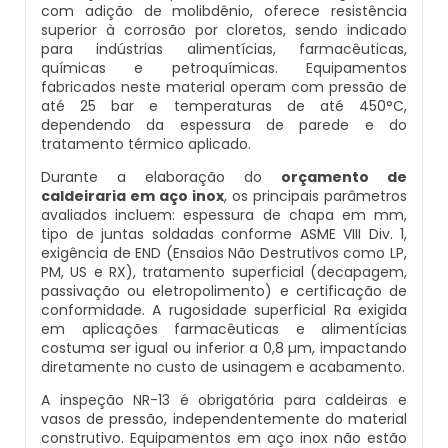
com adição de molibdênio, oferece resistência
Inspeção De Integridade De Caldeiras
Manutenção De Caldeiras A Lenha
Caldeira Industrial Preço
Caldeira De Vapor Eletrica
Caldeira Mural A Gás Roca
superior à corrosão por cloretos, sendo indicado
para indústrias alimentícias, farmacêuticas,
químicas e petroquímicas. Equipamentos
Inspeção De Integridade Em Caldeiras
Manutenção De Caldeiras A Vapor
Caldeira Vertical
Caldeira Em Vapor
Comprar Caldeira A Gás
fabricados neste material operam com pressão de
até 25 bar e temperaturas de até 450°C,
Inspeção De Segurança Caldeira
dependendo da espessura de parede e do
Manutenção De Caldeiras E Aquecedores
Caldeiraria De Fabricação E Montagem
Caldeira Geradora De Vapor A Lenha
Cotação De Caldeira A Gás
tratamento térmico aplicado.
Industrial
Inspeção De Segurança De Caldeiras
Durante a elaboração do
orçamento de
Manutenção De Caldeiras Em Sp
Caldeira Locomotiva A Vapor
Distribuidor De Caldeira A Gás
caldeiraria em aço inox
, os principais parâmetros
Caldeiraria E Montagem Industrial
avaliados incluem: espessura de chapa em mm,
Inspeção De Segurança Em Caldeiras
tipo de juntas soldadas conforme ASME VIII Div. 1,
Manutenção De Caldeiras Industriais
Caldeira Usada A Venda
Empresa De Caldeira A Gás
exigência de END (Ensaios Não Destrutivos como LP,
Caldeiraria Industrial
PM, US e RX), tratamento superficial (decapagem,
Inspeção De Segurança Em Caldeiras E
Manutenção Em Caldeiras De Alta Pressão
Caldeira Vapor A Lenha
Empresa De Manutenção De Caldeira A Gás
passivação ou eletropolimento) e certificação de
Vasos De Pressão
conformidade. A rugosidade superficial Ra exigida
Caldeiraria Pesada
em aplicações farmacêuticas e alimentícias
Manutenção Preventiva Caldeiras
Compra E Venda De Caldeiras Usadas
Fornecedor De Caldeira A Gás
costuma ser igual ou inferior a 0,8 µm, impactando
Inspeção De Segurança Em Vasos De
Caldeiras De Recuperação De Calor Sensivel
diretamente no custo de usinagem e acabamento.
Pressão
Montagem Caldeiras
Comprar Caldeira A Vapor
Manutenção De Caldeira A Gás
A inspeção NR-13 é obrigatória para caldeiras e
Caldeiras E Aquecedores
vasos de pressão, independentemente do material
Inspeção Dimensional De Caldeiraria
construtivo. Equipamentos em aço inox não estão
Montagem De Caldeiras
Comprar Caldeira De Vapor
Onde Comprar Caldeira A Gás