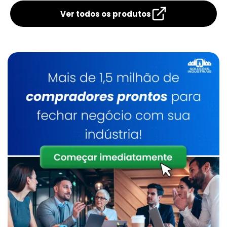
Horizontal
Industrial
Ver todos os produtos
Caldeira A Óleo
Lavadores De Gases Para Caldeiras
Manutenção De Caldeiras A Gás Sp
Caldeira De Fluido Térmico
Limpeza Química De Caldeiras
Manutenção De Caldeiras A Gasóleo Sp
Caldeiraria
Manutenção De Caldeiras E Aquecedores Sp