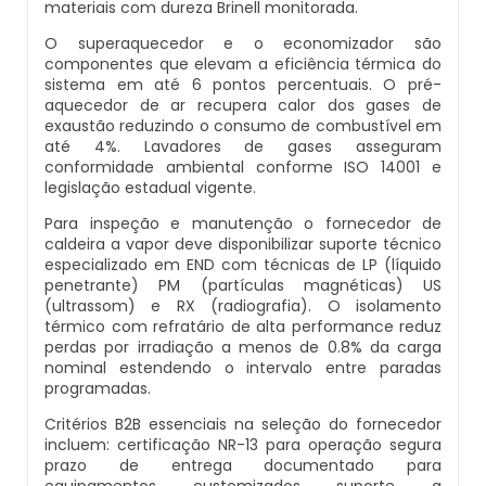
materiais com dureza Brinell monitorada.
Inspeção De Integridade De Caldeiras
Manutenção De Caldeiras A Lenha
Caldeira Industrial Preço
Caldeira De Vapor Eletrica
Caldeira Mural A Gás Roca
O superaquecedor e o economizador são
componentes que elevam a eficiência térmica do
Inspeção De Integridade Em Caldeiras
sistema em até 6 pontos percentuais. O pré-
Manutenção De Caldeiras A Vapor
Caldeira Vertical
Caldeira Em Vapor
Comprar Caldeira A Gás
aquecedor de ar recupera calor dos gases de
exaustão reduzindo o consumo de combustível em
Inspeção De Segurança Caldeira
Manutenção De Caldeiras E Aquecedores
Caldeiraria De Fabricação E Montagem
Caldeira Geradora De Vapor A Lenha
Cotação De Caldeira A Gás
até 4%. Lavadores de gases asseguram
conformidade ambiental conforme ISO 14001 e
Industrial
Inspeção De Segurança De Caldeiras
legislação estadual vigente.
Manutenção De Caldeiras Em Sp
Caldeira Locomotiva A Vapor
Distribuidor De Caldeira A Gás
Para inspeção e manutenção o fornecedor de
Caldeiraria E Montagem Industrial
Inspeção De Segurança Em Caldeiras
caldeira a vapor deve disponibilizar suporte técnico
Manutenção De Caldeiras Industriais
Caldeira Usada A Venda
Empresa De Caldeira A Gás
especializado em END com técnicas de LP (líquido
Caldeiraria Industrial
penetrante) PM (partículas magnéticas) US
Inspeção De Segurança Em Caldeiras E
(ultrassom) e RX (radiografia). O isolamento
Manutenção Em Caldeiras De Alta Pressão
Caldeira Vapor A Lenha
Empresa De Manutenção De Caldeira A Gás
Vasos De Pressão
térmico com refratário de alta performance reduz
Caldeiraria Pesada
perdas por irradiação a menos de 0.8% da carga
Manutenção Preventiva Caldeiras
nominal estendendo o intervalo entre paradas
Compra E Venda De Caldeiras Usadas
Fornecedor De Caldeira A Gás
Inspeção De Segurança Em Vasos De
programadas.
Caldeiras De Recuperação De Calor Sensivel
Pressão
Montagem Caldeiras
Critérios B2B essenciais na seleção do fornecedor
Comprar Caldeira A Vapor
Manutenção De Caldeira A Gás
incluem: certificação NR-13 para operação segura
Caldeiras E Aquecedores
Inspeção Dimensional De Caldeiraria
prazo de entrega documentado para
Montagem De Caldeiras
Comprar Caldeira De Vapor
Onde Comprar Caldeira A Gás