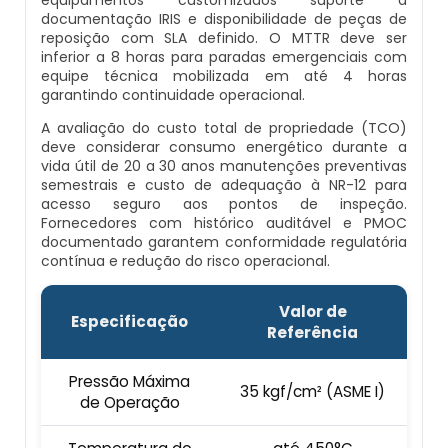
equipamentos customizados suporte a
Caldeiras E Vasos De Pressão
documentação IRIS e disponibilidade de peças de
Inspeção Dimensional De Caldeiraria E
reposição com SLA definido. O MTTR deve ser
Montagem De Caldeiras A Vapor
Distribuidor De Caldeira A Vapor
Peças Para Caldeira A Gás
Tubulação
inferior a 8 horas para paradas emergenciais com
Comprar Caldeira
equipe técnica mobilizada em até 4 horas
garantindo continuidade operacional.
Montagem De Caldeiras Preço
Empresa De Caldeira A Vapor
Queimador De Caldeira A Gás
Inspeção Em Caldeiras
Controle E Automação De Caldeiras
A avaliação do custo total de propriedade (TCO)
deve considerar consumo energético durante a
Montagem De Caldeiras A Gás
Fabrica De Caldeira A Vapor
Queimador Para Caldeira A Gás
Inspeção Em Caldeiras Aquatubulares
vida útil de 20 a 30 anos manutenções preventivas
Curso De Segurança Na Operação De
semestrais e custo de adequação à NR-12 para
Caldeiras
Montagem De Caldeiras A Lenha
Fabricante De Caldeira A Vapor
Serviço De Manutenção Caldeira A Gás
acesso seguro aos pontos de inspeção.
Inspeção Inicial Em Caldeiras
Fornecedores com histórico auditável e PMOC
documentado garantem conformidade regulatória
Curso Operação De Caldeira
Montagem De Caldeiras A Pellets
Ferro Com Caldeira A Vapor
Valor Caldeira A Gás
Inspeção Nas Caldeiras
contínua e redução do risco operacional.
Curso Treinamento De Segurança Na
Montagem De Caldeiras De Aquecimento
Fornecedor De Caldeira A Vapor
Venda Caldeira A Gás
Valor de
Inspeção Periodica Em Caldeiras
Especificação
Operação De Caldeiras
Referência
Montagem De Caldeiras Empresa
Onde Comprar Caldeira A Vapor
Peças De Caldeiras
Manutenção E Inspeção De Caldeiras
Economizador Para Caldeiras
Pressão Máxima
35 kgf/cm² (ASME I)
de Operação
Preço Montagem De Caldeira A Gás
Peças Para Caldeira A Vapor
Melhor Caldeira Gás Natural
Plano De Inspeção De Caldeiras
Empresa De Serviços Caldeiraria