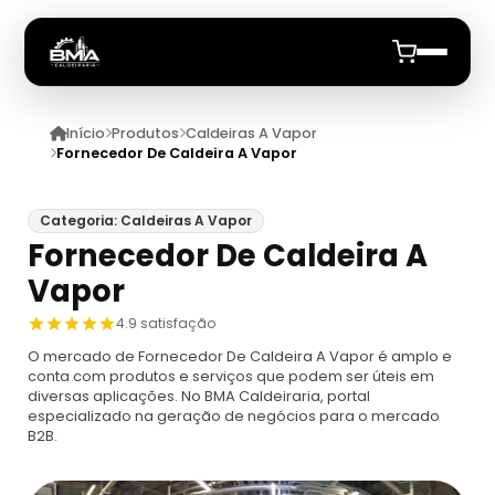
Início
Produtos
Caldeiras A Vapor
Início
Fornecedor De Caldeira A Vapor
Quem Somos
Categoria: Caldeiras A Vapor
Fornecedor De Caldeira A
Produtos
Vapor
Caldeiras
Anuncie
4.9 satisfação
O mercado de Fornecedor De Caldeira A Vapor é amplo e
Automação De Caldeiras
Inspecao Feitas Em Caldeiras
conta com produtos e serviços que podem ser úteis em
diversas aplicações. No BMA Caldeiraria, portal
especializado na geração de negócios para o mercado
Caldeira De Recuperação
Cotação Inspeção De Caldeiras
Montagem De Caldeira
B2B.
Caldeira De Recuperação Celulose
Cotar Inspeção De Caldeiras
Empresa De Montagem De Caldeiras A Gás
Caldeiras A Vapor