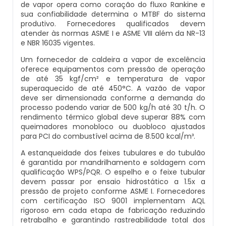
Caldeira Flamotubular Venda
Caldeira A Vapor Industrial A Venda
Caldeira A Gás Natural Preço
de vapor opera como coração do fluxo Rankine e
Empresas Que Inspecionam Caldeiras
sua confiabilidade determina o MTBF do sistema
Empresa De Montagem De Caldeiras Gás
produtivo. Fornecedores qualificados devem
Caldeira Flamotubular Vertical
Caldeira A Vapor Para Cozinha Industrial
Caldeira A Gás Preço
Roca
atender às normas ASME I e ASME VIII além da NR-13
Inspeção Caldeiras Vasos De Pressão
e NBR 16035 vigentes.
Caldeira Fogotubular
Caldeira A Vapor Para Sauna
Caldeira A Gás Roca
Empresa Que Fazem Montagem De
Um fornecedor de caldeira a vapor de excelência
Inspeção De Caldeiras
oferece equipamentos com pressão de operação
Caldeiras
de até 35 kgf/cm² e temperatura de vapor
Caldeira Fogotubular Horizontal
Caldeira A Vapor Pequena
Caldeira A Gás Usada
superaquecido de até 450°C. A vazão de vapor
Inspeção De Caldeiras A Vapor
Empresas De Caldeiraria
deve ser dimensionada conforme a demanda do
processo podendo variar de 500 kg/h até 30 t/h. O
Caldeira Fogotubular Vertical
Caldeira A Vapor Preço
Caldeira A Gás Vulcano
rendimento térmico global deve superar 88% com
Inspeção De Caldeiras E Vasos De Pressão
Empresas De Caldeiraria E Montagem
queimadores monobloco ou duobloco ajustados
Industrial
Caldeira Horizontal
Caldeira A Vapor Vertical
Caldeira De Aquecimento A Gás
para PCI do combustível acima de 8.500 kcal/m³.
Inspeção De Caldeiras Flamotubulares
A estanqueidade dos feixes tubulares e do tubulão
Empresas De Montagem De Caldeiras
Caldeira Industrial
Caldeira De Vapor
Caldeira De Aquecimento Central A Gás
é garantida por mandrilhamento e soldagem com
Inspeção De Caldeiras Preço
qualificação WPS/PQR. O espelho e o feixe tubular
devem passar por ensaio hidrostático a 1.5x a
Manutenção De Caldeiras
Caldeira Industrial A Gás
Caldeira De Vapor A Gás
Caldeira Mural A Gás
pressão de projeto conforme ASME I. Fornecedores
Inspeção De Caldeiras Profissional
com certificação ISO 9001 implementam AQL
Habilitado
rigoroso em cada etapa de fabricação reduzindo
Manutenção De Caldeiras A Gásoleo
Caldeira Industrial A Lenha
Caldeira De Vapor A Venda
Caldeira Mural A Gás Preço
retrabalho e garantindo rastreabilidade total dos