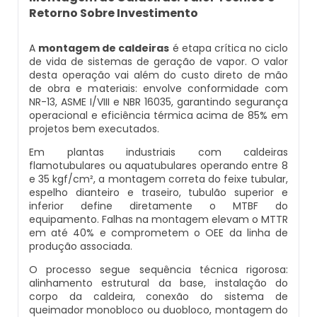
Caldeira Flamotubular Venda
Caldeira A Vapor Industrial A Venda
Caldeira A Gás Natural Preço
Retorno Sobre Investimento
Empresas Que Inspecionam Caldeiras
Empresa De Montagem De Caldeiras Gás
Caldeira Flamotubular Vertical
Caldeira A Vapor Para Cozinha Industrial
Caldeira A Gás Preço
Roca
A
montagem de caldeiras
é etapa crítica no ciclo
Inspeção Caldeiras Vasos De Pressão
de vida de sistemas de geração de vapor. O valor
desta operação vai além do custo direto de mão
Caldeira Fogotubular
Caldeira A Vapor Para Sauna
Caldeira A Gás Roca
Empresa Que Fazem Montagem De
de obra e materiais: envolve conformidade com
Inspeção De Caldeiras
Caldeiras
NR-13, ASME I/VIII e NBR 16035, garantindo segurança
operacional e eficiência térmica acima de 85% em
Caldeira Fogotubular Horizontal
Caldeira A Vapor Pequena
Caldeira A Gás Usada
Inspeção De Caldeiras A Vapor
projetos bem executados.
Empresas De Caldeiraria
Em plantas industriais com caldeiras
Caldeira Fogotubular Vertical
Caldeira A Vapor Preço
Caldeira A Gás Vulcano
Inspeção De Caldeiras E Vasos De Pressão
flamotubulares ou aquatubulares operando entre 8
Empresas De Caldeiraria E Montagem
e 35 kgf/cm², a montagem correta do feixe tubular,
Industrial
Caldeira Horizontal
Caldeira A Vapor Vertical
Caldeira De Aquecimento A Gás
espelho dianteiro e traseiro, tubulão superior e
Inspeção De Caldeiras Flamotubulares
inferior define diretamente o MTBF do
equipamento. Falhas na montagem elevam o MTTR
Empresas De Montagem De Caldeiras
Caldeira Industrial
Caldeira De Vapor
Caldeira De Aquecimento Central A Gás
em até 40% e comprometem o OEE da linha de
Inspeção De Caldeiras Preço
produção associada.
Manutenção De Caldeiras
Caldeira Industrial A Gás
Caldeira De Vapor A Gás
Caldeira Mural A Gás
O processo segue sequência técnica rigorosa:
Inspeção De Caldeiras Profissional
alinhamento estrutural da base, instalação do
Habilitado
corpo da caldeira, conexão do sistema de
Manutenção De Caldeiras A Gásoleo
Caldeira Industrial A Lenha
Caldeira De Vapor A Venda
Caldeira Mural A Gás Preço
queimador monobloco ou duobloco, montagem do