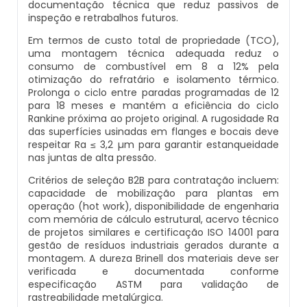
documentação técnica que reduz passivos de
Caldeiras E Vasos De Pressão
inspeção e retrabalhos futuros.
Inspeção Dimensional De Caldeiraria E
Montagem De Caldeiras A Vapor
Distribuidor De Caldeira A Vapor
Peças Para Caldeira A Gás
Tubulação
Em termos de custo total de propriedade (TCO),
Comprar Caldeira
uma montagem técnica adequada reduz o
consumo de combustível em 8 a 12% pela
Montagem De Caldeiras Preço
Empresa De Caldeira A Vapor
Queimador De Caldeira A Gás
Inspeção Em Caldeiras
otimização do refratário e isolamento térmico.
Controle E Automação De Caldeiras
Prolonga o ciclo entre paradas programadas de 12
Montagem De Caldeiras A Gás
Fabrica De Caldeira A Vapor
Queimador Para Caldeira A Gás
para 18 meses e mantém a eficiência do ciclo
Inspeção Em Caldeiras Aquatubulares
Rankine próxima ao projeto original. A rugosidade Ra
Curso De Segurança Na Operação De
das superfícies usinadas em flanges e bocais deve
Caldeiras
Montagem De Caldeiras A Lenha
Fabricante De Caldeira A Vapor
Serviço De Manutenção Caldeira A Gás
Inspeção Inicial Em Caldeiras
respeitar Ra ≤ 3,2 µm para garantir estanqueidade
nas juntas de alta pressão.
Curso Operação De Caldeira
Montagem De Caldeiras A Pellets
Ferro Com Caldeira A Vapor
Valor Caldeira A Gás
Inspeção Nas Caldeiras
Critérios de seleção B2B para contratação incluem:
capacidade de mobilização para plantas em
operação (hot work), disponibilidade de engenharia
Curso Treinamento De Segurança Na
Montagem De Caldeiras De Aquecimento
Fornecedor De Caldeira A Vapor
Venda Caldeira A Gás
Inspeção Periodica Em Caldeiras
com memória de cálculo estrutural, acervo técnico
Operação De Caldeiras
de projetos similares e certificação ISO 14001 para
gestão de resíduos industriais gerados durante a
Montagem De Caldeiras Empresa
Onde Comprar Caldeira A Vapor
Peças De Caldeiras
Manutenção E Inspeção De Caldeiras
Economizador Para Caldeiras
montagem. A dureza Brinell dos materiais deve ser
verificada e documentada conforme
Preço Montagem De Caldeira A Gás
Peças Para Caldeira A Vapor
Melhor Caldeira Gás Natural
especificação ASTM para validação de
Plano De Inspeção De Caldeiras
Empresa De Serviços Caldeiraria
rastreabilidade metalúrgica.