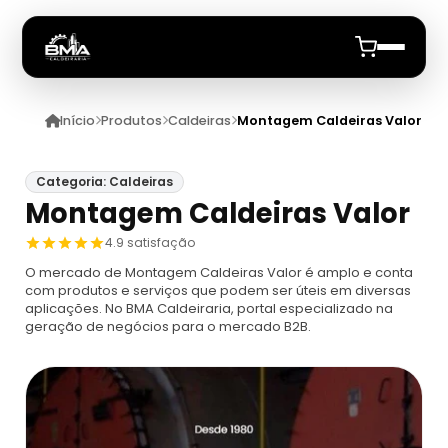
Início
Produtos
Caldeiras
Montagem Caldeiras Valor
Início
Quem Somos
Categoria: Caldeiras
Montagem Caldeiras Valor
Produtos
4.9 satisfação
O mercado de Montagem Caldeiras Valor é amplo e conta
Caldeiras
Anuncie
com produtos e serviços que podem ser úteis em diversas
aplicações. No BMA Caldeiraria, portal especializado na
geração de negócios para o mercado B2B.
Automação De Caldeiras
Inspecao Feitas Em Caldeiras
Caldeira De Recuperação
Cotação Inspeção De Caldeiras
Montagem De Caldeira
Caldeira De Recuperação Celulose
Cotar Inspeção De Caldeiras
Empresa De Montagem De Caldeiras A Gás
Caldeiras A Vapor