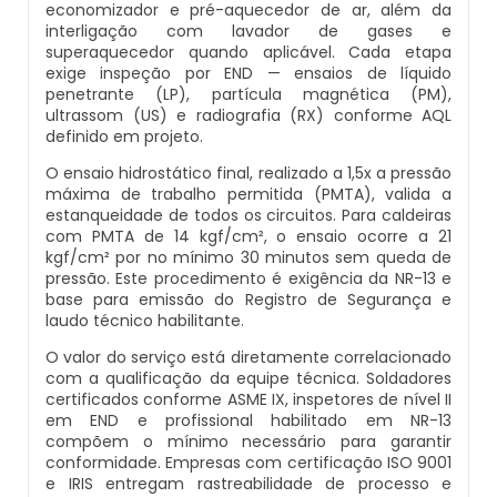
economizador e pré-aquecedor de ar, além da
Inspeção De Integridade De Caldeiras
Manutenção De Caldeiras A Lenha
Caldeira Industrial Preço
Caldeira De Vapor Eletrica
Caldeira Mural A Gás Roca
interligação com lavador de gases e
superaquecedor quando aplicável. Cada etapa
exige inspeção por END — ensaios de líquido
Inspeção De Integridade Em Caldeiras
Manutenção De Caldeiras A Vapor
Caldeira Vertical
Caldeira Em Vapor
Comprar Caldeira A Gás
penetrante (LP), partícula magnética (PM),
ultrassom (US) e radiografia (RX) conforme AQL
Inspeção De Segurança Caldeira
definido em projeto.
Manutenção De Caldeiras E Aquecedores
Caldeiraria De Fabricação E Montagem
Caldeira Geradora De Vapor A Lenha
Cotação De Caldeira A Gás
Industrial
O ensaio hidrostático final, realizado a 1,5x a pressão
Inspeção De Segurança De Caldeiras
máxima de trabalho permitida (PMTA), valida a
Manutenção De Caldeiras Em Sp
Caldeira Locomotiva A Vapor
Distribuidor De Caldeira A Gás
estanqueidade de todos os circuitos. Para caldeiras
Caldeiraria E Montagem Industrial
com PMTA de 14 kgf/cm², o ensaio ocorre a 21
Inspeção De Segurança Em Caldeiras
kgf/cm² por no mínimo 30 minutos sem queda de
Manutenção De Caldeiras Industriais
Caldeira Usada A Venda
Empresa De Caldeira A Gás
pressão. Este procedimento é exigência da NR-13 e
Caldeiraria Industrial
base para emissão do Registro de Segurança e
Inspeção De Segurança Em Caldeiras E
Manutenção Em Caldeiras De Alta Pressão
Caldeira Vapor A Lenha
Empresa De Manutenção De Caldeira A Gás
laudo técnico habilitante.
Vasos De Pressão
Caldeiraria Pesada
O valor do serviço está diretamente correlacionado
Manutenção Preventiva Caldeiras
Compra E Venda De Caldeiras Usadas
Fornecedor De Caldeira A Gás
com a qualificação da equipe técnica. Soldadores
Inspeção De Segurança Em Vasos De
certificados conforme ASME IX, inspetores de nível II
Caldeiras De Recuperação De Calor Sensivel
Pressão
em END e profissional habilitado em NR-13
Montagem Caldeiras
Comprar Caldeira A Vapor
Manutenção De Caldeira A Gás
compõem o mínimo necessário para garantir
Caldeiras E Aquecedores
conformidade. Empresas com certificação ISO 9001
Inspeção Dimensional De Caldeiraria
e IRIS entregam rastreabilidade de processo e
Montagem De Caldeiras
Comprar Caldeira De Vapor
Onde Comprar Caldeira A Gás