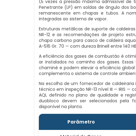
1,5 vezes a pressão máxima admissível de 
Penetrante (LP) em soldas de ângulo dos bo
remanescente em chapas e tubos. A norma
integradas ao sistema de vapor.
Estruturas metálicas de suporte de caldeira
NR-12 e as recomendações de projeto estr
chapa carbono para casco de caldeira aqu
A-516 Gr. 70 — com dureza Brinell entre 140 HB
A eficiência dos gases de combustão é otim
ar instalados no caminho dos gases. Essas 
chaminé e podem elevar a eficiência global
complementa o sistema de controle ambienta
Na escolha de um fornecedor de caldeiraria in
técnico em inspeção NR-13 nível III — IRIS
AQL definido no plano de qualidade e regi
duobloco devem ser selecionados pela f
disponível na planta.
Parâmetro