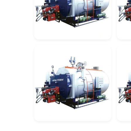
Automação De
Cal
Caldeiras
Re
Caldeira De
Cal