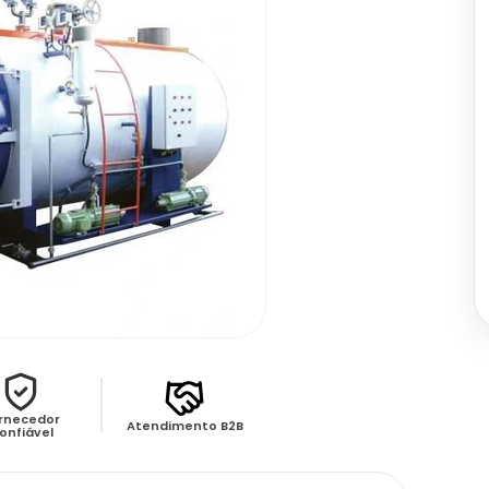
rnecedor
Atendimento B2B
onfiável