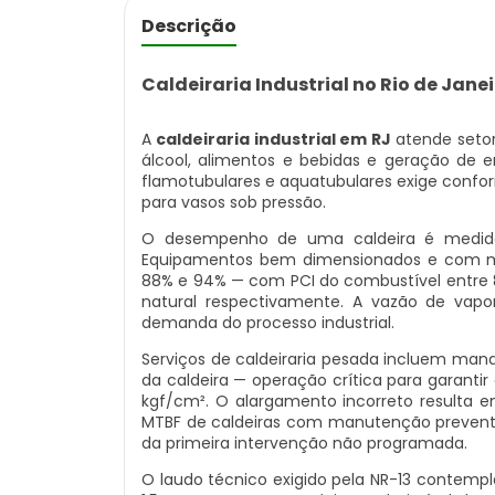
Descrição
Caldeiraria Industrial no Rio de Jane
A
caldeiraria industrial em RJ
atende setor
álcool, alimentos e bebidas e geração de e
flamotubulares e aquatubulares exige confor
para vasos sob pressão.
O desempenho de uma caldeira é medido p
Equipamentos bem dimensionados e com ma
88% e 94% — com PCI do combustível entre 8
natural respectivamente. A vazão de vapo
demanda do processo industrial.
Serviços de caldeiraria pesada incluem mand
da caldeira — operação crítica para garanti
kgf/cm². O alargamento incorreto resulta 
MTBF de caldeiras com manutenção preventi
da primeira intervenção não programada.
O laudo técnico exigido pela NR-13 contempla