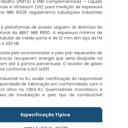
trabalho (PMTA) e END complementares — Líquido
cais e Ultrassom (US) para medição de espessura
 NBR 16035 regulamenta tubulações industriais
s e plataformas de acesso seguem as diretrizes da
utural da ABNT NBR 8800. A espessura mínima de
atubular de médio porte é de 12 mm em aço ASTM
 e 200 HB.
izada pelo economizador e pelo pré-aquecedor de
trocas recuperam energia que seria dissipada na
 em até 4 pontos percentuais. O lavador de gases
l conforme a ISO 14001.
dustrial no RJ, avalie: certificação do responsável
 — capacidade de fabricação em conformidade com o
stro ativo no CREA-RJ. Queimadores monobloco e
aixa de modulação e pelo tipo de combustível
Especificação Típica