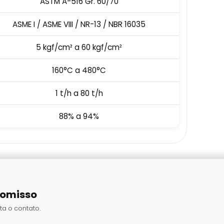
ASTM A-516 Gr. 60/70
ASME I / ASME VIII / NR-13 / NBR 16035
5 kgf/cm² a 60 kgf/cm²
160°C a 480°C
1 t/h a 80 t/h
88% a 94%
romisso
ta o contato.