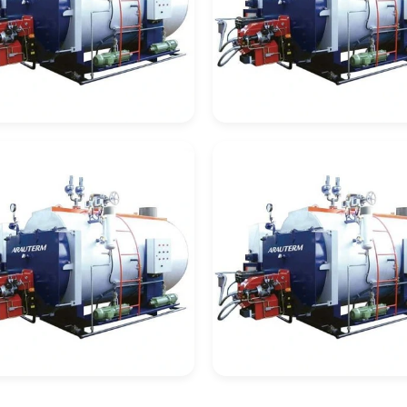
deira De
Caldeira De
cuperação
Recuperação Celul
deira De
Caldeira De Tubos