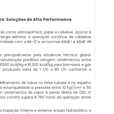
iro: Soluções de Alta Performance
es como petroquímica, papel e celulose, açúcar e
nergia elétrica. A operação contínua de caldeiras
midade com a NR-13 e as normas ASME I e ASME VIII
rincipalmente pela eficiência térmica global.
nutenção preditiva atingem rendimentos entre
.500 kcal/kg e 10.200 kcal/kg para biomassa e gás
r produzida varia de 1 t/h a 80 t/h conforme a
rilhamento de tubos no feixe tubular e no espelho
r a estanqueidade a pressões entre 10 kgf/cm² e 60
em vazamentos de vapor e perda direta de OEE. O
va correta supera 8.760 horas de operação antes
 inspeção interna e externa: ensaio hidrostático a