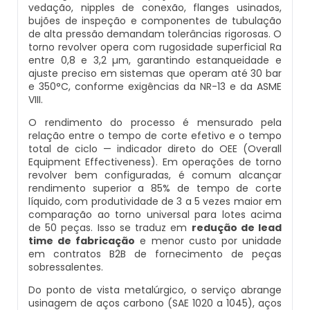
vedação, nipples de conexão, flanges usinados,
Inspeção De Integridade De Caldeiras
Manutenção De Caldeiras A Lenha
Caldeira Industrial Preço
Caldeira De Vapor Eletrica
Caldeira Mural A Gás Roca
bujões de inspeção e componentes de tubulação
de alta pressão demandam tolerâncias rigorosas. O
torno revolver opera com rugosidade superficial Ra
Inspeção De Integridade Em Caldeiras
Manutenção De Caldeiras A Vapor
Caldeira Vertical
Caldeira Em Vapor
Comprar Caldeira A Gás
entre 0,8 e 3,2 µm, garantindo estanqueidade e
ajuste preciso em sistemas que operam até 30 bar
Inspeção De Segurança Caldeira
e 350°C, conforme exigências da NR-13 e da ASME
Manutenção De Caldeiras E Aquecedores
Caldeiraria De Fabricação E Montagem
Caldeira Geradora De Vapor A Lenha
Cotação De Caldeira A Gás
VIII.
Industrial
Inspeção De Segurança De Caldeiras
O rendimento do processo é mensurado pela
Manutenção De Caldeiras Em Sp
Caldeira Locomotiva A Vapor
Distribuidor De Caldeira A Gás
relação entre o tempo de corte efetivo e o tempo
Caldeiraria E Montagem Industrial
total de ciclo — indicador direto do OEE (Overall
Inspeção De Segurança Em Caldeiras
Equipment Effectiveness). Em operações de torno
Manutenção De Caldeiras Industriais
Caldeira Usada A Venda
Empresa De Caldeira A Gás
revolver bem configuradas, é comum alcançar
Caldeiraria Industrial
rendimento superior a 85% de tempo de corte
Inspeção De Segurança Em Caldeiras E
Manutenção Em Caldeiras De Alta Pressão
Caldeira Vapor A Lenha
Empresa De Manutenção De Caldeira A Gás
líquido, com produtividade de 3 a 5 vezes maior em
Vasos De Pressão
comparação ao torno universal para lotes acima
Caldeiraria Pesada
de 50 peças. Isso se traduz em
redução de lead
Manutenção Preventiva Caldeiras
Compra E Venda De Caldeiras Usadas
Fornecedor De Caldeira A Gás
time de fabricação
e menor custo por unidade
Inspeção De Segurança Em Vasos De
Caldeiras De Recuperação De Calor Sensivel
em contratos B2B de fornecimento de peças
Pressão
sobressalentes.
Montagem Caldeiras
Comprar Caldeira A Vapor
Manutenção De Caldeira A Gás
Caldeiras E Aquecedores
Do ponto de vista metalúrgico, o serviço abrange
Inspeção Dimensional De Caldeiraria
usinagem de aços carbono (SAE 1020 a 1045), aços
Montagem De Caldeiras
Comprar Caldeira De Vapor
Onde Comprar Caldeira A Gás