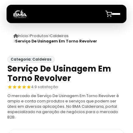
Início
Produtos
Caldeiras
Início
Serviço De Usinagem Em Torno Revolver
Quem Somos
Categoria: Caldeiras
Serviço De Usinagem Em
Produtos
Torno Revolver
Caldeiras
Anuncie
4.9 satisfação
O mercado de Serviço De Usinagem Em Torno Revolver é
Automação De Caldeiras
Inspecao Feitas Em Caldeiras
amplo e conta com produtos e serviços que podem ser
úteis em diversas aplicações. No BMA Caldeiraria, portal
especializado na geração de negócios para o mercado
Caldeira De Recuperação
Cotação Inspeção De Caldeiras
Montagem De Caldeira
B2B.
Caldeira De Recuperação Celulose
Cotar Inspeção De Caldeiras
Empresa De Montagem De Caldeiras A Gás
Caldeiras A Vapor