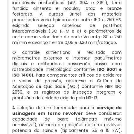
inoxidáveis austeníticos (AISI 304 e 316L), ferro
Caldeiras E Vasos De Pressão
fundido cinzento e nodular, latão e bronze
Inspeção Dimensional De Caldeiraria E
fosforoso. A dureza Brinell dos materiais
Montagem De Caldeiras A Vapor
Distribuidor De Caldeira A Vapor
Peças Para Caldeira A Gás
Tubulação
processados varia tipicamente entre 150 e 250 HB,
Comprar Caldeira
exigindo seleção criteriosa de pastilhas
Montagem De Caldeiras Preço
Empresa De Caldeira A Vapor
Queimador De Caldeira A Gás
intercambiáveis (ISO P, M e K) e parâmetros de
Inspeção Em Caldeiras
corte como velocidade de corte Vc entre 80 e 250
Controle E Automação De Caldeiras
m/min e avanço f entre 0,05 e 0,30 mm/rotação.
Montagem De Caldeiras A Gás
Fabrica De Caldeira A Vapor
Queimador Para Caldeira A Gás
Inspeção Em Caldeiras Aquatubulares
O controle dimensional é realizado com
Curso De Segurança Na Operação De
micrometros externos e internos, paquímetros
Caldeiras
Montagem De Caldeiras A Lenha
Fabricante De Caldeira A Vapor
Serviço De Manutenção Caldeira A Gás
Inspeção Inicial Em Caldeiras
digitais e calibradores passa-não passa, com
rastreabilidade metrológica conforme
ISO 9001 e
Curso Operação De Caldeira
ISO 14001
. Para componentes críticos de caldeiras
Montagem De Caldeiras A Pellets
Ferro Com Caldeira A Vapor
Valor Caldeira A Gás
Inspeção Nas Caldeiras
e vasos de pressão, aplica-se o Critério de
Aceitação de Qualidade (AQL) conforme NBR ISO
Curso Treinamento De Segurança Na
Montagem De Caldeiras De Aquecimento
2859, e os registros de inspeção integram o
Fornecedor De Caldeira A Vapor
Venda Caldeira A Gás
Inspeção Periodica Em Caldeiras
Operação De Caldeiras
prontuário da unidade exigido pela NR-13.
Montagem De Caldeiras Empresa
A seleção de um fornecedor para o
serviço de
Onde Comprar Caldeira A Vapor
Peças De Caldeiras
Manutenção E Inspeção De Caldeiras
Economizador Para Caldeiras
usinagem em torno revolver
deve considerar:
capacidade de barra (diâmetro máximo
Preço Montagem De Caldeira A Gás
Peças Para Caldeira A Vapor
Melhor Caldeira Gás Natural
admissível), número de posições da torre revólver,
Plano De Inspeção De Caldeiras
Empresa De Serviços Caldeiraria
potência do spindle (tipicamente 5,5 a 15 kW),