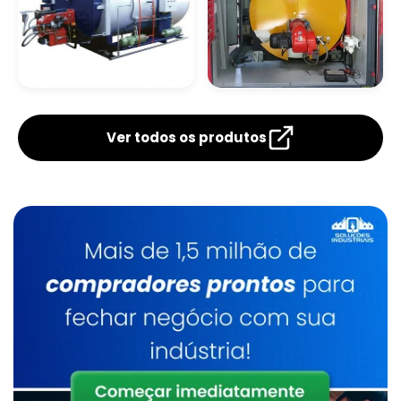
Caldeira A Óleo
Lavadores De Gases Para Caldeiras
Caldeira De Tubos
Caldeira
Verticais
Flamotubular
Ver todos os produtos
Manutenção De Caldeiras A Gás Sp
Caldeira De Fluido Térmico
Limpeza Química De Caldeiras
Manutenção De Caldeiras A Gasóleo Sp
Caldeiraria
Manutenção De Caldeiras E Aquecedores Sp