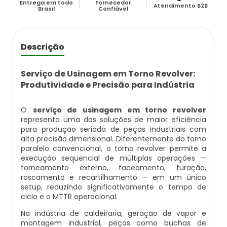
Entrega em todo
Fornecedor
Caldeira Flamotubular Venda
Caldeira A Vapor Industrial A Venda
Caldeira A Gás Natural Preço
Atendimento B2B
Brasil
Confiável
Empresas Que Inspecionam Caldeiras
Empresa De Montagem De Caldeiras Gás
Caldeira Flamotubular Vertical
Caldeira A Vapor Para Cozinha Industrial
Caldeira A Gás Preço
Roca
Inspeção Caldeiras Vasos De Pressão
Descrição
Caldeira Fogotubular
Caldeira A Vapor Para Sauna
Caldeira A Gás Roca
Empresa Que Fazem Montagem De
Inspeção De Caldeiras
Caldeiras
Serviço de Usinagem em Torno Revolver:
Caldeira Fogotubular Horizontal
Caldeira A Vapor Pequena
Caldeira A Gás Usada
Produtividade e Precisão para Indústria
Inspeção De Caldeiras A Vapor
Empresas De Caldeiraria
Caldeira Fogotubular Vertical
Caldeira A Vapor Preço
Caldeira A Gás Vulcano
O
serviço de usinagem em torno revolver
Inspeção De Caldeiras E Vasos De Pressão
representa uma das soluções de maior eficiência
Empresas De Caldeiraria E Montagem
para produção seriada de peças industriais com
Industrial
Caldeira Horizontal
Caldeira A Vapor Vertical
Caldeira De Aquecimento A Gás
alta precisão dimensional. Diferentemente do torno
Inspeção De Caldeiras Flamotubulares
paralelo convencional, o torno revolver permite a
execução sequencial de múltiplas operações —
Empresas De Montagem De Caldeiras
Caldeira Industrial
Caldeira De Vapor
Caldeira De Aquecimento Central A Gás
torneamento externo, faceamento, furação,
Inspeção De Caldeiras Preço
roscamento e recartilhamento — em um único
setup, reduzindo significativamente o tempo de
Manutenção De Caldeiras
Caldeira Industrial A Gás
Caldeira De Vapor A Gás
Caldeira Mural A Gás
ciclo e o MTTR operacional.
Inspeção De Caldeiras Profissional
Habilitado
Na indústria de caldeiraria, geração de vapor e
Manutenção De Caldeiras A Gásoleo
Caldeira Industrial A Lenha
Caldeira De Vapor A Venda
Caldeira Mural A Gás Preço
montagem industrial, peças como buchas de