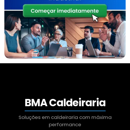
Inspeção E Manutenção De Caldeiras
Manutenção De Caldeiras Preço
Caldeira A Lenha
Inspeção De Caldeira A Lenha Industrial
Serviço De Manutenção De Caldeiras Sp
Caldeira A Lenha Preço
Inspeção De Caldeira Gás Natural
BMA Caldeiraria
Manutenção E Inspeção De Caldeiras Sp
Soluções em caldeiraria com máxima
performance
Caldeira A Lenha Vertical