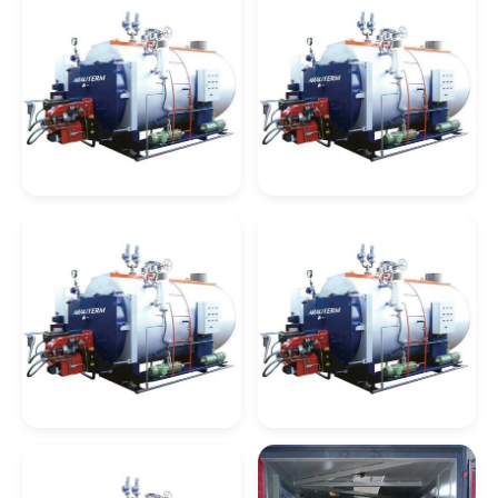
Caldeiras
Recuperação
Serviços De Caldeiraria Em Sp
Empresas De Caldeiraria Em Rj
Empresas De Serviços De Caldeiraria Rj
Caldeiraria Industrial Em Rj
Caldeira De
Caldeira De
Recuperação
Recuperação De
Celulose
Calor
Caldeiraria Pesada Rj
Caldeiras Industriais Rj
Caldeira A Óleo
Lavadores De Gases Para Caldeiras
Caldeira De
Caldeira De
Recuperação De
Recuperação
Vapor
Quimica
Manutenção De Caldeiras A Gás Sp