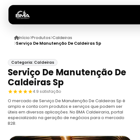
Início
Produtos
Caldeiras
Início
Serviço De Manutenção De Caldeiras Sp
Quem Somos
Categoria: Caldeiras
Serviço De Manutenção De
Produtos
Caldeiras Sp
Caldeiras
Anuncie
4.9 satisfação
O mercado de Serviço De Manutenção De Caldeiras Sp é
Automação De Caldeiras
Inspecao Feitas Em Caldeiras
amplo e conta com produtos e serviços que podem ser
úteis em diversas aplicações. No BMA Caldeiraria, portal
especializado na geração de negócios para o mercado
Caldeira De Recuperação
Cotação Inspeção De Caldeiras
Montagem De Caldeira
B2B.
Caldeira De Recuperação Celulose
Cotar Inspeção De Caldeiras
Empresa De Montagem De Caldeiras A Gás
Caldeiras A Vapor