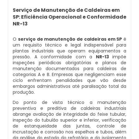
Caldeira Flamotubular Venda
Inspeção Caldeiras Vasos De Pressão
Empresas De Caldeiraria
Caldeira A Vapor Industrial A Venda
Caldeira A Gás Natural Preço
Serviço de Manutenção de Caldeiras em
SP: Eficiência Operacional e Conformidade
Caldeira Flamotubular Vertical
Inspeção De Caldeiras
Empresas De Caldeiraria E Montagem Industrial
Caldeira A Vapor Para Cozinha Industrial
Caldeira A Gás Preço
NR-13
Caldeira Fogotubular
Inspeção De Caldeiras A Vapor
Empresas De Montagem De Caldeiras
Caldeira A Vapor Para Sauna
Caldeira A Gás Roca
O
serviço de manutenção de caldeiras em SP
é
um requisito técnico e legal indispensável para
plantas industriais que operam equipamentos a
Caldeira Fogotubular Horizontal
Inspeção De Caldeiras E Vasos De Pressão
Manutenção De Caldeiras
Caldeira A Vapor Pequena
Caldeira A Gás Usada
pressão. A conformidade com a
NR-13
impõe
inspeções periódicas obrigatórias e planos de
Caldeira Fogotubular Vertical
Inspeção De Caldeiras Flamotubulares
Manutenção De Caldeiras A Gásoleo
Caldeira A Vapor Preço
Caldeira A Gás Vulcano
manutenção documentados para caldeiras de
categorias A e B. Empresas que negligenciam esse
ciclo enfrentam penalidades que vão desde
Caldeira Horizontal
Inspeção De Caldeiras Preço
Manutenção De Caldeiras A Lenha
Caldeira A Vapor Vertical
Caldeira De Aquecimento A Gás
embargos administrativos até paralisação total da
produção.
Caldeira Industrial
Inspeção De Caldeiras Profissional Habilitado
Manutenção De Caldeiras A Vapor
Caldeira De Vapor
Caldeira De Aquecimento Central A Gás
Do ponto de vista técnico a manutenção
preventiva e preditiva de caldeiras industriais
abrange avaliação de integridade do feixe tubular,
Caldeira Industrial A Gás
Inspeção De Integridade De Caldeiras
Manutenção De Caldeiras E Aquecedores
Caldeira De Vapor A Gás
Caldeira Mural A Gás
inspeção do tubulão superior e inferior, verificação
de estanqueidade das juntas, controle de
Caldeira Industrial A Lenha
Inspeção De Integridade Em Caldeiras
Manutenção De Caldeiras Em Sp
Caldeira De Vapor A Venda
Caldeira Mural A Gás Preço
incrustação e corrosão nos espelhos e tubos, além
da análise do estado do refratário e do isolamento