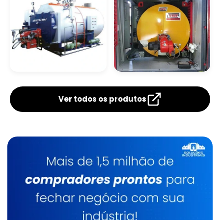
Caldeira De Fluido Térmico
Limpeza Química De Caldeiras
Manutenção De Caldeiras A Gasóleo Sp
Caldeira De Tubos
Caldeira
Verticais
Flamotubular
Ver todos os produtos
Caldeiraria
Manutenção De Caldeiras E Aquecedores Sp
Caldeiraria De Manutenção Industrial
Serviço De Manutenção De Caldeiras Industrial
Caldeirarias Em Sp