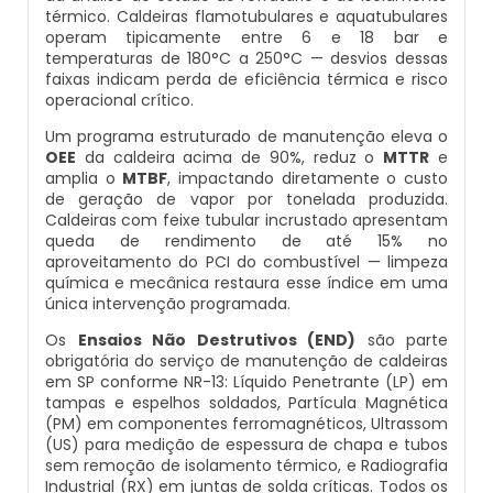
térmico. Caldeiras flamotubulares e aquatubulares
Caldeira Industrial Preço
Inspeção De Segurança Caldeira
Manutenção De Caldeiras Industriais
Caldeira De Vapor Eletrica
Caldeira Mural A Gás Roca
operam tipicamente entre 6 e 18 bar e
temperaturas de 180°C a 250°C — desvios dessas
faixas indicam perda de eficiência térmica e risco
Caldeira Vertical
Inspeção De Segurança De Caldeiras
Manutenção Em Caldeiras De Alta Pressão
Caldeira Em Vapor
Comprar Caldeira A Gás
operacional crítico.
Um programa estruturado de manutenção eleva o
Caldeiraria De Fabricação E Montagem Industrial
Inspeção De Segurança Em Caldeiras
Manutenção Preventiva Caldeiras
Caldeira Geradora De Vapor A Lenha
Cotação De Caldeira A Gás
OEE
da caldeira acima de 90%, reduz o
MTTR
e
amplia o
MTBF
, impactando diretamente o custo
de geração de vapor por tonelada produzida.
Caldeiraria E Montagem Industrial
Inspeção De Segurança Em Caldeiras E Vasos De
Montagem Caldeiras
Caldeira Locomotiva A Vapor
Distribuidor De Caldeira A Gás
Caldeiras com feixe tubular incrustado apresentam
Pressão
queda de rendimento de até 15% no
Caldeiraria Industrial
Montagem De Caldeiras
Caldeira Usada A Venda
Empresa De Caldeira A Gás
aproveitamento do PCI do combustível — limpeza
química e mecânica restaura esse índice em uma
Inspeção De Segurança Em Vasos De Pressão
única intervenção programada.
Caldeiraria Pesada
Montagem De Caldeiras A Vapor
Caldeira Vapor A Lenha
Empresa De Manutenção De Caldeira A Gás
Os
Ensaios Não Destrutivos (END)
são parte
Inspeção Dimensional De Caldeiraria
obrigatória do serviço de manutenção de caldeiras
Caldeiras De Recuperação De Calor Sensivel
Montagem De Caldeiras Preço
Compra E Venda De Caldeiras Usadas
Fornecedor De Caldeira A Gás
em SP conforme NR-13: Líquido Penetrante (LP) em
Inspeção Dimensional De Caldeiraria E Tubulação
tampas e espelhos soldados, Partícula Magnética
(PM) em componentes ferromagnéticos, Ultrassom
Caldeiras E Aquecedores
Montagem De Caldeiras A Gás
Comprar Caldeira A Vapor
Manutenção De Caldeira A Gás
(US) para medição de espessura de chapa e tubos
Inspeção Em Caldeiras
sem remoção de isolamento térmico, e Radiografia
Industrial (RX) em juntas de solda críticas. Todos os
Caldeiras E Vasos De Pressão
Montagem De Caldeiras A Lenha
Comprar Caldeira De Vapor
Onde Comprar Caldeira A Gás