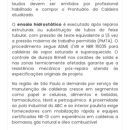
laudos devem ser emitidos por profissional
Inspeção Em Caldeiras Aquatubulares
habilitado e compor o Prontuário da Caldeira
Comprar Caldeira
Montagem De Caldeiras A Pellets
Distribuidor De Caldeira A Vapor
Peças Para Caldeira A Gás
atualizado.
Inspeção Inicial Em Caldeiras
O
ensaio hidrostático
é executado após reparos
Controle E Automação De Caldeiras
Montagem De Caldeiras De Aquecimento
Empresa De Caldeira A Vapor
Queimador De Caldeira A Gás
estruturais ou substituição de tubos do feixe
tubular, com pressão de teste equivalente a 1,5 vez
Inspeção Nas Caldeiras
a pressão máxima de trabalho permitida (PMTA). O
Curso De Segurança Na Operação De Caldeiras
Montagem De Caldeiras Empresa
Fabrica De Caldeira A Vapor
Queimador Para Caldeira A Gás
procedimento segue ASME I/VIII e NBR 16035 para
Inspeção Periodica Em Caldeiras
caldeiras de vapor saturado e superaquecido. O
controle de dureza Brinell nos cordões de solda e
Curso Operação De Caldeira
Preço Montagem De Caldeira A Gás
Fabricante De Caldeira A Vapor
Serviço De Manutenção Caldeira A Gás
nas zonas termicamente afetadas garante que a
Manutenção E Inspeção De Caldeiras
resistência mecânica pós-reparo atenda às
especificações originais de projeto.
Curso Treinamento De Segurança Na Operação D
Preço Montagem De Caldeira A Lenha
Ferro Com Caldeira A Vapor
Valor Caldeira A Gás
Caldeiras
Plano De Inspeção De Caldeiras
Na região de São Paulo a demanda por serviço de
manutenção de caldeiras cresce em segmentos
Preço Montagem De Caldeira A Vapor
Fornecedor De Caldeira A Vapor
Venda Caldeira A Gás
como papel e celulose, alimentos e bebidas,
Economizador Para Caldeiras
Prestadores De Serviços Em Inspeção De Caldeira
farmacêutico, têxtil e petroquímico. A proximidade
Preço Montagem De Caldeira De Aquecimento
Onde Comprar Caldeira A Vapor
Peças De Caldeiras
ao polo industrial do ABC e ao interior paulista exige
fornecedores com mobilização rápida e equipes
Empresa De Serviços Caldeiraria
Profissionais Para Inspecionar Caldeiras
certificadas NR-13 com experiência em caldeiras a
Preço Montagem De Caldeira Gás Natural
Peças Para Caldeira A Vapor
Melhor Caldeira Gás Natural
biomassa, gás natural e óleo combustível.
Fabricante De Tubos Para Caldeira
Profissionais Que Inspecionam Caldeiras